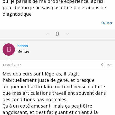
oui je parlais de ma propre expérience, après
pour bennn je ne sais pas et ne poserai pas de
diagnostique.
Citer
U
D
0
p
o
v
w
bennn
B
o
n
Membre
t
v
e
o
18 Avril 2017
#23
t
Mes douleurs sont légères, il s’agit
e
habituellement juste de gène, et presque
uniquement articulaire ou tendineuse du faite
que mes articulations travaillent souvent dans
des conditions pas normales.
Ça à un coté amusant, mais ça peut être
angoissant, et c'est fatiguant et chiant à la