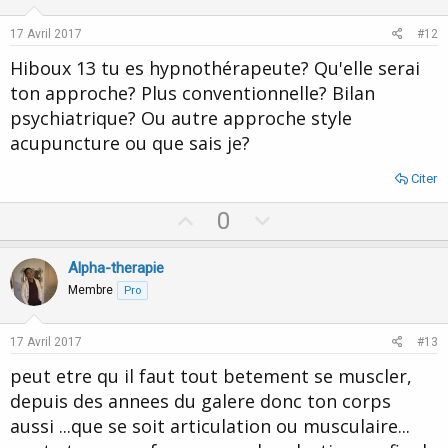
t
v
e
o
17 Avril 2017
#12
t
Hiboux 13 tu es hypnothérapeute? Qu'elle serai
e
ton approche? Plus conventionnelle? Bilan
psychiatrique? Ou autre approche style
acupuncture ou que sais je?
Citer
U
D
0
p
o
v
w
Alpha-therapie
o
n
Membre
Pro
t
v
e
o
17 Avril 2017
#13
t
peut etre qu il faut tout betement se muscler,
e
depuis des annees du galere donc ton corps
aussi ...que se soit articulation ou musculaire...