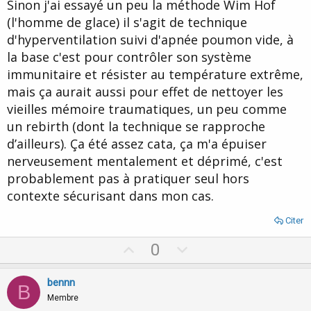
Sinon j'ai essayé un peu la méthode Wim Hof
(l'homme de glace) il s'agit de technique
d'hyperventilation suivi d'apnée poumon vide, à
la base c'est pour contrôler son système
immunitaire et résister au température extrême,
mais ça aurait aussi pour effet de nettoyer les
vieilles mémoire traumatiques, un peu comme
un rebirth (dont la technique se rapproche
d’ailleurs). Ça été assez cata, ça m'a épuiser
nerveusement mentalement et déprimé, c'est
probablement pas à pratiquer seul hors
contexte sécurisant dans mon cas.
Citer
U
D
0
p
o
v
w
bennn
B
o
n
Membre