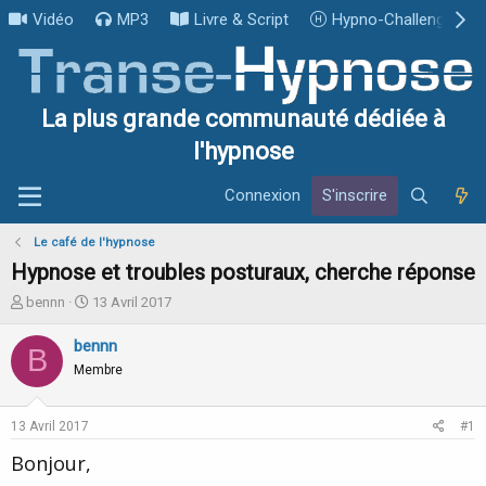
Vidéo
MP3
Livre & Script
Hypno-Challenge
La plus grande communauté dédiée à
l'hypnose
Connexion
S'inscrire
Le café de l'hypnose
Hypnose et troubles posturaux, cherche réponse
I
D
bennn
13 Avril 2017
n
a
i
t
bennn
B
t
e
Membre
i
d
a
e
t
d
13 Avril 2017
#1
e
é
u
b
Bonjour,
r
u