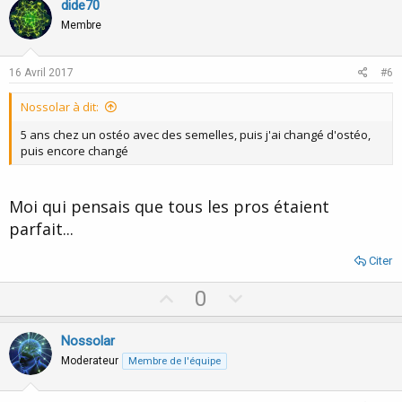
v
w
dide70
o
n
Membre
t
v
e
o
16 Avril 2017
#6
t
Nossolar à dit:
e
5 ans chez un ostéo avec des semelles, puis j'ai changé d'ostéo,
puis encore changé
Moi qui pensais que tous les pros étaient
parfait...
Citer
U
D
0
p
o
v
w
Nossolar
o
n
Moderateur
Membre de l'équipe
t
v