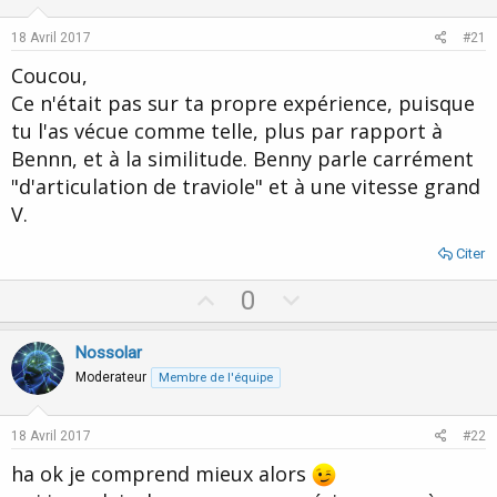
t
v
e
o
18 Avril 2017
#21
t
Coucou,
e
Ce n'était pas sur ta propre expérience, puisque
tu l'as vécue comme telle, plus par rapport à
Bennn, et à la similitude. Benny parle carrément
"d'articulation de traviole" et à une vitesse grand
V.
Citer
U
D
0
p
o
v
w
Nossolar
o
n
Moderateur
Membre de l'équipe
t
v
e
o
18 Avril 2017
#22
t
ha ok je comprend mieux alors
e