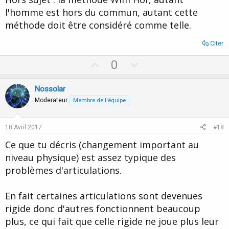
l'homme est hors du commun, autant cette
méthode doit être considéré comme telle.
Citer
U
D
0
p
o
v
w
Nossolar
o
n
Moderateur
Membre de l'équipe
t
v
e
o
18 Avril 2017
#18
t
Ce que tu décris (changement important au
e
niveau physique) est assez typique des
problèmes d'articulations.
En fait certaines articulations sont devenues
rigide donc d'autres fonctionnent beaucoup
plus, ce qui fait que celle rigide ne joue plus leur