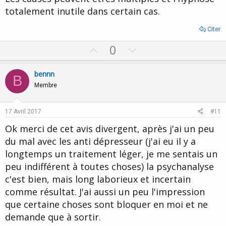
totalement inutile dans certain cas.
Citer
U
D
0
p
o
v
w
bennn
B
o
n
Membre
t
v
e
o
17 Avril 2017
#11
t
Ok merci de cet avis divergent, après j'ai un peu
e
du mal avec les anti dépresseur (j'ai eu il y a
longtemps un traitement léger, je me sentais un
peu indifférent à toutes choses) la psychanalyse
c'est bien, mais long laborieux et incertain
comme résultat. J'ai aussi un peu l'impression
que certaine choses sont bloquer en moi et ne
demande que à sortir.