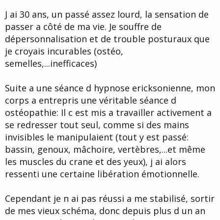
d
t
J ai 30 ans, un passé assez lourd, la sensation de
e
l
passer a côté de ma vie. Je souffre de
a
dépersonnalisation et de trouble posturaux que
d
i
je croyais incurables (ostéo,
s
semelles,...inefficaces)
c
u
s
Suite a une séance d hypnose ericksonienne, mon
s
corps a entrepris une véritable séance d
i
ostéopathie: Il c est mis a travailler activement a
o
n
se redresser tout seul, comme si des mains
invisibles le manipulaient (tout y est passé:
bassin, genoux, mâchoire, vertèbres,...et même
les muscles du crane et des yeux), j ai alors
ressenti une certaine libération émotionnelle.
Cependant je n ai pas réussi a me stabilisé, sortir
de mes vieux schéma, donc depuis plus d un an