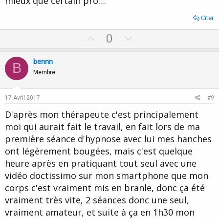
mieux que certain pro....
Citer
U
D
0
p
o
v
w
bennn
B
o
n
Membre
t
v
e
o
17 Avril 2017
#9
t
D'après mon thérapeute c'est principalement
e
moi qui aurait fait le travail, en fait lors de ma
première séance d'hypnose avec lui mes hanches
ont légèrement bougées, mais c'est quelque
heure après en pratiquant tout seul avec une
vidéo doctissimo sur mon smartphone que mon
corps c'est vraiment mis en branle, donc ça été
vraiment très vite, 2 séances donc une seul,
vraiment amateur, et suite à ça en 1h30 mon