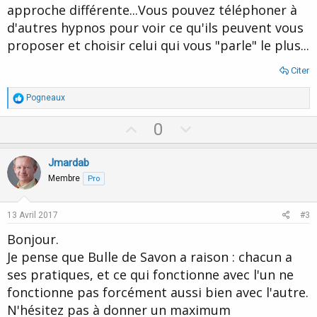
approche différente...Vous pouvez téléphoner à
d'autres hypnos pour voir ce qu'ils peuvent vous
proposer et choisir celui qui vous "parle" le plus...
Citer
R
Pogneaux
é
a
U
D
0
c
p
o
t
i
v
w
Jmardab
o
o
n
n
Membre
Pro
s
t
v
:
e
o
13 Avril 2017
#3
t
Bonjour.
e
Je pense que Bulle de Savon a raison : chacun a
ses pratiques, et ce qui fonctionne avec l'un ne
fonctionne pas forcément aussi bien avec l'autre.
N'hésitez pas à donner un maximum