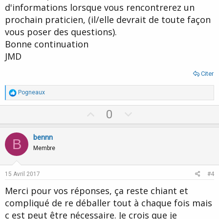
d'informations lorsque vous rencontrerez un
prochain praticien, (il/elle devrait de toute façon
vous poser des questions).
Bonne continuation
JMD
Citer
R
Pogneaux
é
a
U
D
0
c
p
o
t
i
v
w
bennn
o
B
o
n
n
Membre
s
t
v
:
e
o
15 Avril 2017
#4
t
Merci pour vos réponses, ça reste chiant et
e
compliqué de re déballer tout à chaque fois mais
c est peut être nécessaire. Je crois que je