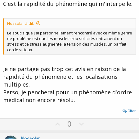
C'est la rapidité du phénomène qui m'interpelle.
Nossolar à dit:
Le soucis que j'ai personnellement rencontré avec ce même genre
de problème est que les muscles trop sollicités entrainent du
stress et ce stress augmente la tension des muscles, un parfait
cercle vicieux.
Je ne partage pas trop cet avis en raison de la
rapidité du phénomène et les localisations
multiples.
Perso, je pencherai pour un phénomène d'ordre
médical non encore résolu.
Citer
U
D
0
p
o
v
w
Nossolar