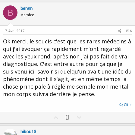
p
o
v
w
bennn
B
o
n
Membre
t
v
e
o
17 Avril 2017
#16
t
Ok merci, le soucis c'est que les rares médecins à
e
qui j'ai évoquer ça rapidement m'ont regardé
avec les yeux rond, après non j'ai pas fait de vrai
diagnostique. C'est entre autre pour ça que je
suis venu ici, savoir si quelqu'un avait une idée du
phénomène dont il s'agit, et en même temps la
chose principale à réglé me semble mon mental,
mon corps suivra derrière je pense.
Citer
U
D
0
p
o
v
w
hibou13