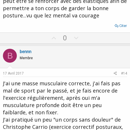
peut etre se renforcer avec des elastiques afin de
permettre a ton corps de garder la bonne
posture...vu que lez mental va courage
Citer
U
D
0
p
o
v
w
bennn
B
o
n
Membre
t
v
e
o
17 Avril 2017
#14
t
J'ai une masse musculaire correcte, j'ai fais pas
e
mal de sport par le passé, et je fais encore de
l'exercice régulièrement, après oui m'a
musculature profonde doit être un peu
faiblarde, et non fixer.
J'ai pratiqué un peu "un corps sans douleur" de
Christophe Carrio (exercice correctif posturaux,