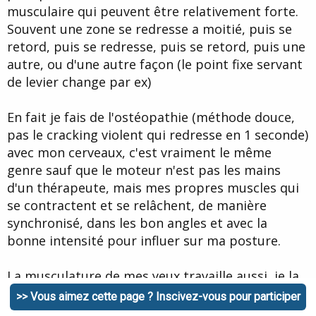
musculaire qui peuvent être relativement forte.
Souvent une zone se redresse a moitié, puis se
retord, puis se redresse, puis se retord, puis une
autre, ou d'une autre façon (le point fixe servant
de levier change par ex)
En fait je fais de l'ostéopathie (méthode douce,
pas le cracking violent qui redresse en 1 seconde)
avec mon cerveaux, c'est vraiment le même
genre sauf que le moteur n'est pas les mains
d'un thérapeute, mais mes propres muscles qui
se contractent et se relâchent, de manière
synchronisé, dans les bon angles et avec la
bonne intensité pour influer sur ma posture.
La musculature de mes yeux travaille aussi, je la
sens parfois à l'intérieur de mon crâne, bouger
>> Vous aimez cette page ? Inscivez-vous pour participer
se rectifier, ça joue sur mon strabisme et ma