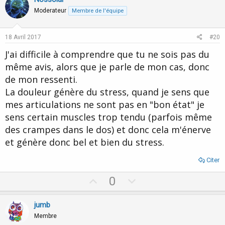
o
n
Moderateur
Membre de l'équipe
t
v
e
o
18 Avril 2017
#20
t
J'ai difficile à comprendre que tu ne sois pas du
e
même avis, alors que je parle de mon cas, donc
de mon ressenti.
La douleur génère du stress, quand je sens que
mes articulations ne sont pas en "bon état" je
sens certain muscles trop tendu (parfois même
des crampes dans le dos) et donc cela m'énerve
et génère donc bel et bien du stress.
Citer
U
D
0
p
o
v
w
jumb
o
n
Membre