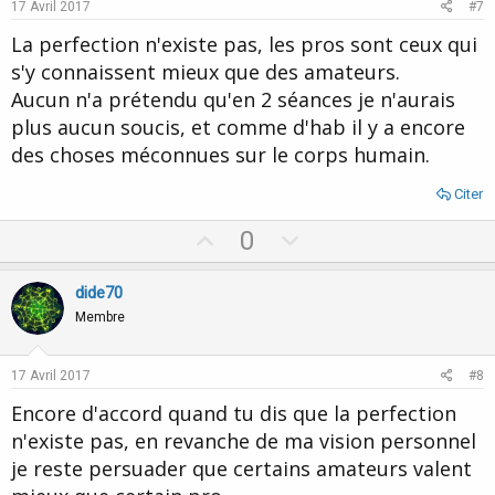
e
o
17 Avril 2017
#7
t
La perfection n'existe pas, les pros sont ceux qui
e
s'y connaissent mieux que des amateurs.
Aucun n'a prétendu qu'en 2 séances je n'aurais
plus aucun soucis, et comme d'hab il y a encore
des choses méconnues sur le corps humain.
Citer
U
D
0
p
o
v
w
dide70
o
n
Membre
t
v
e
o
17 Avril 2017
#8
t
Encore d'accord quand tu dis que la perfection
e
n'existe pas, en revanche de ma vision personnel
je reste persuader que certains amateurs valent