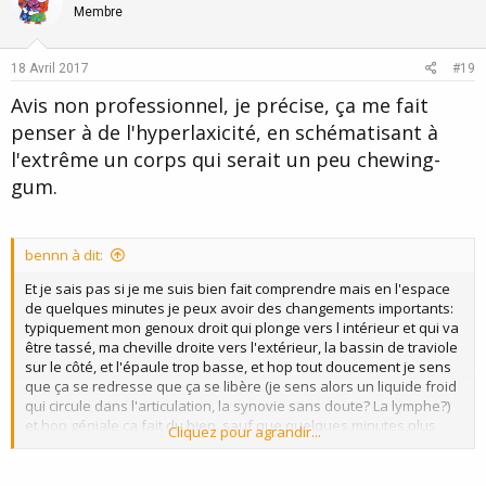
o
n
Membre
t
v
e
o
18 Avril 2017
#19
t
Avis non professionnel, je précise, ça me fait
e
penser à de l'hyperlaxicité, en schématisant à
l'extrême un corps qui serait un peu chewing-
gum.
bennn à dit:
Et je sais pas si je me suis bien fait comprendre mais en l'espace
de quelques minutes je peux avoir des changements importants:
typiquement mon genoux droit qui plonge vers l intérieur et qui va
être tassé, ma cheville droite vers l'extérieur, la bassin de traviole
sur le côté, et l'épaule trop basse, et hop tout doucement je sens
que ça se redresse que ça se libère (je sens alors un liquide froid
qui circule dans l'articulation, la synovie sans doute? La lymphe?)
et hop géniale ça fait du bien, sauf que quelques minutes plus
Cliquez pour agrandir...
tard c'est ma hanche gauche qui va être désaxé.