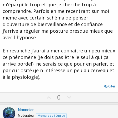
m'éparpille trop et que je cherche trop à
comprendre. Parfois en me recentrant sur moi
même avec certain schéma de penser
d'ouverture de bienveillance et de confiance
j'arrive a réguler ma posture presque mieux que
avec l hypnose.
En revanche j'aurai aimer connaitre un peu mieux
ce phénomène (je dois pas être le seul à qui ça
arrive bordel), ne serais ce que pour en parler, et
par curiosité (je n intéresse un peu au cerveau et
à la physiologie).
Citer
U
D
0
p
o
v
w
Nossolar
o
n
Moderateur
Membre de l'équipe