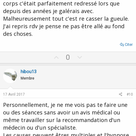
corps c'était parfaitement redressé lors que
depuis des années je galérais avec.
Malheureusement tout c'est re casser la gueule.
J'ai repris rdv je pense ne pas être allé au fond
des choses.
Citer
U
D
0
p
o
v
w
hibou13
o
n
Membre
t
v
e
o
17 Avril 2017
#10
t
Personnellement, je ne me vois pas te faire une
e
ou des séances sans avoir un avis médical ou
même travailler sur la recommandation d'un
médecin ou d'un spécialiste.
Les causes peuvent êtres multiples et l'hypnose