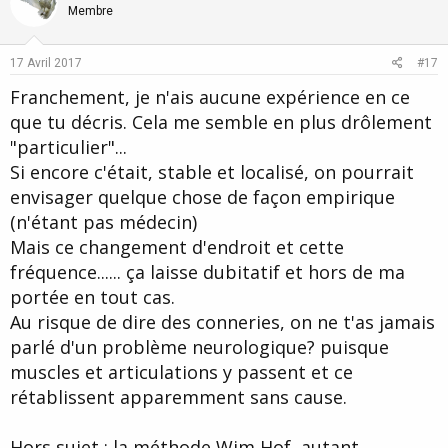
o
n
Membre
t
v
e
o
17 Avril 2017
#17
t
Franchement, je n'ais aucune expérience en ce
e
que tu décris. Cela me semble en plus drôlement
"particulier"...
Si encore c'était, stable et localisé, on pourrait
envisager quelque chose de façon empirique
(n'étant pas médecin)
Mais ce changement d'endroit et cette
fréquence...... ça laisse dubitatif et hors de ma
portée en tout cas.
Au risque de dire des conneries, on ne t'as jamais
parlé d'un problème neurologique? puisque
muscles et articulations y passent et ce
rétablissent apparemment sans cause.
Hors sujet : la méthode Wim Hof, autant