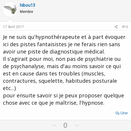
v
w
hibou13
o
n
Membre
t
v
e
o
17 Avril 2017
#15
t
Je ne suis qu'hypnothérapeute et à part évoquer
e
ici des pistes fantaisistes je ne ferais rien sans
avoir une piste de diagnostique médical.
Il s'agirait pour moi, non pas de psychiatrie ou
de psychanalyse, mais d'au moins savoir ce qui
est en cause dans tes troubles (muscles,
contractures, squelette, habitudes posturale
etc...)
pour ensuite savoir si je peux proposer quelque
chose avec ce que je maîtrise, l'hypnose.
Citer
U
D
0