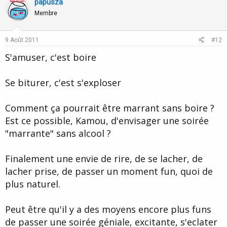
v
w
papusza
o
n
Membre
t
v
e
o
9 Août 2011
#12
t
S'amuser, c'est boire
e
Se biturer, c'est s'exploser
Comment ça pourrait être marrant sans boire ?
Est ce possible, Kamou, d'envisager une soirée
"marrante" sans alcool ?
Finalement une envie de rire, de se lacher, de
lacher prise, de passer un moment fun, quoi de
plus naturel.
Peut être qu'il y a des moyens encore plus funs
de passer une soirée géniale, excitante, s'eclater