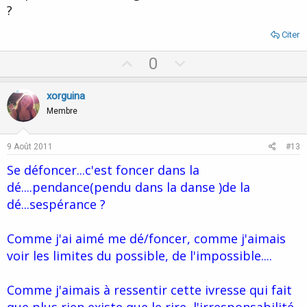
?
Citer
U
D
0
p
o
v
w
xorguina
o
n
Membre
t
v
e
o
9 Août 2011
#13
t
Se défoncer...c'est foncer dans la
e
dé....pendance(pendu dans la danse )de la
dé...sespérance ?
Comme j'ai aimé me dé/foncer, comme j'aimais
voir les limites du possible, de l'impossible....
Comme j'aimais à ressentir cette ivresse qui fait