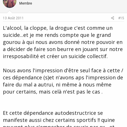
o
n
Membre
t
v
e
o
13 Août 2011
#15
t
L'alcool, la cloppe, la drogue c'est comme un
e
suicide...et je me rends compte que le grand
gourou à qui nous avons donné notre pouvoir en
a décider de faire son beurre en jouant sur notre
irresposabilité et créer un suicide collectif.
Nous avons l'impression d'être seul face à cette /
ces dépendance (s)et n'avons aps l'impression de
faire du mal a autrui, ni même à nous même
pour certains, mais celà n'est pas le cas .
Et cette dépendance autodestructrice se
manifeste aussi chez certains sportifs !! quine