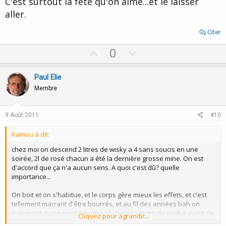
C'est surtout la fête qu'on aime...et le laisser
aller.
Citer
U
D
0
p
o
v
w
Paul Elie
o
n
Membre
t
v
e
o
9 Août 2011
#10
t
Kamou à dit:
e
chez moi on descend 2 litres de wisky a 4 sans soucis en une
soirée, 2l de rosé chacun a été la dernière grosse mine. On est
d'accord que ça n'a aucun sens. A quoi c'est dû? quelle
importance...
On boit et on s'habitue, et le corps gère mieux les effets, et c'est
tellement marrant d'être bourrés, et au fil des années bah on
s'aperçoit qu'on peut prendre plusieurs verres de vodka avant de
Cliquez pour agrandir...
se sentir pompette.