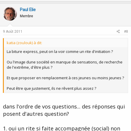
p
o
v
w
Paul Elie
o
n
Membre
t
v
e
o
9 Août 2011
#8
t
katia (zoulouk) à dit:
e
La biture express, peut on la voir comme un rite d'initiation ?
Ou l'image dune société en manque de sensations, de recherche
de l'extrême, d'être plus ?
Et que proposer en remplacement à ces jeunes ou moins jeunes ?
Peut être que justement, ils ne rêvent plus assez ?
dans l'ordre de vos questions... des réponses qui
posent d'autres question?
1. oui un rite si faite accompagnée (social) non