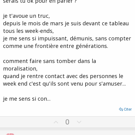
serais tu ok pour en parler ?
je t'avoue un truc,
depuis le mois de mars je suis devant ce tableau
tous les week-ends,
je me sens si impuissant, démunis, sans compter
comme une frontière entre générations.
comment faire sans tomber dans la
moralisation,
quand je rentre contact avec des personnes le
week end c'est qu'ils sont venu pour s'amuser...
je me sens si con...
Citer
U
D
0
p
o