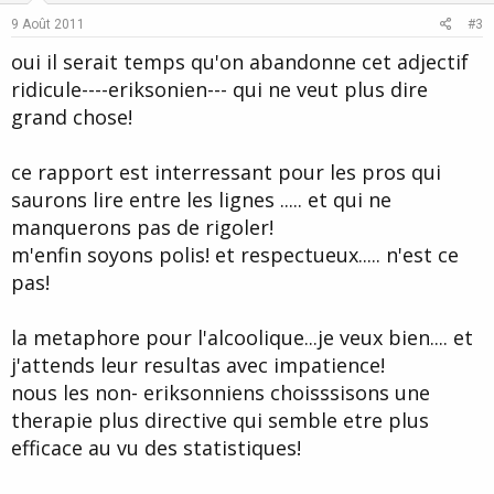
e
o
alcoologie-addictologie.
9 Août 2011
#3
t
oui il serait temps qu'on abandonne cet adjectif
L'alcoolodépendant recherche un état de transe hypnotique et se
e
montre très réceptif à l'hypnose éricksonienne qui permet de faire
ridicule----eriksonien--- qui ne veut plus dire
basculer le problème du côté des ressources.
grand chose!
L'hypnose éricksonienne a vocation à traiter l'alexithymie en
stimulant la mémoire et l'imaginaire, en faisant éprouver les
ce rapport est interressant pour les pros qui
sensations et les émotions par une relecture mobilisatrice
saurons lire entre les lignes ..... et qui ne
introspective. Ainsi les masques se fissurent et l'on voit apparaître
l'estime de soi et la confiance.
manquerons pas de rigoler!
m'enfin soyons polis! et respectueux..... n'est ce
Elle est aussi un outil de choix dans la pathologie addictive post
traumatique de par la juxtaposition dissociative et la capacité à
pas!
réassocier en dynamisant la créativité, en respectant la perméabilité
des frontières internes et la solidité des frontières externes.
la metaphore pour l'alcoolique...je veux bien.... et
La philosophie éricksonienne, promouvant l'individualité du sujet,
j'attends leur resultas avec impatience!
va à l'inverse du discours normatif habituellement porté par les
nous les non- eriksonniens choisssisons une
alcooliques. Il n'y a d'hypnose qu'auto-hypnose, la personne
pouvant l'utiliser pour répondre à son besoin de repos, de bien-être
therapie plus directive qui semble etre plus
et de changement de niveau de fonctionnement
efficace au vu des statistiques!
Des modalités d'application clinique ainsi qu'une ouverture sur la