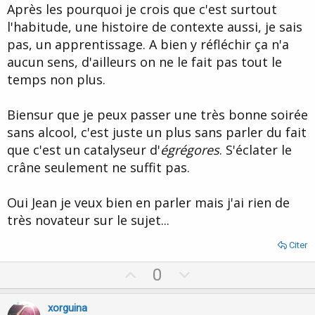
Après les pourquoi je crois que c'est surtout
l'habitude, une histoire de contexte aussi, je sais
pas, un apprentissage. A bien y réfléchir ça n'a
aucun sens, d'ailleurs on ne le fait pas tout le
temps non plus.
Biensur que je peux passer une très bonne soirée
sans alcool, c'est juste un plus sans parler du fait
que c'est un catalyseur d'
égrégores
. S'éclater le
crâne seulement ne suffit pas.
Oui Jean je veux bien en parler mais j'ai rien de
très novateur sur le sujet...
Citer
U
D
0
p
o
v
w
xorguina