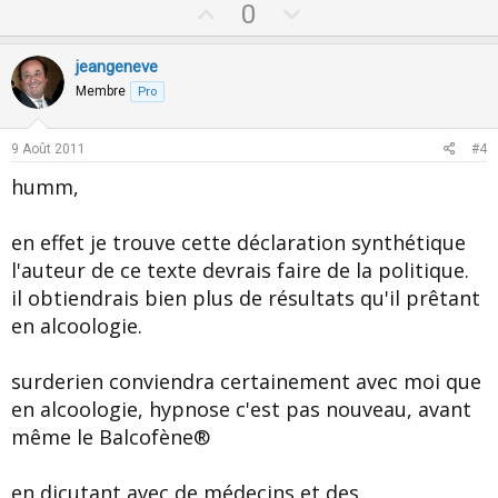
U
D
0
p
o
v
w
jeangeneve
o
n
Membre
Pro
t
v
e
o
9 Août 2011
#4
t
humm,
e
en effet je trouve cette déclaration synthétique
l'auteur de ce texte devrais faire de la politique.
il obtiendrais bien plus de résultats qu'il prêtant
en alcoologie.
surderien conviendra certainement avec moi que
en alcoologie, hypnose c'est pas nouveau, avant
même le Balcofène®
en dicutant avec de médecins et des