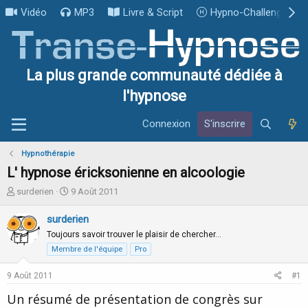
Vidéo
MP3
Livre & Script
Hypno-Challenge
La plus grande communauté dédiée à
l'hypnose
Connexion
S'inscrire
Hypnothérapie
L' hypnose éricksonienne en alcoologie
I
D
surderien
9 Août 2011
n
a
i
t
surderien
t
e
Toujours savoir trouver le plaisir de chercher…
i
d
Membre de l'équipe
Pro
a
e
t
d
9 Août 2011
#1
e
é
u
b
Un résumé de présentation de congrès sur
r
u