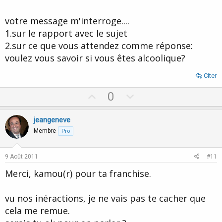
On s'est demandé avec un pote si on est alcooliques. Je sais que
votre message m'interroge....
je peux passer plusieurs semaines sans boire sans aucune sorte
1.sur le rapport avec le sujet
de manque. Lui il dit qu'au bout de quelques jours l'idée de verre
devient de plus en plus agréable.
2.sur ce que vous attendez comme réponse:
C'est surtout la fête qu'on aime...et le laisser aller.
voulez vous savoir si vous êtes alcoolique?
Citer
U
D
0
p
o
v
w
jeangeneve
o
n
Membre
Pro
t
v
e
o
9 Août 2011
#11
t
Merci, kamou(r) pour ta franchise.
e
vu nos inéractions, je ne vais pas te cacher que
cela me remue.