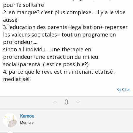
pour le solitaire
2. en manque? c'est plus complexe....il y a le vide
aussi!
3.l'education des parents+legalisation+ repenser
les valeurs societales= tout un programe en
profondeur....
sinon a l'individu....une therapie en
profondeur+une extraction du milieu
social/parental ( est ce possible?)
4. parce que le reve est maintenant etatisé ,
mediatisé!
Citer
U
D
0
p
o
v
w
Kamou
o
n
Membre
t
v