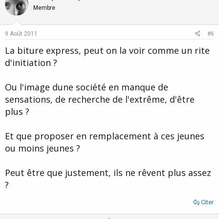
o
n
Membre
t
v
e
o
9 Août 2011
#6
t
La biture express, peut on la voir comme un rite
e
d'initiation ?
Ou l'image dune société en manque de
sensations, de recherche de l'extrême, d'être
plus ?
Et que proposer en remplacement à ces jeunes
ou moins jeunes ?
Peut être que justement, ils ne rêvent plus assez
?
Citer