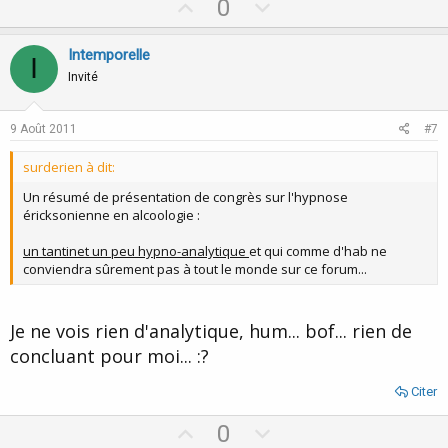
U
D
0
p
o
v
w
Intemporelle
I
o
n
Invité
t
v
e
o
9 Août 2011
#7
t
surderien à dit:
e
Un résumé de présentation de congrès sur l'hypnose
éricksonienne en alcoologie :
un tantinet un peu hypno-analytique
et qui comme d'hab ne
conviendra sûrement pas à tout le monde sur ce forum...
Je ne vois rien d'analytique, hum... bof... rien de
concluant pour moi... :?
Citer
U
D
0