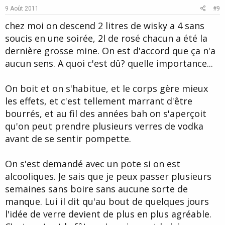
e
o
9 Août 2011
#9
t
chez moi on descend 2 litres de wisky a 4 sans
e
soucis en une soirée, 2l de rosé chacun a été la
dernière grosse mine. On est d'accord que ça n'a
aucun sens. A quoi c'est dû? quelle importance...
On boit et on s'habitue, et le corps gère mieux
les effets, et c'est tellement marrant d'être
bourrés, et au fil des années bah on s'aperçoit
qu'on peut prendre plusieurs verres de vodka
avant de se sentir pompette.
On s'est demandé avec un pote si on est
alcooliques. Je sais que je peux passer plusieurs
semaines sans boire sans aucune sorte de
manque. Lui il dit qu'au bout de quelques jours
l'idée de verre devient de plus en plus agréable.