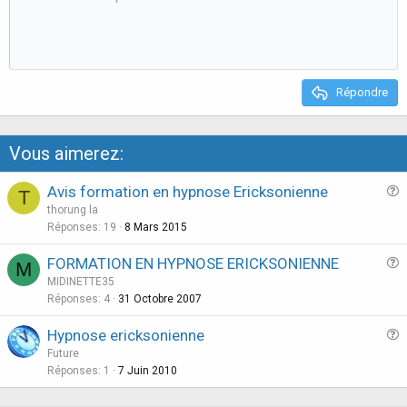
t
v
e
o
t
e
Répondre
Vous aimerez:
Avis formation en hypnose Ericksonienne
T
u
thorung la
e
Réponses
19
8 Mars 2015
s
FORMATION EN HYPNOSE ERICKSONIENNE
M
t
u
MIDINETTE35
i
e
Réponses
4
31 Octobre 2007
o
s
n
Hypnose ericksonienne
t
u
Future
i
e
Réponses
1
7 Juin 2010
o
s
n