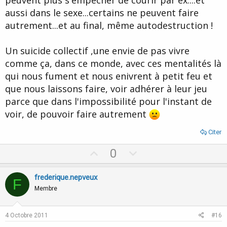
peuvent plus s'empecher de courir par ex....et
aussi dans le sexe...certains ne peuvent faire
autrement...et au final, même autodestruction !
Un suicide collectif ,une envie de pas vivre
comme ça, dans ce monde, avec ces mentalités là
qui nous fument et nous enivrent à petit feu et
que nous laissons faire, voir adhérer à leur jeu
parce que dans l'impossibilité pour l'instant de
voir, de pouvoir faire autrement
Citer
U
D
0
p
o
v
w
frederique.nepveux
F
o
n
Membre
t
v
e
o
4 Octobre 2011
#16
t