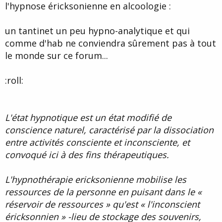
l'hypnose éricksonienne en alcoologie :
d
t
e
l
un tantinet un peu hypno-analytique et qui
a
d
comme d'hab ne conviendra sûrement pas à tout
i
le monde sur ce forum...
s
c
u
:roll:
s
s
i
o
L'état hypnotique est un état modifié de
n
conscience naturel, caractérisé par la dissociation
entre activités consciente et inconsciente, et
convoqué ici à des fins thérapeutiques.
L'hypnothérapie ericksonienne mobilise les
ressources de la personne en puisant dans le «
réservoir de ressources » qu'est « l'inconscient
éricksonnien » -lieu de stockage des souvenirs,