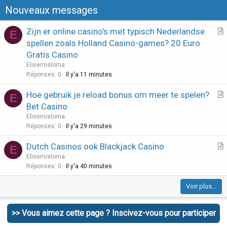
t
Nouveaux messages
i
o
Zijn er online casino’s met typisch Nederlandse
E
n
r
spellen zoals Holland Casino-games? 20 Euro
t
Gratis Casino
i
Elisemisloma
c
Réponses
0
Il y'a 11 minutes
l
Hoe gebruik je reload bonus om meer te spelen?
e
E
r
Bet Casino
t
Elisemisloma
i
Réponses
0
Il y'a 29 minutes
c
Dutch Casinos ook Blackjack Casino
l
E
r
Elisemisloma
e
t
Réponses
0
Il y'a 40 minutes
i
Voir plus…
c
l
e
>> Vous aimez cette page ? Inscivez-vous pour participer
Partager cette page