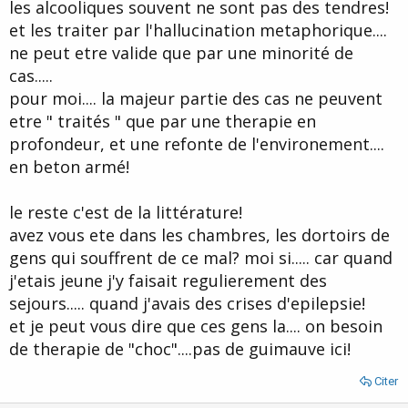
thérapie centrée sur la solution, autre facette de l'approche
les alcooliques souvent ne sont pas des tendres!
éricksonienne orientée sur la construction de l'avenir, qui s'appuie
et les traiter par l'hallucination metaphorique....
sur les succès et compétences du patient considéré comme expert
ne peut etre valide que par une minorité de
de son histoire.
cas.....
.
pour moi.... la majeur partie des cas ne peuvent
etre " traités " que par une therapie en
profondeur, et une refonte de l'environement....
en beton armé!
le reste c'est de la littérature!
avez vous ete dans les chambres, les dortoirs de
gens qui souffrent de ce mal? moi si..... car quand
j'etais jeune j'y faisait regulierement des
sejours..... quand j'avais des crises d'epilepsie!
et je peut vous dire que ces gens la.... on besoin
de therapie de "choc"....pas de guimauve ici!
Citer