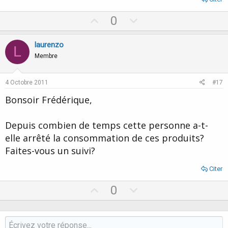
U
D
0
p
o
v
w
laurenzo
L
o
n
Membre
t
v
e
o
4 Octobre 2011
#17
t
Bonsoir Frédérique,
e
Depuis combien de temps cette personne a-t-
elle arrêté la consommation de ces produits?
Faites-vous un suivi?
Citer
U
D
0
p
o
v
w
o
n