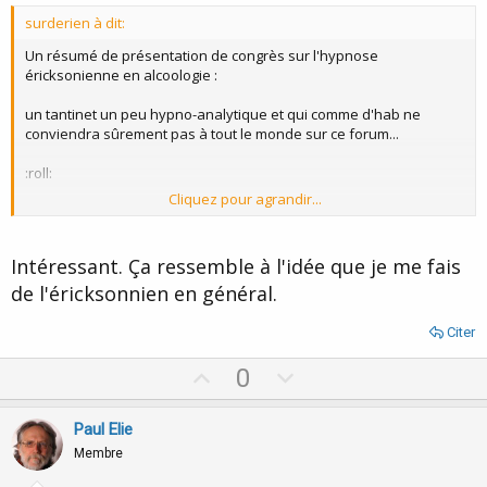
surderien à dit:
Un résumé de présentation de congrès sur l'hypnose
éricksonienne en alcoologie :
un tantinet un peu hypno-analytique et qui comme d'hab ne
conviendra sûrement pas à tout le monde sur ce forum...
:roll:
Cliquez pour agrandir...
L'état hypnotique est un état modifié de conscience naturel,
caractérisé par la dissociation entre activités consciente et
Intéressant. Ça ressemble à l'idée que je me fais
inconsciente, et convoqué ici à des fins thérapeutiques.
de l'éricksonnien en général.
L'hypnothérapie ericksonienne mobilise les ressources de la
personne en puisant dans le « réservoir de ressources » qu'est «
Citer
l'inconscient éricksonnien » -lieu de stockage des souvenirs,
expériences, apprentissages- et favorise un renouveau de la
U
D
0
créativité.
p
o
v
w
La thérapie éricksonienne parle le langage du patient et utilise la
Paul Elie
métaphore.Le thérapeute est facilitateur de contexte.
o
n
Membre
t
v
L'approche éricksonienne s'avère particulièrement performante en