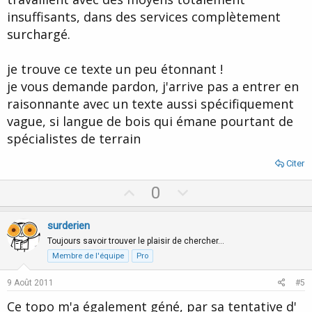
insuffisants, dans des services complètement
surchargé.
je trouve ce texte un peu étonnant !
je vous demande pardon, j'arrive pas a entrer en
raisonnante avec un texte aussi spécifiquement
vague, si langue de bois qui émane pourtant de
spécialistes de terrain
Citer
U
D
0
p
o
v
w
surderien
o
n
Toujours savoir trouver le plaisir de chercher…
t
v
Membre de l'équipe
Pro
e
o
9 Août 2011
#5
t
Ce topo m'a également géné, par sa tentative d'
e