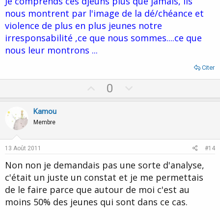
Je comprends ces djeuns plus que jamais, ils
nous montrent par l'image de la dé/chéance et
violence de plus en plus jeunes notre
irresponsabilité ,ce que nous sommes....ce que
nous leur montrons ...
Citer
U
D
0
p
o
v
w
Kamou
o
n
Membre
t
v
e
o
13 Août 2011
#14
t
Non non je demandais pas une sorte d'analyse,
e
c'était un juste un constat et je me permettais
de le faire parce que autour de moi c'est au
moins 50% des jeunes qui sont dans ce cas.