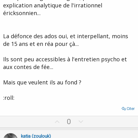
explication analytique de l'irrationnel
éricksonnien...
La défonce des ados oui, et interpellant, moins
de 15 ans et en réa pour çà...
Ils sont peu accessibles à l'entretien psycho et
aux contes de fée...
Mais que veulent ils au fond ?
:roll:
Citer
U
D
0
p
o
v
w
katia (zoulouk)