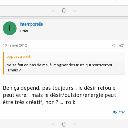
U
D
0
p
o
v
w
Intemporelle
I
o
n
Invité
t
v
e
o
10 Février 2012
#21
t
papusza à dit:
e
Ne se fait on pas de mal à imaginer des trucs qui n'arriveront
jamais ?
Ben ça dépend, pas toujours... le désir refoulé
peut être... mais le désir/pulsion/énergie peut
être très créatif, non ? ... :roll:
Citer
U
D
0