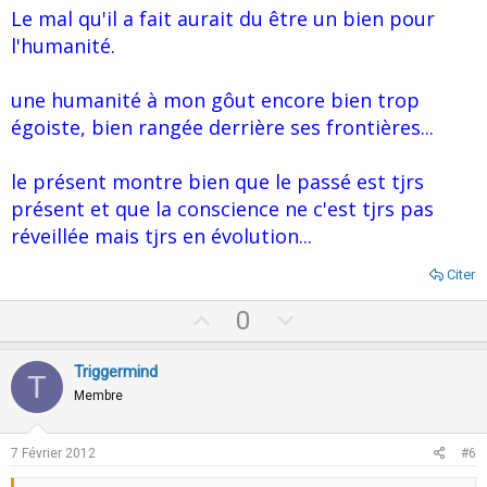
Le mal qu'il a fait aurait du être un bien pour
l'humanité.
une humanité à mon gôut encore bien trop
égoiste, bien rangée derrière ses frontières...
le présent montre bien que le passé est tjrs
présent et que la conscience ne c'est tjrs pas
réveillée mais tjrs en évolution...
Citer
U
D
0
p
o
v
w
Triggermind
T
o
n
Membre
t
v
e
o
7 Février 2012
#6
t