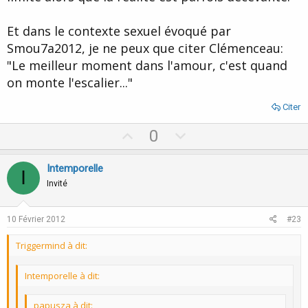
Et dans le contexte sexuel évoqué par
Smou7a2012, je ne peux que citer Clémenceau:
"Le meilleur moment dans l'amour, c'est quand
on monte l'escalier..."
Citer
U
D
0
p
o
v
w
Intemporelle
I
o
n
Invité
t
v
e
o
10 Février 2012
#23
t
Triggermind à dit:
e
Intemporelle à dit:
papusza à dit: