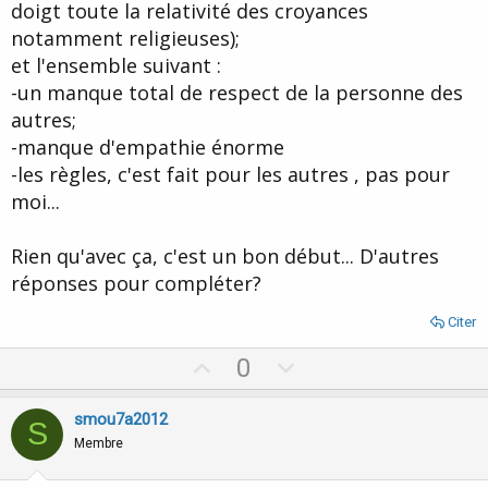
doigt toute la relativité des croyances
notamment religieuses);
et l'ensemble suivant :
-un manque total de respect de la personne des
autres;
-manque d'empathie énorme
-les règles, c'est fait pour les autres , pas pour
moi...
Rien qu'avec ça, c'est un bon début... D'autres
réponses pour compléter?
Citer
U
D
0
p
o
v
w
smou7a2012
S
o
n
Membre
t
v