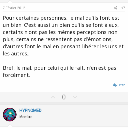
t
v
e
o
7 Février 2012
#7
t
Pour certaines personnes, le mal qu'ils font est
e
un bien. C'est aussi un bien qu'ils se font à eux,
certains n'ont pas les mêmes perceptions non
plus, certains ne ressentent pas d'émotions,
d'autres font le mal en pensant libérer les uns et
les autres...
Bref, le mal, pour celui qui le fait, n'en est pas
forcément.
Citer
U
D
0
p
o
v
w
HYPNOMED
o
n
Membre
t
v