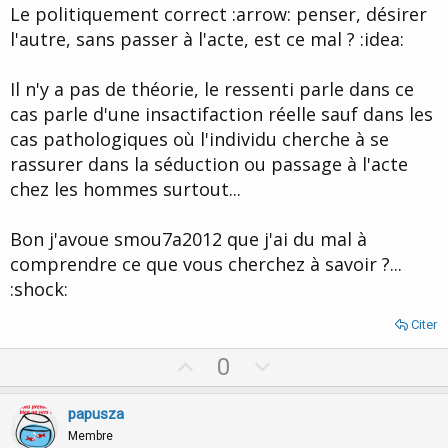
t
Le politiquement correct :arrow: penser, désirer
e
l'autre, sans passer à l'acte, est ce mal ? :idea:
Il n'y a pas de théorie, le ressenti parle dans ce
cas parle d'une insactifaction réelle sauf dans les
cas pathologiques où l'individu cherche à se
rassurer dans la séduction ou passage à l'acte
chez les hommes surtout...
Bon j'avoue smou7a2012 que j'ai du mal à
comprendre ce que vous cherchez à savoir ?...
:shock:
Citer
U
D
0
p
o
v
w
papusza
o
n
Membre