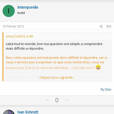
p
o
v
w
Intemporelle
I
o
n
Invité
t
v
e
o
10 Février 2012
#26
t
smou7a2012 à dit:
e
salut tout le monde, bon ma question est simple a comprendre
mais difficile a répondre,
Non, votre question est mal posée donc difficile à répondre, car si
vous n'arrivez pas à exprimer ce que vous recherchez, vous ne
risquez pas d'avoir la réponse attendue... c'est clair non ?
"Qu'est ce qui pousse un humain a faire le mal d'un point de vu
Cliquez pour agrandir...
psychique"
dans un le concept religieux c'est le diable qui pousse l'homme a
Citer
faire sa, ce qui m’intéresse c'est le concept psychique ???
U
D
0
p
o
Ca ne veut rien dire, donc rien à dire sauf peut être une ambiguité
de vous même.
v
w
Ivan Schmitt