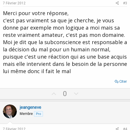
e
o
7 Février 2012
#3
t
Merci pour votre réponse,
e
c'est pas vraiment sa que je cherche, je vous
donne par exemple mon logique a moi mais sa
reste vraiment amateur, c'est pas mon domaine.
Moi je dit que la subconscience est responsable a
la décision du mal pour un humain normal,
puisque c'est une réaction qui as une base acquis
mais elle intervient dans le besoin de la personne
lui même donc il fait le mal
Citer
U
D
0
p
o
v
w
jeangeneve
o
n
Membre
Pro
t
v
e
o
7 Février 2012
#4