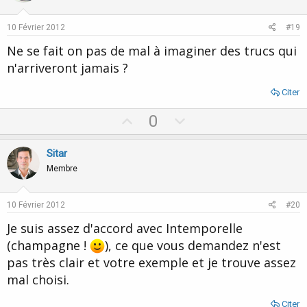
t
v
e
o
10 Février 2012
#19
t
Ne se fait on pas de mal à imaginer des trucs qui
e
n'arriveront jamais ?
Citer
U
D
0
p
o
v
w
Sitar
o
n
Membre
t
v
e
o
10 Février 2012
#20
t
Je suis assez d'accord avec Intemporelle
e
(champagne !
), ce que vous demandez n'est
pas très clair et votre exemple et je trouve assez
mal choisi.
Citer