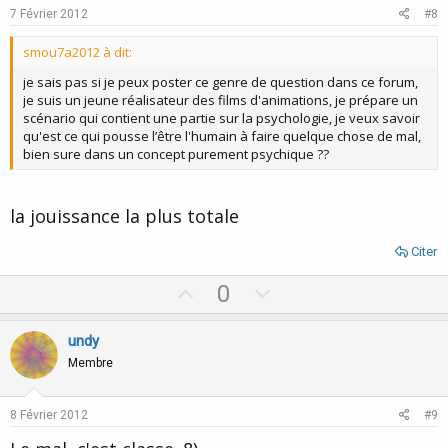
e
o
7 Février 2012
#8
t
smou7a2012 à dit:
e
je sais pas si je peux poster ce genre de question dans ce forum,
je suis un jeune réalisateur des films d'animations, je prépare un
scénario qui contient une partie sur la psychologie, je veux savoir
qu'est ce qui pousse l’être l'humain à faire quelque chose de mal,
bien sure dans un concept purement psychique ??
la jouissance la plus totale
Citer
U
D
0
p
o
v
w
undy
o
n
Membre
t
v
e
o
8 Février 2012
#9
t