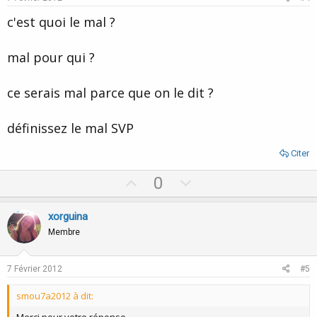
t
c'est quoi le mal ?
e
mal pour qui ?
ce serais mal parce que on le dit ?
définissez le mal SVP
Citer
U
D
0
p
o
v
w
xorguina
o
n
Membre
t
v
e
o
7 Février 2012
#5
t
smou7a2012 à dit:
e