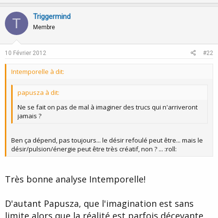
p
o
v
w
Triggermind
T
o
n
Membre
t
v
e
o
10 Février 2012
#22
t
Intemporelle à dit:
e
papusza à dit:
Ne se fait on pas de mal à imaginer des trucs qui n'arriveront
jamais ?
Ben ça dépend, pas toujours... le désir refoulé peut être... mais le
désir/pulsion/énergie peut être très créatif, non ? ... :roll:
Très bonne analyse Intemporelle!
D'autant Papusza, que l'imagination est sans
limite alors que la réalité est parfois décevante.