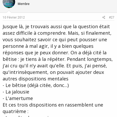
o
n
Membre
Un type qui trompe sa femme, c'est parce qu'il a envie point barre,
t
v
une femme qui trompe son mari, idem, sauf qu'en général elle le
quitte peu de temps après... je rigole... il y a des tas de raisons
e
o
10 Février 2012
#27
avouables ou pas...chacun est responsable de ses actes...
t
Jusque là, je trouvais aussi que la question était
e
Un individu qui fait du mal, c'est qu'il a beaucoup souffert avant,
assez difficile à comprendre. Mais, si finalement,
mais ça ne justifie pas ses actes de violence.
vous souhaitez savoir ce qui peut pousser une
Le diable n'existe pas ce n'est simplement que la projection de
personne à mal agir, il y a bien quelques
vos peurs, ça c'est l'aspect psychique...
réponses que je peux donner. On a déjà cité la
Et si vous preniez le temps de réfléchir à toutes les réponses
bêtise : je tiens à la répéter. Pendant longtemps,
faites, vous devriez y trouver votre réponse, si ce n'est pas le cas,
j'ai cru qu'il n'y avait qu'elle. Et puis, j'ai pensé,
c'est qu'il n'y en a pas...
qu'intrinsèquement, on pouvait ajouter deux
Sur ce faites de beaux rêves
autres dispositions mentales
- Le bêtise (déjà citée, donc...)
- La jalousie
- L'amertume
Et ces trois dispositions en rassemblent une
quatrième :