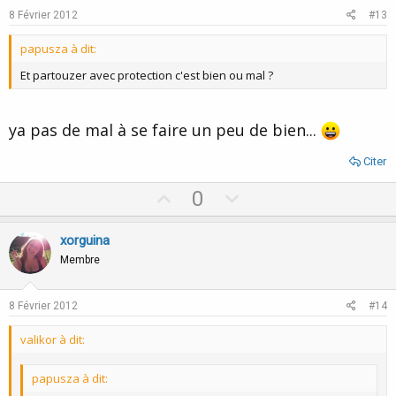
e
o
8 Février 2012
#13
t
papusza à dit:
e
Et partouzer avec protection c'est bien ou mal ?
ya pas de mal à se faire un peu de bien...
Citer
U
D
0
p
o
v
w
xorguina
o
n
Membre
t
v
e
o
8 Février 2012
#14
t
valikor à dit:
e
papusza à dit: