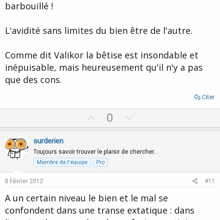
barbouillé !
L'avidité sans limites du bien être de l'autre.
Comme dit Valikor la bêtise est insondable et
inépuisable, mais heureusement qu'il n'y a pas
que des cons.
Citer
U
D
0
p
o
v
w
surderien
o
n
Toujours savoir trouver le plaisir de chercher…
t
v
Membre de l'équipe
Pro
e
o
8 Février 2012
#11
t
A un certain niveau le bien et le mal se
e
confondent dans une transe extatique : dans