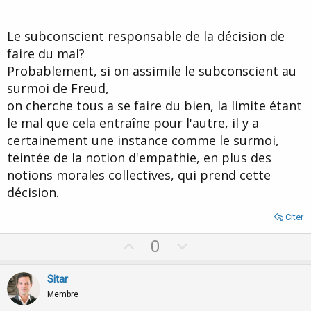
Le subconscient responsable de la décision de
faire du mal?
Probablement, si on assimile le subconscient au
surmoi de Freud,
on cherche tous a se faire du bien, la limite étant
le mal que cela entraîne pour l'autre, il y a
certainement une instance comme le surmoi,
teintée de la notion d'empathie, en plus des
notions morales collectives, qui prend cette
décision.
Citer
U
D
0
p
o
v
w
Sitar
o
n
Membre