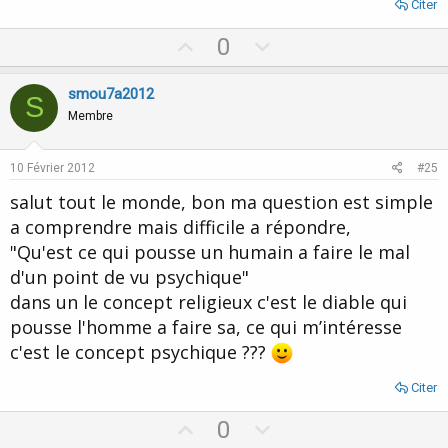
Citer
U
D
0
p
o
v
w
smou7a2012
S
o
n
Membre
t
v
e
o
10 Février 2012
#25
t
salut tout le monde, bon ma question est simple
e
a comprendre mais difficile a répondre,
"Qu'est ce qui pousse un humain a faire le mal
d'un point de vu psychique"
dans un le concept religieux c'est le diable qui
pousse l'homme a faire sa, ce qui m’intéresse
c'est le concept psychique ???
Citer
U
D
0