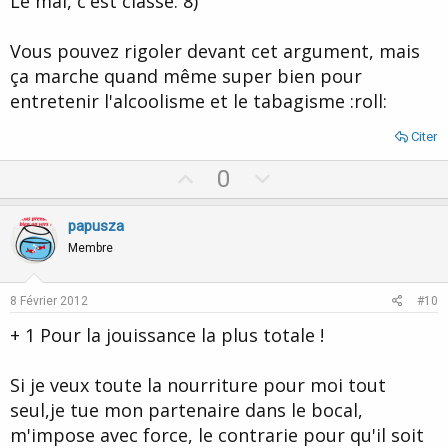
Le mal, c'est classe. 8)
e
Vous pouvez rigoler devant cet argument, mais
ça marche quand même super bien pour
entretenir l'alcoolisme et le tabagisme :roll:
Citer
U
D
0
p
o
v
w
papusza
o
n
Membre
t
v
e
o
8 Février 2012
#10
t
+ 1 Pour la jouissance la plus totale !
e
Si je veux toute la nourriture pour moi tout
seul,je tue mon partenaire dans le bocal,
m'impose avec force, le contrarie pour qu'il soit