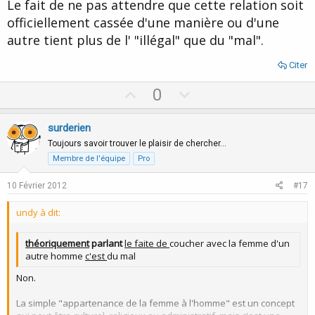
Le fait de ne pas attendre que cette relation soit
officiellement cassée d'une manière ou d'une
autre tient plus de l' "illégal" que du "mal".
Citer
U
D
0
p
o
v
w
surderien
o
n
Toujours savoir trouver le plaisir de chercher…
t
v
Membre de l'équipe
Pro
e
o
10 Février 2012
#17
t
e
undy à dit:
théoriquement
parlant
le faite de
coucher avec la femme d'un
autre homme
c'est
du mal
Non.
La simple "appartenance de la femme à l'homme" est un concept