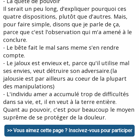
- La quête de pouvoir
Il serait un peu long, d'expliquer pourquoi ces
quatre dispositions, plutôt que d'autres. Mais,
pour faire simple, disons que je parle de ça,
parce que c'est l'observation qui m'a amené à le
conclure.
- Le bête fait le mal sans meme s'en rendre
compte.
- Le jaloux est envieux et, parce qu'il utilise mal
ses envies, veut détruire son adversaire.(la
jalousie est par ailleurs au coeur de la plupart
des manipulations)
- L'individu amer a accumulé trop de difficultés
dans sa vie, et, il en veut à la terre entière.
Quant au pouvoir, c'est pour beaucoup le moyen
suprême de se protéger de la douleur.
Prenez des exemples de personne agissant
>> Vous aimez cette page ? Inscivez-vous pour participer
"vraiment mal" et vous retrouverez la plupart du