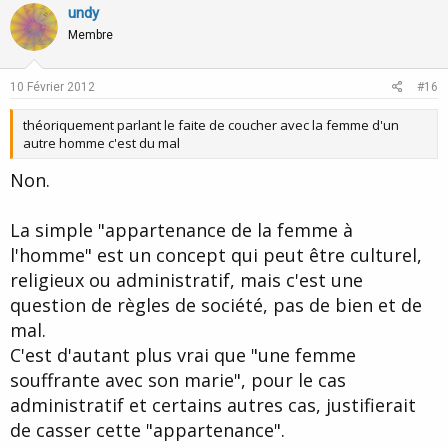
v
w
undy
o
n
Membre
t
v
e
o
10 Février 2012
#16
t
théoriquement parlant le faite de coucher avec la femme d'un
e
autre homme c'est du mal
Non.
La simple "appartenance de la femme à
l'homme" est un concept qui peut être culturel,
religieux ou administratif, mais c'est une
question de règles de société, pas de bien et de
mal.
C'est d'autant plus vrai que "une femme
souffrante avec son marie", pour le cas
administratif et certains autres cas, justifierait
de casser cette "appartenance".