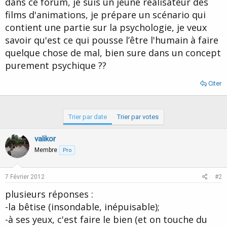
dans ce forum, je suis un jeune réalisateur des
d
t
films d'animations, je prépare un scénario qui
e
l
contient une partie sur la psychologie, je veux
a
savoir qu'est ce qui pousse l’être l'humain à faire
d
i
quelque chose de mal, bien sure dans un concept
s
purement psychique ??
c
u
Citer
s
s
i
o
Trier par date
Trier par votes
n
valikor
Membre
Pro
7 Février 2012
#2
plusieurs réponses :
-la bêtise (insondable, inépuisable);
-à ses yeux, c'est faire le bien (et on touche du