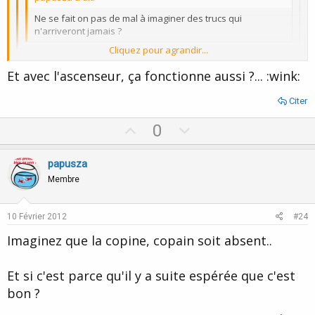
Ne se fait on pas de mal à imaginer des trucs qui
n'arriveront jamais ?
Cliquez pour agrandir...
Ben ça dépend, pas toujours... le désir refoulé peut être... mais
Et avec l'ascenseur, ça fonctionne aussi ?... :wink:
le désir/pulsion/énergie peut être très créatif, non ? ... :roll:
Cliquez pour agrandir...
Citer
Cliquez pour agrandir...
Très bonne analyse Intemporelle!
U
D
0
D'autant Papusza, que l'imagination est sans limite alors que la
p
o
réalité est parfois décevante.
v
w
papusza
Et dans le contexte sexuel évoqué par Smou7a2012, je ne peux
o
n
Membre
que citer Clémenceau:
t
v
"Le meilleur moment dans l'amour, c'est quand on monte
e
o
l'escalier
..."
10 Février 2012
#24
t
Imaginez que la copine, copain soit absent..
e
Et si c'est parce qu'il y a suite espérée que c'est
bon ?