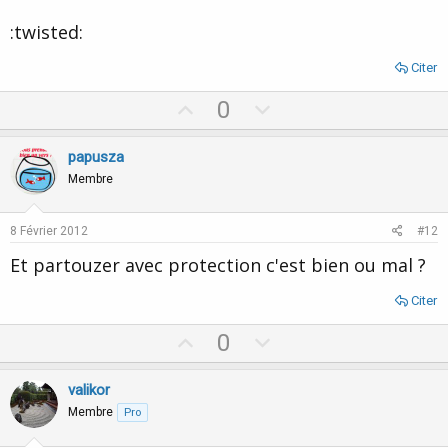
:twisted:
Citer
U
D
0
p
o
v
w
papusza
o
n
Membre
t
v
e
o
8 Février 2012
#12
t
Et partouzer avec protection c'est bien ou mal ?
e
Citer
U
D
0
p
o
v
w
valikor
o
n
Membre
Pro
t
v