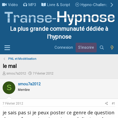
Vidéo
MP3
Livre & Script
Hypno-Challenge
La plus grande communauté dédiée à
l'hypnose
Connexion
S'inscrire
PNL et Modélisation
le mal
I
D
smou7a2012
7 Février 2012
n
a
i
t
smou7a2012
S
t
e
Membre
i
d
a
e
t
d
7 Février 2012
#1
e
é
u
b
je sais pas si je peux poster ce genre de question
r
u