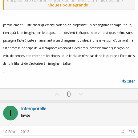
qui peut être culturel, religieux ou administratif, mais c'est une
Cliquez pour agrandir...
question de règles de société, pas de bien et de mal.
Cliquez pour agrandir...
C'est d'autant plus vrai que "une femme souffrante avec son
marie", pour le cas administratif et certains autres cas, justifierait
de casser cette "appartenance".
parallèlement, juste théoriquement parlant, en proposant un échangisme thérapeutique,
Le fait de ne pas attendre que cette relation soit officiellement
rien qu'à faire imaginer en le proposant, il devient thérapeutique en pratique, même sans
cassée d'une manière ou d'une autre tient plus de l' "illégal" que
du "mal".
passage à l'acte ( juste en amenant à un changement d'idée, à une inversion d'opinion) : là
est encore le principe de la métaphore amenant à décadrer (inconsciemment) sa façon de
voir, de penser, et d'entendre les choses : que le plaisir n'est pas dans le passage à l'acte mais
dans la liberté de s'autoriser à l'imaginer réalisé
.
Citer
U
D
0
p
o
v
w
Intemporelle
I
o
n
Invité
t
v
e
o
10 Février 2012
#18