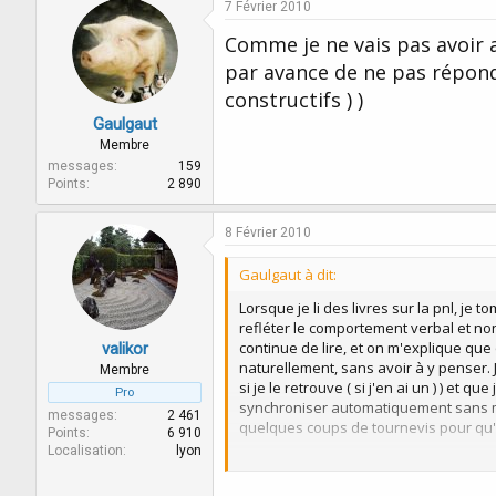
7 Février 2010
Comme je ne vais pas avoir 
par avance de ne pas répond
constructifs ) )
Gaulgaut
Membre
messages
159
Points
2 890
8 Février 2010
Gaulgaut à dit:
Lorsque je li des livres sur la pnl, je
refléter le comportement verbal et non 
continue de lire, et on m'explique que
valikor
naturellement, sans avoir à y penser. J
Membre
si je le retrouve ( si j'en ai un ) ) et 
Pro
synchroniser automatiquement sans mê
messages
2 461
quelques coups de tournevis pour qu'
Points
6 910
Localisation
lyon
Suite à cette ( brillante ) idée, je m
automatiquement avec la personne que j