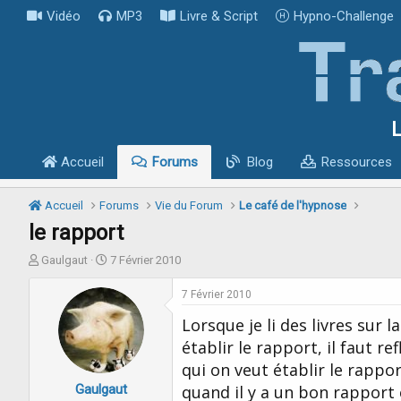
Vidéo
MP3
Livre & Script
Hypno-Challenge
L
Accueil
Forums
Blog
Ressources
Accueil
Forums
Vie du Forum
Le café de l'hypnose
le rapport
I
D
Gaulgaut
7 Février 2010
n
a
i
t
7 Février 2010
t
e
Lorsque je li des livres sur
i
d
a
e
établir le rapport, il faut 
t
d
qui on veut établir le rappor
e
é
Gaulgaut
u
b
quand il y a un bon rapport 