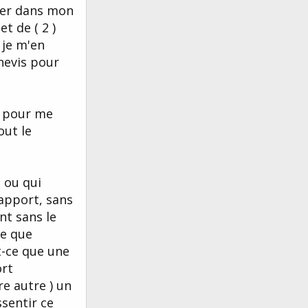
ller dans mon
et de ( 2 )
 je m'en
nevis pour
" pour me
out le
 ou qui
apport, sans
nt sans le
ce que
t-ce que une
ort
re autre ) un
ssentir ce