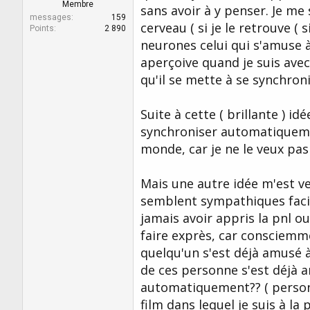
r
u
Membre
sans avoir à y penser. Je me 
d
t
messages
159
cerveau ( si je le retrouve ( s
e
Points
2 890
l
neurones celui qui s'amuse
a
aperçoive quand je suis ave
d
qu'il se mette à se synchro
i
s
c
Suite à cette ( brillante ) 
u
s
synchroniser automatiquemen
s
monde, car je ne le veux pas 
i
o
n
Mais une autre idée m'est ve
semblent sympathiques facil
jamais avoir appris la pnl o
faire exprès, car consciemme
quelqu'un s'est déjà amusé
de ces personne s'est déjà 
automatiquement?? ( personne
film dans lequel je suis à la