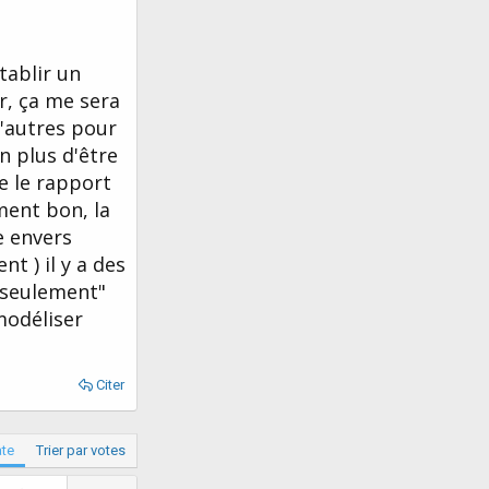
tablir un
r, ça me sera
'autres pour
n plus d'être
e le rapport
ment bon, la
e envers
t ) il y a des
 "seulement"
 modéliser
Citer
ate
Trier par votes