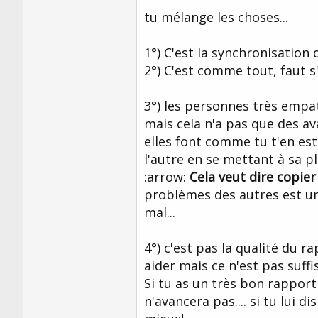
trop de soucis.
tu mélange les choses...
Mais une autre idée m'est venue en tê
facilement ( en gros des gens qui étab
1°) C'est la synchronisation q
synchronisent automatiquement sans l
2°) C'est comme tout, faut s'
existe.Est-ce que quelqu'un s'est dé
personne s'est déjà amusée à modélis
quand j'ai un très bon rapport, j'ai ( en
3°) les personnes très empat
rapport, pour ressentir ce qu'elle resse
mais cela n'a pas que des av
Je suis fainéant, donc, toutes ces hist
elles font comme tu t'en est
que d'y penser. Donc, si je peux me p
l'autre en se mettant à sa pla
personnes sont plus douées que d'autr
me dit qu'en plus d'être confortable, c
:arrow:
Cela veut dire copier
à mon avis ) la chose la plus important
problèmes des autres est un
éventuelles craintes sont balayées par
mal...
comment prendre son patient ) il y a 
gens "seulement" très doués ) Répondez
monde... ( pour un fainéant comme moi,
4°) c'est pas la qualité du r
aider mais ce n'est pas suffis
Si tu as un très bon rapport
n'avancera pas.... si tu lui 