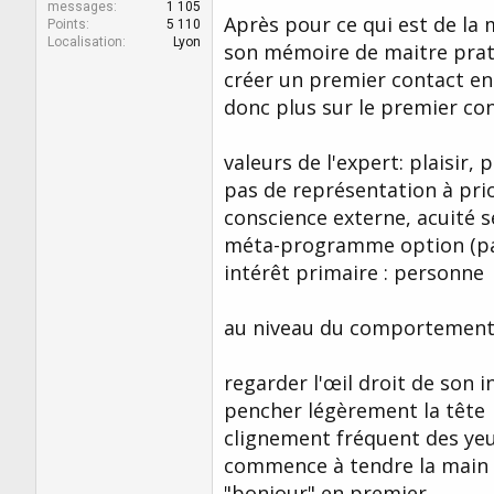
messages
1 105
Après pour ce qui est de la 
Points
5 110
Localisation
Lyon
son mémoire de maitre prat p
créer un premier contact en s
donc plus sur le premier co
valeurs de l'expert: plaisir,
pas de représentation à prio
conscience externe, acuité s
méta-programme option (pas
intérêt primaire : personne
au niveau du comportement 
regarder l'œil droit de son 
pencher légèrement la tête
clignement fréquent des ye
commence à tendre la main e
"bonjour" en premier