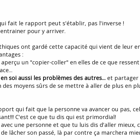
te : il y a des personnes très empathiques, ou qui semblent sympathique
lissent de bons rapport, sans jamais avoir appris la pnl ou l'hypnose ) et q
ui fait le rapport peut s'établir, pas l'inverse !
e faire exprès, car consciemment, il ne savent même pas que ce "truc"
entrainer pour y arriver.
jà amusé à se demander comment ces personnes font?? Et est-ce que une 
er cette capacité à établir un rapport automatiquement?? ( personnellem
tre autre ) un film dans lequel je suis à la place de la personne avec qui j'ai
hiques ont gardé cette capacité qui vient de leur e
nt de l'intérieure )??
antages :
oires de faire des efforts conscients pour établir un rapport, ça me fatigue 
 aperçu un "copier-coller" en elles de ce que ressent
asser d'y penser, ça me sera bien plus confortable. Et en plus, comme des
ce...
es pour établir un rapport ( même après avoir appris la synchronisation )
ette question pourrait peut être m'aider à m'améliorer ( et comme le rappor
 en soi aussi les problèmes des autres...
et partager 
e en hypnose ( si le rapport est vraiment bon, la résistance n'existe pas, e
 des moyens sûrs de se mettre à aller de plus en pl
 la confiance envers l'hypnotiseur, qui, comme il y a un bon rapport, sait
des chances pour que ce soit un des éléments qui différencient les génies 
 à ma question s'il vous plait, ou alors je vais devoir aller modéliser ple
 ce serait vraiment pas gentil )
apport qui fait que la personne va avancer ou pas, ce
ant!!! C'est ce que tu dis qui est primordial!
 avec une personne et que tu luis dis d'aller mieux, 
dis de lâcher son passé, là par contre ça marchera mie