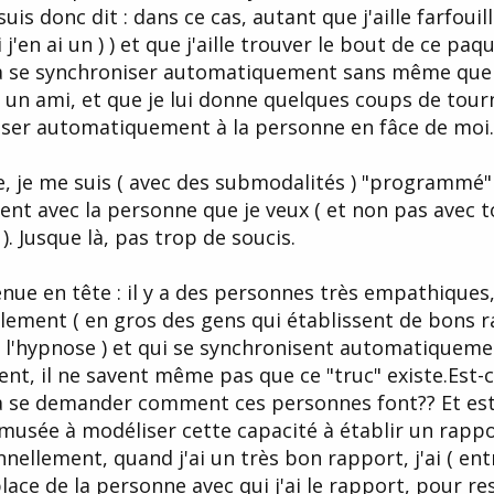
suis donc dit : dans ce cas, autant que j'aille farfoui
i j'en ai un ) ) et que j'aille trouver le bout de ce paqu
 à se synchroniser automatiquement sans même que
c un ami, et que je lui donne quelques coups de tour
niser automatiquement à la personne en fâce de moi.
idée, je me suis ( avec des submodalités ) "programmé
t avec la personne que je veux ( et non pas avec t
). Jusque là, pas trop de soucis.
nue en tête : il y a des personnes très empathiques,
ement ( en gros des gens qui établissent de bons r
u l'hypnose ) et qui se synchronisent automatiqueme
nt, il ne savent même pas que ce "truc" existe.Est-
 à se demander comment ces personnes font?? Et es
amusée à modéliser cette capacité à établir un rapp
llement, quand j'ai un très bon rapport, j'ai ( ent
 place de la personne avec qui j'ai le rapport, pour re