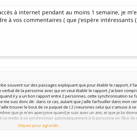
accès à internet pendant au moins 1 semaine, je m'
re à vos commentaires ( que j'espère intéressants (
 tombe souvent sur des passages expliquant que pour établir le rapport, il fa
verbal de la personne avec qui on veut établir le rapport. J'ai bien compris
 quand il y a un bon rapport entre 2 personnes, cette synchronisation se fa
e me suis donc dit : dans ce cas, autant que j'aille farfouiller dans mon ce
que j'aille trouver le bout de ce paquet de ( 2 ) neurones celui qui s'amuse à se
me que je m'en aperçoive quand je suis avec un ami, et que je lui donn
il se mette à se synchroniser automatiquement à la personne en fâce de 
Cliquez pour agrandir...
e suis ( avec des submodalités ) "programmé" pour me synchroniser
e veux ( et non pas avec tout le monde, car je ne le veux pas ). Jusque l