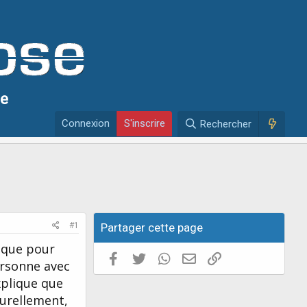
se
Connexion
S'inscrire
Rechercher
#1
Partager cette page
t que pour
Facebook
Twitter
WhatsApp
E-mail valide
Copier le lien
ersonne avec
explique que
turellement,