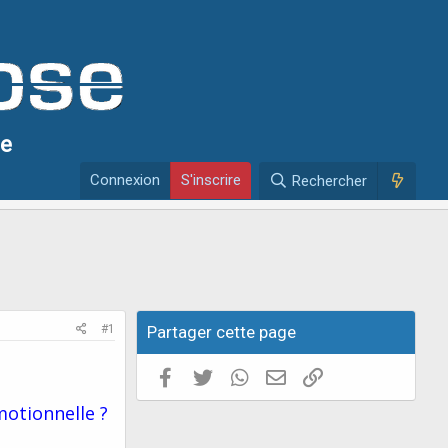
se
Connexion
S'inscrire
Rechercher
#1
Partager cette page
Facebook
Twitter
WhatsApp
E-mail valide
Copier le lien
motionnelle ?