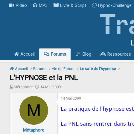
Vidéo
MP3
Livre & Script
Hypno-Challenge
L
Accueil
Forums
Blog
Ressources
Accueil
Forums
Vie du Forum
Le café de l'hypnose
L'HYPNOSE et la PNL
I
D
Métaphore
14 Mai 2009
n
a
i
t
14 Mai 2009
t
M
e
La pratique de l'hypnose est
i
d
a
e
t
d
La PNL sans rentrer dans tr
e
é
Métaphore
u
b