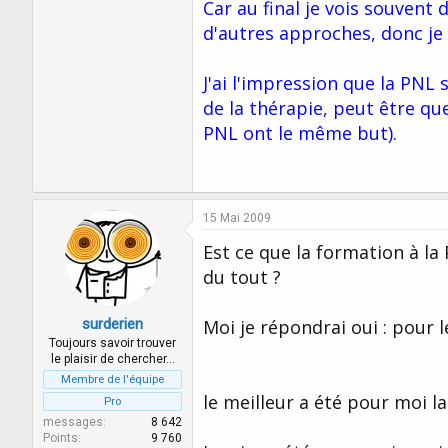
Car au final je vois souvent
d'autres approches, donc je 
J'ai l'impression que la PNL 
de la thérapie, peut être qu
PNL ont le même but).
15 Mai 2009
Est ce que la formation à la
du tout ?
surderien
Moi je répondrai oui : pour l
Toujours savoir trouver
le plaisir de chercher…
Membre de l'équipe
le meilleur a été pour moi l
Pro
messages
8 642
Points
9 760