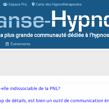
Espace Pro
Carte des Hypnothérapeutes
a plus grande communauté dédiée à l'hypno
Événements
-elle indissociable de la PNL?
op de détails, est bien un outil de communication é