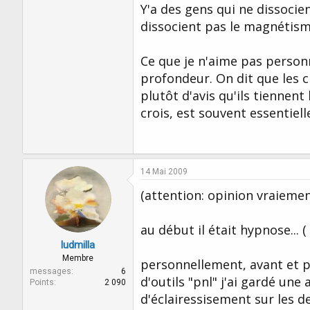
Y'a des gens qui ne dissoci
dissocient pas le magnétism
Ce que je n'aime pas personn
profondeur. On dit que les 
plutôt d'avis qu'ils tiennent
crois, est souvent essentiell
14 Mai 2009
(attention: opinion vraiemen
au début il était hypnose... 
ludmilla
Membre
personnellement, avant et 
messages
6
d'outils "pnl" j'ai gardé u
Points
2 090
d'éclairessisement sur les d