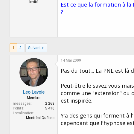
r
u
Invité
Est ce que la formation à la
d
t
?
e
l
a
d
i
s
c
1
2
Suivant
u
s
s
14 Mai 2009
i
Pas du tout... La PNL est là
o
n
Peut-être le savez vous mais
Leo Lavoie
comme une "extension" ou qu
Membre
est inspirée.
messages
2 268
Points
5 410
Localisation
Y'a des gens qui forment à l'
Montréal Québec
cependant que l'hypnose est