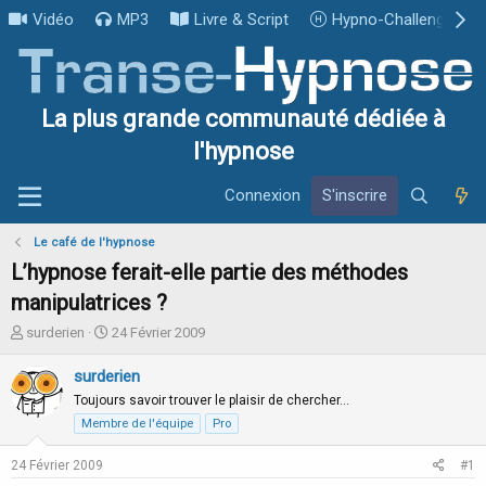
Vidéo
MP3
Livre & Script
Hypno-Challenge
La plus grande communauté dédiée à
l'hypnose
Connexion
S'inscrire
Le café de l'hypnose
L’hypnose ferait-elle partie des méthodes
manipulatrices ?
I
D
surderien
24 Février 2009
n
a
i
t
surderien
t
e
Toujours savoir trouver le plaisir de chercher…
i
d
Membre de l'équipe
Pro
a
e
t
d
24 Février 2009
#1
e
é