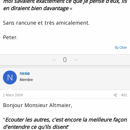
moi savaient exactement ce que je pense d'eux, ils
en diraient bien davantage
»
Sans rancune et très amicalement.
Peter.
Citer
U
D
0
p
o
v
w
nexia
N
o
n
Membre
t
v
e
o
2 Mars 2009
#32
t
Bonjour Monsieur Altmaier,
e
"
Ecouter les autres, c'est encore la meilleure façon
d'entendre ce qu'ils disent
"