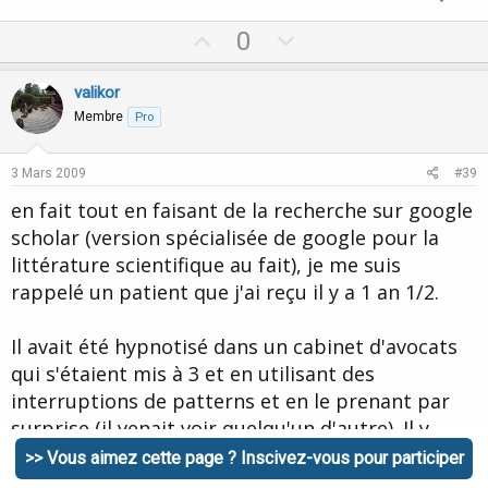
U
D
0
p
o
v
w
valikor
o
n
Membre
Pro
t
v
e
o
3 Mars 2009
#39
t
en fait tout en faisant de la recherche sur google
e
scholar (version spécialisée de google pour la
littérature scientifique au fait), je me suis
rappelé un patient que j'ai reçu il y a 1 an 1/2.
Il avait été hypnotisé dans un cabinet d'avocats
qui s'étaient mis à 3 et en utilisant des
interruptions de patterns et en le prenant par
surprise (il venait voir quelqu'un d'autre). Il y
avait eu suggestion d'amnésie.
>> Vous aimez cette page ? Inscivez-vous pour participer