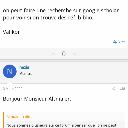
accordez.
on peut faire une recherche sur google scholar
Cordialement,
pour voir si on trouve des réf. biblio.
Nexia.
Valikor
Citer
U
D
0
p
o
v
w
nexia
N
o
n
Membre
t
v
e
o
3 Mars 2009
#38
t
Bonjour Monsieur Altmaier,
e
Altmaier à dit:
Nous somnes plusieurs sur ce forum à penser que l'on ne peut