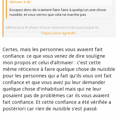
Altmaier à dit:
Essayez donc de vraiment faire faire à quelqu'un une chose
nuisible, et vous verrez que cela ne marche pas
Même pour le plaisir d'avoir raison je n'irais pas jusque là.
Je me suis contentée de leur faire réaliser une action qu'ils
Cliquez pour agrandir...
n'avaient aucunement l'envie, l'habitude ou l'intention de faire.
Cliquez pour agrandir...
Nexia.
Certes, mais les personnes vous avaient fait
confiance. ce que vous venez de dire souligne
mon propos et celui d'altmaier : c'est cette
même réticence à faire quelque chose de nuisible
pour les personnes qui a fait qu'ils vous ont fait
confiance et que vous avez pu leur demander
quelque chose d'inhabituel mais qui ne leur
posaient pas de problèmes car ils vous avaient
fait confiance. Et cette confiance a été vérifiée a
postériori car rien de nuisible s'est passé.