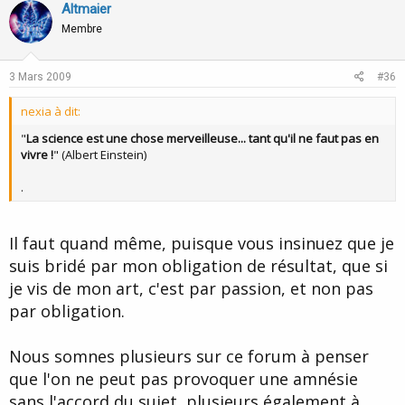
v
w
Altmaier
o
n
Membre
t
v
e
o
3 Mars 2009
#36
t
nexia à dit:
e
"
La science est une chose merveilleuse... tant qu'il ne faut pas en
vivre !
" (Albert Einstein)
.
Il faut quand même, puisque vous insinuez que je
suis bridé par mon obligation de résultat, que si
je vis de mon art, c'est par passion, et non pas
par obligation.
Nous somnes plusieurs sur ce forum à penser
que l'on ne peut pas provoquer une amnésie
sans l'accord du sujet, plusieurs également à