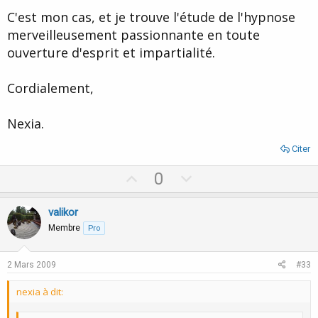
C'est mon cas, et je trouve l'étude de l'hypnose
merveilleusement passionnante en toute
ouverture d'esprit et impartialité.
Cordialement,
Nexia.
Citer
U
D
0
p
o
v
w
valikor
o
n
Membre
Pro
t
v
e
o
2 Mars 2009
#33
t
nexia à dit:
e