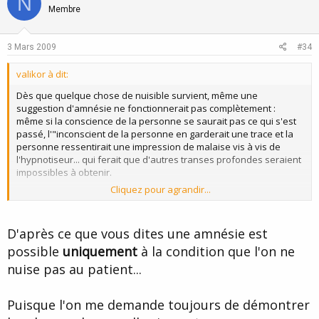
N
o
n
Membre
t
v
e
o
3 Mars 2009
#34
t
valikor à dit:
e
Dès que quelque chose de nuisible survient, même une
suggestion d'amnésie ne fonctionnerait pas complètement :
même si la conscience de la personne se saurait pas ce qui s'est
passé, l'"inconscient de la personne en garderait une trace et la
personne ressentirait une impression de malaise vis à vis de
l'hypnotiseur... qui ferait que d'autres transes profondes seraient
impossibles à obtenir.
Cliquez pour agrandir...
Valikor
C'est un problème circulaire...
D'après ce que vous dites une amnésie est
possible
uniquement
à la condition que l'on ne
nuise pas au patient...
Puisque l'on me demande toujours de démontrer