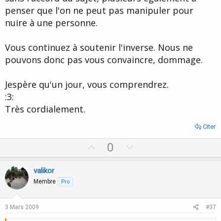
penser que l'on ne peut pas manipuler pour
nuire à une personne.
Vous continuez à soutenir l'inverse. Nous ne
pouvons donc pas vous convaincre, dommage.
Jespère qu'un jour, vous comprendrez.
:3:
Très cordialement.
Citer
U
D
0
p
o
v
w
valikor
o
n
Membre
Pro
t
v
e
o
3 Mars 2009
#37
t