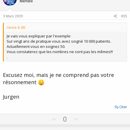
o
n
Membre
t
v
e
o
3 Mars 2009
#35
t
nexia à dit:
e
Je vais vous expliquer par l'exemple:
Sur vingt ans de pratique vous avez soigné 10 000 patients.
Actuellement vous en soignez 50.
Vous constaterez que les nombres ne sont pas les mêmes!!!
.
Excusez moi, mais je ne comprend pas votre
résonnement
Jurgen
Citer
U
D
0
p
o