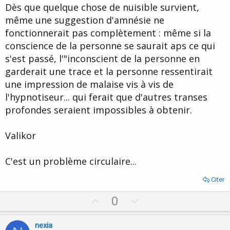
Dès que quelque chose de nuisible survient,
même une suggestion d'amnésie ne
fonctionnerait pas complètement : même si la
conscience de la personne se saurait aps ce qui
s'est passé, l'"inconscient de la personne en
garderait une trace et la personne ressentirait
une impression de malaise vis à vis de
l'hypnotiseur... qui ferait que d'autres transes
profondes seraient impossibles à obtenir.
Valikor
C'est un problème circulaire...
Citer
U
D
0
p
o
v
w
nexia