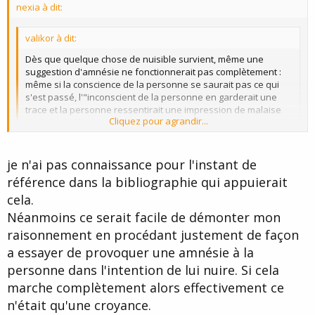
nexia à dit:
e
valikor à dit:
Dès que quelque chose de nuisible survient, même une
suggestion d'amnésie ne fonctionnerait pas complètement :
même si la conscience de la personne se saurait pas ce qui
s'est passé, l'"inconscient de la personne en garderait une
trace et la personne ressentirait une impression de malaise
Cliquez pour agrandir...
vis à vis de l'hypnotiseur... qui ferait que d'autres transes
profondes seraient impossibles à obtenir.
Cliquez pour agrandir...
Valikor
je n'ai pas connaissance pour l'instant de
référence dans la bibliographie qui appuierait
C'est un problème circulaire...
D'après ce que vous dites une amnésie est possible
uniquement
cela.
à la condition que l'on ne nuise pas au patient...
Néanmoins ce serait facile de démonter mon
Puisque l'on me demande toujours de démontrer les choses,
raisonnement en procédant justement de façon
dans quelle circonstance avez vous constaté cela? ou avez vous
connaissance d'une expérience qui le démontre?
a essayer de provoquer une amnésie à la
personne dans l'intention de lui nuire. Si cela
Si oui n'hésitez pas à me la communiquer.
marche complètement alors effectivement ce
Si non cela ne reste qu'une théorie qui vous conviens
n'était qu'une croyance.
certainement mais sans autre valeur que celle que vous lui