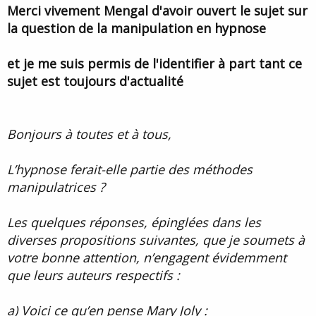
u
b
Merci vivement Mengal d'avoir ouvert le sujet sur
r
u
la question de la manipulation en hypnose
d
t
e
l
et je me suis permis de l'identifier à part tant ce
a
d
sujet est toujours d'actualité
i
s
c
u
Bonjours à toutes et à tous,
s
s
L’hypnose ferait-elle partie des méthodes
i
o
manipulatrices ?
n
Les quelques réponses, épinglées dans les
diverses propositions suivantes, que je soumets à
votre bonne attention, n’engagent évidemment
que leurs auteurs respectifs :
a) Voici ce qu’en pense Mary Joly :