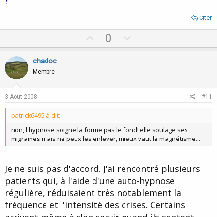
?
Citer
U
D
0
p
o
v
w
chadoc
o
n
Membre
t
v
e
o
3 Août 2008
#11
t
patrick6495 à dit:
e
non, l'hypnose soigne la forme pas le fond! elle soulage ses
migraines mais ne peux les enlever, mieux vaut le magnétisme...
Je ne suis pas d'accord. J'ai rencontré plusieurs
patients qui, à l'aide d'une auto-hypnose
régulière, réduisaient très notablement la
fréquence et l'intensité des crises. Certains