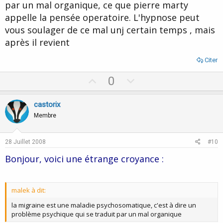
par un mal organique, ce que pierre marty
appelle la pensée operatoire. L'hypnose peut
vous soulager de ce mal unj certain temps , mais
après il revient
Citer
U
D
0
p
o
v
w
castorix
o
n
Membre
t
v
e
o
28 Juillet 2008
#10
t
Bonjour, voici une étrange croyance :
e
malek à dit:
la migraine est une maladie psychosomatique, c'est à dire un
problème psychique qui se traduit par un mal organique