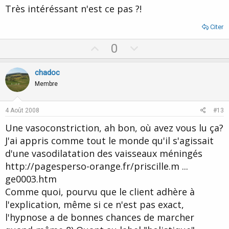
Très intéréssant n'est ce pas ?!
Citer
U
D
0
p
o
v
w
chadoc
o
n
Membre
t
v
e
o
4 Août 2008
#13
t
Une vasoconstriction, ah bon, où avez vous lu ça?
e
J'ai appris comme tout le monde qu'il s'agissait
d'une vasodilatation des vaisseaux méningés
http://pagesperso-orange.fr/priscille.m ...
ge0003.htm
Comme quoi, pourvu que le client adhère à
l'explication, même si ce n'est pas exact,
l'hypnose a de bonnes chances de marcher