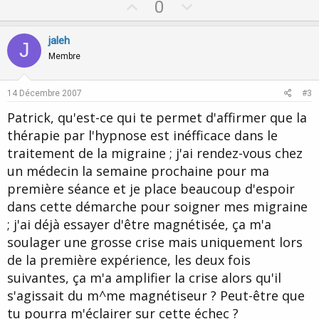
U
D
0
p
o
v
w
jaleh
J
o
n
Membre
t
v
e
o
14 Décembre 2007
#3
t
Patrick, qu'est-ce qui te permet d'affirmer que la
e
thérapie par l'hypnose est inéfficace dans le
traitement de la migraine ; j'ai rendez-vous chez
un médecin la semaine prochaine pour ma
première séance et je place beaucoup d'espoir
dans cette démarche pour soigner mes migraine
; j'ai déjà essayer d'être magnétisée, ça m'a
soulager une grosse crise mais uniquement lors
de la première expérience, les deux fois
suivantes, ça m'a amplifier la crise alors qu'il
s'agissait du m^me magnétiseur ? Peut-être que
tu pourra m'éclairer sur cette échec ?