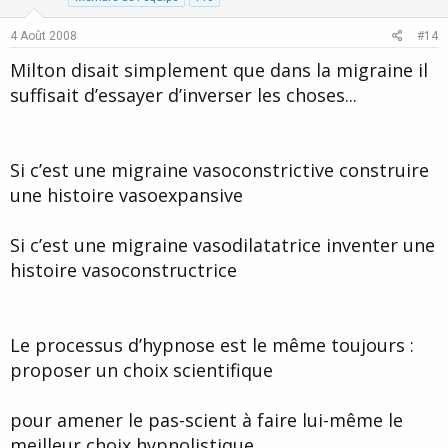
t
v
e
o
4 Août 2008
#14
t
Milton disait simplement que dans la migraine il
e
suffisait d’essayer d’inverser les choses...
Si c’est une migraine vasoconstrictive construire
une histoire vasoexpansive
Si c’est une migraine vasodilatatrice inventer une
histoire vasoconstructrice
Le processus d’hypnose est le même toujours :
proposer un choix scientifique
pour amener le pas-scient à faire lui-même le
meilleur choix hypnolistique