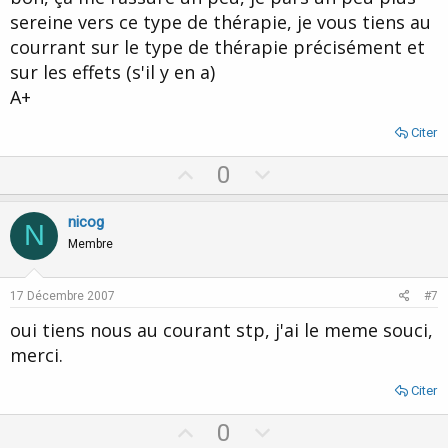
e
sereine vers ce type de thérapie, je vous tiens au
courrant sur le type de thérapie précisément et
sur les effets (s'il y en a)
A+
Citer
U
D
0
p
o
v
w
nicog
N
o
n
Membre
t
v
e
o
17 Décembre 2007
#7
t
oui tiens nous au courant stp, j'ai le meme souci,
e
merci.
Citer
U
D
0