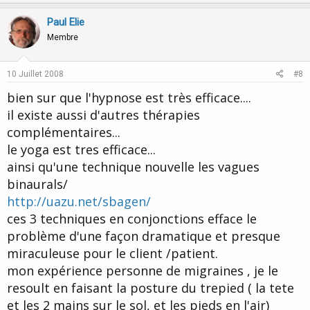
p
o
v
w
Paul Elie
o
n
Membre
t
v
e
o
10 Juillet 2008
#8
t
bien sur que l'hypnose est très efficace....
e
il existe aussi d'autres thérapies
complémentaires...
le yoga est tres efficace...
ainsi qu'une technique nouvelle les vagues
binaurals/
http://uazu.net/sbagen/
ces 3 techniques en conjonctions efface le
problème d'une façon dramatique et presque
miraculeuse pour le client /patient.
mon expérience personne de migraines , je le
resoult en faisant la posture du trepied ( la tete
et les 2 mains sur le sol, et les pieds en l'air)