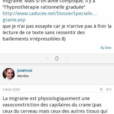
migraine. Mais si on aime compliqué, il y a
"l'hypnothérapie rationnelle graduée"
http://www.caducee.net/DossierSpecialis ...
graine.asp
que je n'ai pas essayée car je n'arrive pas à finir la
lecture de ce texte sans ressentir des
baillements irrépressibles 8)
Citer
U
D
0
p
o
v
w
juvamoxi
o
n
Membre
t
v
e
o
4 Août 2008
#12
t
La migraine est physiologiquement une
e
vasoconstriction des capilaires du crane (pas
ceux du cerveau mais ceux des autres tissus qui