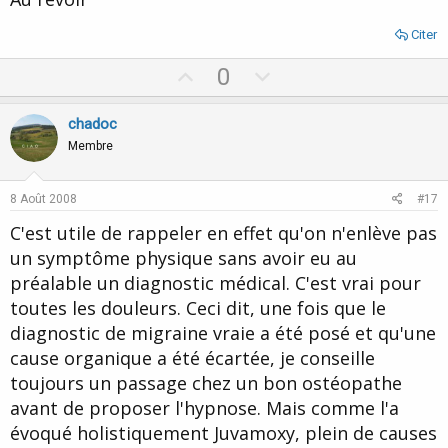
Citer
U
D
0
p
o
v
w
chadoc
o
n
Membre
t
v
e
o
8 Août 2008
#17
t
C'est utile de rappeler en effet qu'on n'enlève pas
e
un symptôme physique sans avoir eu au
préalable un diagnostic médical. C'est vrai pour
toutes les douleurs. Ceci dit, une fois que le
diagnostic de migraine vraie a été posé et qu'une
cause organique a été écartée, je conseille
toujours un passage chez un bon ostéopathe
avant de proposer l'hypnose. Mais comme l'a
évoqué holistiquement Juvamoxy, plein de causes