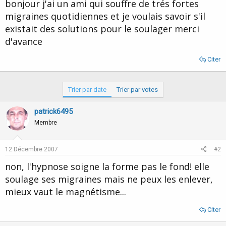
u
b
bonjour j'ai un ami qui souffre de trés fortes
r
u
migraines quotidiennes et je voulais savoir s'il
d
t
existait des solutions pour le soulager merci
e
l
d'avance
a
d
Citer
i
s
c
Trier par date
Trier par votes
u
s
s
patrick6495
i
Membre
o
n
12 Décembre 2007
#2
non, l'hypnose soigne la forme pas le fond! elle
soulage ses migraines mais ne peux les enlever,
mieux vaut le magnétisme...
Citer