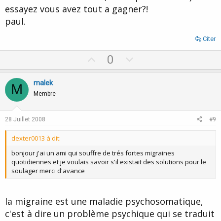
essayez vous avez tout a gagner?!
paul.
Citer
U
D
0
p
o
v
w
malek
M
o
n
Membre
t
v
e
o
28 Juillet 2008
#9
t
dexter0013 à dit:
e
bonjour j'ai un ami qui souffre de trés fortes migraines
quotidiennes et je voulais savoir s'il existait des solutions pour le
soulager merci d'avance
la migraine est une maladie psychosomatique,
c'est à dire un problème psychique qui se traduit