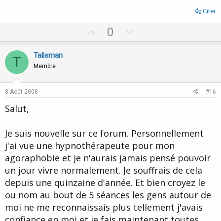
Citer
U
D
0
p
o
v
w
Talisman
T
o
n
Membre
t
v
e
o
8 Août 2008
#16
t
Salut,
e
Je suis nouvelle sur ce forum. Personnellement
j'ai vue une hypnothérapeute pour mon
agoraphobie et je n'aurais jamais pensé pouvoir
un jour vivre normalement. Je souffrais de cela
depuis une quinzaine d'année. Et bien croyez le
ou nom au bout de 5 séances les gens autour de
moi ne me reconnaissais plus tellement j'avais
confiance en moi et je fais maintenant toutes