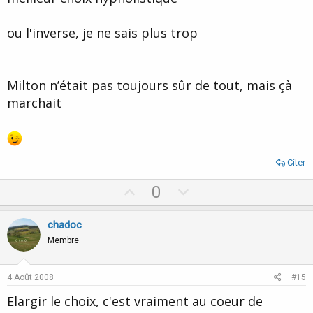
ou l'inverse, je ne sais plus trop
Milton n’était pas toujours sûr de tout, mais çà
marchait
Citer
U
D
0
p
o
v
w
chadoc
o
n
Membre
t
v
e
o
4 Août 2008
#15
t
Elargir le choix, c'est vraiment au coeur de
e