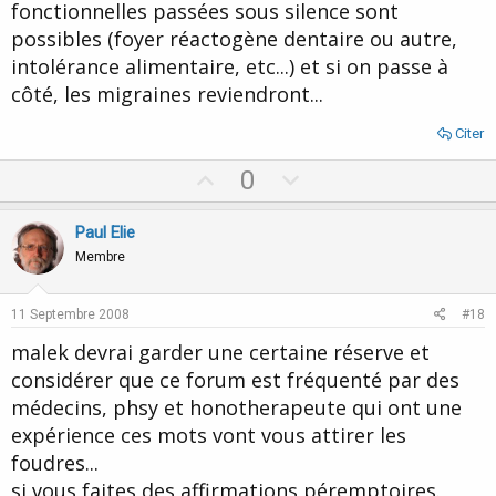
fonctionnelles passées sous silence sont
possibles (foyer réactogène dentaire ou autre,
intolérance alimentaire, etc...) et si on passe à
côté, les migraines reviendront...
Citer
U
D
0
p
o
v
w
Paul Elie
o
n
Membre
t
v
e
o
11 Septembre 2008
#18
t
malek devrai garder une certaine réserve et
e
considérer que ce forum est fréquenté par des
médecins, phsy et honotherapeute qui ont une
expérience ces mots vont vous attirer les
foudres...
si vous faites des affirmations péremptoires.