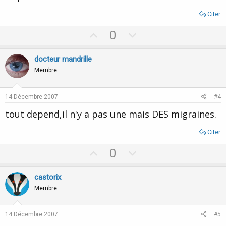
Citer
U
D
0
p
o
v
w
docteur mandrille
o
n
Membre
t
v
e
o
14 Décembre 2007
#4
t
tout depend,il n'y a pas une mais DES migraines.
e
Citer
U
D
0
p
o
v
w
castorix
o
n
Membre
t
v
e
o
14 Décembre 2007
#5
t