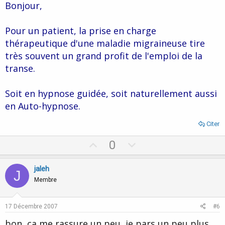
Bonjour,
e
Pour un patient, la prise en charge
thérapeutique d'une maladie migraineuse tire
très souvent un grand profit de l'emploi de la
transe.
Soit en hypnose guidée, soit naturellement aussi
en Auto-hypnose.
Citer
U
D
0
p
o
v
w
jaleh
J
o
n
Membre
t
v
e
o
17 Décembre 2007
#6
t
bon, ça me rassure un peu, je pars un peu plus