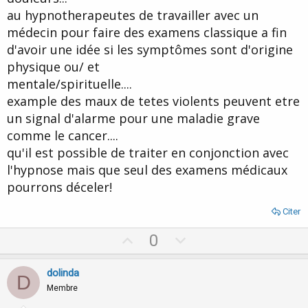
au hypnotherapeutes de travailler avec un
médecin pour faire des examens classique a fin
d'avoir une idée si les symptômes sont d'origine
physique ou/ et
mentale/spirituelle....
example des maux de tetes violents peuvent etre
un signal d'alarme pour une maladie grave
comme le cancer....
qu'il est possible de traiter en conjonction avec
l'hypnose mais que seul des examens médicaux
pourrons déceler!
Citer
U
D
0
p
o
v
w
dolinda
D
o
n
Membre
t
v