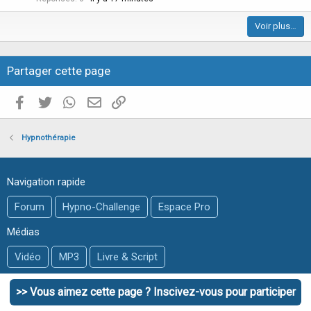
c
Voir plus…
l
e
Partager cette page
Facebook
Twitter
WhatsApp
E-mail valide
Copier le lien
Hypnothérapie
Navigation rapide
Forum
Hypno-Challenge
Espace Pro
Médias
Vidéo
MP3
Livre & Script
@Transe-Hypnose
>> Vous aimez cette page ? Inscivez-vous pour participer
2005-2020