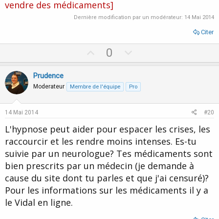
vendre des médicaments]
Dernière modification par un modérateur:
14 Mai 2014
Citer
U
D
0
p
o
v
w
Prudence
o
n
Moderateur
Membre de l'équipe
Pro
t
v
e
o
14 Mai 2014
#20
t
L'hypnose peut aider pour espacer les crises, les
e
raccourcir et les rendre moins intenses. Es-tu
suivie par un neurologue? Tes médicaments sont
bien prescrits par un médecin (je demande à
cause du site dont tu parles et que j'ai censuré)?
Pour les informations sur les médicaments il y a
le Vidal en ligne.