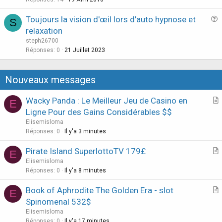
o
s
n
Toujours la vision d'œil lors d'auto hypnose et
S
t
u
relaxation
i
e
steph26700
o
s
Réponses
0
21 Juillet 2023
n
t
i
Nouveaux messages
o
n
Wacky Panda : Le Meilleur Jeu de Casino en
E
r
Ligne Pour des Gains Considérables $$
t
Elisemisloma
i
Réponses
0
Il y'a 3 minutes
c
Pirate Island SuperlottoTV 179£
l
E
r
Elisemisloma
e
t
Réponses
0
Il y'a 8 minutes
i
Book of Aphrodite The Golden Era - slot
E
c
r
Spinomenal 532$
l
t
Elisemisloma
e
i
Réponses
0
Il y'a 17 minutes