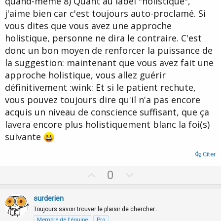
quand-même 8) Quant au label "holistique",
j'aime bien car c'est toujours auto-proclamé. Si
vous dites que vous avez une approche
holistique, personne ne dira le contraire. C'est
donc un bon moyen de renforcer la puissance de
la suggestion: maintenant que vous avez fait une
approche holistique, vous allez guérir
définitivement :wink: Et si le patient rechute,
vous pouvez toujours dire qu'il n'a pas encore
acquis un niveau de conscience suffisant, que ça
lavera encore plus holistiquement blanc la foi(s)
suivante
Citer
U
D
0
p
o
v
w
surderien
o
n
Toujours savoir trouver le plaisir de chercher…
Membre de l'équipe
Pro