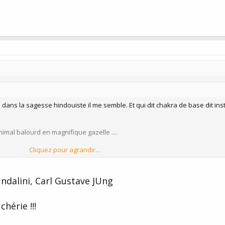
 dans la sagesse hindouiste il me semble. Et qui dit chakra de base dit inst
nimal balourd en magnifique gazelle ....
Cliquez pour agrandir...
 ?
Cliquez pour agrandir...
ndalini, Carl Gustave JUng
s votre truc la culture hindouiste et les divinités, vous savez si je mets des
 de les lire... :lol: ça évitera de dire n'importe quoi, décidément... vous en p
chérie !!!
 JUNG, excusez moi, mais je ne sais pas ce que vous connaissez de la psyc
de la force tellurique de l'éléphant, bon enfin j'en ai déjà parlé en cours d