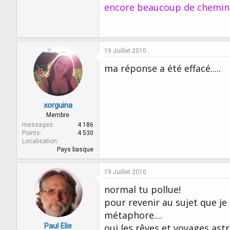
encore beaucoup de chemin à
19 Juillet 2010
ma réponse a été effacé.....
xorguina
Membre
messages
4 186
Points
4 530
Localisation
Pays basque
19 Juillet 2010
normal tu pollue!
pour revenir au sujet que je 
métaphore....
Paul Elie
oui les rêves et voyages astra