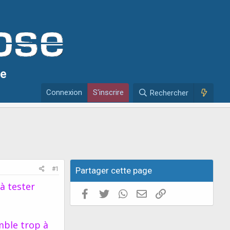
se
Connexion
S'inscrire
Rechercher
#1
Partager cette page
 à tester
Facebook
Twitter
WhatsApp
E-mail valide
Copier le lien
mble trop à