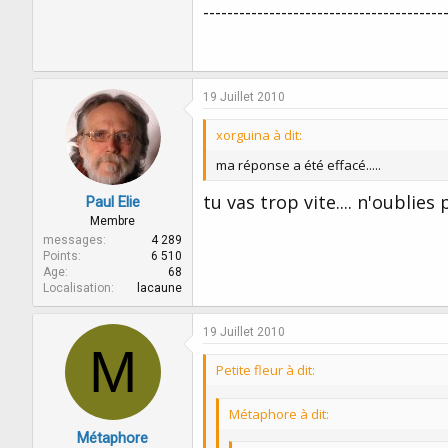
----------------------------------------
message. Vous avez encore beaucoup 
19 Juillet 2010
xorguina à dit:
ma réponse a été effacé.....
tu vas trop vite.... n'oublies
Paul Elie
Membre
messages
4 289
Points
6 510
Age
68
Localisation
lacaune
19 Juillet 2010
M
Petite fleur à dit:
Métaphore à dit:
Métaphore