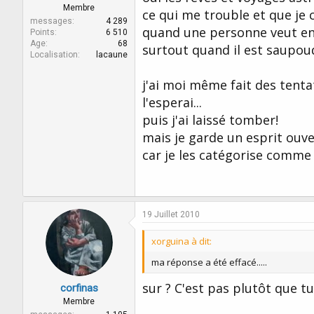
Membre
ce qui me trouble et que je 
messages
4 289
quand une personne veut en 
Points
6 510
Age
68
surtout quand il est saupoud
Localisation
lacaune
j'ai moi même fait des tent
l'esperai...
puis j'ai laissé tomber!
mais je garde un esprit ouver
car je les catégorise comme
19 Juillet 2010
xorguina à dit:
ma réponse a été effacé.....
sur ? C'est pas plutôt que t
corfinas
Membre