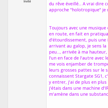
r
u
Invité
du rêve éveillé... A vrai dir
d
t
approche "holotropique" je r
e
l
a
d
Toujours avec une musique 
i
s
en route, en fait en pratiqua
c
d'étourdissement, puis une
u
s
arrivant au galop, je sens la
s
peu..., arrivée à ma hauteu
i
l'un en face de l'autre avec
o
n
me vois enjamber de trompe 
leurs grosses pattes sur le s
connaissent Stargate SG1, c'
y entrer, j'ai de plus en plu
j'étais dans une machine d'I
m'amène dans une substance