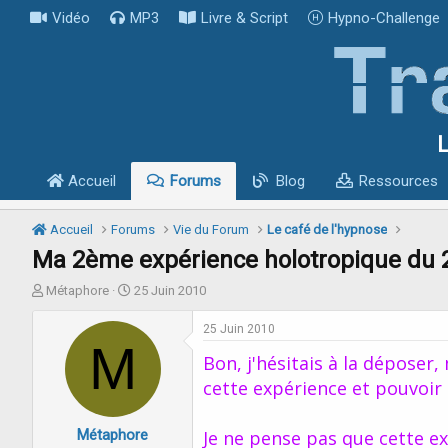
Vidéo
MP3
Livre & Script
Hypno-Challenge
L
Accueil
Forums
Blog
Ressources
Accueil
Forums
Vie du Forum
Le café de l'hypnose
Ma 2ème expérience holotropique du 
I
D
Métaphore
25 Juin 2010
n
a
i
t
25 Juin 2010
t
M
e
Bon, j'hésitais à la déposer
i
d
a
e
cette expérience et pouvoir
t
d
e
é
Métaphore
u
b
Je ne pense pas que cette ex