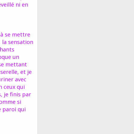
veillé ni en
 à se mettre
, la sensation
phants
foque un
se mettant
erelle, et je
uriner avec
in ceux qui
 je finis par
 comme si
 paroi qui