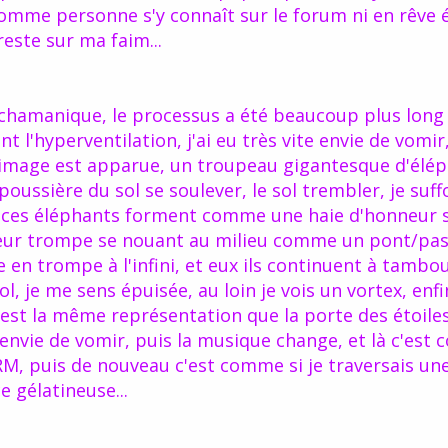
e comme personne s'y connaît sur le forum ni en rêve é
este sur ma faim...
chamanique, le processus a été beaucoup plus long
nt l'hyperventilation, j'ai eu très vite envie de vomir
 image est apparue, un troupeau gigantesque d'élé
 poussière du sol se soulever, le sol trembler, je suf
r, ces éléphants forment comme une haie d'honneur 
 leur trompe se nouant au milieu comme un pont/pass
en trompe à l'infini, et eux ils continuent à tambo
ol, je me sens épuisée, au loin je vois un vortex, enf
est la même représentation que la porte des étoiles,
s envie de vomir, puis la musique change, et là c'est
RM, puis de nouveau c'est comme si je traversais une
 gélatineuse...