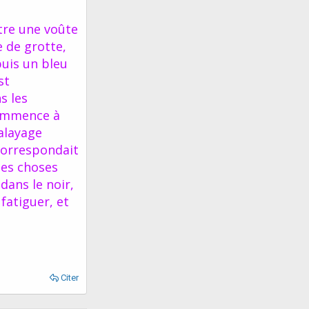
tre une voûte
e de grotte,
puis un bleu
st
s les
 commence à
balayage
correspondait
des choses
dans le noir,
fatiguer, et
Citer