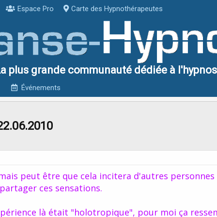
Espace Pro
Carte des Hypnothérapeutes
a plus grande communauté dédiée à l'hypno
Événements
22.06.2010
, mais peut être que cela incitera d'autres personnes
 partager ces sensations.
périence là était "holotropique", pour moi ça resse