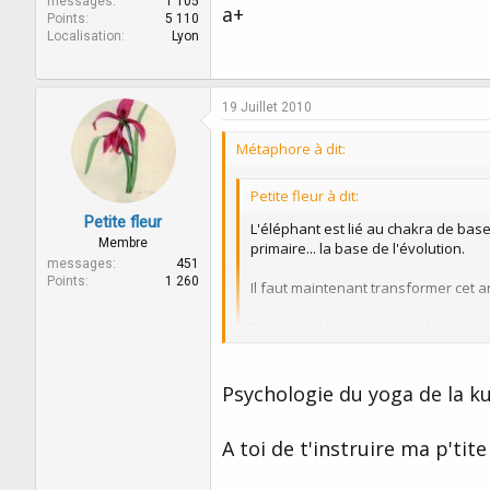
messages
1 105
a+
Points
5 110
Localisation
Lyon
19 Juillet 2010
Métaphore à dit:
Petite fleur à dit:
Petite fleur
L'éléphant est lié au chakra de base
Membre
primaire... la base de l'évolution.
messages
451
Points
1 260
Il faut maintenant transformer cet a
Encore quelques années de travail
Amusant le symbolisme n'est-ce pas
Psychologie du yoga de la ku
Et bien je vois que ce n'est pas non plu
vous avez le droit de vous instruire...et
A toi de t'instruire ma p'tite 
criez sur les toits votre passion pour
des profondeurs, car lui aussi il parle 