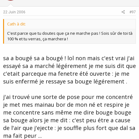
t
v
e
o
22 Juin 2006
#97
t
Cath à dit:
e
C'est parce que tu doutes que ça ne marche pas ! Sois sûr de toi tà
100 % et tu verras, ça marchera !
sa a bougé sa a bougé ! lol non mais c'est vrai j'ai
essayé sa a marché légérement je me suis dit que
c'etait parceque ma fenetre été ouverte : je me
suis enfermé je ressaye sa bouge légérement .
j'ai trouvé une sorte de pose pour me concentré
je met mes mainau bor de mon né et respire je
me concentre sans même me dire bouge bouge
sa bouge alors je me dit : c'est peu étre a cause
de l'air que j'ejecte : je souffle plus fort que dal sa
ma fait peur ...