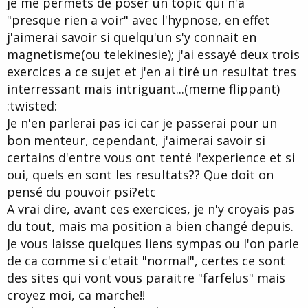
je me permets de poser un topic qui n'a
d
t
"presque rien a voir" avec l'hypnose, en effet
e
l
j'aimerai savoir si quelqu'un s'y connait en
a
magnetisme(ou telekinesie); j'ai essayé deux trois
d
i
exercices a ce sujet et j'en ai tiré un resultat tres
s
interressant mais intriguant...(meme flippant)
c
:twisted:
u
s
Je n'en parlerai pas ici car je passerai pour un
s
bon menteur, cependant, j'aimerai savoir si
i
certains d'entre vous ont tenté l'experience et si
o
n
oui, quels en sont les resultats?? Que doit on
pensé du pouvoir psi?etc
A vrai dire, avant ces exercices, je n'y croyais pas
du tout, mais ma position a bien changé depuis.
Je vous laisse quelques liens sympas ou l'on parle
de ca comme si c'etait "normal", certes ce sont
des sites qui vont vous paraitre "farfelus" mais
croyez moi, ca marche!!