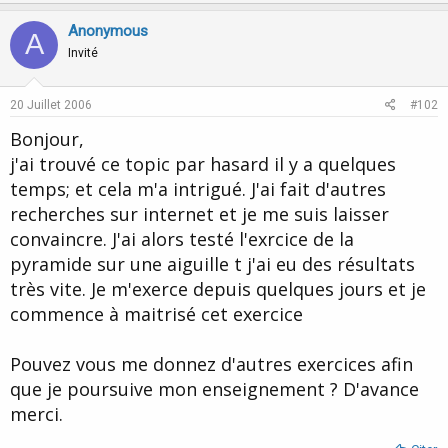
p
o
v
w
Anonymous
A
o
n
Invité
t
v
e
o
20 Juillet 2006
#102
t
Bonjour,
e
j'ai trouvé ce topic par hasard il y a quelques
temps; et cela m'a intrigué. J'ai fait d'autres
recherches sur internet et je me suis laisser
convaincre. J'ai alors testé l'exrcice de la
pyramide sur une aiguille t j'ai eu des résultats
très vite. Je m'exerce depuis quelques jours et je
commence à maitrisé cet exercice
Pouvez vous me donnez d'autres exercices afin
que je poursuive mon enseignement ? D'avance
merci.