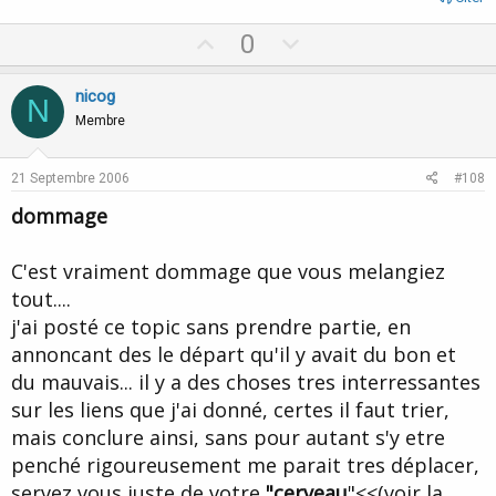
U
D
0
p
o
v
w
nicog
N
o
n
Membre
t
v
e
o
21 Septembre 2006
#108
t
dommage
e
C'est vraiment dommage que vous melangiez
tout....
j'ai posté ce topic sans prendre partie, en
annoncant des le départ qu'il y avait du bon et
du mauvais... il y a des choses tres interressantes
sur les liens que j'ai donné, certes il faut trier,
mais conclure ainsi, sans pour autant s'y etre
penché rigoureusement me parait tres déplacer,
servez vous juste de votre
"cerveau
"<<(voir la