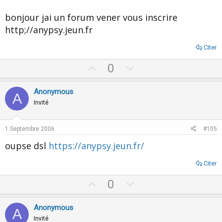
bonjour jai un forum vener vous inscrire
http;//anypsy.jeun.fr
Citer
U
D
0
p
o
v
w
Anonymous
A
o
n
Invité
t
v
e
o
1 Septembre 2006
#105
t
oupse dsl
https://anypsy.jeun.fr/
e
Citer
U
D
0
p
o
v
w
Anonymous
A
o
n
Invité