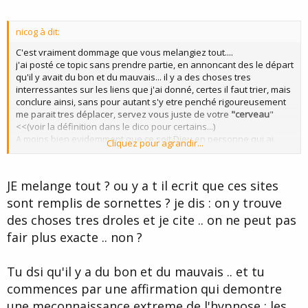
nicog à dit:
C'est vraiment dommage que vous melangiez tout....
j'ai posté ce topic sans prendre partie, en annoncant des le départ
qu'il y avait du bon et du mauvais... il y a des choses tres
interressantes sur les liens que j'ai donné, certes il faut trier, mais
conclure ainsi, sans pour autant s'y etre penché rigoureusement
me parait tres déplacer, servez vous juste de votre
"cerveau
"
<<(voir la définition dans le dico pour certains...)
A moins bien evidemment que ce soit Dieu en personne qui ai
Cliquez pour agrandir...
posté le dernier message... j'en doute fortement, à bon
entendeur...
ps: merci d'avoir parler de la lévitation de copperfield décrite par
JE melange tout ? ou y a t il ecrit que ces sites
un enfant de 13 ans sur ce topic....tres interressant, preuve de
sont remplis de sornettes ? je dis : on y trouve
longues recherches...
des choses tres droles et je cite .. on ne peut pas
fair plus exacte .. non ?
Tu dsi qu'il y a du bon et du mauvais .. et tu
commences par une affirmation qui demontre
une meconnaissance extreme de l'hypnose : les