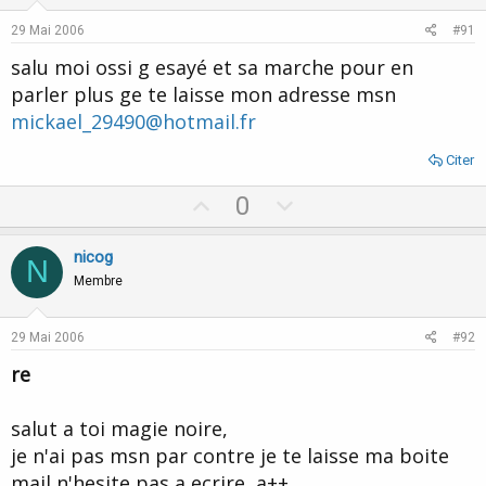
29 Mai 2006
#91
salu moi ossi g esayé et sa marche pour en
parler plus ge te laisse mon adresse msn
mickael_29490@hotmail.fr
Citer
U
D
0
p
o
v
w
nicog
N
o
n
Membre
t
v
e
o
29 Mai 2006
#92
t
re
e
salut a toi magie noire,
je n'ai pas msn par contre je te laisse ma boite
mail n'hesite pas a ecrire, a++