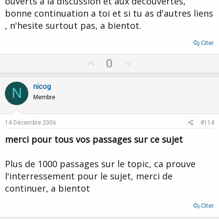
ouverts à la discussion et aux découvertes,
bonne continuation a toi et si tu as d'autres liens
, n'hesite surtout pas, a bientot.
Citer
U
D
0
p
o
v
w
nicog
N
o
n
Membre
t
v
e
o
14 Décembre 2006
#114
t
merci pour tous vos passages sur ce sujet
e
Plus de 1000 passages sur le topic, ca prouve
l'interressement pour le sujet, merci de
continuer, a bientot
Citer