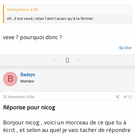
Anonymous à dit:
oh...il est vexé, relax l'ami t'avais qu'à la fermer.
vexe ? pourquoi donc ?
Citer
U
D
0
p
o
v
w
Badsys
B
o
n
Membre
t
v
e
o
25 Novembre 2006
#112
t
Réponse pour nicog
e
Bonjour nicog , voici un morceau de ce que tu à
écrit , et selon au quel je vais tacher de répondre