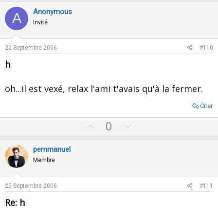
v
w
Anonymous
A
o
n
Invité
t
v
e
o
22 Septembre 2006
#110
t
h
e
oh...il est vexé, relax l'ami t'avais qu'à la fermer.
Citer
U
D
0
p
o
v
w
pemmanuel
o
n
Membre
t
v
e
o
25 Septembre 2006
#111
t
Re: h
e