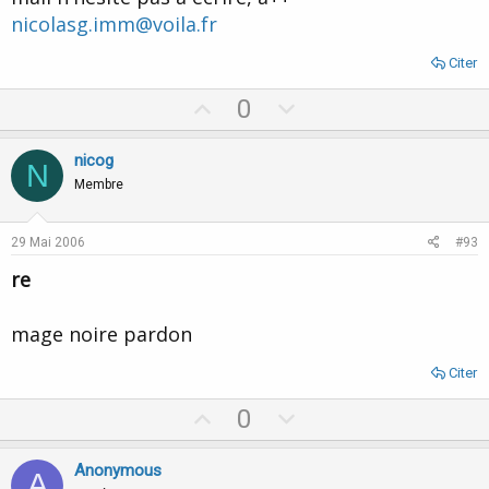
nicolasg.imm@voila.fr
Citer
U
D
0
p
o
v
w
nicog
N
o
n
Membre
t
v
e
o
29 Mai 2006
#93
t
re
e
mage noire pardon
Citer
U
D
0
p
o
v
w
Anonymous
A