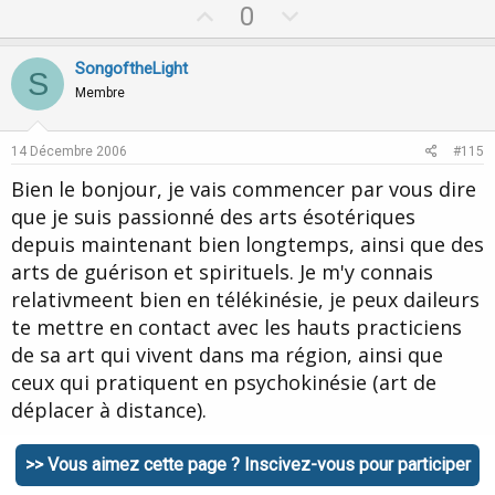
U
D
0
p
o
v
w
SongoftheLight
S
o
n
Membre
t
v
e
o
14 Décembre 2006
#115
t
Bien le bonjour, je vais commencer par vous dire
e
que je suis passionné des arts ésotériques
depuis maintenant bien longtemps, ainsi que des
arts de guérison et spirituels. Je m'y connais
relativmeent bien en télékinésie, je peux daileurs
te mettre en contact avec les hauts practiciens
de sa art qui vivent dans ma région, ainsi que
ceux qui pratiquent en psychokinésie (art de
déplacer à distance).
Voila, voila, je repars vite ^^
>> Vous aimez cette page ? Inscivez-vous pour participer