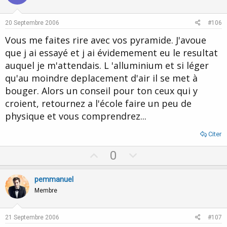
t
v
e
o
20 Septembre 2006
#106
t
Vous me faites rire avec vos pyramide. J'avoue
e
que j ai essayé et j ai évidemement eu le resultat
auquel je m'attendais. L 'alluminium et si léger
qu'au moindre deplacement d'air il se met à
bouger. Alors un conseil pour ton ceux qui y
croient, retournez a l'école faire un peu de
physique et vous comprendrez...
Citer
U
D
0
p
o
v
w
pemmanuel
o
n
Membre
t
v
e
o
21 Septembre 2006
#107