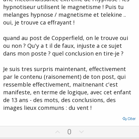
hypnotiseur utilisent le magnetisme ! Puis tu
melanges hypnose / magnetisme et telekine ..
oui, je trouve ca effrayant !
quand au post de Copperfield, on le trouve oui
ou non ? Qu'y a t il de faux, injuste a ce sujet
dans mon poste ? quel conclusion en tire-je ?
Je suis tres surpris maintenant, effectivement
par le contenu (raisonement) de ton post, qui
ressemble effectivement, maitnenant c'est
manifeste, en terme de logique, avec cet enfant
de 13 ans - des mots, des conclusions, des
images lieux communs : du vent !
Citer
U
D
0
p
o