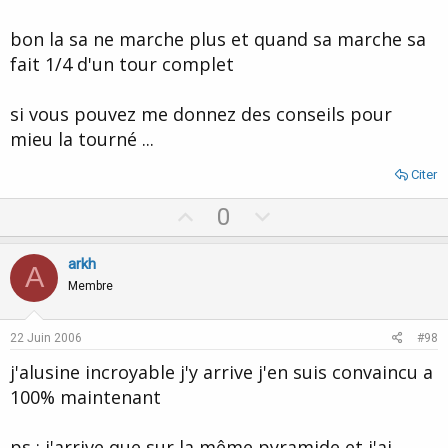
bon la sa ne marche plus et quand sa marche sa
fait 1/4 d'un tour complet
si vous pouvez me donnez des conseils pour
mieu la tourné ...
Citer
U
D
0
p
o
v
w
arkh
A
o
n
Membre
t
v
e
o
22 Juin 2006
#98
t
j'alusine incroyable j'y arrive j'en suis convaincu a
e
100% maintenant
ps : j'arrive que sur la même pyramide et j'ai