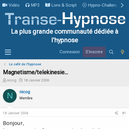
Vidéo
MP3
Livre & Script
Hypno-Challenge
La plus grande communauté dédiée à
l'hypnose
Connexion
S'inscrire
Le café de l'hypnose
Magnetisme/telekinesie...
I
D
nicog
18 Janvier 2006
n
a
i
t
nicog
N
t
e
Membre
i
d
a
e
t
d
18 Janvier 2006
#1
e
é
u
b
Bonjour,
r
u