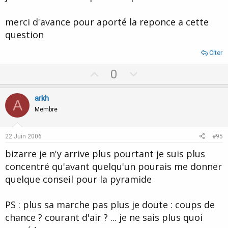
merci d'avance pour aporté la reponce a cette
question
Citer
U
D
0
p
o
v
w
arkh
A
o
n
Membre
t
v
e
o
22 Juin 2006
#95
t
bizarre je n'y arrive plus pourtant je suis plus
e
concentré qu'avant quelqu'un pourais me donner
quelque conseil pour la pyramide
PS : plus sa marche pas plus je doute : coups de
chance ? courant d'air ? ... je ne sais plus quoi