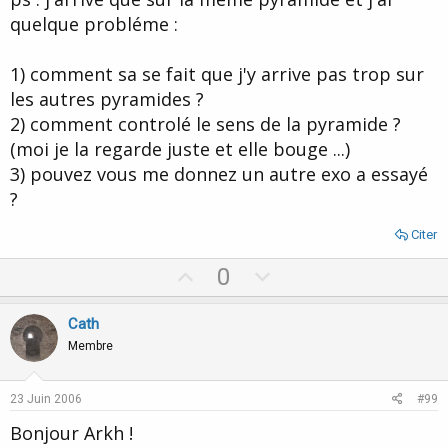
quelque probléme :
1) comment sa se fait que j'y arrive pas trop sur
les autres pyramides ?
2) comment controlé le sens de la pyramide ?
(moi je la regarde juste et elle bouge ...)
3) pouvez vous me donnez un autre exo a essayé
?
Citer
U
D
0
p
o
v
w
Cath
o
n
Membre
t
v
e
o
23 Juin 2006
#99
t
Bonjour Arkh !
e