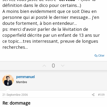
définition dans le dico pour certains...)
A moins bien evidemment que ce soit Dieu en
personne qui ai posté le dernier message... j'en
doute fortement, à bon entendeur...
ps: merci d'avoir parler de la lévitation de
copperfield décrite par un enfant de 13 ans sur
ce topic....tres interressant, preuve de longues
recherches...
Citer
U
D
0
p
o
v
w
pemmanuel
o
n
Membre
t
v
e
o
21 Septembre 2006
#109
t
Re: dommage
e