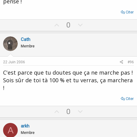
pensé !
Citer
U
D
0
p
o
v
w
Cath
o
n
Membre
t
v
e
o
22 Juin 2006
#96
t
C'est parce que tu doutes que ça ne marche pas !
e
Sois sûr de toi tà 100 % et tu verras, ça marchera
!
Citer
U
D
0
p
o
v
w
arkh
A
o
n
Membre