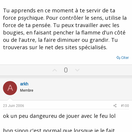
Tu apprends en ce moment à te servir de ta
force psychique. Pour contrôler le sens, utilise la
force de ta pensée. Tu peux travailler avec les
bougies, en faisant pencher la flamme d'un côté
ou de l'autre, la faire diminuer ou grandir. Tu
trouveras sur le net des sites spécialisés.
Citer
U
D
0
p
o
v
w
arkh
A
o
n
Membre
t
v
e
o
23 Juin 2006
#100
t
ok un peu dangeureu de jouer avec le feu lol
e
bon sinon c'est normal que lorsque je le fait