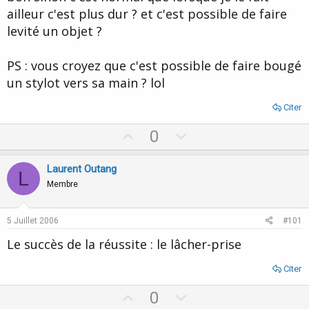
ailleur c'est plus dur ? et c'est possible de faire
levité un objet ?
PS : vous croyez que c'est possible de faire bougé
un stylot vers sa main ? lol
Citer
U
D
0
p
o
v
w
Laurent Outang
L
o
n
Membre
t
v
e
o
5 Juillet 2006
#101
t
Le succès de la réussite : le lâcher-prise
e
Citer
U
D
0