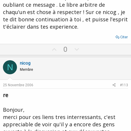
oubliant ce message . Le libre arbitre de
chaqu'un est chose à respecter ! Sur ce nicog , je
te dit bonne continuation à toi , et puisse l'esprit
t'éclairer dans tes experience.
Citer
U
D
0
p
o
v
w
nicog
N
o
n
Membre
t
v
e
o
25 Novembre 2006
#113
t
re
e
Bonjour,
merci pour ces liens tres interressants, c'est
appreciable de voir qu'il y a encore des gens