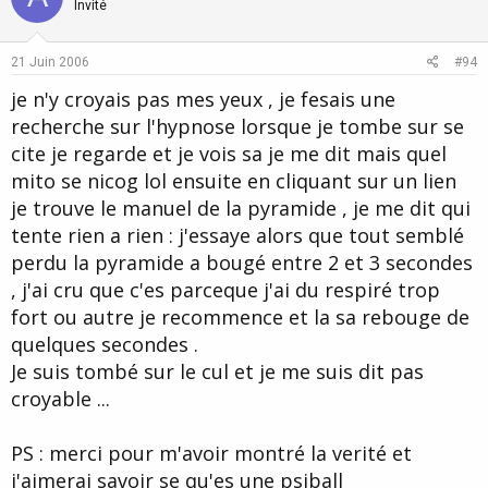
o
n
Invité
t
v
e
o
21 Juin 2006
#94
t
je n'y croyais pas mes yeux , je fesais une
e
recherche sur l'hypnose lorsque je tombe sur se
cite je regarde et je vois sa je me dit mais quel
mito se nicog lol ensuite en cliquant sur un lien
je trouve le manuel de la pyramide , je me dit qui
tente rien a rien : j'essaye alors que tout semblé
perdu la pyramide a bougé entre 2 et 3 secondes
, j'ai cru que c'es parceque j'ai du respiré trop
fort ou autre je recommence et la sa rebouge de
quelques secondes .
Je suis tombé sur le cul et je me suis dit pas
croyable ...
PS : merci pour m'avoir montré la verité et
j'aimerai savoir se qu'es une psiball