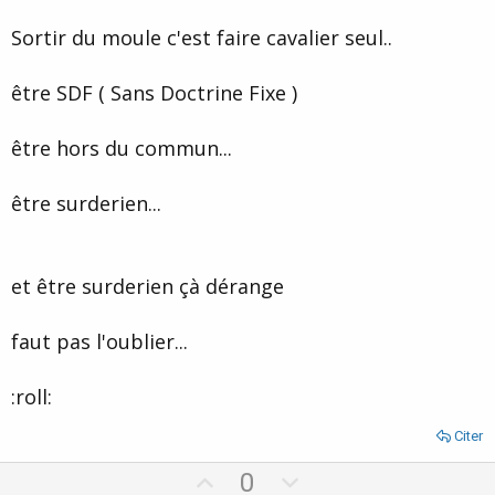
Sortir du moule c'est faire cavalier seul..
être SDF ( Sans Doctrine Fixe )
être hors du commun...
être surderien...
et être surderien çà dérange
faut pas l'oublier...
:roll:
Citer
U
D
0