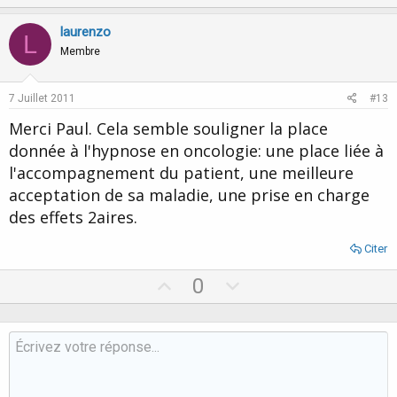
p
o
v
w
laurenzo
L
o
n
Membre
t
v
e
o
7 Juillet 2011
#13
t
Merci Paul. Cela semble souligner la place
e
donnée à l'hypnose en oncologie: une place liée à
l'accompagnement du patient, une meilleure
acceptation de sa maladie, une prise en charge
des effets 2aires.
Citer
U
D
0
p
o
v
w
o
n
t
v
e
o