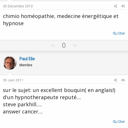
e
o
30 Décembre 2010
#5
t
chimio homéopathie, medecine énergétique et
e
hypnose
Citer
U
D
0
p
o
v
w
Paul Elie
o
n
Membre
t
v
e
o
30 Juin 2011
#6
t
sur le sujet: un excellent bouquin( en anglais!)
e
d'un hypnotherapeute reputé....
steve parkhill.....
answer cancer....
Citer