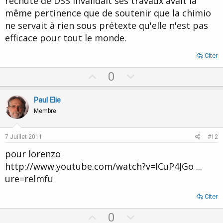
rechute de DSS invalidait ses travaux avait la
même pertinence que de soutenir que la chimio
ne servait à rien sous prétexte qu'elle n'est pas
efficace pour tout le monde.
Citer
U
D
0
p
o
v
w
Paul Elie
o
n
Membre
t
v
e
o
7 Juillet 2011
#12
t
pour lorenzo
e
http://www.youtube.com/watch?v=ICuP4JGo ...
ure=relmfu
Citer
U
D
0