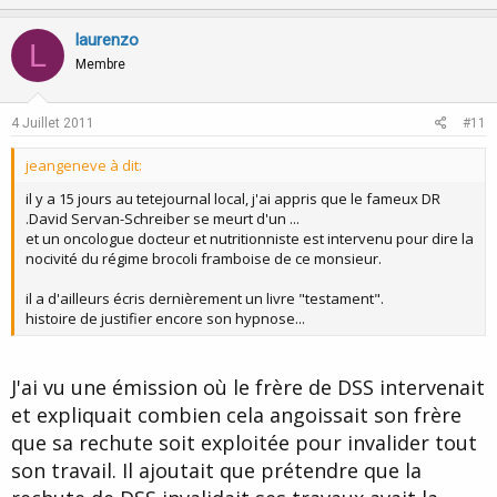
p
o
v
w
laurenzo
L
o
n
Membre
t
v
e
o
4 Juillet 2011
#11
t
jeangeneve à dit:
e
il y a 15 jours au tetejournal local, j'ai appris que le fameux DR
.David Servan-Schreiber se meurt d'un ...
et un oncologue docteur et nutritionniste est intervenu pour dire la
nocivité du régime brocoli framboise de ce monsieur.
il a d'ailleurs écris dernièrement un livre "testament".
histoire de justifier encore son hypnose...
J'ai vu une émission où le frère de DSS intervenait
et expliquait combien cela angoissait son frère
que sa rechute soit exploitée pour invalider tout
son travail. Il ajoutait que prétendre que la