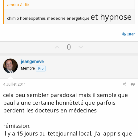
amrita à dit:
e
et hypnose
chimio homéopathie, medecine énergétique
Citer
U
D
0
p
o
v
w
jeangeneve
o
n
Membre
Pro
t
v
e
o
4 Juillet 2011
#9
t
cela peu sembler paradoxal mais il semble que
e
paul a une certaine honnêteté que parfois
perdent les docteurs en médecines
rémission.
il y a 15 jours au tetejournal local, j'ai appris que