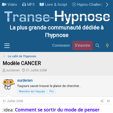
Vidéo
MP3
Livre & Script
Hypno-Challenge
La plus grande communauté dédiée à
l'hypnose
Connexion
S'inscrire
Le café de l'hypnose
Modèle CANCER
I
D
surderien
31 Juillet 2008
n
a
i
t
surderien
t
e
Toujours savoir trouver le plaisir de chercher…
i
d
Membre de l'équipe
Pro
a
e
t
d
31 Juillet 2008
#1
e
é
u
b
:idea:
Comment se sortir du mode de penser
r
u