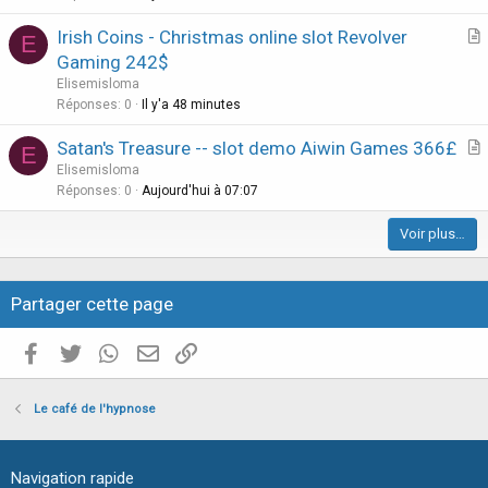
c
Irish Coins - Christmas online slot Revolver
l
E
r
Gaming 242$
e
t
Elisemisloma
i
Réponses
0
Il y'a 48 minutes
c
Satan's Treasure -- slot demo Aiwin Games 366£
l
E
r
Elisemisloma
e
t
Réponses
0
Aujourd'hui à 07:07
i
Voir plus…
c
l
e
Partager cette page
Facebook
Twitter
WhatsApp
E-mail valide
Copier le lien
Le café de l'hypnose
Navigation rapide