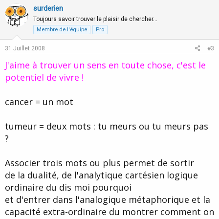
v
w
surderien
o
n
Toujours savoir trouver le plaisir de chercher…
t
v
Membre de l'équipe
Pro
e
o
31 Juillet 2008
#3
t
J'aime à trouver un sens en toute chose, c'est le
e
potentiel de vivre !
cancer = un mot
tumeur = deux mots : tu meurs ou tu meurs pas
?
Associer trois mots ou plus permet de sortir
de la dualité, de l'analytique cartésien logique
ordinaire du dis moi pourquoi
et d'entrer dans l'analogique métaphorique et la
capacité extra-ordinaire du montrer comment on