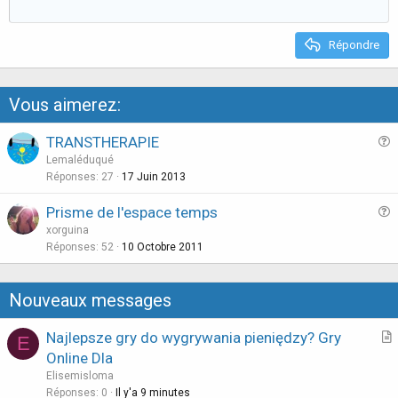
t
e
Répondre
Vous aimerez:
TRANSTHERAPIE
u
Lemaléduqué
e
Réponses
27
17 Juin 2013
s
Prisme de l'espace temps
t
u
xorguina
i
e
Réponses
52
10 Octobre 2011
o
s
n
t
Nouveaux messages
i
o
Najlepsze gry do wygrywania pieniędzy? Gry
E
n
r
Online Dla
t
Elisemisloma
i
Réponses
0
Il y'a 9 minutes