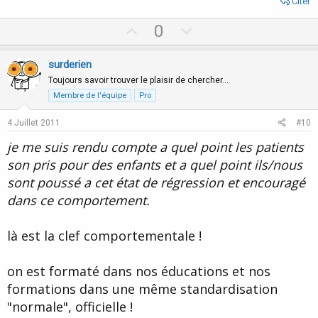
Citer
U
D
0
p
o
v
w
surderien
o
n
Toujours savoir trouver le plaisir de chercher…
t
v
Membre de l'équipe
Pro
e
o
4 Juillet 2011
#10
t
je me suis rendu compte a quel point les patients
e
son pris pour des enfants et a quel point ils/nous
sont poussé a cet état de régression et encouragé
dans ce comportement.
là est la clef comportementale !
on est formaté dans nos éducations et nos
formations dans une même standardisation
"normale", officielle !