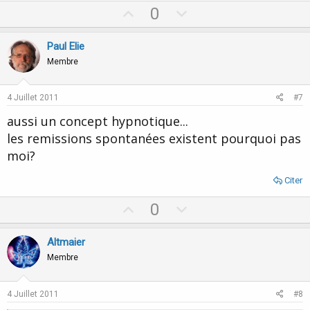
U
D
0
p
o
v
w
Paul Elie
o
n
Membre
t
v
e
o
4 Juillet 2011
#7
t
aussi un concept hypnotique...
e
les remissions spontanées existent pourquoi pas
moi?
Citer
U
D
0
p
o
v
w
Altmaier
o
n
Membre
t
v
e
o
4 Juillet 2011
#8
t