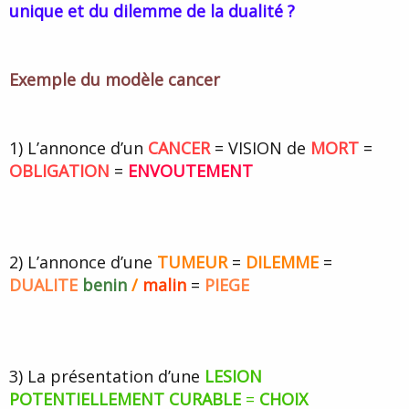
unique et du dilemme de la dualité ?
d
t
e
l
a
d
Exemple du modèle cancer
i
s
c
u
1) L’annonce d’un
CANCER
= VISION de
MORT
=
s
OBLIGATION
=
ENVOUTEMENT
s
i
o
n
2) L’annonce d’une
TUMEUR
=
DILEMME
=
DUALITE
benin
/
malin
=
PIEGE
3) La présentation d’une
LESION
POTENTIELLEMENT CURABLE
=
CHOIX