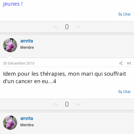
jeunes !
Citer
U
D
0
p
o
v
w
amrita
o
n
Membre
t
v
e
o
30 Décembre 2010
#4
t
Idem pour les thérapies, mon mari qui souffrait
e
d'un cancer en eu....4
Citer
U
D
0
p
o
v
w
amrita
o
n
Membre
t
v