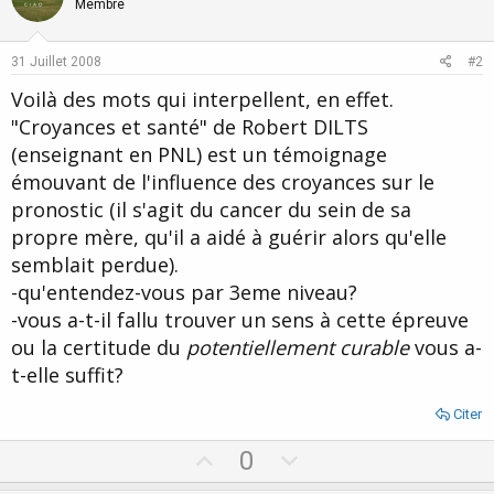
Membre
31 Juillet 2008
#2
Voilà des mots qui interpellent, en effet.
"Croyances et santé" de Robert DILTS
(enseignant en PNL) est un témoignage
émouvant de l'influence des croyances sur le
pronostic (il s'agit du cancer du sein de sa
propre mère, qu'il a aidé à guérir alors qu'elle
semblait perdue).
-qu'entendez-vous par 3eme niveau?
-vous a-t-il fallu trouver un sens à cette épreuve
ou la certitude du
potentiellement curable
vous a-
t-elle suffit?
Citer
U
D
0
p
o