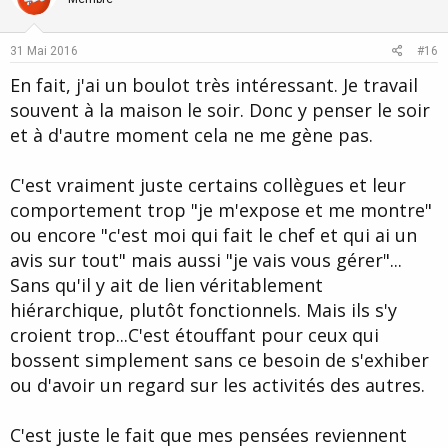
o
n
s
t
v
:
e
o
31 Mai 2016
#16
t
En fait, j'ai un boulot très intéressant. Je travail
e
souvent à la maison le soir. Donc y penser le soir
et à d'autre moment cela ne me gène pas.
C'est vraiment juste certains collègues et leur
comportement trop "je m'expose et me montre"
ou encore "c'est moi qui fait le chef et qui ai un
avis sur tout" mais aussi "je vais vous gérer"...
Sans qu'il y ait de lien véritablement
hiérarchique, plutôt fonctionnels. Mais ils s'y
croient trop...C'est étouffant pour ceux qui
bossent simplement sans ce besoin de s'exhiber
ou d'avoir un regard sur les activités des autres.
C'est juste le fait que mes pensées reviennent