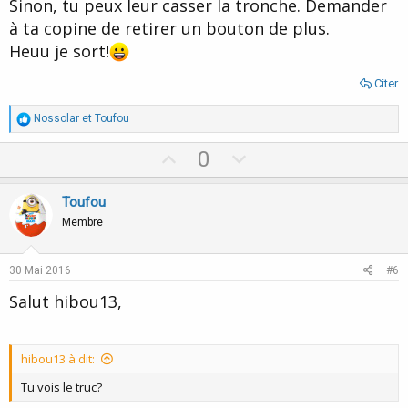
Sinon, tu peux leur casser la tronche. Demander
e
à ta copine de retirer un bouton de plus.
Heuu je sort!
Citer
R
Nossolar
et
Toufou
é
a
U
D
0
c
p
o
t
i
v
w
Toufou
o
o
n
n
Membre
s
t
v
:
e
o
30 Mai 2016
#6
t
Salut hibou13,
e
hibou13 à dit:
Tu vois le truc?