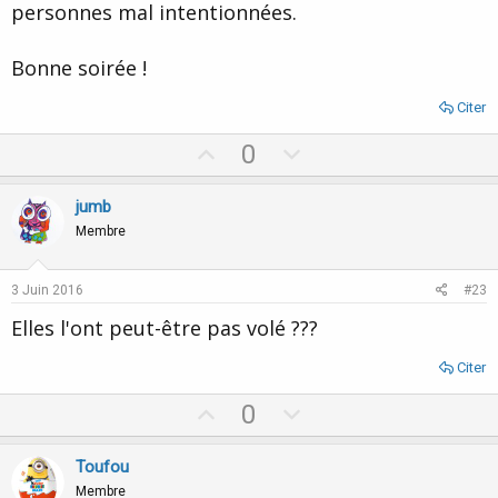
personnes mal intentionnées.
Bonne soirée !
Citer
U
D
0
p
o
v
w
jumb
o
n
Membre
t
v
e
o
3 Juin 2016
#23
t
Elles l'ont peut-être pas volé ???
e
Citer
U
D
0
p
o
v
w
Toufou
o
n
Membre