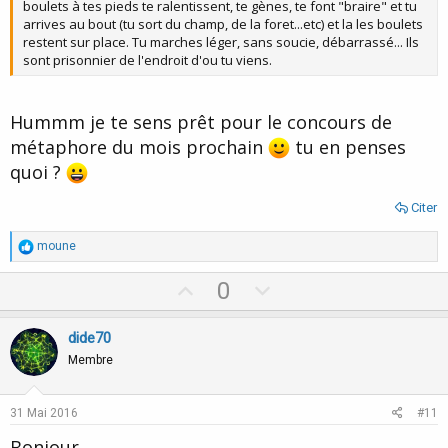
boulets à tes pieds te ralentissent, te gènes, te font "braire" et tu
arrives au bout (tu sort du champ, de la foret...etc) et la les boulets
restent sur place. Tu marches léger, sans soucie, débarrassé... Ils
sont prisonnier de l'endroit d'ou tu viens.
Hummm je te sens prêt pour le concours de
métaphore du mois prochain
tu en penses
quoi ?
Citer
R
moune
é
a
U
D
0
c
p
o
t
i
v
w
dide70
o
o
n
n
Membre
s
t
v
:
e
o
31 Mai 2016
#11
t
Bonjour,