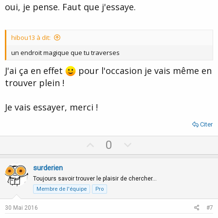
oui, je pense. Faut que j'essaye.
hibou13 à dit:
un endroit magique que tu traverses
J'ai ça en effet
pour l'occasion je vais même en
trouver plein !
Je vais essayer, merci !
Citer
U
D
0
p
o
v
w
surderien
o
n
Toujours savoir trouver le plaisir de chercher…
t
v
Membre de l'équipe
Pro
e
o
30 Mai 2016
#7
t