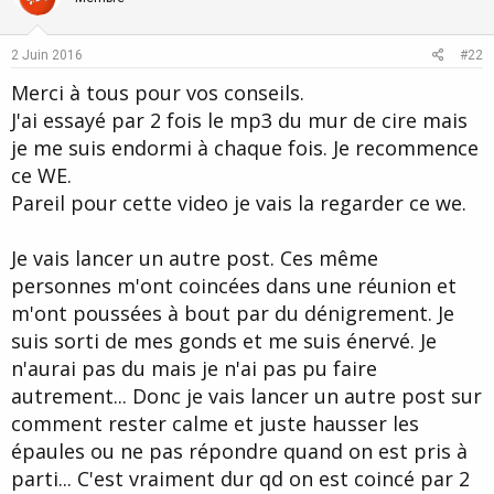
t
v
e
o
2 Juin 2016
#22
t
Merci à tous pour vos conseils.
e
J'ai essayé par 2 fois le mp3 du mur de cire mais
je me suis endormi à chaque fois. Je recommence
ce WE.
Pareil pour cette video je vais la regarder ce we.
Je vais lancer un autre post. Ces même
personnes m'ont coincées dans une réunion et
m'ont poussées à bout par du dénigrement. Je
suis sorti de mes gonds et me suis énervé. Je
n'aurai pas du mais je n'ai pas pu faire
autrement... Donc je vais lancer un autre post sur
comment rester calme et juste hausser les
épaules ou ne pas répondre quand on est pris à
parti... C'est vraiment dur qd on est coincé par 2