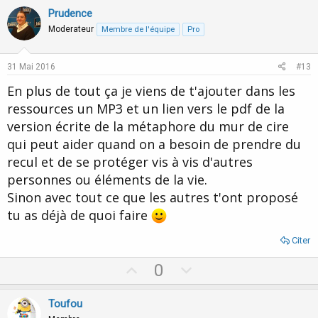
i
v
w
Prudence
o
o
n
n
Moderateur
Membre de l'équipe
Pro
s
t
v
:
e
o
31 Mai 2016
#13
t
En plus de tout ça je viens de t'ajouter dans les
e
ressources un MP3 et un lien vers le pdf de la
version écrite de la métaphore du mur de cire
qui peut aider quand on a besoin de prendre du
recul et de se protéger vis à vis d'autres
personnes ou éléments de la vie.
Sinon avec tout ce que les autres t'ont proposé
tu as déjà de quoi faire
Citer
U
D
0
p
o
v
w
Toufou