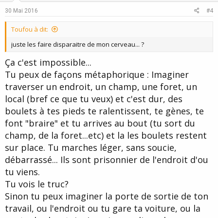
e
o
30 Mai 2016
#4
t
Toufou à dit:
e
juste les faire disparaitre de mon cerveau... ?
Ça c'est impossible...
Tu peux de façons métaphorique : Imaginer
traverser un endroit, un champ, une foret, un
local (bref ce que tu veux) et c'est dur, des
boulets à tes pieds te ralentissent, te gènes, te
font "braire" et tu arrives au bout (tu sort du
champ, de la foret...etc) et la les boulets restent
sur place. Tu marches léger, sans soucie,
débarrassé... Ils sont prisonnier de l'endroit d'ou
tu viens.
Tu vois le truc?
Sinon tu peux imaginer la porte de sortie de ton
travail, ou l'endroit ou tu gare ta voiture, ou la