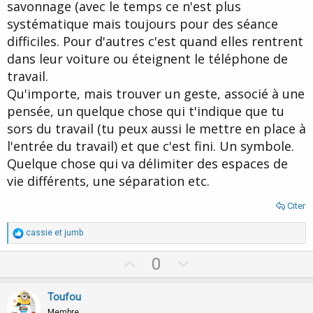
savonnage (avec le temps ce n'est plus
systématique mais toujours pour des séance
difficiles. Pour d'autres c'est quand elles rentrent
dans leur voiture ou éteignent le téléphone de
travail.
Qu'importe, mais trouver un geste, associé à une
pensée, un quelque chose qui t'indique que tu
sors du travail (tu peux aussi le mettre en place à
l'entrée du travail) et que c'est fini. Un symbole.
Quelque chose qui va délimiter des espaces de
vie différents, une séparation etc.
Citer
R
cassie
et
jumb
é
a
U
D
0
c
p
o
t
i
v
w
Toufou
o
n
Membre