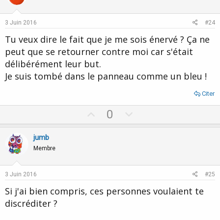
t
v
e
o
3 Juin 2016
#24
t
Tu veux dire le fait que je me sois énervé ? Ça ne
e
peut que se retourner contre moi car s'était
délibérément leur but.
Je suis tombé dans le panneau comme un bleu !
Citer
U
D
0
p
o
v
w
jumb
o
n
Membre
t
v
e
o
3 Juin 2016
#25
t
Si j'ai bien compris, ces personnes voulaient te
e
discréditer ?