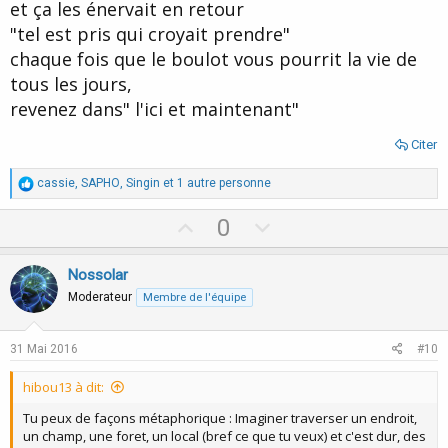
et ça les énervait en retour
"tel est pris qui croyait prendre"
chaque fois que le boulot vous pourrit la vie de
tous les jours,
revenez dans" l'ici et maintenant"
Citer
R
cassie
,
SAPHO
,
Singin
et 1 autre personne
é
a
U
D
0
c
p
o
t
i
v
w
Nossolar
o
o
n
n
Moderateur
Membre de l'équipe
s
t
v
:
e
o
31 Mai 2016
#10
t
hibou13 à dit:
e
Tu peux de façons métaphorique : Imaginer traverser un endroit,
un champ, une foret, un local (bref ce que tu veux) et c'est dur, des