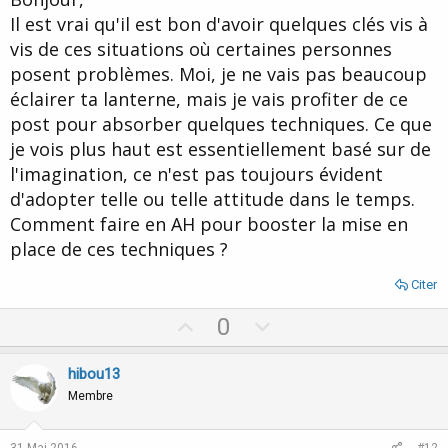
e
Il est vrai qu'il est bon d'avoir quelques clés vis à
vis de ces situations où certaines personnes
posent problèmes. Moi, je ne vais pas beaucoup
éclairer ta lanterne, mais je vais profiter de ce
post pour absorber quelques techniques. Ce que
je vois plus haut est essentiellement basé sur de
l'imagination, ce n'est pas toujours évident
d'adopter telle ou telle attitude dans le temps.
Comment faire en AH pour booster la mise en
place de ces techniques ?
Citer
U
D
0
p
o
v
w
hibou13
o
n
Membre
t
v
e
o