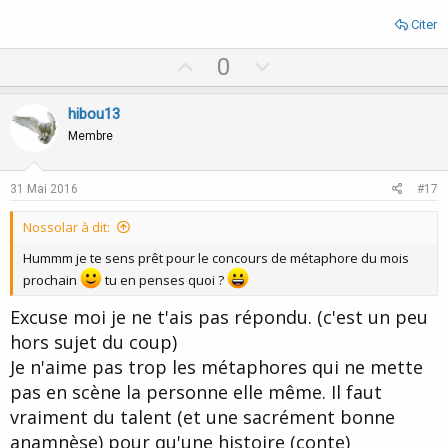
Citer
U
D
0
p
o
v
w
hibou13
o
n
Membre
t
v
e
o
31 Mai 2016
#17
t
Nossolar à dit:
e
Hummm je te sens prêt pour le concours de métaphore du mois
prochain
tu en penses quoi ?
Excuse moi je ne t'ais pas répondu. (c'est un peu
hors sujet du coup)
Je n'aime pas trop les métaphores qui ne mette
pas en scène la personne elle même. Il faut
vraiment du talent (et une sacrément bonne
anamnèse) pour qu'une histoire (conte)