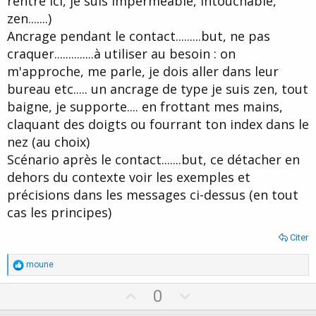
rentre ici, je suis imperméable, intouchable,
zen.......)
Ancrage pendant le contact.........but, ne pas
craquer..............à utiliser au besoin : on
m'approche, me parle, je dois aller dans leur
bureau etc..... un ancrage de type je suis zen, tout
baigne, je supporte.... en frottant mes mains,
claquant des doigts ou fourrant ton index dans le
nez (au choix)
Scénario après le contact.......but, ce détacher en
dehors du contexte voir les exemples et
précisions dans les messages ci-dessus (en tout
cas les principes)
Citer
R
moune
é
a
U
D
0
c
p
o
t