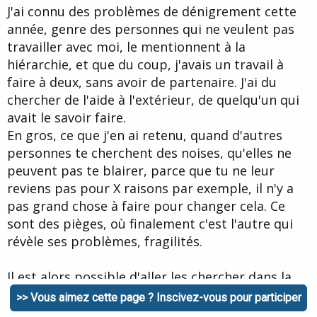
J'ai connu des problèmes de dénigrement cette
année, genre des personnes qui ne veulent pas
travailler avec moi, le mentionnent à la
hiérarchie, et que du coup, j'avais un travail à
faire à deux, sans avoir de partenaire. J'ai du
chercher de l'aide à l'extérieur, de quelqu'un qui
avait le savoir faire.
En gros, ce que j'en ai retenu, quand d'autres
personnes te cherchent des noises, qu'elles ne
peuvent pas te blairer, parce que tu ne leur
reviens pas pour X raisons par exemple, il n'y a
pas grand chose à faire pour changer cela. Ce
sont des pièges, où finalement c'est l'autre qui
révèle ses problèmes, fragilités.
Il est alors possible d'aller les chercher dans la
provoc, en les invitant à te dénigrer par exemple.
>> Vous aimez cette page ? Inscivez-vous pour participer
Du style, allez lachez- vous, faites vous plaisir...