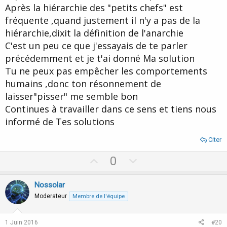
Après la hiérarchie des "petits chefs" est
fréquente ,quand justement il n'y a pas de la
hiérarchie,dixit la définition de l'anarchie
C'est un peu ce que j'essayais de te parler
précédemment et je t'ai donné Ma solution
Tu ne peux pas empêcher les comportements
humains ,donc ton résonnement de
laisser"pisser" me semble bon
Continues à travailler dans ce sens et tiens nous
informé de Tes solutions
Citer
U
D
0
p
o
v
w
Nossolar
o
n
Moderateur
Membre de l'équipe
t
v
e
o
1 Juin 2016
#20