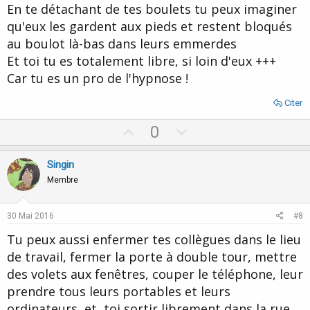
En te détachant de tes boulets tu peux imaginer
e
qu'eux les gardent aux pieds et restent bloqués
au boulot là-bas dans leurs emmerdes
Et toi tu es totalement libre, si loin d'eux +++
Car tu es un pro de l'hypnose !
Citer
U
D
0
p
o
v
w
Singin
o
n
Membre
t
v
e
o
30 Mai 2016
#8
t
Tu peux aussi enfermer tes collègues dans le lieu
e
de travail, fermer la porte à double tour, mettre
des volets aux fenêtres, couper le téléphone, leur
prendre tous leurs portables et leurs
ordinateurs, et, toi sortir librement dans la rue