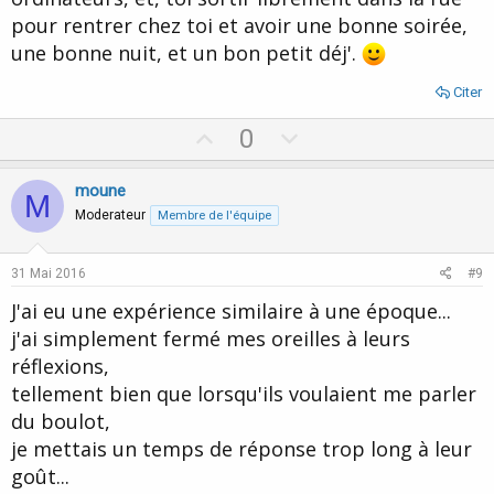
pour rentrer chez toi et avoir une bonne soirée,
une bonne nuit, et un bon petit déj'.
Citer
U
D
0
p
o
v
w
moune
M
o
n
Moderateur
Membre de l'équipe
t
v
e
o
31 Mai 2016
#9
t
J'ai eu une expérience similaire à une époque...
e
j'ai simplement fermé mes oreilles à leurs
réflexions,
tellement bien que lorsqu'ils voulaient me parler
du boulot,
je mettais un temps de réponse trop long à leur
goût...