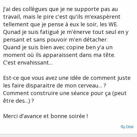
d
t
J'ai des collègues que je ne supporte pas au
e
l
travail, mais le pire c'est qu'ils m'exaspèrent
a
tellement que je pense à eux le soir, les WE.
d
i
Qunad je suis fatigué je m'énerve tout seul en y
s
pensant et sans pouvoir m'en détacher.
c
Quand je suis bien avec copine ben y'a un
u
s
moment où ils apparaissent dans ma tête.
s
C'est envahissant...
i
o
n
Est-ce que vous avez une idée de comment juste
les faire disparaitre de mon cerveau... ?
Comment construire une séance pour ça (peut
être des...) ?
Merci d'avance et bonne soirée !
Citer