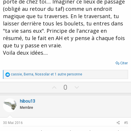
porte de chez toi.... Imaginer ce lieux de passage
(obligé au retour du taf) comme un endroit
magique que tu traverses. En le traversant, tu
laisser derrière tous les boulets, tu entres dans
"ta vie sans eux". Principe de l'ancrage en
résumé, tu le fait en AH et y pense à chaque fois
que tu y passe en vraie.
Voila deux idées....
Citer
R
cassie
,
Berna
,
Nossolar
et 1 autre personne
é
a
U
D
0
c
p
o
t
i
v
w
hibou13
o
o
n
n
Membre
s
t
v
:
e
o
30 Mai 2016
#5
t