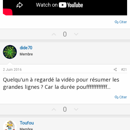
Citer
U
D
0
p
o
v
w
dide70
o
n
Membre
t
v
e
o
2 Juin 2016
#21
t
Quelqu'un à regardé la vidéo pour résumer les
e
grandes lignes ? Car la durée pouffffffffffff...
Citer
U
D
0
p
o
v
w
Toufou
o
n
Membre