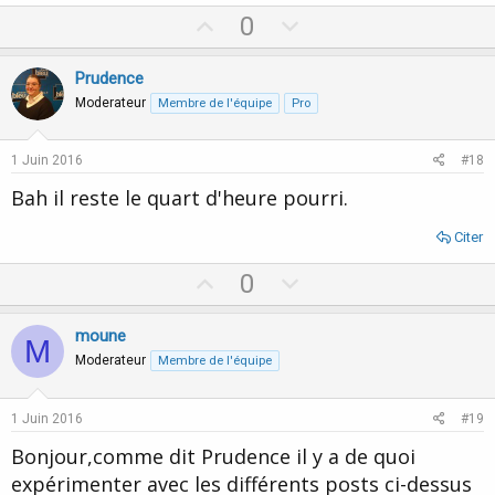
U
D
0
p
o
v
w
Prudence
o
n
Moderateur
Membre de l'équipe
Pro
t
v
e
o
1 Juin 2016
#18
t
Bah il reste le quart d'heure pourri.
e
Citer
U
D
0
p
o
v
w
moune
M
o
n
Moderateur
Membre de l'équipe
t
v
e
o
1 Juin 2016
#19
t
Bonjour,comme dit Prudence il y a de quoi
e
expérimenter avec les différents posts ci-dessus