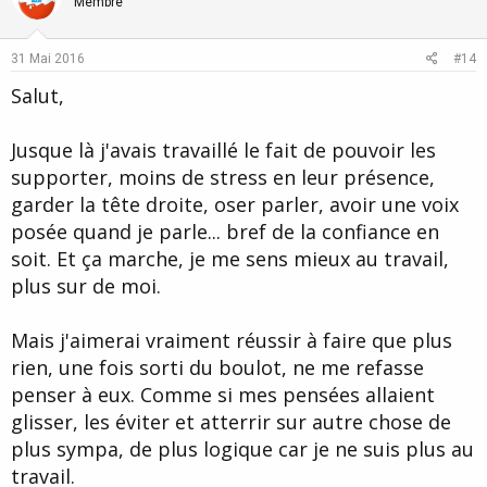
o
n
Membre
t
v
e
o
31 Mai 2016
#14
t
Salut,
e
Jusque là j'avais travaillé le fait de pouvoir les
supporter, moins de stress en leur présence,
garder la tête droite, oser parler, avoir une voix
posée quand je parle... bref de la confiance en
soit. Et ça marche, je me sens mieux au travail,
plus sur de moi.
Mais j'aimerai vraiment réussir à faire que plus
rien, une fois sorti du boulot, ne me refasse
penser à eux. Comme si mes pensées allaient
glisser, les éviter et atterrir sur autre chose de
plus sympa, de plus logique car je ne suis plus au
travail.