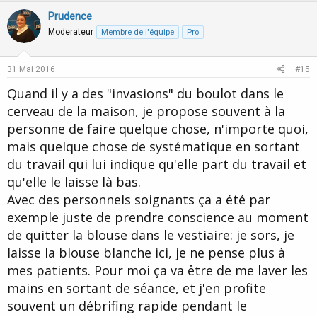
v
w
Prudence
o
n
Moderateur
Membre de l'équipe
Pro
t
v
e
o
31 Mai 2016
#15
t
Quand il y a des "invasions" du boulot dans le
e
cerveau de la maison, je propose souvent à la
personne de faire quelque chose, n'importe quoi,
mais quelque chose de systématique en sortant
du travail qui lui indique qu'elle part du travail et
qu'elle le laisse là bas.
Avec des personnels soignants ça a été par
exemple juste de prendre conscience au moment
de quitter la blouse dans le vestiaire: je sors, je
laisse la blouse blanche ici, je ne pense plus à
mes patients. Pour moi ça va être de me laver les
mains en sortant de séance, et j'en profite
souvent un débrifing rapide pendant le