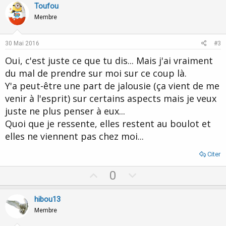
v
w
Toufou
o
n
Membre
t
v
e
o
30 Mai 2016
#3
t
Oui, c'est juste ce que tu dis... Mais j'ai vraiment
e
du mal de prendre sur moi sur ce coup là.
Y'a peut-être une part de jalousie (ça vient de me
venir à l'esprit) sur certains aspects mais je veux
juste ne plus penser à eux...
Quoi que je ressente, elles restent au boulot et
elles ne viennent pas chez moi...
Citer
U
D
0
p
o
v
w
hibou13
o
n
Membre
t
v