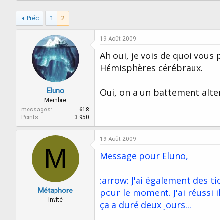
Préc
1
2
19 Août 2009
Ah oui, je vois de quoi vous 
Hémisphères cérébraux.
Eluno
Oui, on a un battement alter
Membre
messages
618
Points
3 950
19 Août 2009
M
Message pour Eluno,
:arrow: J'ai également des ti
Métaphore
pour le moment. J'ai réussi 
Invité
ça a duré deux jours...