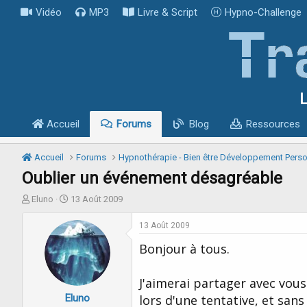
Vidéo
MP3
Livre & Script
Hypno-Challenge
L
Accueil
Forums
Blog
Ressources
Accueil
Forums
Hypnothérapie - Bien être Développement Pers
Oublier un événement désagréable
I
D
Eluno
13 Août 2009
n
a
i
t
13 Août 2009
t
e
Bonjour à tous.
i
d
a
e
t
d
J'aimerai partager avec vous
e
é
Eluno
u
b
lors d'une tentative, et san