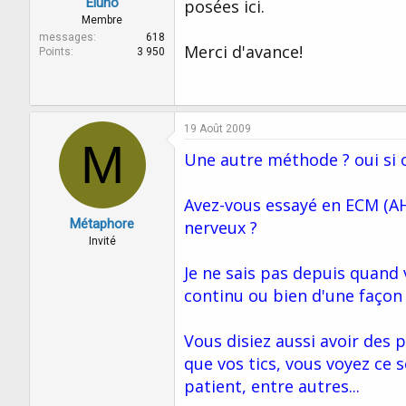
Eluno
posées ici.
Membre
messages
618
Merci d'avance!
Points
3 950
19 Août 2009
M
Une autre méthode ? oui si on
Avez-vous essayé en ECM (AH
Métaphore
nerveux ?
Invité
Je ne sais pas depuis quand 
continu ou bien d'une façon 
Vous disiez aussi avoir des
que vos tics, vous voyez ce 
patient, entre autres...