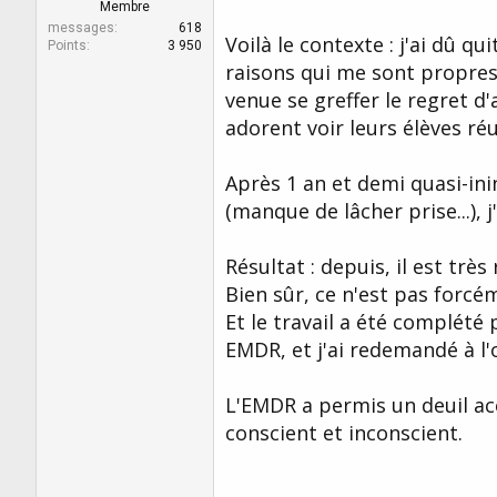
r
u
Membre
d
t
messages
618
Voilà le contexte : j'ai dû 
e
Points
3 950
l
raisons qui me sont propres.
a
venue se greffer le regret d'
d
adorent voir leurs élèves réuss
i
s
c
Après 1 an et demi quasi-in
u
s
(manque de lâcher prise...), 
s
i
Résultat : depuis, il est très
o
n
Bien sûr, ce n'est pas for
Et le travail a été complété 
EMDR, et j'ai redemandé à l'
L'EMDR a permis un deuil accé
conscient et inconscient.