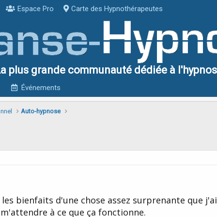
Espace Pro
Carte des Hypnothérapeutes
a plus grande communauté dédiée à l'hypno
Événements
onnel
Auto-hypnose
 les bienfaits d'une chose assez surprenante que j'a
s m'attendre à ce que ça fonctionne.