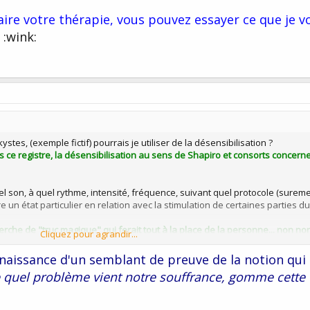
ire votre thérapie, vous pouvez essayer ce que je v
:wink:
es, (exemple fictif) pourrais je utiliser de la désensibilisation ?
s ce registre, la désensibilisation au sens de Shapiro et consorts concern
el son, à quel rythme, intensité, fréquence, suivant quel protocole (surem
 un état particulier en relation avec la stimulation de certaines parties du
erche de "truc magique" qui ferait tout à la place de la personne... non no
Cliquez pour agrandir...
rces du P
nnaissance d'un semblant de preuve de la notion qui
sionnelles ne viennent elles pas
des regrets
, le sentiment de ne pas avoi
quel problème vient notre souffrance, gomme cette
e peut rester en paix.. (j'évite les termes psy volontairement) jusqu'à ce q
acceptable pour soi.