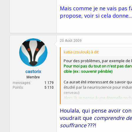
Mais comme je ne vais pas fa
propose, voir si cela donne...
20 Août 2009
katia (zoulouk) à dit:
Pour des problèmes, par exemple de kyst
Pour moi pas du tout on n'est pas dan
cible (ex : souvenir pénible)
castorix
Membre
Ca aurait été interessant de savoir qu
messages
1 179
étudié par la neuroscience pour induire
Points
5 110
cerveau)
Alors là, je pense à une éternelle rech
parlons plutôt de chercher les ressou
Houlala, qui pense avoir co
Entre parenthèses, les pensées obses
voudrait que
comprendre de 
accompli ce qu'on devait, et ainsi on n
souffrance
l'information soit traitée à un niveau 
???!
Et on y pense, repense...