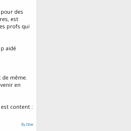
, pour des
res, est
es profs qui
up aidé
ut de même.
uvenir en
 est content :
Citer