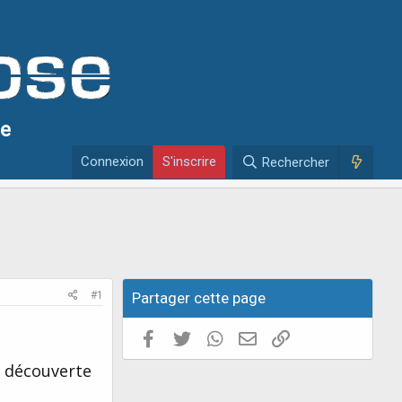
se
Connexion
S'inscrire
Rechercher
#1
Partager cette page
Facebook
Twitter
WhatsApp
E-mail valide
Copier le lien
i découverte