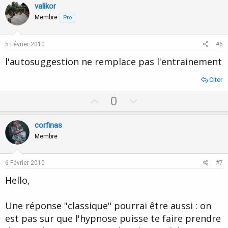
v
w
valikor
o
n
Membre
Pro
t
v
e
o
5 Février 2010
#6
t
l'autosuggestion ne remplace pas l'entrainement
e
Citer
U
D
0
p
o
v
w
corfinas
o
n
Membre
t
v
e
o
6 Février 2010
#7
t
Hello,
e
Une réponse "classique" pourrai être aussi : on
est pas sur que l'hypnose puisse te faire prendre