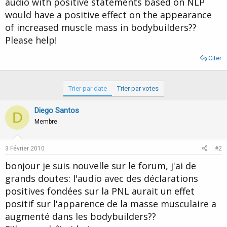
audio with positive statements based on NLP
d
t
would have a positive effect on the appearance
e
l
of increased muscle mass in bodybuilders??
a
Please help!
d
i
Citer
s
c
u
s
Trier par date
Trier par votes
s
i
Diego Santos
D
o
Membre
n
3 Février 2010
#2
bonjour je suis nouvelle sur le forum, j'ai de
grands doutes: l'audio avec des déclarations
positives fondées sur la PNL aurait un effet
positif sur l'apparence de la masse musculaire a
augmenté dans les bodybuilders??