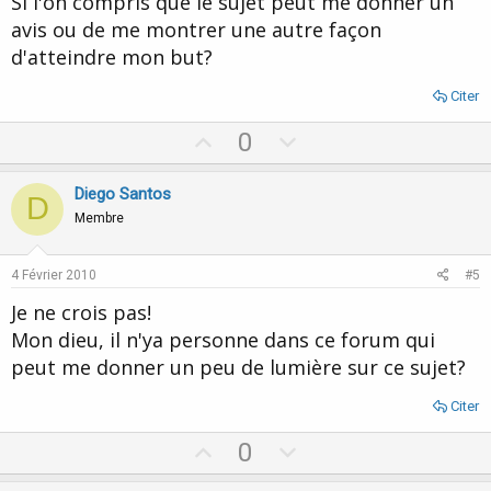
Si l'on compris que le sujet peut me donner un
avis ou de me montrer une autre façon
d'atteindre mon but?
Citer
U
D
0
p
o
v
w
Diego Santos
D
o
n
Membre
t
v
e
o
4 Février 2010
#5
t
Je ne crois pas!
e
Mon dieu, il n'ya personne dans ce forum qui
peut me donner un peu de lumière sur ce sujet?
Citer
U
D
0
p
o