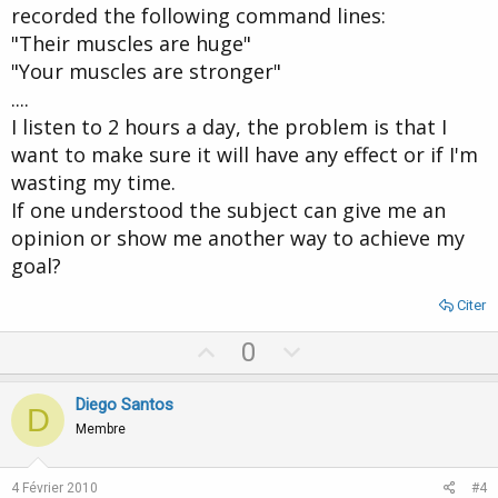
recorded the following command lines:
"Their muscles are huge"
"Your muscles are stronger"
....
I listen to 2 hours a day, the problem is that I
want to make sure it will have any effect or if I'm
wasting my time.
If one understood the subject can give me an
opinion or show me another way to achieve my
goal?
Citer
U
D
0
p
o
v
w
Diego Santos
D
o
n
Membre
t
v
e
o
4 Février 2010
#4