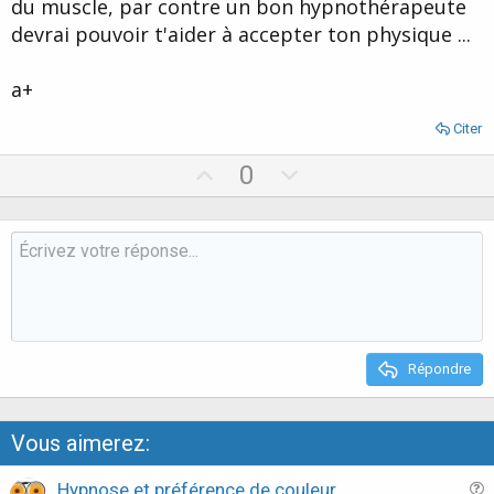
du muscle, par contre un bon hypnothérapeute
devrai pouvoir t'aider à accepter ton physique ...
a+
Citer
U
D
0
p
o
v
w
o
n
t
v
e
o
t
e
Répondre
Vous aimerez:
Hypnose et préférence de couleur...