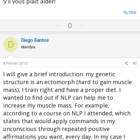
S'il vous plaît aider!
Citer
U
D
0
p
o
v
w
Diego Santos
D
o
n
Membre
t
v
e
o
4 Février 2010
#3
t
I will give a brief introduction: my genetic
e
structure is an ectomorph (hard to gain muscle
mass), I train right and have a proper diet. I
wanted to find out if NLP can help me to
increase my muscle mass. For example,
according to a course on NLP I attended, which
states that would apply commands in my
unconscious through repeated positive
affirmations you want, every day. In my case I