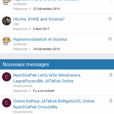
u
surderien
e
Réponses
0
22 Décembre 2010
s
l'Arche, IFHHE and Xtrema?
t
u
LAR
i
e
Réponses
8
5 Avril 2017
o
s
n
Hypnomodulation et douleur
t
u
surderien
i
e
Réponses
1
24 Décembre 2010
o
s
n
t
Nouveaux messages
i
o
NyerőGéPek LetöLtéSe Windowsra,
E
n
r
LegnéPszerüBb JáTéKok Online
t
Elisemisloma
i
Réponses
0
Il y a un instant
c
Online KáRtya JáTéKok BöNgéSzőS, Online
l
E
r
NyerőGéPek OroszláNy
e
t
Elisemisloma