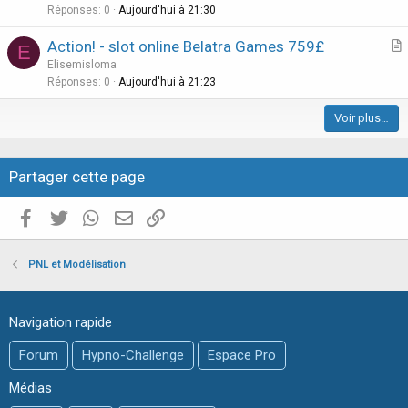
i
Réponses
0
Aujourd'hui à 21:30
c
Action! - slot online Belatra Games 759£
l
E
r
Elisemisloma
e
t
Réponses
0
Aujourd'hui à 21:23
i
Voir plus…
c
l
e
Partager cette page
Facebook
Twitter
WhatsApp
E-mail valide
Copier le lien
PNL et Modélisation
Navigation rapide
Forum
Hypno-Challenge
Espace Pro
Médias