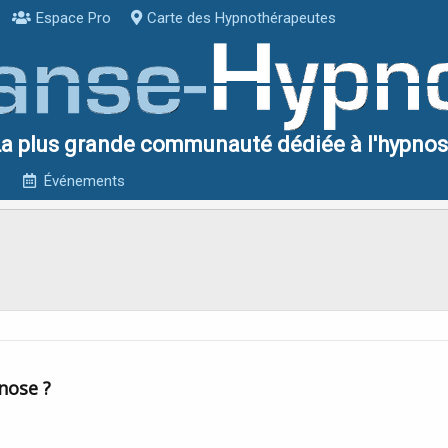
Espace Pro
Carte des Hypnothérapeutes
a plus grande communauté dédiée à l'hypno
Événements
nose ?