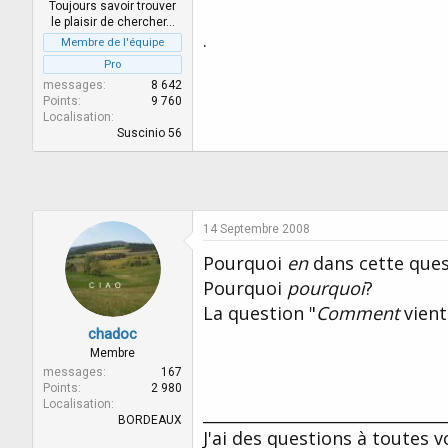
r
u
Toujours savoir trouver
d
t
le plaisir de chercher…
.
e
Membre de l'équipe
l
Pro
a
messages
8 642
d
Points
9 760
i
Localisation
s
Suscinio 56
c
u
s
s
i
14 Septembre 2008
o
n
Pourquoi
en
dans cette ques
Pourquoi
pourquoi
?
La question "
Comment
vient
chadoc
Membre
messages
167
Points
2 980
Localisation
______________________________
BORDEAUX
J'ai des questions à toutes 