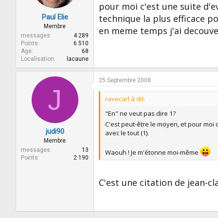
pour moi c'est une suite d'
Paul Elie
technique la plus efficace 
Membre
en meme temps j'ai decouvert
messages
4 289
Points
6 510
Age
68
Localisation
lacaune
25 Septembre 2008
J
ravecarl à dit:
"En" ne veut pas dire 1?
C'est peut-être le moyen, et pour moi 
judi90
avec le tout (1).
Membre
messages
13
Waouh ! Je m'étonne moi-même
Points
2 190
C'est une citation de jean-cl