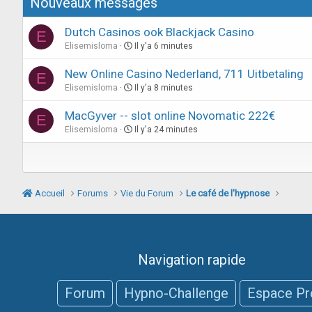
Nouveaux messages
Dutch Casinos ook Blackjack Casino
E
Elisemisloma
Il y'a 6 minutes
New Online Casino Nederland, 711 Uitbetaling
E
Elisemisloma
Il y'a 8 minutes
MacGyver -- slot online Novomatic 222€
E
Elisemisloma
Il y'a 24 minutes
Accueil
Forums
Vie du Forum
Le café de l'hypnose
Navigation rapide
Forum
Hypno-Challenge
Espace Pr