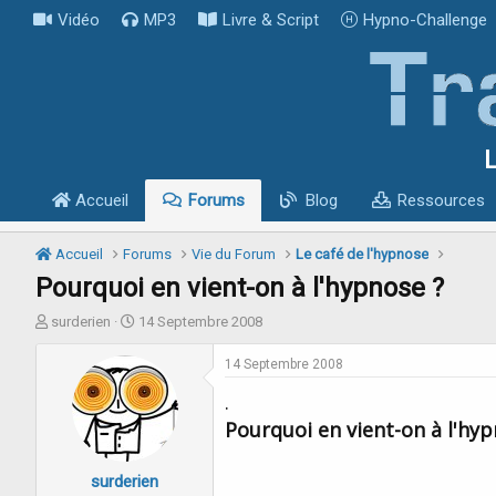
Vidéo
MP3
Livre & Script
Hypno-Challenge
L
Accueil
Forums
Blog
Ressources
Accueil
Forums
Vie du Forum
Le café de l'hypnose
Pourquoi en vient-on à l'hypnose ?
I
D
surderien
14 Septembre 2008
n
a
i
t
14 Septembre 2008
t
e
.
i
d
a
e
Pourquoi en vient-on à l'hyp
t
d
e
é
surderien
u
b