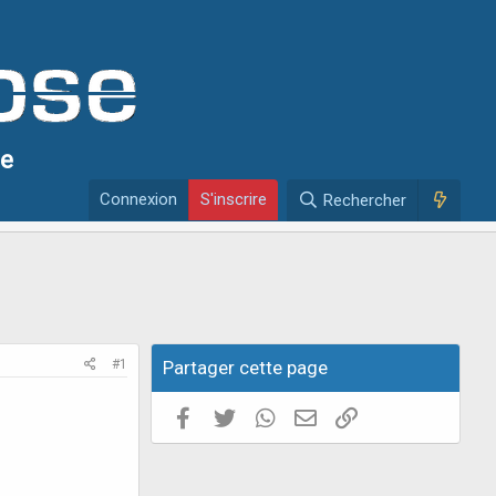
se
Connexion
S'inscrire
Rechercher
#1
Partager cette page
Facebook
Twitter
WhatsApp
E-mail valide
Copier le lien