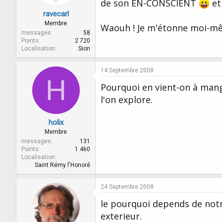
de son EN-CONSCIENT
et 
ravecarl
Membre
Waouh ! Je m'étonne moi-
messages
58
Points
2 720
Localisation
Sion
14 Septembre 2008
H
Pourquoi en vient-on à mang
l'on explore.
holix
Membre
messages
131
Points
1 460
Localisation
Saint Rémy l'Honoré
24 Septembre 2008
le pourquoi depends de notr
exterieur.