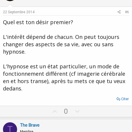
t
v
e
o
22 Septembre 2014
#6
t
Quel est ton désir premier?
e
L'intérêt dépend de chacun. On peut toujours
changer des aspects de sa vie, avec ou sans
hypnose.
L'hypnose est un état particulier, un mode de
fonctionnement différent (cf imagerie cérébrale
en et hors transe), après tu mets ce que tu veux
dedans.
Citer
U
D
0
p
o
v
w
The Brave
T
Membre