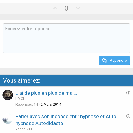
U
D
0
p
o
v
w
o
n
t
v
e
o
t
e
Répondre
Vous aimerez:
J'ai de plus en plus de mal...
u
LOICH
e
Réponses
14
2 Mars 2014
s
Parler avec son inconscient : hypnose et Auto
t
u
hypnose Autodidacte
i
e
Yabdel711
o