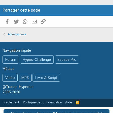
e
Partager cette page
Facebook
Twitter
WhatsApp
E-mail valide
Copier le lien
Auto-hypnose
Navigation rapide
Forum
Hypno-Challenge
Espace Pro
Médias
Vidéo
MP3
Livre & Script
@Transe-Hypnose
2005-2020
Règlement
Politique de confidentialité
Aide
R
S
S