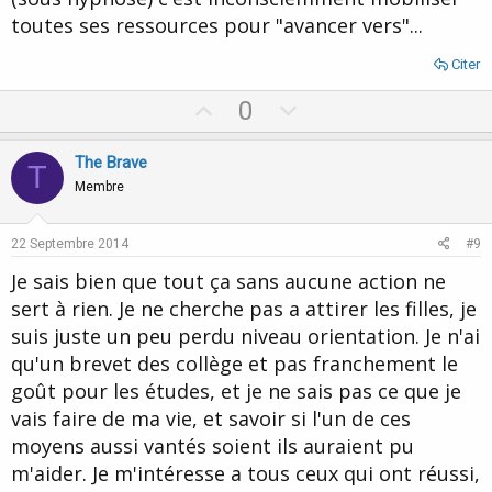
toutes ses ressources pour "avancer vers"...
Citer
U
D
0
p
o
v
w
The Brave
T
o
n
Membre
t
v
e
o
22 Septembre 2014
#9
t
Je sais bien que tout ça sans aucune action ne
e
sert à rien. Je ne cherche pas a attirer les filles, je
suis juste un peu perdu niveau orientation. Je n'ai
qu'un brevet des collège et pas franchement le
goût pour les études, et je ne sais pas ce que je
vais faire de ma vie, et savoir si l'un de ces
moyens aussi vantés soient ils auraient pu
m'aider. Je m'intéresse a tous ceux qui ont réussi,