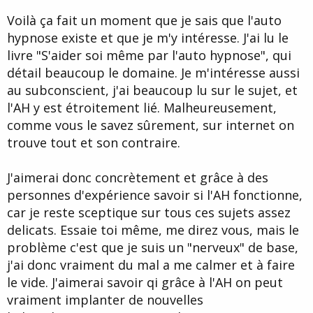
d
t
Voilà ça fait un moment que je sais que l'auto
e
l
hypnose existe et que je m'y intéresse. J'ai lu le
a
livre "S'aider soi même par l'auto hypnose", qui
d
i
détail beaucoup le domaine. Je m'intéresse aussi
s
au subconscient, j'ai beaucoup lu sur le sujet, et
c
l'AH y est étroitement lié. Malheureusement,
u
s
comme vous le savez sûrement, sur internet on
s
trouve tout et son contraire.
i
o
n
J'aimerai donc concrètement et grâce à des
personnes d'expérience savoir si l'AH fonctionne,
car je reste sceptique sur tous ces sujets assez
delicats. Essaie toi même, me direz vous, mais le
problème c'est que je suis un "nerveux" de base,
j'ai donc vraiment du mal a me calmer et à faire
le vide. J'aimerai savoir qi grâce à l'AH on peut
vraiment implanter de nouvelles