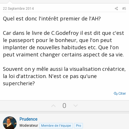
t
v
e
o
22 Septembre 2014
#5
t
Quel est donc l'intérêt premier de l'AH?
e
Car dans le livre de C.Godefroy il est dit que c'est
le passeport pour le bonheur, que l'on peut
implanter de nouvelles habitudes etc. Que l'on
peut vraiment changer certains aspect de sa vie.
Souvent on y mêle aussi la visualisation créatrice,
la loi d'attraction. N'est ce pas qu'une
supercherie?
Citer
U
D
0
p
o
v
w
Prudence
o
n
Moderateur
Membre de l'équipe
Pro