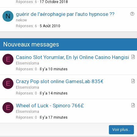
s
Réponses
6
17 Octobre 2018
n
t
guérir de l'aérophagie par l'auto hypnose ??
i
N
u
nekow
o
e
Réponses
6
5 Août 2010
n
s
t
Nouveaux messages
i
o
Casino Slot Yorumlar, En Iyi Online Casino Hangisi
E
n
r
Elisemisloma
t
Réponses
0
Il y'a 10 minutes
i
Crazy Pop slot online GamesLab 835€
E
c
r
Elisemisloma
l
t
Réponses
0
Il y'a 14 minutes
e
i
Wheel of Luck - Spinoro 766£
E
c
r
Elisemisloma
l
t
Réponses
0
Il y'a 17 minutes
e
i
Voir plus…
c
l