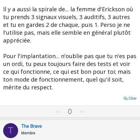
Il y a aussi la spirale de... la femme d'Erickson où
tu prends 3 signaux visuels, 3 auditifs, 3 autres
et tu en gardes 2 de chaque, puis 1. Perso je ne
l'utilise pas, mais elle semble en général plutôt
appréciée.
Pour l'implantation... n'oublie pas que tu n'es pas
un ordi, tu peux toujours faire des tests et voir
ce qui fonctionne, ce qui est bon pour toi; mais
ton mode de fonctionnement, quel qu'il soit,
mérite du respect.
Citer
U
D
0
p
o
v
w
The Brave
T
o
n
Membre