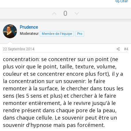
Citer
U
D
0
p
o
v
w
Prudence
o
n
Moderateur
Membre de l'équipe
Pro
t
v
e
o
22 Septembre 2014
#4
t
concentration: se concentrer sur un point (ne
e
plus voir que le point, taille, texture, volume,
couleur et se concentrer encore plus fort), il y a
la concentration sur un souvenir: le faire
remonter à la surface, le chercher dans tous les
sens (les 5 sens et plus) et chercher à le faire
remonter entièrement, à le revivre jusqu'à le
rendre présent dans chaque pore de la peau,
dans chaque cellule. Le souvenir peut être un
souvenir d'hypnose mais pas forcément.