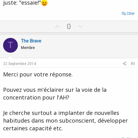
juste: "essaie!"
Citer
U
D
0
p
o
v
w
The Brave
T
o
n
Membre
t
v
e
o
22 Septembre 2014
#3
t
Merci pour votre réponse.
e
Pouvez vous m'éclairer sur la voie de la
concentration pour l'AH?
Je cherche surtout a implanter de nouvelles
habitudes dans mon subconscient, développer
certaines capacité etc.