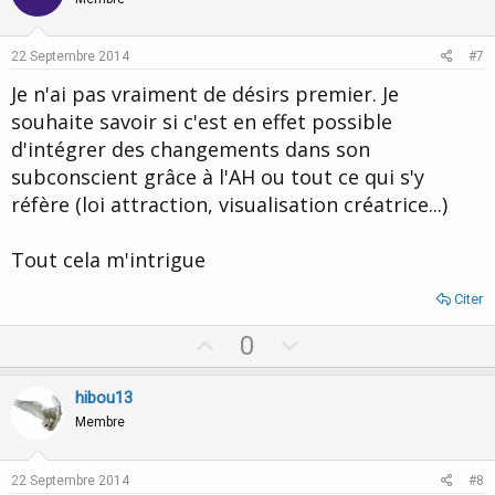
o
n
t
v
e
o
22 Septembre 2014
#7
t
Je n'ai pas vraiment de désirs premier. Je
e
souhaite savoir si c'est en effet possible
d'intégrer des changements dans son
subconscient grâce à l'AH ou tout ce qui s'y
réfère (loi attraction, visualisation créatrice...)
Tout cela m'intrigue
Citer
U
D
0
p
o
v
w
hibou13
o
n
Membre
t
v
e
o
22 Septembre 2014
#8