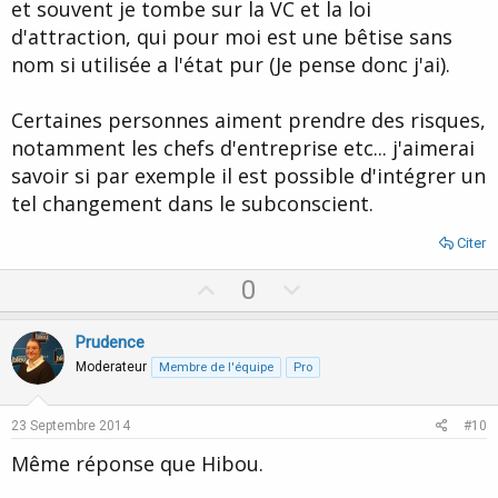
et souvent je tombe sur la VC et la loi
d'attraction, qui pour moi est une bêtise sans
nom si utilisée a l'état pur (Je pense donc j'ai).
Certaines personnes aiment prendre des risques,
notamment les chefs d'entreprise etc... j'aimerai
savoir si par exemple il est possible d'intégrer un
tel changement dans le subconscient.
Citer
U
D
0
p
o
v
w
Prudence
o
n
Moderateur
Membre de l'équipe
Pro
t
v
e
o
23 Septembre 2014
#10
t
Même réponse que Hibou.
e