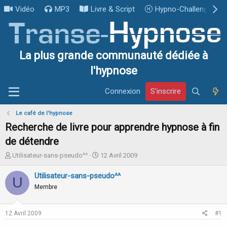
Vidéo
MP3
Livre & Script
Hypno-Challenge
La plus grande communauté dédiée à
l'hypnose
Connexion
S'inscrire
Le café de l'hypnose
Recherche de livre pour apprendre hypnose à fin
de détendre
I
D
Utilisateur-sans-pseudo^^
12 Avril 2009
n
a
i
t
Utilisateur-sans-pseudo^^
U
t
e
Membre
i
d
a
e
t
d
12 Avril 2009
#1
e
é