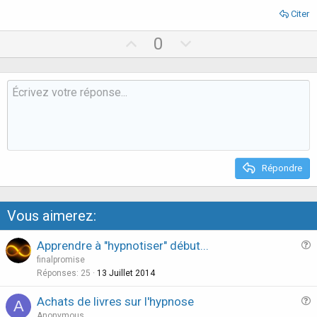
Citer
U
D
0
p
o
v
w
o
n
t
v
e
o
t
e
Répondre
Vous aimerez:
Apprendre à "hypnotiser" début...
u
finalpromise
e
Réponses
25
13 Juillet 2014
s
Achats de livres sur l'hypnose
A
t
u
Anonymous