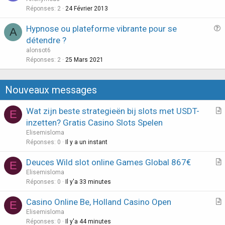
i
e
Réponses
2
24 Février 2013
o
s
n
Hypnose ou plateforme vibrante pour se
A
t
u
détendre ?
i
e
alonsot6
o
s
Réponses
2
25 Mars 2021
n
t
i
Nouveaux messages
o
n
Wat zijn beste strategieën bij slots met USDT-
E
r
inzetten? Gratis Casino Slots Spelen
t
Elisemisloma
i
Réponses
0
Il y a un instant
c
Deuces Wild slot online Games Global 867€
l
E
r
Elisemisloma
e
t
Réponses
0
Il y'a 33 minutes
i
Casino Online Be, Holland Casino Open
E
c
r
Elisemisloma
l
t
Réponses
0
Il y'a 44 minutes
e