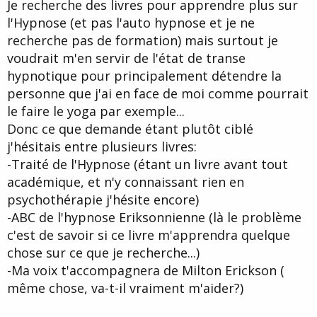
u
b
Je recherche des livres pour apprendre plus sur
r
u
l'Hypnose (et pas l'auto hypnose et je ne
d
t
recherche pas de formation) mais surtout je
e
l
voudrait m'en servir de l'état de transe
a
hypnotique pour principalement détendre la
d
i
personne que j'ai en face de moi comme pourrait
s
le faire le yoga par exemple...
c
Donc ce que demande étant plutôt ciblé
u
s
j'hésitais entre plusieurs livres:
s
-Traité de l'Hypnose (étant un livre avant tout
i
académique, et n'y connaissant rien en
o
n
psychothérapie j'hésite encore)
-ABC de l'hypnose Eriksonnienne (là le problème
c'est de savoir si ce livre m'apprendra quelque
chose sur ce que je recherche...)
-Ma voix t'accompagnera de Milton Erickson (
même chose, va-t-il vraiment m'aider?)