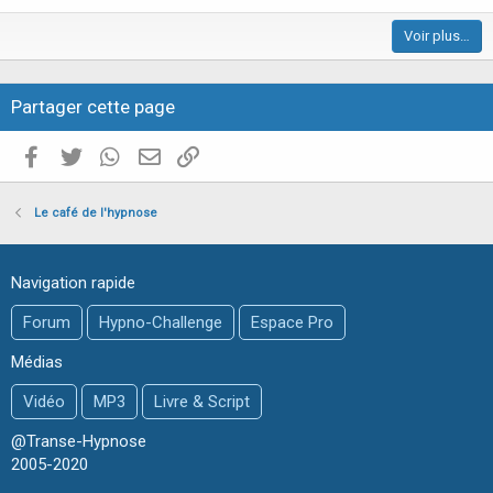
i
Voir plus…
c
l
e
Partager cette page
Facebook
Twitter
WhatsApp
E-mail valide
Copier le lien
Le café de l'hypnose
Navigation rapide
Forum
Hypno-Challenge
Espace Pro
Médias
Vidéo
MP3
Livre & Script
@Transe-Hypnose
2005-2020