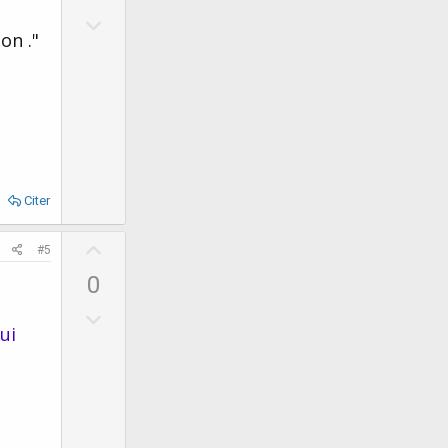
v
D
o
on ."
o
t
w
e
n
v
o
t
e
Citer
U
#5
p
0
v
D
o
ui
o
t
w
e
n
v
o