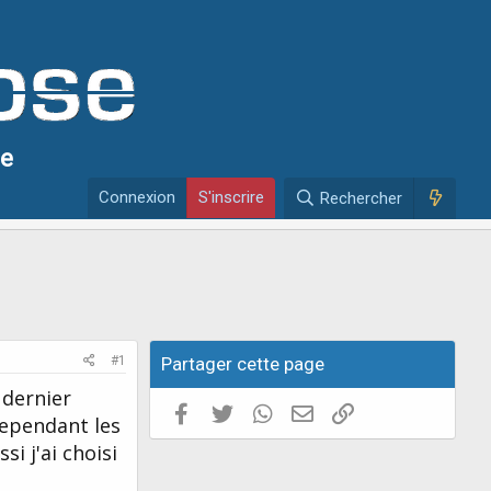
se
Connexion
S'inscrire
Rechercher
#1
Partager cette page
 dernier
Facebook
Twitter
WhatsApp
E-mail valide
Copier le lien
cependant les
i j'ai choisi