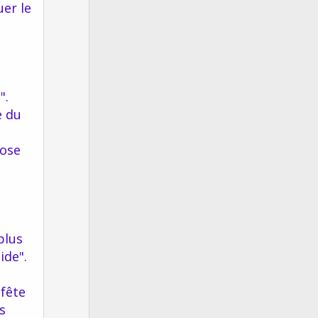
uer le
t
e
".
e du
nose
plus
ide".
 fête
s