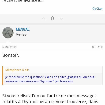
recherche avancée....
Citer
U
D
0
p
o
v
w
MENGAL
o
n
Membre
t
v
e
o
5 Mai 2009
#18
t
Bonsoir,
e
Métaphore à dit:
Je renouvelle ma question : Y a t-il des sites gratuits ou on peut
visionner des séances d'hynose ? (en français).
Si vous relisez l'un ou l'autre de mes messages
relatifs à l'hypnothérapie, vous trouverez, dans