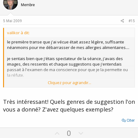
o
n
Membre
t
v
e
o
5 Mai 2009
#15
t
valikor à dit:
e
le première transe que j'ai vécue était assez légère, suffisante
néanmoins pour me débarrasser de mes allergies alimentaires....
je sentais bien que j'étais spectateur de la séance, j'avais des
images, des ressentis et chaque suggestions que j'entendais
passait à l'examen de ma conscience pour que je la permette ou
la réfute.
Cliquez pour agrandir...
même la lévitation du bras, je me suis dis : ok, ca amène à rien, je
la permet.
Très intéressant! Quels genres de suggestion l'on
ensuite le bras s'est levé.
vous a donné? Z'avez quelques exemples?
alors si une transe légère a permis de reprogrammer son système
immunitaire, on peut en conclure qu'une transe profonde n'est
Citer
pas rigoureusement nécessaire, sauf si l'hypnothérapeute ou la
U
D
personne le croit dur comme fer
0