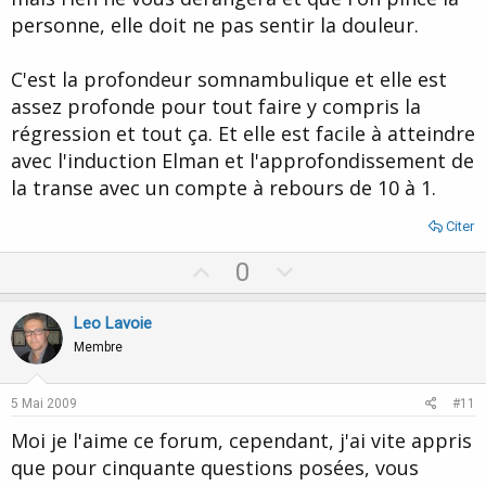
personne, elle doit ne pas sentir la douleur.
C'est la profondeur somnambulique et elle est
assez profonde pour tout faire y compris la
régression et tout ça. Et elle est facile à atteindre
avec l'induction Elman et l'approfondissement de
la transe avec un compte à rebours de 10 à 1.
Citer
U
D
0
p
o
v
w
Leo Lavoie
o
n
Membre
t
v
e
o
5 Mai 2009
#11
t
Moi je l'aime ce forum, cependant, j'ai vite appris
e
que pour cinquante questions posées, vous