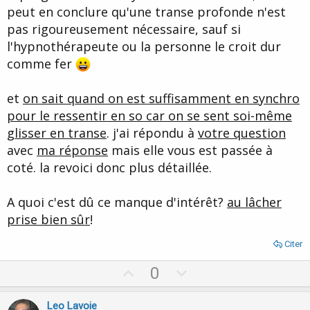
peut en conclure qu'une transe profonde n'est
pas rigoureusement nécessaire, sauf si
l'hypnothérapeute ou la personne le croit dur
comme fer
et
on sait quand on est suffisamment en synchro
pour le ressentir en so car on se sent soi-même
glisser en transe
. j'ai répondu à
votre question
avec
ma réponse
mais elle vous est passée à
coté. la revoici donc plus détaillée.
A quoi c'est dû ce manque d'intérêt?
au lâcher
prise bien sûr
!
Citer
U
D
0
p
o
v
w
Leo Lavoie