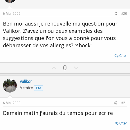
t
v
e
o
6 Mai 2009
#20
t
Ben moi aussi je renouvelle ma question pour
e
Valikor. Z'avez un ou deux examples des
suggestions que l'on vous a donné pour vous
débarasser de vos allergies? :shock:
Citer
U
D
0
p
o
v
w
valikor
o
n
Membre
Pro
t
v
e
o
6 Mai 2009
#21
t
Demain matin j'aurais du temps pour ecrire
e
Citer