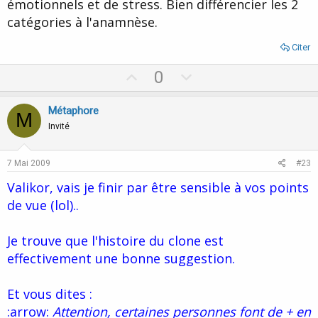
émotionnels et de stress. Bien différencier les 2
catégories à l'anamnèse.
Citer
U
D
0
p
o
v
w
Métaphore
M
o
n
Invité
t
v
e
o
7 Mai 2009
#23
t
Valikor, vais je finir par être sensible à vos points
e
de vue (lol)..
Je trouve que l'histoire du clone est
effectivement une bonne suggestion.
Et vous dites :
:arrow:
Attention, certaines personnes font de + en