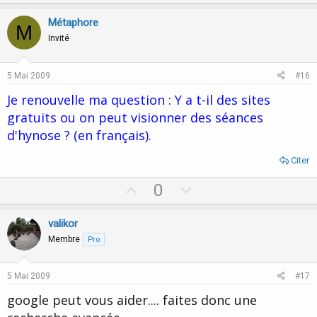
p
o
et
on sait quand on est suffisamment en synchro pour le ressentir
v
w
Métaphore
en so car on se sent soi-même glisser en transe
. j'ai répondu à
M
o
n
votre question
avec
ma réponse
mais elle vous est passée à coté.
Invité
la revoici donc plus détaillée.
t
v
e
o
A quoi c'est dû ce manque d'intérêt?
au lâcher prise bien sûr
!
5 Mai 2009
#16
t
Je renouvelle ma question : Y a t-il des sites
e
gratuits ou on peut visionner des séances
d'hynose ? (en français).
Citer
U
D
0
p
o
v
w
valikor
o
n
Membre
Pro
t
v
e
o
5 Mai 2009
#17
t
google peut vous aider.... faites donc une
e