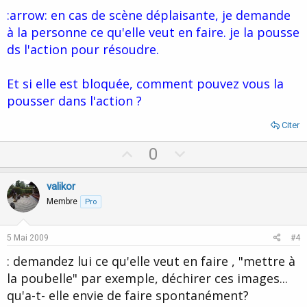
t
:arrow: en cas de scène déplaisante, je demande
e
à la personne ce qu'elle veut en faire. je la pousse
ds l'action pour résoudre.
Et si elle est bloquée, comment pouvez vous la
pousser dans l'action ?
Citer
U
D
0
p
o
v
w
valikor
o
n
Membre
Pro
t
v
e
o
5 Mai 2009
#4
t
: demandez lui ce qu'elle veut en faire , "mettre à
e
la poubelle" par exemple, déchirer ces images...
qu'a-t- elle envie de faire spontanément?