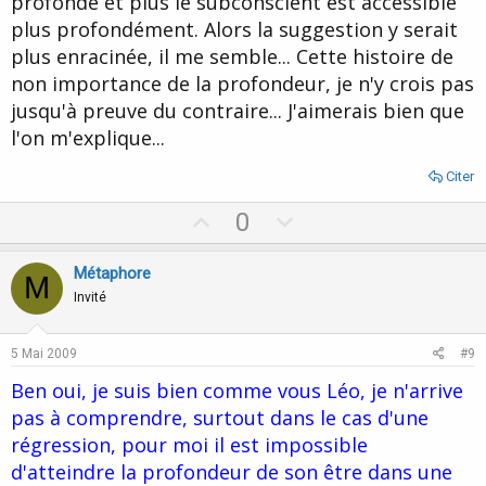
profonde et plus le subconscient est accessible
plus profondément. Alors la suggestion y serait
plus enracinée, il me semble... Cette histoire de
non importance de la profondeur, je n'y crois pas
jusqu'à preuve du contraire... J'aimerais bien que
l'on m'explique...
Citer
U
D
0
p
o
v
w
Métaphore
M
o
n
Invité
t
v
e
o
5 Mai 2009
#9
t
Ben oui, je suis bien comme vous Léo, je n'arrive
e
pas à comprendre, surtout dans le cas d'une
régression, pour moi il est impossible
d'atteindre la profondeur de son être dans une