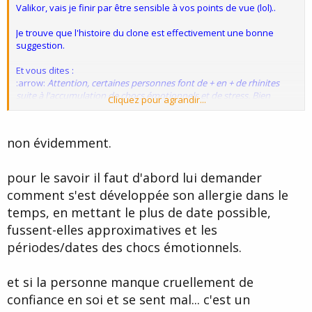
Valikor, vais je finir par être sensible à vos points de vue (lol)..
Je trouve que l'histoire du clone est effectivement une bonne
suggestion.
Et vous dites :
:arrow:
Attention, certaines personnes font de + en + de rhinites
suite à l'accumulation de chocs émotionnels et de stress. Bien
Cliquez pour agrandir...
différencier les 2 catégories à l'anamnèse.
Oui je connais une personne qui je pense est dans cette
non évidemment.
problématique, donc dans ce cas là, est-il nécessaire de passer
quand même par cette technique du clone par exemple ?
pour le savoir il faut d'abord lui demander
comment s'est développée son allergie dans le
temps, en mettant le plus de date possible,
fussent-elles approximatives et les
périodes/dates des chocs émotionnels.
et si la personne manque cruellement de
confiance en soi et se sent mal... c'est un