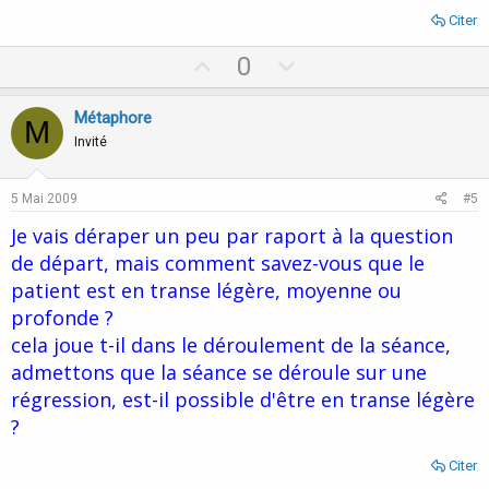
Citer
U
D
0
p
o
v
w
Métaphore
M
o
n
Invité
t
v
e
o
5 Mai 2009
#5
t
Je vais déraper un peu par raport à la question
e
de départ, mais comment savez-vous que le
patient est en transe légère, moyenne ou
profonde ?
cela joue t-il dans le déroulement de la séance,
admettons que la séance se déroule sur une
régression, est-il possible d'être en transe légère
?
Citer