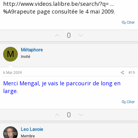
http://www.videos.lalibre.be/search/?q= ...
%A9rapeute page consultée le 4 mai 2009.
Citer
U
D
0
p
o
v
w
Métaphore
M
o
n
Invité
t
v
e
o
6 Mai 2009
#19
t
Merci Mengal, je vais le parcourir de long en
e
large.
Citer
U
D
0
p
o
v
w
Leo Lavoie
o
n
Membre