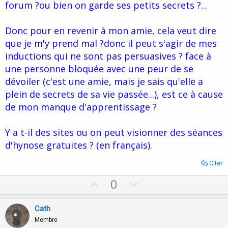
forum ?ou bien on garde ses petits secrets ?...
Donc pour en revenir à mon amie, cela veut dire
que je m'y prend mal ?donc il peut s'agir de mes
inductions qui ne sont pas persuasives ? face à
une personne bloquée avec une peur de se
dévoiler (c'est une amie, mais je sais qu'elle a
plein de secrets de sa vie passée...), est ce à cause
de mon manque d'apprentissage ?
Y a t-il des sites ou on peut visionner des séances
d'hynose gratuites ? (en français).
Citer
U
D
0
p
o
v
w
Cath
o
n
Membre