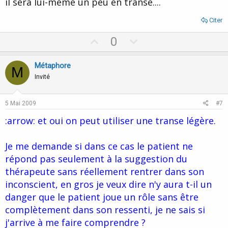
il sera lui-même un peu en transe....
Citer
U
D
0
p
o
v
w
Métaphore
M
o
n
Invité
t
v
e
o
5 Mai 2009
#7
t
:arrow: et oui on peut utiliser une transe légère.
e
Je me demande si dans ce cas le patient ne
répond pas seulement à la suggestion du
thérapeute sans réellement rentrer dans son
inconscient, en gros je veux dire n'y aura t-il un
danger que le patient joue un rôle sans être
complètement dans son ressenti, je ne sais si
j'arrive à me faire comprendre ?