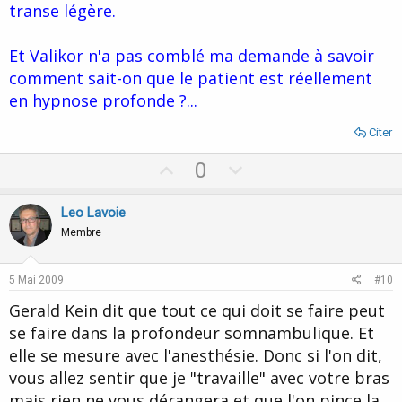
transe légère.
Et Valikor n'a pas comblé ma demande à savoir
comment sait-on que le patient est réellement
en hypnose profonde ?...
Citer
U
D
0
p
o
v
w
Leo Lavoie
o
n
Membre
t
v
e
o
5 Mai 2009
#10
t
Gerald Kein dit que tout ce qui doit se faire peut
e
se faire dans la profondeur somnambulique. Et
elle se mesure avec l'anesthésie. Donc si l'on dit,
vous allez sentir que je "travaille" avec votre bras
mais rien ne vous dérangera et que l'on pince la