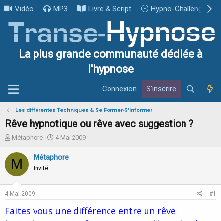
Vidéo
MP3
Livre & Script
Hypno-Challenge
La plus grande communauté dédiée à
l'hypnose
Connexion
S'inscrire
Les différentes Techniques & Se Former-S'Informer
Rêve hypnotique ou rêve avec suggestion ?
I
D
Métaphore
4 Mai 2009
n
a
i
t
Métaphore
M
t
e
Invité
i
d
a
e
t
d
4 Mai 2009
#1
e
é
u
b
Faites vous une différence entre un rêve
r
u