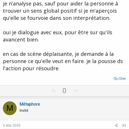
je n'analyse pas, sauf pour aider la personne à
trouver un sens global positif si je m'aperçois
qu'elle se fourvoie dans son interprétation.
oui je dialogue avec eux, pour être sur qu'ils
avancent bien.
en cas de scène déplaisante, je demande à la
personne ce qu'elle veut en faire. je la pousse ds
l'action pour résoudre.
Citer
U
D
0
p
o
v
w
Métaphore
M
o
n
Invité
t
v
e
o
5 Mai 2009
#3