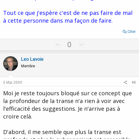
Tout ce que j'espère c'est de ne pas faire de mal
à cette personne dans ma façon de faire.
Citer
U
D
0
p
o
v
w
Leo Lavoie
o
n
Membre
t
v
e
o
5 Mai 2009
#8
t
Moi je reste toujours bloqué sur ce concept que
e
la profondeur de la transe n'a rien à voir avec
l'efficacité des suggestions. Je n'arrive pas à
croire celà.
D'abord, il me semble que plus la transe est