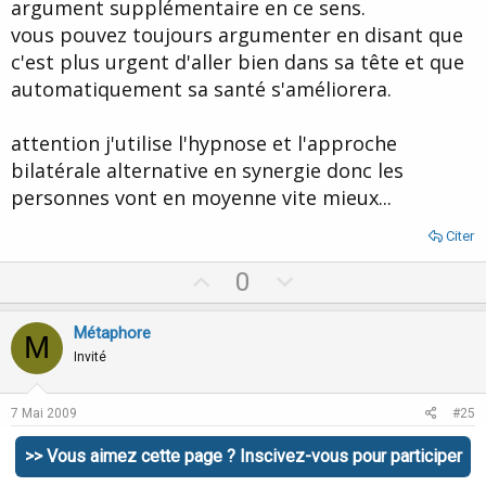
argument supplémentaire en ce sens.
vous pouvez toujours argumenter en disant que
c'est plus urgent d'aller bien dans sa tête et que
automatiquement sa santé s'améliorera.
attention j'utilise l'hypnose et l'approche
bilatérale alternative en synergie donc les
personnes vont en moyenne vite mieux...
Citer
U
D
0
p
o
v
w
Métaphore
M
o
n
Invité
t
v
e
o
7 Mai 2009
#25
t
:arrow: attention j'utilise l'hypnose et l'approche
>> Vous aimez cette page ? Inscivez-vous pour participer
e
bilatérale alternative en synergie donc les