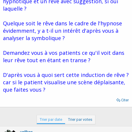
hypnotique et un rêve avec suggestion, si oui
d
t
laquelle ?
e
l
a
Quelque soit le rêve dans le cadre de l'hypnose
d
i
évidemment, y a t-il un intérêt d'après vous à
s
analyser la symbolique ?
c
u
s
Demandez vous à vos patients ce qu'il voit dans
s
leur rêve tout en étant en transe ?
i
o
n
D'après vous à quoi sert cette induction de rêve ?
car si le patient visualise une scène déplaisante,
que faites vous ?
Citer
Trier par date
Trier par votes