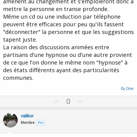
amènent au changement et s'emploieront donc à
mettre la personne en transe profonde.
Même un cd ou une induction par téléphone
peuvent être efficaces pour peu qu'ils fassent
"déconnecter" la personne et que les suggestions
tapent juste.
La raison des discussions animées entre
partisans d'une hypnose ou d'une autre provient
de ce que l'on donne le même nom "hypnose" à
des états différents ayant des particularités
communes.
Citer
U
D
0
p
o
v
w
valikor
o
n
Membre
Pro
t
v