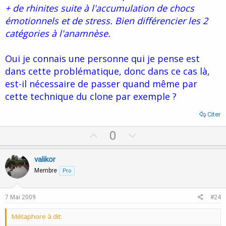
+ de rhinites suite à l'accumulation de chocs
émotionnels et de stress. Bien différencier les 2
catégories à l'anamnèse.
Oui je connais une personne qui je pense est
dans cette problématique, donc dans ce cas là,
est-il nécessaire de passer quand même par
cette technique du clone par exemple ?
Citer
U
D
0
p
o
v
w
valikor
o
n
Membre
Pro
t
v
e
o
7 Mai 2009
#24
t
Métaphore à dit:
e