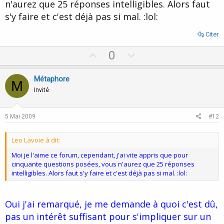
n'aurez que 25 réponses intelligibles. Alors faut
s'y faire et c'est déjà pas si mal. :lol:
Citer
U
D
0
p
o
v
w
Métaphore
M
o
n
Invité
t
v
e
o
5 Mai 2009
#12
t
e
Leo Lavoie à dit:
Moi je l'aime ce forum, cependant, j'ai vite appris que pour
cinquante questions posées, vous n'aurez que 25 réponses
intelligibles. Alors faut s'y faire et c'est déjà pas si mal. :lol:
Oui j'ai remarqué, je me demande à quoi c'est dû,
pas un intérêt suffisant pour s'impliquer sur un