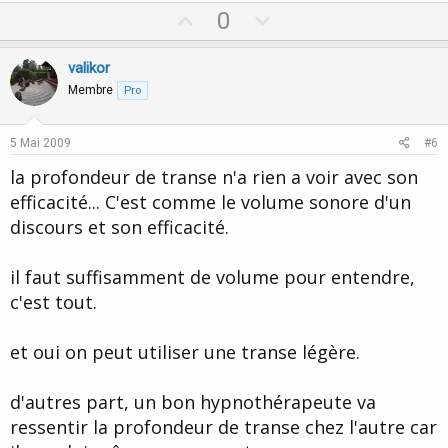
U
D
0
p
o
v
w
valikor
o
n
Membre
Pro
t
v
e
o
5 Mai 2009
#6
t
la profondeur de transe n'a rien a voir avec son
e
efficacité... C'est comme le volume sonore d'un
discours et son efficacité.
il faut suffisamment de volume pour entendre,
c'est tout.
et oui on peut utiliser une transe légère.
d'autres part, un bon hypnothérapeute va
ressentir la profondeur de transe chez l'autre car