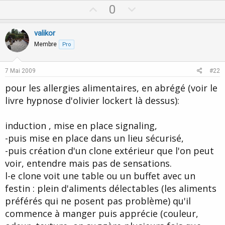
U
D
0
p
o
v
w
valikor
o
n
Membre
Pro
t
v
e
o
7 Mai 2009
#22
t
pour les allergies alimentaires, en abrégé (voir le
e
livre hypnose d'olivier lockert là dessus):
induction , mise en place signaling,
-puis mise en place dans un lieu sécurisé,
-puis création d'un clone extérieur que l'on peut
voir, entendre mais pas de sensations.
l-e clone voit une table ou un buffet avec un
festin : plein d'aliments délectables (les aliments
préférés qui ne posent pas problème) qu'il
commence à manger puis apprécie (couleur,