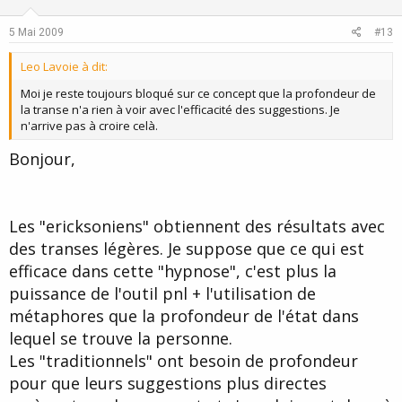
t
v
e
o
5 Mai 2009
#13
t
Leo Lavoie à dit:
e
Moi je reste toujours bloqué sur ce concept que la profondeur de
la transe n'a rien à voir avec l'efficacité des suggestions. Je
n'arrive pas à croire celà.
Bonjour,
Les "ericksoniens" obtiennent des résultats avec
des transes légères. Je suppose que ce qui est
efficace dans cette "hypnose", c'est plus la
puissance de l'outil pnl + l'utilisation de
métaphores que la profondeur de l'état dans
lequel se trouve la personne.
Les "traditionnels" ont besoin de profondeur
pour que leurs suggestions plus directes