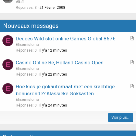
u
Altaïr
i
e
Réponses
3
21 Février 2008
o
s
n
t
Nouveaux messages
i
o
Deuces Wild slot online Games Global 867€
E
n
r
Elisemisloma
t
Réponses
0
Il y'a 12 minutes
i
Casino Online Be, Holland Casino Open
E
c
r
Elisemisloma
l
t
Réponses
0
Il y'a 22 minutes
e
i
Hoe kies je gokautomaat met een krachtige
E
c
r
bonusronde? Klassieke Gokkasten
l
t
Elisemisloma
e
i
Réponses
0
Il y'a 24 minutes
c
Voir plus…
l
e