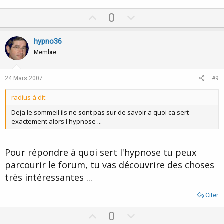
U
D
0
p
o
v
w
hypno36
o
n
Membre
t
v
e
o
24 Mars 2007
#9
t
radius à dit:
e
Deja le sommeil ils ne sont pas sur de savoir a quoi ca sert
exactement alors l'hypnose ...
Pour répondre à quoi sert l'hypnose tu peux
parcourir le forum, tu vas découvrire des choses
très intéressantes ...
Citer
U
D
0