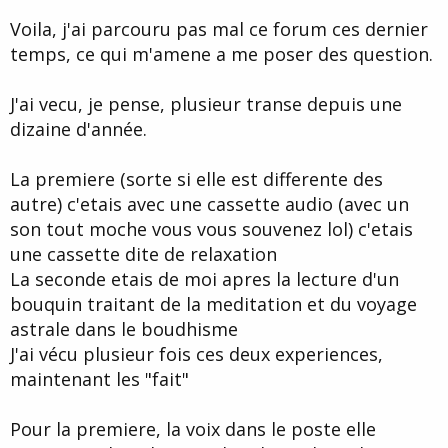
d
t
Voila, j'ai parcouru pas mal ce forum ces dernier
e
l
temps, ce qui m'amene a me poser des question.
a
d
i
J'ai vecu, je pense, plusieur transe depuis une
s
dizaine d'année.
c
u
s
La premiere (sorte si elle est differente des
s
autre) c'etais avec une cassette audio (avec un
i
son tout moche vous vous souvenez lol) c'etais
o
n
une cassette dite de relaxation
La seconde etais de moi apres la lecture d'un
bouquin traitant de la meditation et du voyage
astrale dans le boudhisme
J'ai vécu plusieur fois ces deux experiences,
maintenant les "fait"
Pour la premiere, la voix dans le poste elle