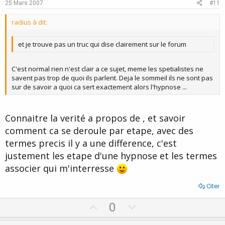
e
o
25 Mars 2007
#11
t
radius à dit:
e
et je trouve pas un truc qui dise clairement sur le forum
C'est normal rien n'est clair a ce sujet, meme les spetialistes ne
savent pas trop de quoi ils parlent. Deja le sommeil ils ne sont pas
sur de savoir a quoi ca sert exactement alors l'hypnose ...
Connaitre la verité a propos de , et savoir
comment ca se deroule par etape, avec des
termes precis il y a une difference, c'est
justement les etape d'une hypnose et les termes
associer qui m'interresse
Citer
U
D
0
p
o