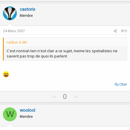
p
o
v
w
castorix
o
n
Membre
t
v
e
o
24 Mars 2007
#10
t
radius à dit:
e
C'est normal rien n'est clair a ce sujet, meme les spetialistes ne
savent pas trop de quoi ils parlent
Citer
U
D
0
p
o
v
w
woolool
W
o
n
Membre
t
v