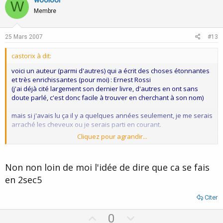
W
o
n
Membre
t
v
e
o
25 Mars 2007
#13
t
castorix à dit:
e
voici un auteur (parmi d'autres) qui a écrit des choses étonnantes
et très enrichissantes (pour moi) : Ernest Rossi
(j'ai déjà cité largement son dernier livre, d'autres en ont sans
doute parlé, c'est donc facile à trouver en cherchant à son nom)
mais si j'avais lu ça il y a quelques années seulement, je me serais
arraché les cheveux ou je serais parti en courant.
Cliquez pour agrandir...
pour débuter ?
j'ai lu un livre.
puis un autre.
Non non loin de moi l'idée de dire que ca se fais
et ainsi de suite jusqu'à ce que ça me parle en faisant résonner
en 2sec5
quelque chose de mon expérience personnelle, que je voie bien
pourquoi "j'avais besoin" d'intégrer ces possibilités à ma pratique.
à ce moment, le moment était venu pour moi de me former
Citer
réellement.
U
D
0