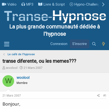
Vidéo
MP3
Livre & Script
Hypno-Challenge
La plus grande communauté dédiée à
l'hypnose
Connexion
S'inscrire
Le café de l'hypnose
transe diferente, ou les memes???
I
D
woolool
21 Mars 2007
n
a
i
t
woolool
W
t
e
Membre
i
d
a
e
t
d
21 Mars 2007
#1
e
é
u
b
Bonjour,
r
u