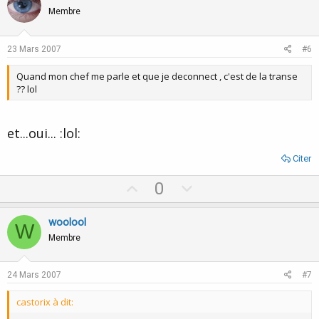
o
n
Membre
t
v
e
o
23 Mars 2007
#6
t
Quand mon chef me parle et que je deconnect , c'est de la transe
e
?? lol
et...oui... :lol:
Citer
U
D
0
p
o
v
w
woolool
W
o
n
Membre
t
v
e
o
24 Mars 2007
#7
t
castorix à dit:
e