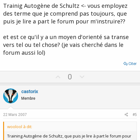
Trainig Autogène de Schultz <- vous employez
des terme que je comprend pas toujours, que
puis je lire a part le forum pour m'instruire??
et est ce qu'il y a un moyen d'orienté sa transe
vers tel ou tel chose? (je vais cherché dans le
forum aussi lol)
Citer
U
D
0
p
o
v
w
castorix
o
n
Membre
t
v
e
o
22 Mars 2007
#5
t
woolool à dit:
e
Training Autogène de Schultz, que puis je lire à part le forum pour