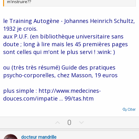
m'instruire??
le Training Autogène - Johannes Heinrich Schultz,
1932 je crois.
aux P.U.F. (en bibliothèque universitaire sans
doute ; long à lire mais les 45 premières pages
sont celles qui m'ont le plus servi ! :wink: )
ou (très très résumé) Guide des pratiques
psycho-corporelles, chez Masson, 19 euros
plus simple : http://www.medecines-
douces.com/impatie ... 99/tas.htm
Citer
U
D
0
p
o
v
w
docteur mandrille