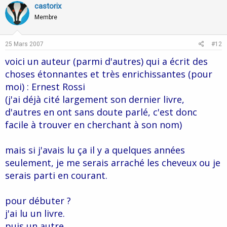
v
w
castorix
o
n
Membre
t
v
e
o
25 Mars 2007
#12
t
voici un auteur (parmi d'autres) qui a écrit des
e
choses étonnantes et très enrichissantes (pour
moi) : Ernest Rossi
(j'ai déjà cité largement son dernier livre,
d'autres en ont sans doute parlé, c'est donc
facile à trouver en cherchant à son nom)
mais si j'avais lu ça il y a quelques années
seulement, je me serais arraché les cheveux ou je
serais parti en courant.
pour débuter ?
j'ai lu un livre.
puis un autre.