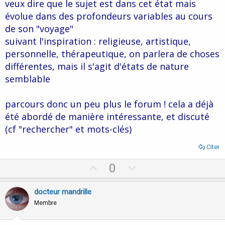
veux dire que le sujet est dans cet état mais
évolue dans des profondeurs variables au cours
de son "voyage"
suivant l'inspiration : religieuse, artistique,
personnelle, thérapeutique, on parlera de choses
différentes, mais il s'agit d'états de nature
semblable
parcours donc un peu plus le forum ! cela a déjà
été abordé de manière intéressante, et discuté
(cf "rechercher" et mots-clés)
Citer
U
D
0
p
o
v
w
docteur mandrille
o
n
Membre
t
v