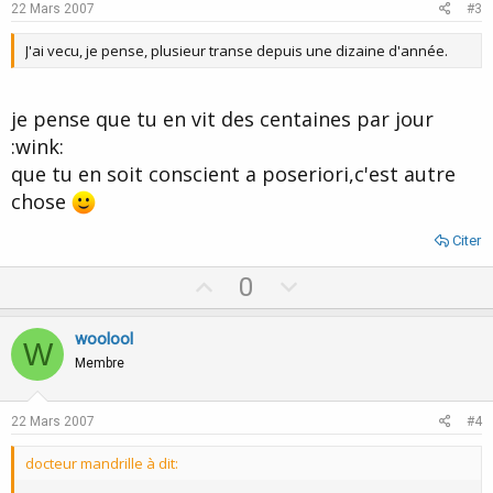
e
o
22 Mars 2007
#3
t
J'ai vecu, je pense, plusieur transe depuis une dizaine d'année.
e
je pense que tu en vit des centaines par jour
:wink:
que tu en soit conscient a poseriori,c'est autre
chose
Citer
U
D
0
p
o
v
w
woolool
W
o
n
Membre
t
v
e
o
22 Mars 2007
#4
t
docteur mandrille à dit:
e