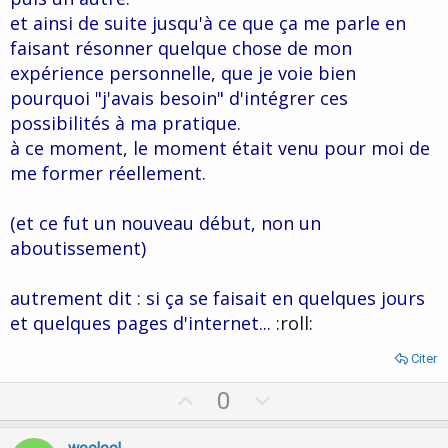
et ainsi de suite jusqu'à ce que ça me parle en
faisant résonner quelque chose de mon
expérience personnelle, que je voie bien
pourquoi "j'avais besoin" d'intégrer ces
possibilités à ma pratique.
à ce moment, le moment était venu pour moi de
me former réellement.
(et ce fut un nouveau début, non un
aboutissement)
autrement dit : si ça se faisait en quelques jours
et quelques pages d'internet...
:roll:
Citer
U
D
0
p
o
v
w
woolool