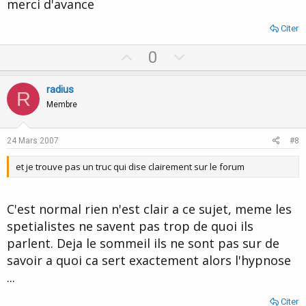
merci d'avance
Citer
U
D
0
p
o
v
w
radius
R
o
n
Membre
t
v
e
o
24 Mars 2007
#8
t
et je trouve pas un truc qui dise clairement sur le forum
e
C'est normal rien n'est clair a ce sujet, meme les
spetialistes ne savent pas trop de quoi ils
parlent. Deja le sommeil ils ne sont pas sur de
savoir a quoi ca sert exactement alors l'hypnose
...
Citer