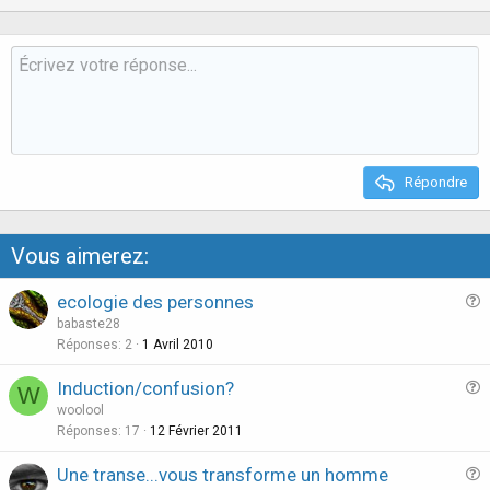
(et ce fut un nouveau début, non un aboutissement)
p
o
v
w
autrement dit : si ça se faisait en quelques jours et quelques
pages d'internet...
:roll:
o
n
t
v
e
o
t
e
Répondre
Vous aimerez:
ecologie des personnes
u
babaste28
e
Réponses
2
1 Avril 2010
s
Induction/confusion?
W
t
u
woolool
i
e
Réponses
17
12 Février 2011
o
s
n
Une transe...vous transforme un homme
t