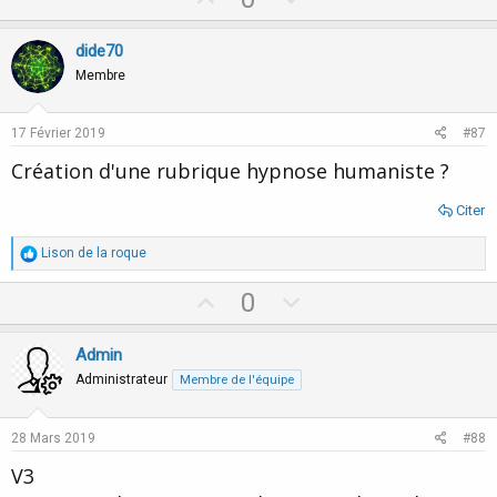
p
o
v
w
dide70
o
n
Membre
t
v
e
o
17 Février 2019
#87
t
Création d'une rubrique hypnose humaniste ?
e
Citer
R
Lison de la roque
é
a
U
D
0
c
p
o
t
i
v
w
Admin
o
o
n
n
Administrateur
Membre de l'équipe
s
t
v
:
e
o
28 Mars 2019
#88
t
V3
e