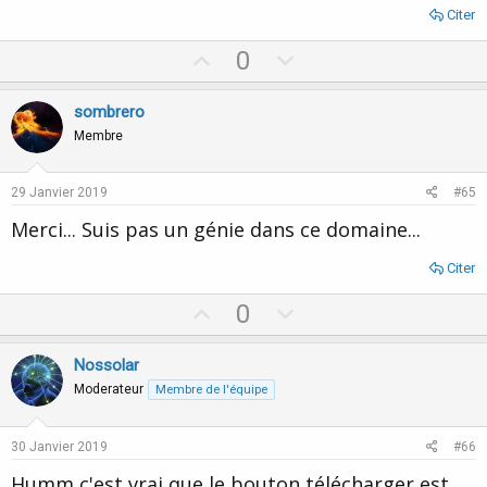
Citer
U
D
0
p
o
v
w
sombrero
o
n
Membre
t
v
e
o
29 Janvier 2019
#65
t
Merci... Suis pas un génie dans ce domaine...
e
Citer
U
D
0
p
o
v
w
Nossolar
o
n
Moderateur
Membre de l'équipe
t
v
e
o
30 Janvier 2019
#66
t
Humm c'est vrai que le bouton télécharger est