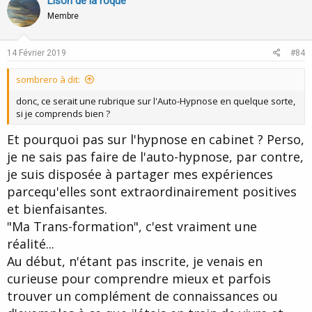
v
w
Lison de la roque
o
n
Membre
t
v
e
o
14 Février 2019
#84
t
sombrero à dit:
e
donc, ce serait une rubrique sur l'Auto-Hypnose en quelque sorte,
si je comprends bien ?
Et pourquoi pas sur l'hypnose en cabinet ? Perso,
je ne sais pas faire de l'auto-hypnose, par contre,
je suis disposée à partager mes expériences
parcequ'elles sont extraordinairement positives
et bienfaisantes.
"Ma Trans-formation", c'est vraiment une
réalité...
Au début, n'étant pas inscrite, je venais en
curieuse pour comprendre mieux et parfois
trouver un complément de connaissances ou