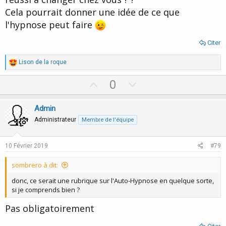
Cela pourrait donner une idée de ce que
l'hypnose peut faire
Citer
R
Lison de la roque
é
a
U
D
0
c
p
o
t
i
v
w
Admin
o
o
n
n
Administrateur
Membre de l'équipe
s
t
v
:
e
o
10 Février 2019
#79
t
sombrero à dit:
e
donc, ce serait une rubrique sur l'Auto-Hypnose en quelque sorte,
si je comprends bien ?
Pas obligatoirement