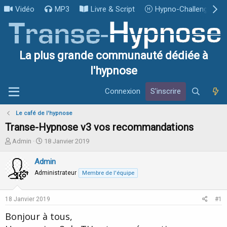
Vidéo
MP3
Livre & Script
Hypno-Challenge
La plus grande communauté dédiée à
l'hypnose
Connexion
S'inscrire
Le café de l'hypnose
Transe-Hypnose v3 vos recommandations
I
D
Admin
18 Janvier 2019
n
a
i
t
Admin
t
e
Administrateur
Membre de l'équipe
i
d
a
e
t
d
18 Janvier 2019
#1
e
é
u
b
Bonjour à tous,
r
u