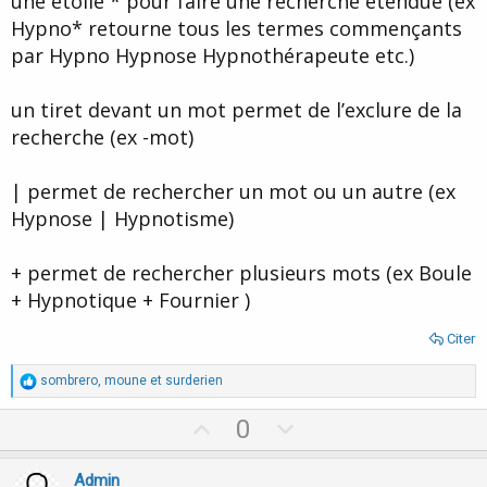
une étoile * pour faire une recherche étendue (ex
Hypno* retourne tous les termes commençants
par Hypno Hypnose Hypnothérapeute etc.)
un tiret devant un mot permet de l’exclure de la
recherche (ex -mot)
| permet de rechercher un mot ou un autre (ex
Hypnose | Hypnotisme)
+ permet de rechercher plusieurs mots (ex Boule
+ Hypnotique + Fournier )
Citer
R
sombrero
,
moune
et
surderien
é
a
U
D
0
c
p
o
t
i
v
w
Admin
o