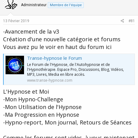
o
n
n
Administrateur
Membre de l'équipe
s
t
v
:
e
o
13 Février 2019
#81
t
-Avancement de la v3
e
Création d'une nouvelle catégorie et forums
Vous avez pu le voir en haut du forum ici
Transe-hypnose le Forum
Le Forum de l'Hypnose, de l'Autohypnose et de
l'Hypnothérapie. Espace Pro, Discussions, Blog, Vidéos,
MP3, Livres, Media en libre accès.
www.transe-hypnose.com
L'Hypnose et Moi
-Mon Hypno-Challenge
-Mon Utilisation de l'Hypnose
-Ma Progression en Hypnose
-Hypno-report, Mon journal, Retours de Séances
Comme les forums sont vides, à vous maintenant