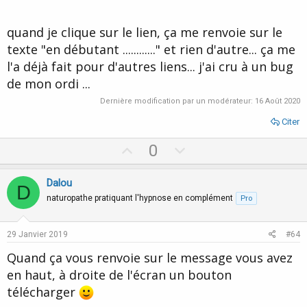
quand je clique sur le lien, ça me renvoie sur le
texte "en débutant ............" et rien d'autre... ça me
l'a déjà fait pour d'autres liens... j'ai cru à un bug
de mon ordi ...
Dernière modification par un modérateur:
16 Août 2020
Citer
U
D
0
p
o
v
w
Dalou
D
o
n
naturopathe pratiquant l'hypnose en complément
Pro
t
v
e
o
29 Janvier 2019
#64
t
Quand ça vous renvoie sur le message vous avez
e
en haut, à droite de l'écran un bouton
télécharger