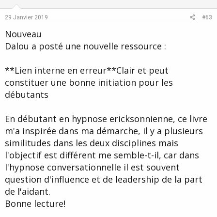
t
v
e
o
29 Janvier 2019
#63
t
Nouveau
e
Dalou a posté une nouvelle ressource :
**Lien interne en erreur**Clair et peut
constituer une bonne initiation pour les
débutants
En débutant en hypnose ericksonnienne, ce livre
m'a inspirée dans ma démarche, il y a plusieurs
similitudes dans les deux disciplines mais
l'objectif est différent me semble-t-il, car dans
l'hypnose conversationnelle il est souvent
question d'influence et de leadership de la part
de l'aidant.
Bonne lecture!