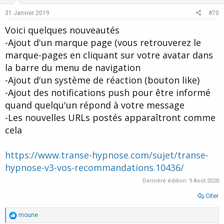
:
e
o
31 Janvier 2019
#70
t
Voici quelques nouveautés
e
-Ajout d'un marque page (vous retrouverez le
marque-pages en cliquant sur votre avatar dans
la barre du menu de navigation
-Ajout d'un système de réaction (bouton like)
-Ajout des notifications push pour être informé
quand quelqu'un répond à votre message
-Les nouvelles URLs postés apparaîtront comme
cela
https://www.transe-hypnose.com/sujet/transe-
hypnose-v3-vos-recommandations.10436/
Dernière édition:
9 Août 2020
Citer
R
moune
é