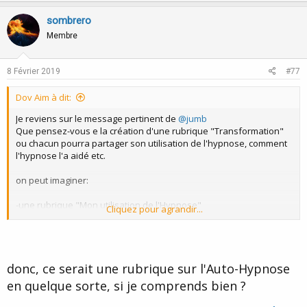
p
o
v
w
sombrero
o
n
Membre
t
v
e
o
8 Février 2019
#77
t
Dov Aim à dit:
e
Je reviens sur le message pertinent de
@jumb
Que pensez-vous e la création d'une rubrique "Transformation"
ou chacun pourra partager son utilisation de l'hypnose, comment
l'hypnose l'a aidé etc.
on peut imaginer:
-une rubrique "Mon utilisation de l'Hypnose"
Cliquez pour agrandir...
-un forum Transformation Utiliser l'Hypnose pour progresser ou
s'améliorer)
-un forum Mon Challenge (ou on pourra suivre les objectifs en
cours de chacun)
donc, ce serait une rubrique sur l'Auto-Hypnose
J'attends vos retours
en quelque sorte, si je comprends bien ?