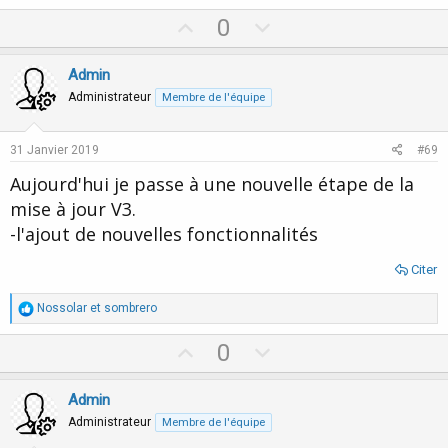
U
D
0
p
o
v
w
Admin
o
n
Administrateur
Membre de l'équipe
t
v
e
o
31 Janvier 2019
#69
t
Aujourd'hui je passe à une nouvelle étape de la
e
mise à jour V3.
-l'ajout de nouvelles fonctionnalités
Citer
R
Nossolar
et
sombrero
é
a
U
D
0
c
p
o
t
i
v
w
Admin
o
o
n
n
Administrateur
Membre de l'équipe
s
t
v