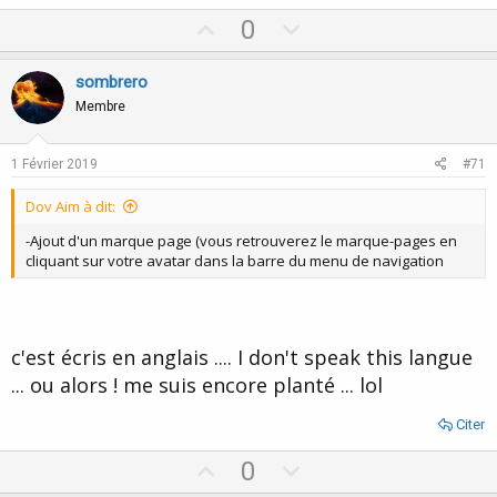
a
U
D
0
c
p
o
t
i
v
w
sombrero
o
o
n
n
Membre
s
t
v
:
e
o
1 Février 2019
#71
t
Dov Aim à dit:
e
-Ajout d'un marque page (vous retrouverez le marque-pages en
cliquant sur votre avatar dans la barre du menu de navigation
c'est écris en anglais .... I don't speak this langue
... ou alors ! me suis encore planté ... lol
Citer
U
D
0