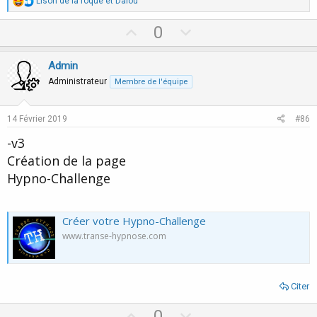
R
Lison de la roque
et
Dalou
é
a
U
D
0
c
p
o
t
i
v
w
Admin
o
o
n
n
Administrateur
Membre de l'équipe
s
t
v
:
e
o
14 Février 2019
#86
t
-v3
e
Création de la page
Hypno-Challenge
Créer votre Hypno-Challenge
www.transe-hypnose.com
Citer
U
D
0