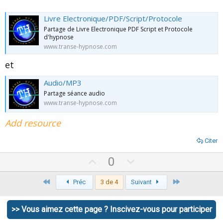
Livre Electronique/PDF/Script/Protocole
Partage de Livre Electronique PDF Script et Protocole
d'hypnose
www.transe-hypnose.com
et
Audio/MP3
Partage séance audio
www.transe-hypnose.com
Add resource
Citer
U
D
0
p
o
Premier
Dernier
Préc
v
3 de 4
Suivant
w
o
n
t
v
>> Vous aimez cette page ? Inscivez-vous pour participer
e
o