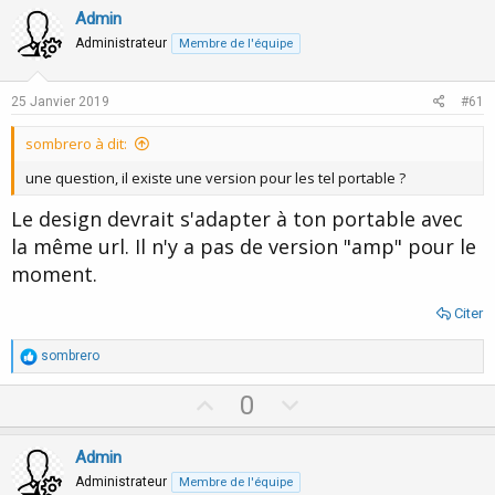
o
Admin
n
s
Administrateur
Membre de l'équipe
:
25 Janvier 2019
#61
sombrero à dit:
une question, il existe une version pour les tel portable ?
Le design devrait s'adapter à ton portable avec
la même url. Il n'y a pas de version "amp" pour le
moment.
Citer
R
sombrero
é
a
U
D
0
c
p
o
t
i
v
w
Admin
o
o
n
n
Administrateur
Membre de l'équipe