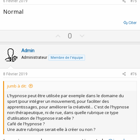
e
o
6 Février 2019
#75
t
Normal
e
Citer
U
D
0
p
o
v
w
Admin
o
n
Administrateur
Membre de l'équipe
t
v
e
o
8 Février 2019
#76
t
jumb à dit:
e
L'hypnose peut être utilisée par exemple dans le domaine du
sport (pour intégrer un mouvement), pour faciliter des
apprentissages, pour améliorer la créativité... C'est de l'hypnose
non thérapeutique, ni de rue, dans quelle rubrique ce type
d'utilisation de l'hypnose irait-elle ?
Café de l'hypnose ?
Une autre rubrique serait-elle à créer ou non ?