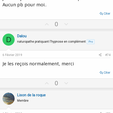
e
Aucun pb pour moi..
Citer
U
D
0
p
o
v
w
Dalou
D
o
n
naturopathe pratiquant l'hypnose en complément
Pro
t
v
e
o
6 Février 2019
#74
t
Je les reçois normalement, merci
e
Citer
U
D
0
p
o
v
w
Lison de la roque
o
n
Membre
t
v