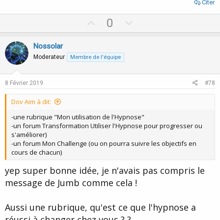
Citer
U
D
0
p
o
v
w
Nossolar
o
n
Moderateur
Membre de l'équipe
t
v
e
o
8 Février 2019
#78
t
Dov Aim à dit:
e
-une rubrique "Mon utilisation de l'Hypnose"
-un forum Transformation Utiliser l'Hypnose pour progresser ou
s'améliorer)
-un forum Mon Challenge (ou on pourra suivre les objectifs en
cours de chacun)
yep super bonne idée, je n'avais pas compris le
message de Jumb comme cela !
Aussi une rubrique, qu'est ce que l'hypnose a
réussi à changer chez vous ? ?