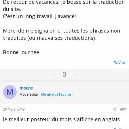
De retour de vacances, je bosse sur la traduction
du site.
C'est un long travail. J'avance!
Merci de me signaler ici toutes les phrases non
traduites (ou mauvaises traductions).
Bonne journée
Citer
U
D
0
p
o
v
w
moune
M
o
n
Moderateur
Membre de l'équipe
t
v
e
o
28 Mars 2019
#89
t
le meilleur posteur du mois s'affiche en anglais
e