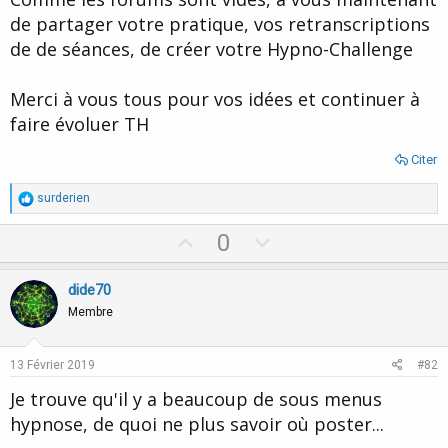
de partager votre pratique, vos retranscriptions
de de séances, de créer votre Hypno-Challenge
Merci à vous tous pour vos idées et continuer à
faire évoluer TH
Citer
R
surderien
é
a
U
D
0
c
p
o
t
i
v
w
dide70
o
o
n
n
Membre
s
t
v
:
e
o
13 Février 2019
#82
t
Je trouve qu'il y a beaucoup de sous menus
e
hypnose, de quoi ne plus savoir où poster...