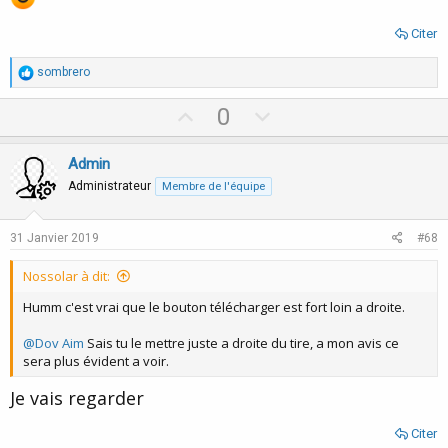
Citer
R
sombrero
é
a
U
D
0
c
p
o
t
i
v
w
Admin
o
o
n
n
Administrateur
Membre de l'équipe
s
t
v
:
e
o
31 Janvier 2019
#68
t
Nossolar à dit:
e
Humm c'est vrai que le bouton télécharger est fort loin a droite.
@Dov Aim
Sais tu le mettre juste a droite du tire, a mon avis ce
sera plus évident a voir.
Je vais regarder
Citer