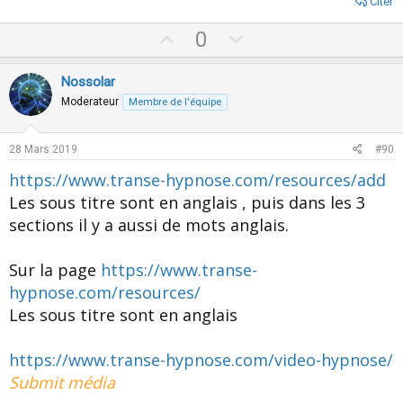
Citer
U
D
0
p
o
v
w
Nossolar
o
n
Moderateur
Membre de l'équipe
t
v
e
o
28 Mars 2019
#90
t
https://www.transe-hypnose.com/resources/add
e
Les sous titre sont en anglais , puis dans les 3
sections il y a aussi de mots anglais.
Sur la page
https://www.transe-
hypnose.com/resources/
Les sous titre sont en anglais
https://www.transe-hypnose.com/video-hypnose/
Submit média