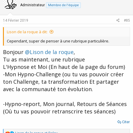
o
n
n
Administrateur
Membre de l'équipe
s
t
v
:
e
o
14 Février 2019
#85
t
Lison de la roque à dit:
e
Cependant, super de penser à une rubrique particulière.
Bonjour
@Lison de la roque
,
Tu as maintenant, une rubrique
L'Hypnose et Moi (En haut de la page du forum)
-Mon Hypno-Challenge (ou tu vas pouvoir créer
ton Challenge, ta transformation Et partager
avec la communauté ton évolution.
-Hypno-report, Mon journal, Retours de Séances
(Où tu vas pouvoir retranscrire tes séances)
Citer