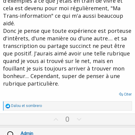
d'exemples à ce que j'étais en train de vivre et
cela est devenu pour moi régulièrement, "Ma
Trans-information" ce qui m'a aussi beaucoup
aidé.
Donc je pense que toute expérience est porteuse
d'intêrets, d'une manière ou d'une autre.... et sa
transcription ou partage succinct ne peut être
que positif. J'aurais aimé avoir une telle rubrique
quand je vous ai trouvé sur le net, mais en
fouillant je suis toujours arriver à trouver mon
bonheur... Cependant, super de penser à une
rubrique particulière.
Citer
R
Dalou
et
sombrero
é
a
U
D
0
c
p
o
t
i
v
w
Admin
o