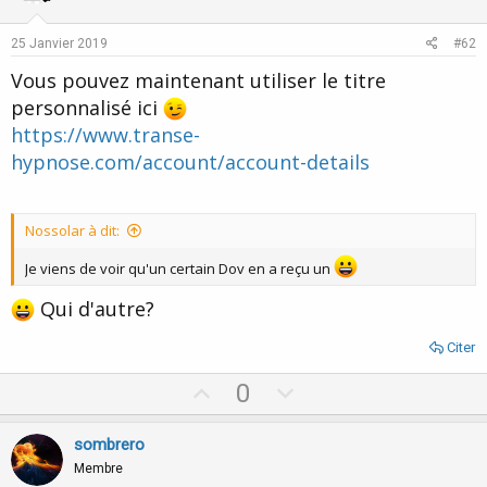
s
t
v
:
e
o
25 Janvier 2019
#62
t
Vous pouvez maintenant utiliser le titre
e
personnalisé ici
https://www.transe-
hypnose.com/account/account-details
Nossolar à dit:
Je viens de voir qu'un certain Dov en a reçu un
Qui d'autre?
Citer
U
D
0
p
o
v
w
sombrero
o
n
Membre