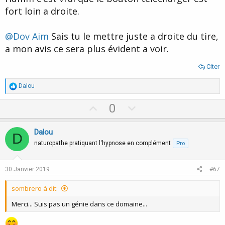
e
fort loin a droite.
@Dov Aim
Sais tu le mettre juste a droite du tire,
a mon avis ce sera plus évident a voir.
Citer
R
Dalou
é
a
U
D
0
c
p
o
t
i
v
w
Dalou
o
D
o
n
n
naturopathe pratiquant l'hypnose en complément
Pro
s
t
v
:
e
o
30 Janvier 2019
#67
t
sombrero à dit:
e
Merci... Suis pas un génie dans ce domaine...