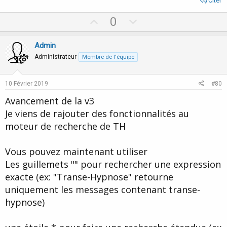
Citer
U
D
0
p
o
v
w
Admin
o
n
Administrateur
Membre de l'équipe
t
v
e
o
10 Février 2019
#80
t
Avancement de la v3
e
Je viens de rajouter des fonctionnalités au
moteur de recherche de TH
Vous pouvez maintenant utiliser
Les guillemets "" pour rechercher une expression
exacte (ex: "Transe-Hypnose" retourne
uniquement les messages contenant transe-
hypnose)