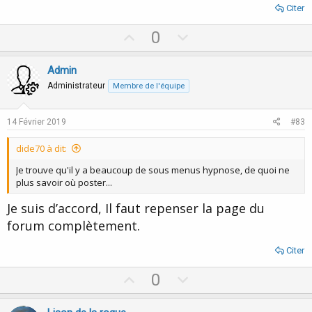
Citer
U
D
0
p
o
v
w
Admin
o
n
Administrateur
Membre de l'équipe
t
v
e
o
14 Février 2019
#83
t
dide70 à dit:
e
Je trouve qu'il y a beaucoup de sous menus hypnose, de quoi ne
plus savoir où poster...
Je suis d’accord, Il faut repenser la page du
forum complètement.
Citer
U
D
0
p
o