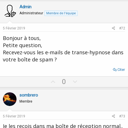
p
o
v
w
Admin
o
n
Administrateur
Membre de l'équipe
t
v
e
o
5 Février 2019
#72
t
Bonjour à tous,
e
Petite question,
Recevez-vous les e-mails de transe-hypnose dans
votre boîte de spam ?
Citer
U
D
0
p
o
v
w
sombrero
o
n
Membre
t
v
e
o
5 Février 2019
#73
t
Je les reçois dans ma boîte de réception normal..