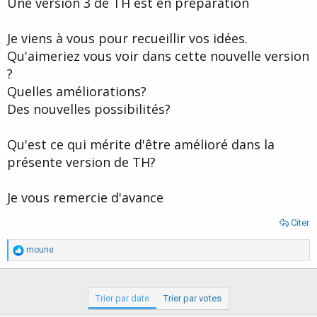
Une version 3 de TH est en préparation
d
t
e
l
Je viens à vous pour recueillir vos idées.
a
Qu'aimeriez vous voir dans cette nouvelle version
d
i
?
s
Quelles améliorations?
c
Des nouvelles possibilités?
u
s
s
Qu'est ce qui mérite d'être amélioré dans la
i
présente version de TH?
o
n
Je vous remercie d'avance
Citer
R
moune
é
a
c
t
Trier par date
Trier par votes
i