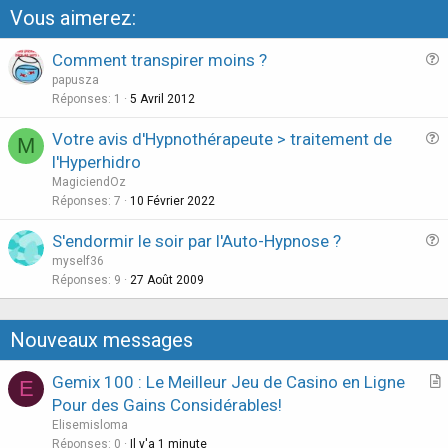
Vous aimerez:
Comment transpirer moins ?
u
papusza
e
Réponses
1
5 Avril 2012
s
Votre avis d'Hypnothérapeute > traitement de
M
t
u
l'Hyperhidro
i
e
MagiciendOz
o
s
Réponses
7
10 Février 2022
n
t
S'endormir le soir par l'Auto-Hypnose ?
i
u
myself36
o
e
Réponses
9
27 Août 2009
n
s
t
Nouveaux messages
i
o
Gemix 100 : Le Meilleur Jeu de Casino en Ligne
E
n
r
Pour des Gains Considérables!
t
Elisemisloma
i
Réponses
0
Il y'a 1 minute