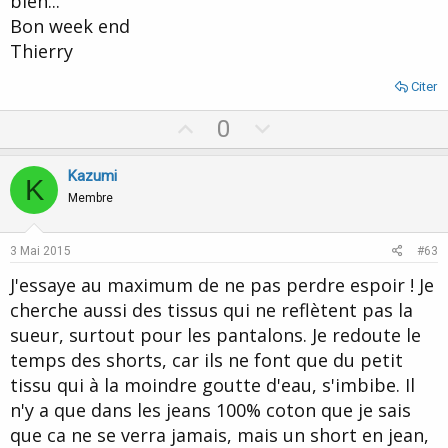
bien...
Bon week end
Thierry
Citer
U
D
0
p
o
v
w
Kazumi
K
o
n
Membre
t
v
e
o
3 Mai 2015
#63
t
J'essaye au maximum de ne pas perdre espoir ! Je
e
cherche aussi des tissus qui ne reflètent pas la
sueur, surtout pour les pantalons. Je redoute le
temps des shorts, car ils ne font que du petit
tissu qui à la moindre goutte d'eau, s'imbibe. Il
n'y a que dans les jeans 100% coton que je sais
que ca ne se verra jamais, mais un short en jean,