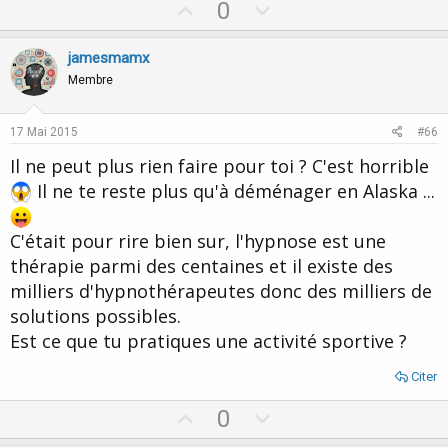
U
D
0
p
o
v
w
jamesmamx
o
n
Membre
t
v
e
o
17 Mai 2015
#66
t
Il ne peut plus rien faire pour toi ? C'est horrible
e
Il ne te reste plus qu'à déménager en Alaska ...
C'était pour rire bien sur, l'hypnose est une
thérapie parmi des centaines et il existe des
milliers d'hypnothérapeutes donc des milliers de
solutions possibles.
Est ce que tu pratiques une activité sportive ?
Citer
U
D
0
p
o