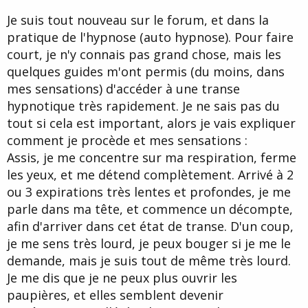
d
t
Je suis tout nouveau sur le forum, et dans la
e
l
pratique de l'hypnose (auto hypnose). Pour faire
a
court, je n'y connais pas grand chose, mais les
d
i
quelques guides m'ont permis (du moins, dans
s
mes sensations) d'accéder à une transe
c
hypnotique très rapidement. Je ne sais pas du
u
s
tout si cela est important, alors je vais expliquer
s
comment je procède et mes sensations :
i
Assis, je me concentre sur ma respiration, ferme
o
n
les yeux, et me détend complètement. Arrivé à 2
ou 3 expirations très lentes et profondes, je me
parle dans ma tête, et commence un décompte,
afin d'arriver dans cet état de transe. D'un coup,
je me sens très lourd, je peux bouger si je me le
demande, mais je suis tout de même très lourd.
Je me dis que je ne peux plus ouvrir les
paupières, et elles semblent devenir