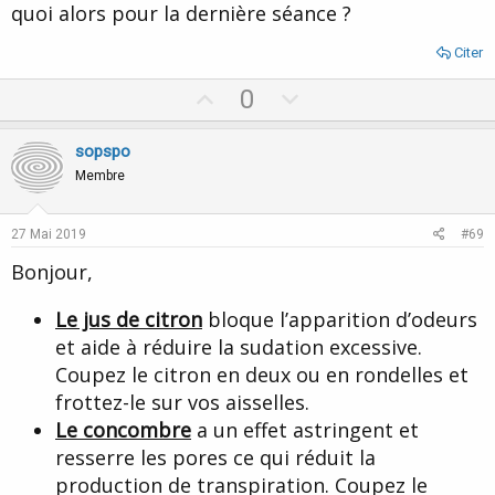
quoi alors pour la dernière séance ?
Citer
U
D
0
p
o
v
w
sopspo
o
n
Membre
t
v
e
o
27 Mai 2019
#69
t
Bonjour,
e
Le jus de citron
bloque l’apparition d’odeurs
et aide à réduire la sudation excessive.
Coupez le citron en deux ou en rondelles et
frottez-le sur vos aisselles.
Le concombre
a un effet astringent et
resserre les pores ce qui réduit la
production de transpiration. Coupez le