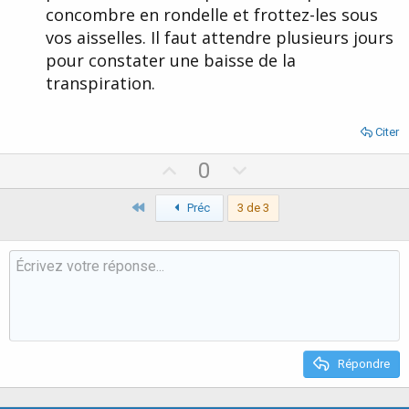
concombre en rondelle et frottez-les sous
vos aisselles. Il faut attendre plusieurs jours
pour constater une baisse de la
transpiration.
Citer
U
D
0
p
o
Premier
v
Préc
3 de 3
w
o
n
t
v
e
o
t
e
Répondre