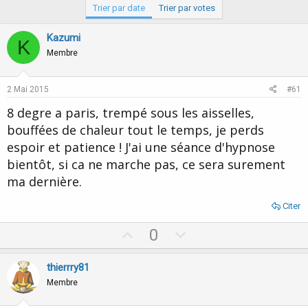
Trier par date
Trier par votes
Kazumi
K
Membre
2 Mai 2015
#61
8 degre a paris, trempé sous les aisselles,
bouffées de chaleur tout le temps, je perds
espoir et patience ! J'ai une séance d'hypnose
bientôt, si ca ne marche pas, ce sera surement
ma dernière.
Citer
U
D
0
p
o
v
w
thierrry81
o
n
Membre
t
v