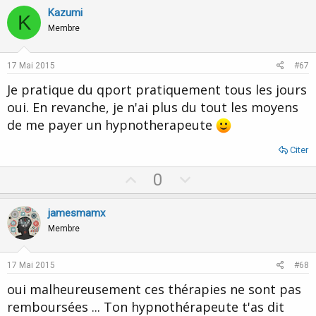
v
w
Kazumi
K
o
n
Membre
t
v
e
o
17 Mai 2015
#67
t
Je pratique du qport pratiquement tous les jours
e
oui. En revanche, je n'ai plus du tout les moyens
de me payer un hypnotherapeute
Citer
U
D
0
p
o
v
w
jamesmamx
o
n
Membre
t
v
e
o
17 Mai 2015
#68
t
oui malheureusement ces thérapies ne sont pas
e
remboursées ... Ton hypnothérapeute t'as dit