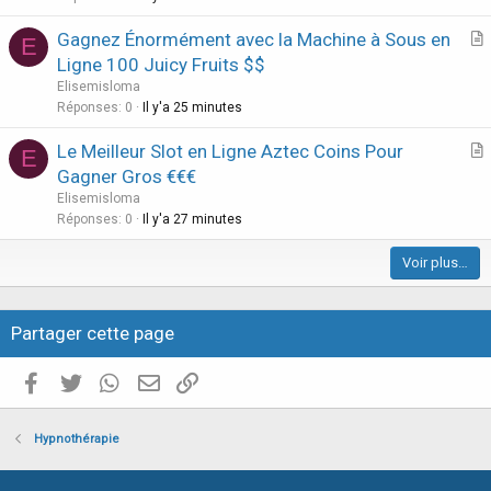
c
Gagnez Énormément avec la Machine à Sous en
l
E
r
Ligne 100 Juicy Fruits $$
e
t
Elisemisloma
i
Réponses
0
Il y'a 25 minutes
c
Le Meilleur Slot en Ligne Aztec Coins Pour
l
E
r
Gagner Gros €€€
e
t
Elisemisloma
i
Réponses
0
Il y'a 27 minutes
c
Voir plus…
l
e
Partager cette page
Facebook
Twitter
WhatsApp
E-mail valide
Copier le lien
Hypnothérapie