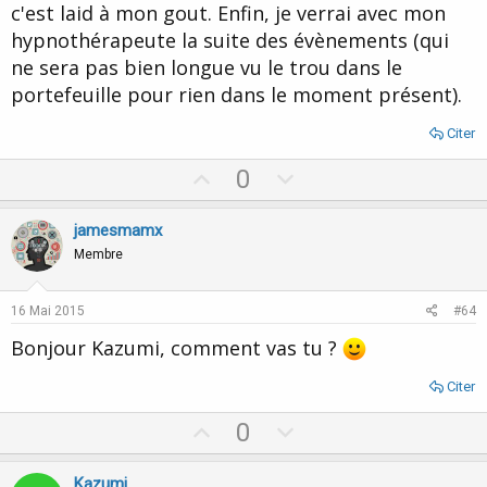
c'est laid à mon gout. Enfin, je verrai avec mon
hypnothérapeute la suite des évènements (qui
ne sera pas bien longue vu le trou dans le
portefeuille pour rien dans le moment présent).
Citer
U
D
0
p
o
v
w
jamesmamx
o
n
Membre
t
v
e
o
16 Mai 2015
#64
t
Bonjour Kazumi, comment vas tu ?
e
Citer
U
D
0
p
o
v
w
Kazumi