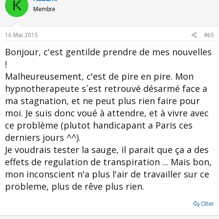
K
o
n
Membre
t
v
e
o
16 Mai 2015
#65
t
Bonjour, c'est gentilde prendre de mes nouvelles
e
!
Malheureusement, c'est de pire en pire. Mon
hypnotherapeute s´est retrouvé désarmé face a
ma stagnation, et ne peut plus rien faire pour
moi. Je suis donc voué à attendre, et à vivre avec
ce problème (plutot handicapant a Paris ces
derniers jours ^^).
Je voudrais tester la sauge, il parait que ça a des
effets de regulation de transpiration ... Mais bon,
mon inconscient n'a plus l'air de travailler sur ce
probleme, plus de rêve plus rien.
Citer