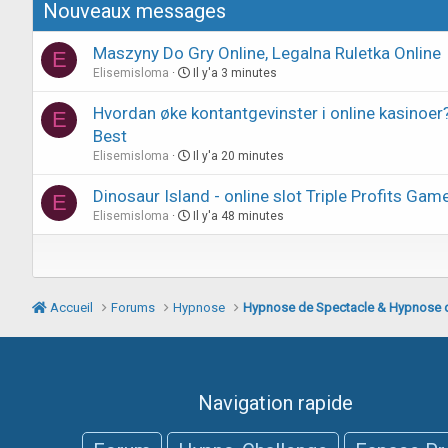
Nouveaux messages
Maszyny Do Gry Online, Legalna Ruletka Online
E
Elisemisloma
Il y'a 3 minutes
Hvordan øke kontantgevinster i online kasinoer?
E
Best
Elisemisloma
Il y'a 20 minutes
Dinosaur Island - online slot Triple Profits Ga
E
Elisemisloma
Il y'a 48 minutes
Accueil
Forums
Hypnose
Hypnose de Spectacle & Hypnose 
Navigation rapide