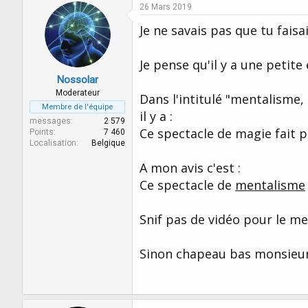
o
26 Mars 2019
n
s
Je ne savais pas que tu fais
:
Je pense qu'il y a une petite 
Nossolar
Moderateur
Dans l'intitulé "mentalisme,
Membre de l'équipe
il y a :
messages
2 579
Ce spectacle de magie fait p
Points
7 460
Localisation
Belgique
A mon avis c'est :
Ce spectacle de
mentalisme
Snif pas de vidéo pour le m
Sinon chapeau bas monsieur l