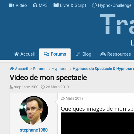
Vidéo
MP3
Livre & Script
Hypno-Challenge
L
Accueil
Forums
Blog
Ressources
Accueil
Forums
Hypnose
Hypnose de Spectacle & Hypnose 
Video de mon spectacle
I
D
stephane1980
26 Mars 2019
n
a
i
t
26 Mars 2019
t
e
Quelques images de mon spe
i
d
a
e
t
d
e
é
stephane1980
u
b