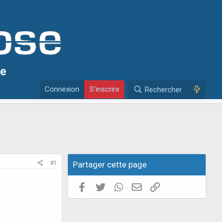
se
Connexion
S'inscrire
Rechercher
#1
Partager cette page
Facebook
Twitter
WhatsApp
E-mail valide
Copier le lien