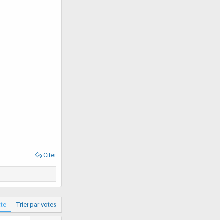
Citer
ate
Trier par votes