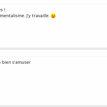
s !
entalisme. J'y travaille.
u bien s'amuser