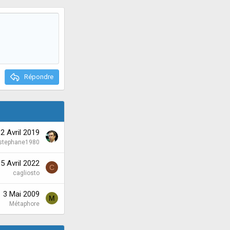
e
Répondre
2 Avril 2019
stephane1980
5 Avril 2022
C
cagliosto
3 Mai 2009
M
Métaphore