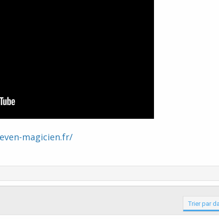
even-magicien.fr/
Trier par d