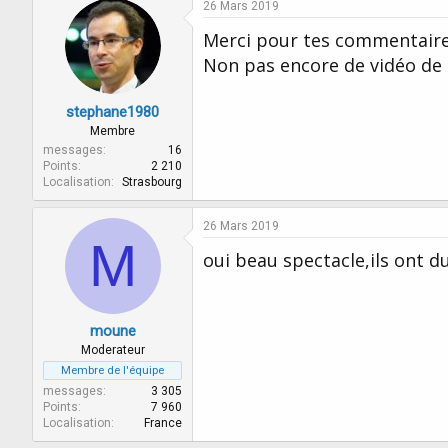
26 Mars 2019
Merci pour tes commentaire
Non pas encore de vidéo de m
stephane1980
Membre
messages
16
Points
2 210
Localisation
Strasbourg
26 Mars 2019
M
oui beau spectacle,ils ont d
moune
Moderateur
Membre de l'équipe
messages
3 305
Points
7 960
Localisation
France