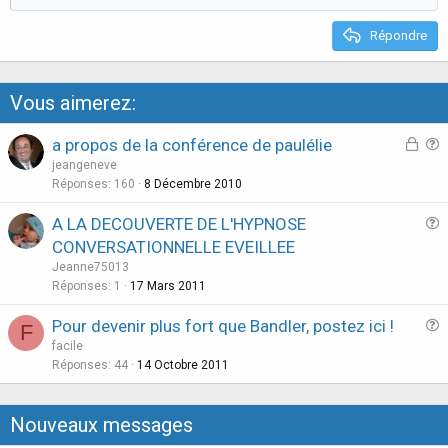
t
e
Répondre
Vous aimerez:
D
a propos de la conférence de paulélie
i
u
jeangeneve
s
e
Réponses
160
8 Décembre 2010
c
s
A LA DECOUVERTE DE L'HYPNOSE
u
t
u
CONVERSATIONNELLE EVEILLEE
s
i
e
Jeanne75013
s
o
s
Réponses
1
17 Mars 2011
i
n
t
o
Pour devenir plus fort que Bandler, postez ici !
i
F
n
u
facile
o
v
e
Réponses
44
14 Octobre 2011
n
e
s
r
t
r
Nouveaux messages
i
o