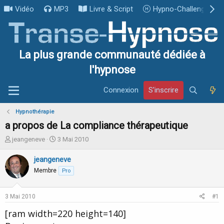
Vidéo
MP3
Livre & Script
Hypno-Challenge
La plus grande communauté dédiée à
l'hypnose
Connexion
S'inscrire
Hypnothérapie
a propos de La compliance thérapeutique
I
D
jeangeneve
3 Mai 2010
n
a
i
t
jeangeneve
t
e
Membre
Pro
i
d
a
e
t
d
3 Mai 2010
#1
e
é
u
b
[ram width=220 height=140]
r
u