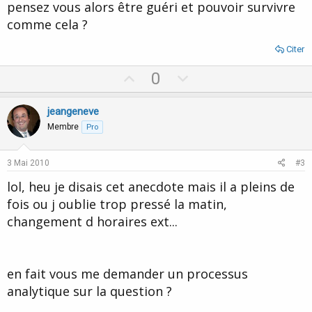
pensez vous alors être guéri et pouvoir survivre
comme cela ?
Citer
U
D
0
p
o
v
w
jeangeneve
o
n
Membre
Pro
t
v
e
o
3 Mai 2010
#3
t
lol, heu je disais cet anecdote mais il a pleins de
e
fois ou j oublie trop pressé la matin,
changement d horaires ext...
en fait vous me demander un processus
analytique sur la question ?