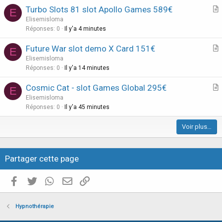
o
u
Turbo Slots 81 slot Apollo Games 589€
E
n
i
r
Elisemisloma
l
t
Réponses
0
Il y'a 4 minutes
l
i
é
Future War slot demo X Card 151€
E
c
e
r
Elisemisloma
l
t
Réponses
0
Il y'a 14 minutes
e
i
Cosmic Cat - slot Games Global 295€
E
c
r
Elisemisloma
l
t
Réponses
0
Il y'a 45 minutes
e
i
Voir plus…
c
l
e
Partager cette page
Facebook
Twitter
WhatsApp
E-mail valide
Copier le lien
Hypnothérapie