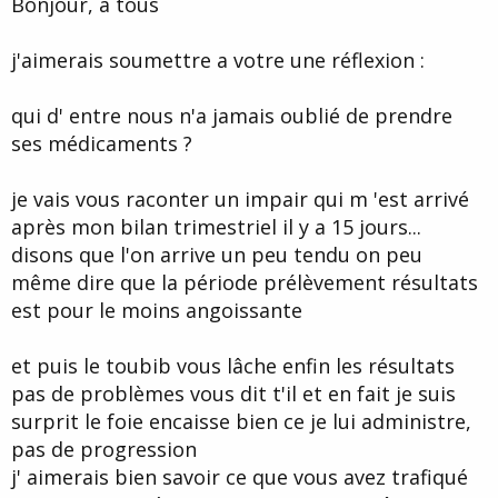
Bonjour, a tous
d
t
e
l
j'aimerais soumettre a votre une réflexion :
a
d
i
qui d' entre nous n'a jamais oublié de prendre
s
ses médicaments ?
c
u
s
je vais vous raconter un impair qui m 'est arrivé
s
après mon bilan trimestriel il y a 15 jours...
i
disons que l'on arrive un peu tendu on peu
o
n
même dire que la période prélèvement résultats
est pour le moins angoissante
et puis le toubib vous lâche enfin les résultats
pas de problèmes vous dit t'il et en fait je suis
surprit le foie encaisse bien ce je lui administre,
pas de progression
j' aimerais bien savoir ce que vous avez trafiqué