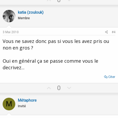
0
p
o
v
w
katia (zoulouk)
o
n
Membre
t
v
e
o
3 Mai 2010
#4
t
Vous ne savez donc pas si vous les avez pris ou
e
non en gros ?
Oui en général ça se passe comme vous le
decrivez...
Citer
U
D
0
p
o
v
w
Métaphore
M
o
n
Invité
t
v