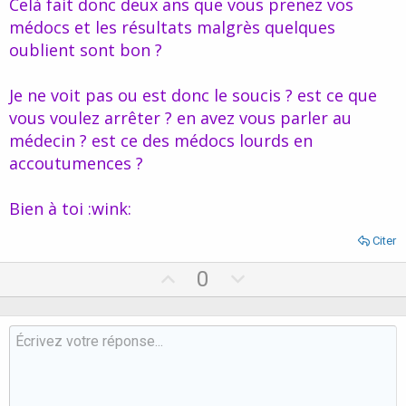
Celà fait donc deux ans que vous prenez vos
médicament, et que le fait de les oublier retarde ce processus...
e
médocs et les résultats malgrès quelques
oublient sont bon ?
Je ne voit pas ou est donc le soucis ? est ce que
vous voulez arrêter ? en avez vous parler au
médecin ? est ce des médocs lourds en
accoutumences ?
Bien à toi :wink:
Citer
U
D
0
p
o
v
w
o
n
t
v
e
o