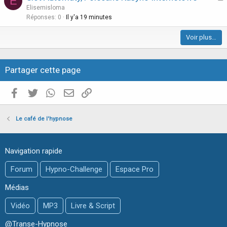
E
r
Elisemisloma
l
t
Réponses
0
Il y'a 19 minutes
e
i
Voir plus…
c
l
e
Partager cette page
Facebook
Twitter
WhatsApp
E-mail valide
Copier le lien
Le café de l'hypnose
Navigation rapide
Forum
Hypno-Challenge
Espace Pro
Médias
Vidéo
MP3
Livre & Script
@Transe-Hypnose