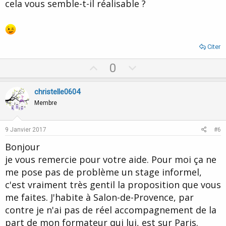
cela vous semble-t-il réalisable ?
Citer
U
D
0
p
o
v
w
christelle0604
o
n
Membre
t
v
e
o
9 Janvier 2017
#6
t
Bonjour
e
je vous remercie pour votre aide. Pour moi ça ne
me pose pas de problème un stage informel,
c'est vraiment très gentil la proposition que vous
me faites. J'habite à Salon-de-Provence, par
contre je n'ai pas de réel accompagnement de la
part de mon formateur qui lui, est sur Paris.