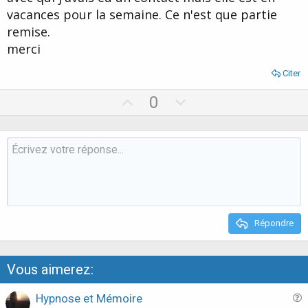
vacances pour la semaine. Ce n'est que partie
remise.
merci
Citer
U
D
0
p
o
v
w
o
n
t
v
e
o
t
e
Répondre
Vous aimerez:
Hypnose et Mémoire