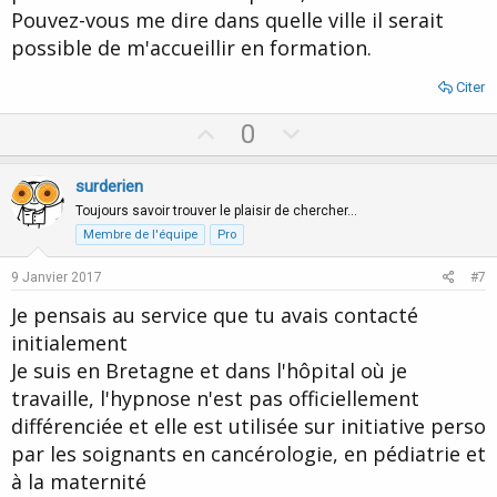
Pouvez-vous me dire dans quelle ville il serait
possible de m'accueillir en formation.
Citer
U
D
0
p
o
v
w
surderien
o
n
Toujours savoir trouver le plaisir de chercher…
t
v
Membre de l'équipe
Pro
e
o
9 Janvier 2017
#7
t
Je pensais au service que tu avais contacté
e
initialement
Je suis en Bretagne et dans l'hôpital où je
travaille, l'hypnose n'est pas officiellement
différenciée et elle est utilisée sur initiative perso
par les soignants en cancérologie, en pédiatrie et
à la maternité