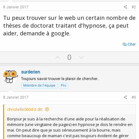
8 Janvier 2017
#2
Tu peux trouver sur le web un certain nombre de
thèses de doctorat traitant d'hypnose, ça peut
aider, demande à google.
Citer
U
D
0
p
o
v
w
surderien
o
n
Toujours savoir trouver le plaisir de chercher…
t
v
Membre de l'équipe
Pro
e
o
8 Janvier 2017
#3
t
e
christelle0604 à dit:
Bonjour je suis à la recherche d'une aide pour la réalisation de
mémoire (une vingtaine de pages) en hypnose je dois le rendre en
mai. On peut dire que je suis sérieusement à la bourre, mais
comme beaucoup de maman c'est pas toujours évident de gérer