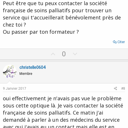
Peut être que tu peux contacter la société
française de soins palliatifs pour trouver un
service qui t'accueillerait bénévolement près de
chez toi ?
Ou passer par ton formateur ?
Citer
U
D
0
p
o
v
w
christelle0604
o
n
Membre
t
v
e
o
9 Janvier 2017
#8
t
oui effectivement je n'avais pas vue le problème
e
sous cette optique là. Je vais contacter la société
française de soins palliatifs. Ce matin j'ai
demandé à parler à un des médecins du service
avec qui j'avais eu un contact mais elle est en