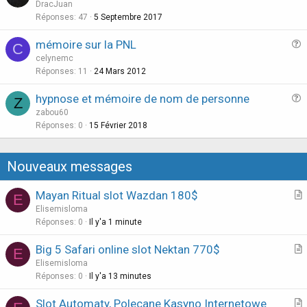
u
DracJuan
e
Réponses
47
5 Septembre 2017
s
mémoire sur la PNL
C
t
u
celynemc
i
e
Réponses
11
24 Mars 2012
o
s
n
hypnose et mémoire de nom de personne
Z
t
u
zabou60
i
e
Réponses
0
15 Février 2018
o
s
n
t
Nouveaux messages
i
o
Mayan Ritual slot Wazdan 180$
E
n
r
Elisemisloma
t
Réponses
0
Il y'a 1 minute
i
Big 5 Safari online slot Nektan 770$
E
c
r
Elisemisloma
l
t
Réponses
0
Il y'a 13 minutes
e
i
Slot Automaty, Polecane Kasyno Internetowe
c