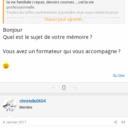
la vie familiale ( repas, devoirs courses ....) et la vie
professionnelle.
Toutes les infos sont bonnes à prendre et je vous remercie pour
votre aide c'est la dernière ligne droite pour moi après l'ouverture
Cliquez pour agrandir...
de mon cabinet.
Bonjour
Quel est le sujet de votre mémoire ?
Vous avez un formateur qui vous accompagne ?
Citer
U
D
0
p
o
v
w
christelle0604
o
n
Membre
t
v
e
o
8 Janvier 2017
#4