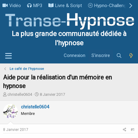
Vidéo
MP3
Livre & Script
Hypno-Challenge
La plus grande communauté dédiée à
l'hypnose
Connexion
S'inscrire
Le café de l'hypnose
Aide pour la réalisation d'un mémoire en
hypnose
I
D
christelle0604
8 Janvier 2017
n
a
i
t
christelle0604
t
e
Membre
i
d
a
e
t
d
8 Janvier 2017
#1
e
é