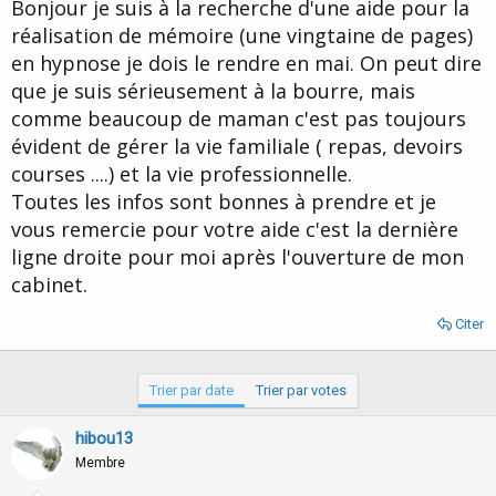
u
b
Bonjour je suis à la recherche d'une aide pour la
r
u
réalisation de mémoire (une vingtaine de pages)
d
t
en hypnose je dois le rendre en mai. On peut dire
e
l
que je suis sérieusement à la bourre, mais
a
comme beaucoup de maman c'est pas toujours
d
i
évident de gérer la vie familiale ( repas, devoirs
s
courses ....) et la vie professionnelle.
c
Toutes les infos sont bonnes à prendre et je
u
s
vous remercie pour votre aide c'est la dernière
s
ligne droite pour moi après l'ouverture de mon
i
cabinet.
o
n
Citer
Trier par date
Trier par votes
hibou13
Membre