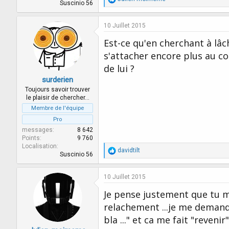
Suscinio 56
é
a
c
10 Juillet 2015
t
i
Est-ce qu'en cherchant à lâc
o
s'attacher encore plus au c
n
s
de lui ?
:
surderien
Toujours savoir trouver
le plaisir de chercher…
Membre de l'équipe
Pro
messages
8 642
Points
9 760
Localisation
R
davidtilt
Suscinio 56
é
a
c
10 Juillet 2015
t
i
Je pense justement que tu m
o
relachement ...je me demande 
n
s
bla ..." et ca me fait "reven
: