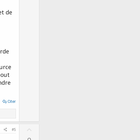
o
et de
t
e
arde
urce
tout
ndre
Citer
U
#5
p