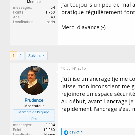
r
u
Membre
J'ai toujours un peu de mal
d
t
messages
54
pratique régulièrement font 
e
Points
1 760
Age
40
l
Localisation
paris
a
Merci d'avance ;-)
d
i
s
c
u
s
1
2
Suivant
s
i
10 Juillet 2015
o
n
J'utilise un ancrage (je me c
laisse mon inconscient me g
rejoindre un espace sécurité
Prudence
Au début, avant l'ancrage j
Moderateur
rapidement l'ancrage s'est m
Membre de l'équipe
Pro
messages
3 904
Points
10 060
R
davidtilt
Localisation
Nancy