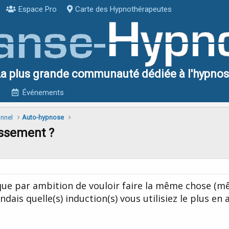
Espace Pro
Carte des Hypnothérapeutes
a plus grande communauté dédiée à l'hypno
Événements
onnel
Auto-hypnose
issement ?
 que par ambition de vouloir faire la même chose (m
dais quelle(s) induction(s) vous utilisiez le plus en