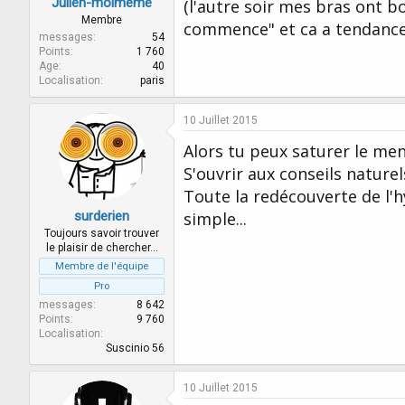
Julien-moimeme
(l'autre soir mes bras ont b
Membre
commence" et ca a tendance a
messages
54
Points
1 760
Age
40
Localisation
paris
10 Juillet 2015
Alors tu peux saturer le men
S'ouvrir aux conseils nature
Toute la redécouverte de l'h
surderien
simple...
Toujours savoir trouver
le plaisir de chercher…
Membre de l'équipe
Pro
messages
8 642
Points
9 760
Localisation
Suscinio 56
10 Juillet 2015