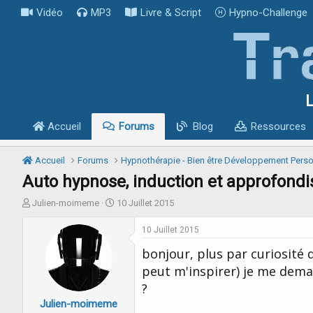
Vidéo
MP3
Livre & Script
Hypno-Challenge
L
Accueil
Forums
Blog
Ressources
Accueil
Forums
Hypnothérapie - Bien être Développement Pers
Auto hypnose, induction et approfond
I
D
Julien-moimeme
10 Juillet 2015
n
a
i
t
10 Juillet 2015
t
e
bonjour, plus par curiosité
i
d
a
e
peut m'inspirer) je me deman
t
d
?
e
é
Julien-moimeme
u
b