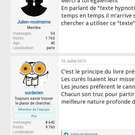
Merci a toi également
o
En parlant de "texte hypnotiq
n
s
temps en temps il m'arrive s
:
Julien-moimeme
chercher a utiliser ce "texte"
Membre
messages
54
Points
1 760
Age
40
Localisation
paris
10 Juillet 2015
C'est le principe du livre pré
Les curés lisaient leur misse
Les jeunes préfèrent le can
surderien
Chacun son truc pour partir 
Toujours savoir trouver
meilleure nature profonde de
le plaisir de chercher…
Membre de l'équipe
Pro
messages
8 642
Points
9 760
Localisation
R
Julien-moimeme