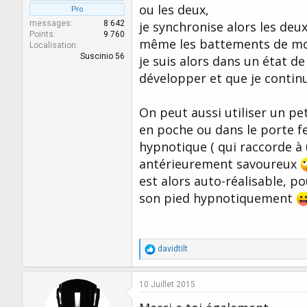
ou les deux,
Pro
messages
8 642
je synchronise alors les deu
Points
9 760
même les battements de m
Localisation
Suscinio 56
je suis alors dans un état d
développer et que je conti
On peut aussi utiliser un pet
en poche ou dans le porte f
hypnotique ( qui raccorde 
antérieurement savoureux
est alors auto-réalisable, 
son pied hypnotiquement
R
davidtilt
é
a
c
10 Juillet 2015
t
i