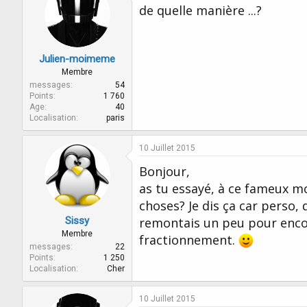
de quelle manière ...?
Julien-moimeme
Membre
messages
54
Points
1 760
Age
40
Localisation
paris
10 Juillet 2015
Bonjour,
as tu essayé, à ce fameux mo
choses? Je dis ça car perso, 
Sissy
remontais un peu pour enco
Membre
fractionnement.
messages
22
Points
1 250
Localisation
Cher
10 Juillet 2015