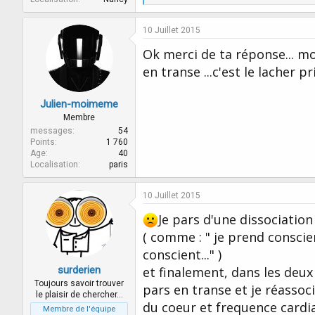
é
a
c
10 Juillet 2015
t
i
Ok merci de ta réponse... mo
o
en transe ...c'est le lacher 
n
s
:
Julien-moimeme
Membre
messages
54
Points
1 760
Age
40
Localisation
paris
10 Juillet 2015
Je pars d'une dissociatio
( comme : " je prend conscie
conscient..." )
surderien
et finalement, dans les deux
Toujours savoir trouver
pars en transe et je réassoc
le plaisir de chercher…
du coeur et frequence cardi
Membre de l'équipe