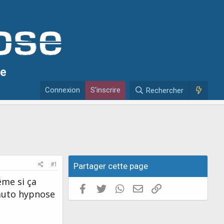
se
Connexion
S'inscrire
Rechercher
#1
Partager cette page
ême si ça
Facebook
Twitter
WhatsApp
E-mail valide
Copier le lien
 auto hypnose