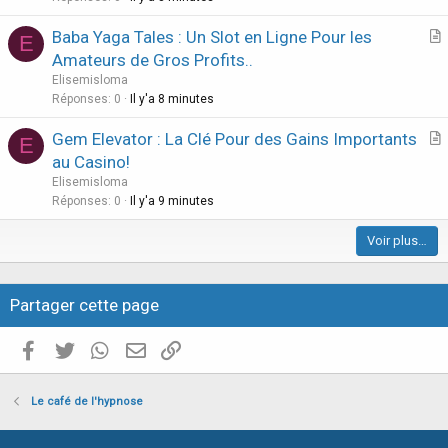
i
Baba Yaga Tales : Un Slot en Ligne Pour les
E
c
r
Amateurs de Gros Profits..
l
t
Elisemisloma
e
i
Réponses
0
Il y'a 8 minutes
c
Gem Elevator : La Clé Pour des Gains Importants
l
E
r
au Casino!
e
t
Elisemisloma
i
Réponses
0
Il y'a 9 minutes
c
Voir plus…
l
e
Partager cette page
Facebook
Twitter
WhatsApp
E-mail valide
Copier le lien
Le café de l'hypnose