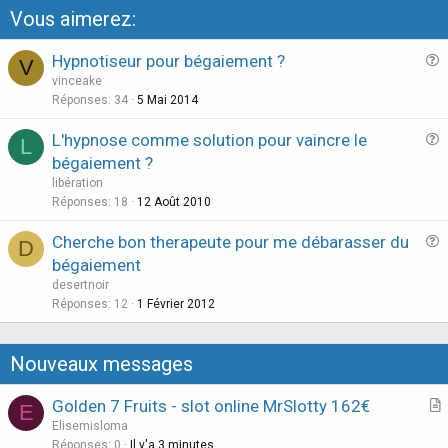
Vous aimerez:
Hypnotiseur pour bégaiement ?
V
u
vinceake
e
Réponses
34
5 Mai 2014
s
L'hypnose comme solution pour vaincre le
L
t
u
bégaiement ?
i
e
libération
o
s
Réponses
18
12 Août 2010
n
t
Cherche bon therapeute pour me débarasser du
i
D
u
bégaiement
o
e
n
desertnoir
s
Réponses
12
1 Février 2012
t
i
Nouveaux messages
o
n
Golden 7 Fruits - slot online MrSlotty 162€
E
r
Elisemisloma
t
Réponses
0
Il y'a 3 minutes