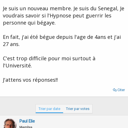
d
t
Je suis un nouveau membre. Je suis du Senegal, Je
e
l
voudrais savoir si l'Hypnose peut guerrir les
a
personne qui bégaye.
d
i
s
En fait, j'ai été bégue depuis l'age de 4ans et j'ai
c
27 ans.
u
s
s
C'est trop difficile pour moi surtout à
i
l'Université.
o
n
J'attens vos réponses!!
Citer
Trier par date
Trier par votes
Paul Elie
Membre