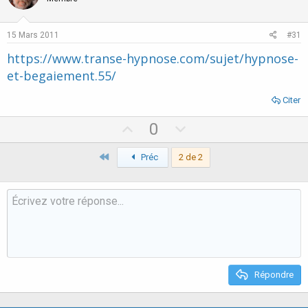
15 Mars 2011
#31
https://www.transe-hypnose.com/sujet/hypnose-
et-begaiement.55/
Citer
U
D
0
p
o
Premier
v
Préc
2 de 2
w
o
n
t
v
e
o
t
e
Répondre