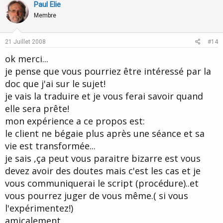
v
w
Paul Elie
o
n
Membre
t
v
e
o
21 Juillet 2008
#14
t
ok merci...
e
je pense que vous pourriez être intéressé par la
doc que j'ai sur le sujet!
je vais la traduire et je vous ferai savoir quand
elle sera prête!
mon expérience a ce propos est:
le client ne bégaie plus après une séance et sa
vie est transformée...
je sais ,ça peut vous paraitre bizarre est vous
devez avoir des doutes mais c'est les cas et je
vous communiquerai le script (procédure)..et
vous pourrez juger de vous même.( si vous
l'expérimentez!)
amicalement,