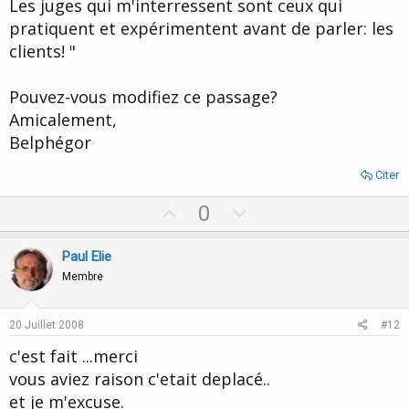
Les juges qui m'interressent sont ceux qui
pratiquent et expérimentent avant de parler: les
clients! "
Pouvez-vous modifiez ce passage?
Amicalement,
Belphégor
Citer
U
D
0
p
o
v
w
Paul Elie
o
n
Membre
t
v
e
o
20 Juillet 2008
#12
t
c'est fait ...merci
e
vous aviez raison c'etait deplacé..
et je m'excuse.