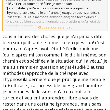
allé voir et j'ai commencé à lire, je tombe sur:
"J'ai constaté que l'état des connaissances a propos de
l'hypnotherapie est nulle en france, (j'exagere ! Les hypnotistrs
utilisent le PNL et la methode eriksonniene) des techniques qui
font plus de bien au porte-monnaie des praticiens qu'a l'état de
santé des patients."
Cliquez pour agrandir...
C'est vrai les américains font tout mieux que nous, mais M.
Erickson n'était il pas américain ? Donc vous avouez que lui aussi
vous insinuez des choses que je n'ai jamais dite...
c'est rempli les poches ?
bien sur qu'il faut se remettre en question! c'est
Excusez moi "paulelie" mais ce n'est pas très courtois et d'un
pour ça qu'après avoir étudié l'eriksonnienne ,
jugement très catégorique de la part d'un hypnothérapeute.
Heureusement que vous êtes là pour remonter le niveau, en
(qui d'apres milton comme il le dit lui même, son
France on attendait que vous pour nous donner des leçons et
chemin est spécifiée a la situation qu'il a vécu..) je
nous permettre d’évoluer un petit peu.
Qu’il y est d’autre méthodes c’est bien possible mais dire que ce
me suis remis en question et j'ai étudié 3 autres
qui se fait actuellement est inadapté pour les clients ce n’est pas
méthodes (approche de la thérapie avec
du tout fondé, d’autant plus que des clients témoignent et ne
l'hypnose)la dernière que je pratique me semble
disent absolument pas ce que vous écrivez.
Vous avez des jugements un peu, beaucoup, directifs. D’autres
la + efficace , car accessible au + grand nombre.....
sur ce forum vous l’on fait remarquer mais vous avez l’air de vous
je ne donnes de lessons qu'a ceux qui sont
en moquer et continuez à faire la course au plus grand nombre de
posts sur le forum.
curieux et veulent apprendre...libre a vous de
Si je peux me permettre revoyez vos jugements, remettez vous en
rester dans une certaine ignorance , mais sans
question avant de penser que tous les hypnothérapeutes en
France se remplissent les poches pendant que vous vous avez La