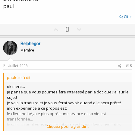
paul.
Citer
U
D
0
p
o
v
w
Belphegor
o
n
Membre
t
v
e
o
21 Juillet 2008
#15
t
paulelie à dit:
e
ok merci...
je pense que vous pourriez être intéressé par la doc que j'ai sur le
sujet!
je vais la traduire et je vous ferai savoir quand elle sera prête!
mon expérience a ce propos est:
le client ne bégaie plus après une séance et sa vie est
transformée...
je sais ,ça peut vous paraitre bizarre est vous devez avoir des
Cliquez pour agrandir...
doutes mais c'est les cas et je vous communiquerai le script