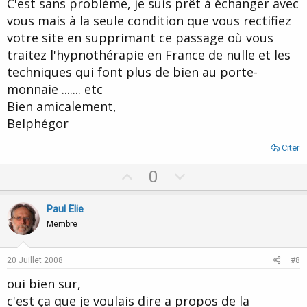
C'est sans problème, je suis prêt à échanger avec
technique que j'ai étudié et qui pourai remettre en cause ce qu'il
vous mais à la seule condition que vous rectifiez
enseignent, ce n'est a mon avis pas une attitude ouverte sur le
progrès...et la raison du retard.
votre site en supprimant ce passage où vous
amicalement
traitez l'hypnothérapie en France de nulle et les
paul.
techniques qui font plus de bien au porte-
monnaie ....... etc
Bien amicalement,
Belphégor
Citer
U
D
0
p
o
v
w
Paul Elie
o
n
Membre
t
v
e
o
20 Juillet 2008
#8
t
oui bien sur,
e
c'est ça que je voulais dire a propos de la