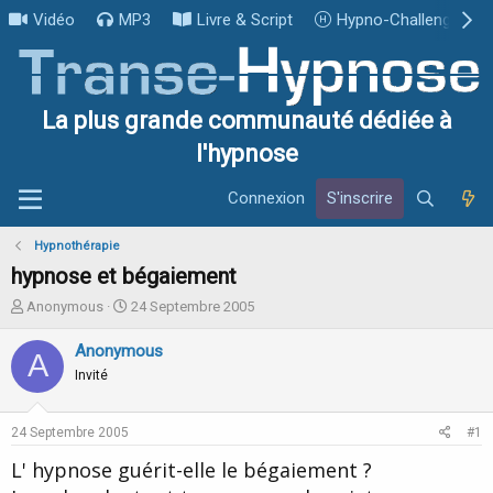
Vidéo
MP3
Livre & Script
Hypno-Challenge
La plus grande communauté dédiée à
l'hypnose
Connexion
S'inscrire
Hypnothérapie
hypnose et bégaiement
I
D
Anonymous
24 Septembre 2005
n
a
i
t
Anonymous
A
t
e
Invité
i
d
a
e
t
d
24 Septembre 2005
#1
e
é
u
b
L' hypnose guérit-elle le bégaiement ?
r
u