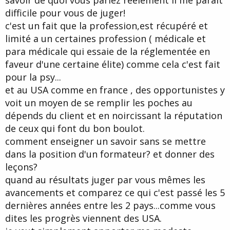
savoir de quoi vous parlez réelement il me parait
Connaissance !
difficile pour vous de juger!
Amicalement,
c'est un fait que la profession,est récupéré et
Belphégor
limité a un certaines profession ( médicale et
para médicale qui essaie de la réglementée en
faveur d'une certaine élite) comme cela c'est fait
pour la psy...
et au USA comme en france , des opportunistes y
voit un moyen de se remplir les poches au
dépends du client et en noircissant la réputation
de ceux qui font du bon boulot.
comment enseigner un savoir sans se mettre
dans la position d'un formateur? et donner des
leçons?
quand au résultats juger par vous mêmes les
avancements et comparez ce qui c'est passé les 5
dernières années entre les 2 pays...comme vous
dites les progrès viennent des USA.