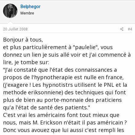
v
w
Belphegor
o
n
Membre
t
v
e
o
20 Juillet 2008
#4
t
Bonjour à tous,
e
et plus particulièrement à "paulelie", vous
donnez un lien je suis allé voir et j'ai commencé à
lire, je tombe sur:
"J'ai constaté que l'état des connaissances a
propos de l'hypnotherapie est nulle en france,
(j'exagere ! Les hypnotistrs utilisent le PNL et la
methode eriksonniene) des techniques qui font
plus de bien au porte-monnaie des praticiens
qu'a l'état de santé des patients."
C'est vrai les américains font tout mieux que
nous, mais M. Erickson n'était il pas américain ?
Donc vous avouez que lui aussi c'est rempli les