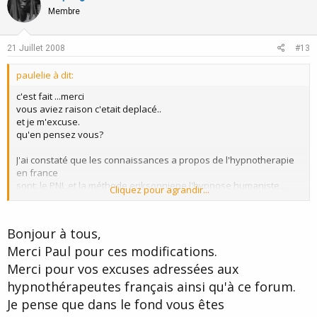
o
n
Membre
t
v
e
o
21 Juillet 2008
#13
t
paulelie à dit:
e
c'est fait ...merci
vous aviez raison c'etait deplacé..
et je m'excuse.
qu'en pensez vous?
J'ai constaté que les connaissances a propos de l'hypnotherapie
en france
sont: le PNL et la méthode eriksonniene,l'hypnose humaniste ...
Cliquez pour agrandir...
des techniques intéressantes, mais que je trouve moins efficaces
Je ne suis pas intéressé pour faire le procès de qui que se soit.
Les juges qui m'interressent sont ceux qui pratiquent et
Bonjour à tous,
expérimentent avant de parler: les clients!
Merci Paul pour ces modifications.
Merci pour vos excuses adressées aux
hypnothérapeutes français ainsi qu'à ce forum.
Je pense que dans le fond vous êtes