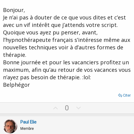
(procédure)..et vous pourrez juger de vous même.( si vous
l'expérimentez!)
Bonjour,
amicalement,
Je n’ai pas à douter de ce que vous dites et c’est
paul.
avec un vif intérêt que j’attends votre script.
Quoique vous ayez pu penser, avant,
l’hypnothérapeute français s’intéresse même aux
nouvelles techniques voir à d’autres formes de
thérapie.
Bonne journée et pour les vacanciers profitez un
maximum, afin qu’au retour de vos vacances vous
n’ayez pas besoin de thérapie. :lol:
Belphégor
Citer
U
D
0
p
o
v
w
Paul Elie
o
n
Membre