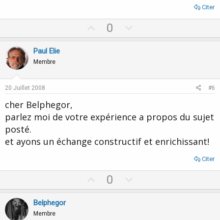
Citer
U
D
0
p
o
v
w
Paul Elie
o
n
Membre
t
v
e
o
20 Juillet 2008
#6
t
cher Belphegor,
e
parlez moi de votre expérience a propos du sujet
posté.
et ayons un échange constructif et enrichissant!
Citer
U
D
0
p
o
v
w
Belphegor
o
n
Membre