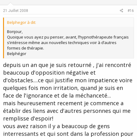
t
v
e
o
21 Juillet 2008
#16
t
Belphegor à dit:
e
Bonjour,
Quoique vous ayez pu penser, avant, l’hypnothérapeute français
s’intéresse même aux nouvelles techniques voir à d’autres
formes de thérapie.
Belphégor
depuis un an que je suis retourné , j'ai rencontré
beaucoup d'opposition négative et
d'obstacles....ce qui justifie mon impatience voire
quelques fois mon irritation, quand je suis en
face de l'ignorance et de la méchanceté...
mais heureusement recement je commence a
établir des liens avec d'autres personnes qui me
remplisse d'espoir!
vous avez raison il y a beaucoup de gens
interressants et qui sont dans la profession pour