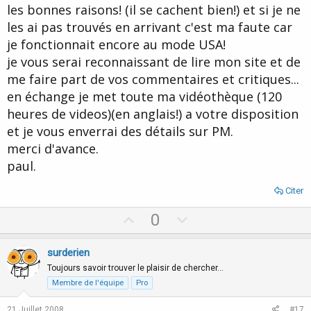
les bonnes raisons! (il se cachent bien!) et si je ne
les ai pas trouvés en arrivant c'est ma faute car
je fonctionnait encore au mode USA!
je vous serai reconnaissant de lire mon site et de
me faire part de vos commentaires et critiques...
en échange je met toute ma vidéothèque (120
heures de videos)(en anglais!) a votre disposition
et je vous enverrai des détails sur PM.
merci d'avance.
paul.
Citer
U
D
0
p
o
v
w
surderien
o
n
Toujours savoir trouver le plaisir de chercher…
t
v
Membre de l'équipe
Pro
e
o
21 Juillet 2008
#17