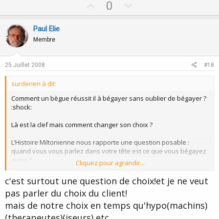
U
D
0
p
o
v
w
Paul Elie
o
n
Membre
t
v
e
o
25 Juillet 2008
#18
t
surderien à dit:
e
Comment un bègue réussit il à bégayer sans oublier de bégayer ?
:shock:
Là est la clef mais comment changer son choix ?
L’Histoire Miltonienne nous rapporte une question posable :
quand vous vous parlez dans votre tête est ce que vous bégayez
aussi ?
Cliquez pour agrandir...
Si dans son dialogue intérieur les choses sont inversées alors
c'est surtout une question de choix!et je ne veut
c’est qu’elles sont inversables !
pas parler du choix du client!
mais de notre choix en temps qu'hypo(machins)
Question de réglage central !
(therapeutes)(iseurs) etc.