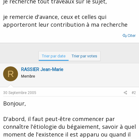
Je recherche tout traveaux sur le sujet,
d
t
e
l
je remercie d'avance, ceux et celles qui
a
apporteront leur contribution à ma recherche
d
i
Citer
s
c
u
s
Trier par date
Trier par votes
s
i
RASSIER Jean-Marie
o
R
n
Membre
30 Septembre 2005
#2
Bonjour,
D'abord, il faut peut-être commencer par
connaître l'étiologie du bégaiement, savoir à quel
moment de l'existence il est apparu ou quand il