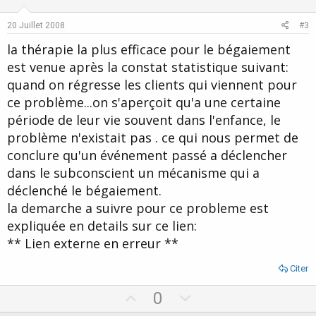
t
v
e
o
20 Juillet 2008
#3
t
la thérapie la plus efficace pour le bégaiement
e
est venue après la constat statistique suivant:
quand on régresse les clients qui viennent pour
ce problème...on s'aperçoit qu'a une certaine
période de leur vie souvent dans l'enfance, le
problème n'existait pas . ce qui nous permet de
conclure qu'un événement passé a déclencher
dans le subconscient un mécanisme qui a
déclenché le bégaiement.
la demarche a suivre pour ce probleme est
expliquée en details sur ce lien:
** Lien externe en erreur **
Citer
U
D
0
p
o