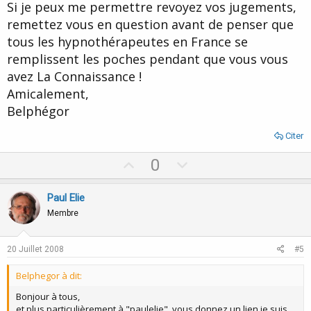
Si je peux me permettre revoyez vos jugements,
remettez vous en question avant de penser que
tous les hypnothérapeutes en France se
remplissent les poches pendant que vous vous
avez La Connaissance !
Amicalement,
Belphégor
Citer
U
D
0
p
o
v
w
Paul Elie
o
n
Membre
t
v
e
o
20 Juillet 2008
#5
t
Belphegor à dit:
e
Bonjour à tous,
et plus particulièrement à "paulelie", vous donnez un lien je suis