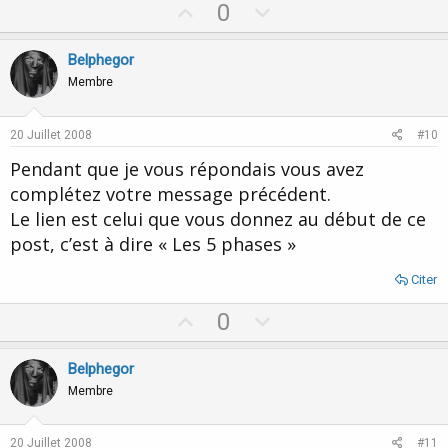
U
D
0
p
o
v
w
Belphegor
o
n
Membre
t
v
e
o
20 Juillet 2008
#10
t
Pendant que je vous répondais vous avez
e
complétez votre message précédent.
Le lien est celui que vous donnez au début de ce
post, c’est à dire « Les 5 phases »
Citer
U
D
0
p
o
v
w
Belphegor
o
n
Membre
t
v
e
o
20 Juillet 2008
#11