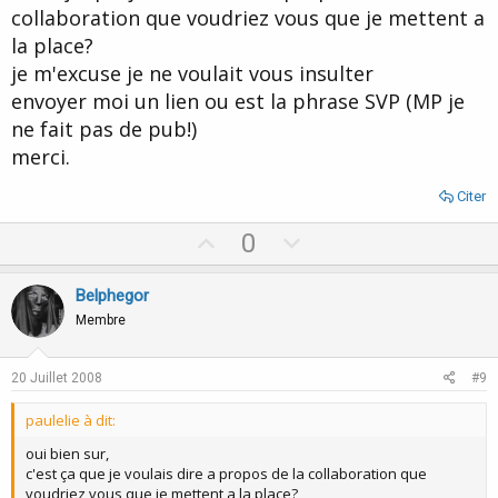
collaboration que voudriez vous que je mettent a
la place?
je m'excuse je ne voulait vous insulter
envoyer moi un lien ou est la phrase SVP (MP je
ne fait pas de pub!)
merci.
Citer
U
D
0
p
o
v
w
Belphegor
o
n
Membre
t
v
e
o
20 Juillet 2008
#9
t
paulelie à dit:
e
oui bien sur,
c'est ça que je voulais dire a propos de la collaboration que
voudriez vous que je mettent a la place?