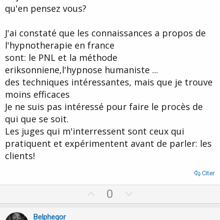
qu'en pensez vous?
J'ai constaté que les connaissances a propos de
l'hypnotherapie en france
sont: le PNL et la méthode
eriksonniene,l'hypnose humaniste ...
des techniques intéressantes, mais que je trouve
moins efficaces
Je ne suis pas intéressé pour faire le procès de
qui que se soit.
Les juges qui m'interressent sont ceux qui
pratiquent et expérimentent avant de parler: les
clients!
Citer
U
D
0
p
o
v
w
Belphegor