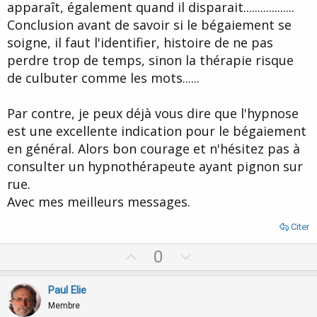
apparaît, également quand il disparait..................
Conclusion avant de savoir si le bégaiement se
soigne, il faut l'identifier, histoire de ne pas
perdre trop de temps, sinon la thérapie risque
de culbuter comme les mots......
Par contre, je peux déjà vous dire que l'hypnose
est une excellente indication pour le bégaiement
en général. Alors bon courage et n'hésitez pas à
consulter un hypnothérapeute ayant pignon sur
rue.
Avec mes meilleurs messages.
Citer
U
D
0
p
o
v
w
Paul Elie
o
n
Membre