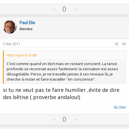
U
D
0
p
o
v
w
Paul Elie
o
n
Membre
t
v
e
o
2 Mai 2011
#3
t
Hyp'nopono à dit:
e
C'est comme quand on dort mais en restant conscient. La tanse
profonde se reconnait assez facilement: la sensation est assez
désagréable. Perso, je ne travaille jamais à ces niveaux là, je
cherche à rester et faire travailler "en conscience".
si tu ne veut pas te faire humilier ,évite de dire
des bêtise ( proverbe andalou!)
Citer
U
D
0
p
o