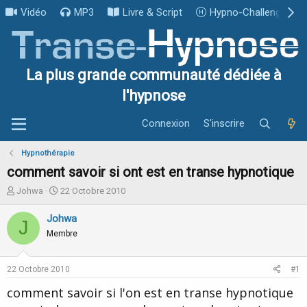
Vidéo
MP3
Livre & Script
Hypno-Challenge
La plus grande communauté dédiée à
l'hypnose
Connexion
S'inscrire
Hypnothérapie
comment savoir si ont est en transe hypnotique
I
D
Johwa
22 Octobre 2010
n
a
i
t
Johwa
J
t
e
Membre
i
d
a
e
t
d
22 Octobre 2010
#1
e
é
u
b
comment savoir si l'on est en transe hypnotique
r
u