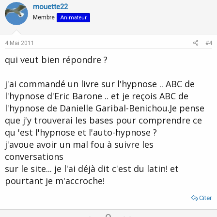
v
w
mouette22
o
n
Membre
Animateur
t
v
e
o
4 Mai 2011
#4
t
qui veut bien répondre ?
e
j'ai commandé un livre sur l'hypnose .. ABC de
l'hypnose d'Eric Barone .. et je reçois ABC de
l'hypnose de Danielle Garibal-Benichou.Je pense
que j'y trouverai les bases pour comprendre ce
qu 'est l'hypnose et l'auto-hypnose ?
j'avoue avoir un mal fou à suivre les
conversations
sur le site... je l'ai déjà dit c'est du latin! et
pourtant je m'accroche!
Citer