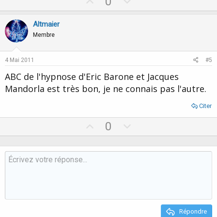
U
D
0
p
o
v
w
Altmaier
o
n
Membre
t
v
e
o
4 Mai 2011
#5
t
ABC de l'hypnose d'Eric Barone et Jacques
e
Mandorla est très bon, je ne connais pas l'autre.
Citer
U
D
0
p
o
v
w
o
n
t
v
e
o
t
e
Répondre