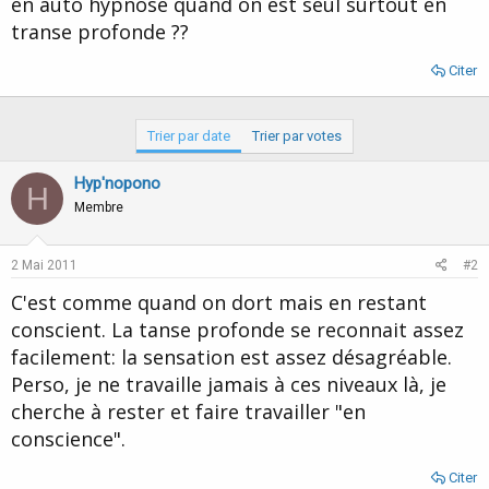
en auto hypnose quand on est seul surtout en
d
t
transe profonde ??
e
l
a
Citer
d
i
s
Trier par date
Trier par votes
c
u
Hyp'nopono
s
H
s
Membre
i
o
2 Mai 2011
n
#2
C'est comme quand on dort mais en restant
conscient. La tanse profonde se reconnait assez
facilement: la sensation est assez désagréable.
Perso, je ne travaille jamais à ces niveaux là, je
cherche à rester et faire travailler "en
conscience".
Citer