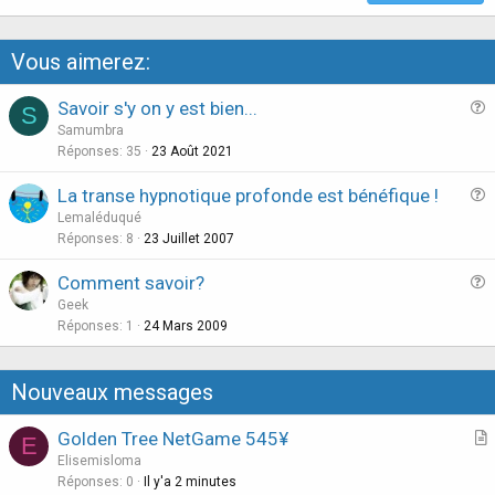
Vous aimerez:
Savoir s'y on y est bien...
S
u
Samumbra
e
Réponses
35
23 Août 2021
s
La transe hypnotique profonde est bénéfique !
t
u
Lemaléduqué
i
e
Réponses
8
23 Juillet 2007
o
s
n
Comment savoir?
t
u
Geek
i
e
Réponses
1
24 Mars 2009
o
s
n
t
Nouveaux messages
i
o
Golden Tree NetGame 545¥
E
n
r
Elisemisloma
t
Réponses
0
Il y'a 2 minutes