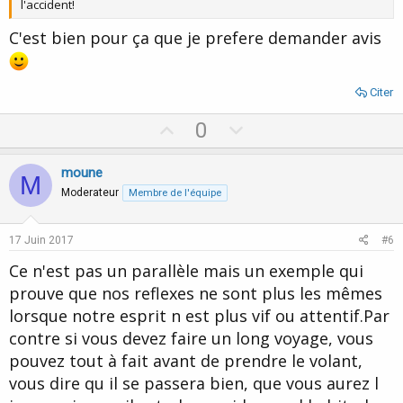
l'accident!
C'est bien pour ça que je prefere demander avis
Citer
U
D
0
p
o
v
w
moune
M
o
n
Moderateur
Membre de l'équipe
t
v
e
o
17 Juin 2017
#6
t
Ce n'est pas un parallèle mais un exemple qui
e
prouve que nos reflexes ne sont plus les mêmes
lorsque notre esprit n est plus vif ou attentif.Par
contre si vous devez faire un long voyage, vous
pouvez tout à fait avant de prendre le volant,
vous dire qu il se passera bien, que vous aurez l