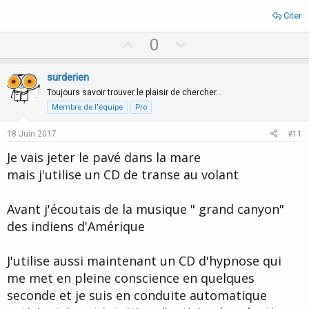
Citer
U
D
0
p
o
v
w
surderien
o
n
Toujours savoir trouver le plaisir de chercher…
t
v
Membre de l'équipe
Pro
e
o
18 Juin 2017
#11
t
Je vais jeter le pavé dans la mare
e
mais j'utilise un CD de transe au volant
Avant j'écoutais de la musique " grand canyon"
des indiens d'Amérique
J'utilise aussi maintenant un CD d'hypnose qui
me met en pleine conscience en quelques
seconde et je suis en conduite automatique