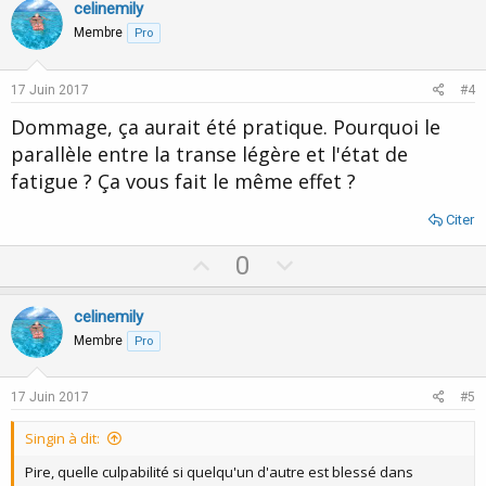
v
w
celinemily
o
o
n
n
Membre
Pro
s
t
v
:
e
o
17 Juin 2017
#4
t
Dommage, ça aurait été pratique. Pourquoi le
e
parallèle entre la transe légère et l'état de
fatigue ? Ça vous fait le même effet ?
Citer
U
D
0
p
o
v
w
celinemily
o
n
Membre
Pro
t
v
e
o
17 Juin 2017
#5
t
Singin à dit:
e
Pire, quelle culpabilité si quelqu'un d'autre est blessé dans