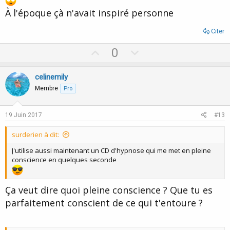
À l'époque çà n'avait inspiré personne
Citer
U
D
0
p
o
v
w
celinemily
o
n
Membre
Pro
t
v
e
o
19 Juin 2017
#13
t
surderien à dit:
e
J'utilise aussi maintenant un CD d'hypnose qui me met en pleine
conscience en quelques seconde
Ça veut dire quoi pleine conscience ? Que tu es
parfaitement conscient de ce qui t'entoure ?