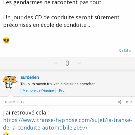
Les gendarmes ne racontent pas tout.
Un jour des CD de conduite seront sûrement
préconisés en école de conduite...
Citer
U
D
0
p
o
v
w
surderien
o
n
Toujours savoir trouver le plaisir de chercher…
t
v
Membre de l'équipe
Pro
e
o
18 Juin 2017
#12
t
J'ai retrouvé cela :
e
https://www.transe-hypnose.com/sujet/la-transe-
de-la-conduite-automobile.2097/