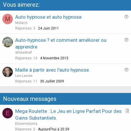
Vous aimerez:
Auto hypnose et auto hypnose
M
u
Molaco
e
Réponses
3
24 Juin 2011
s
Auto-hypnose ? et comment améliorer ou
t
u
apprendre
i
e
WhiteWolf
o
s
Réponses
10
4 Novembre 2015
n
t
Maille à partir avec l'auto hypnose.
i
u
Leo Lavoie
o
e
Réponses
11
30 Juillet 2009
n
s
t
Nouveaux messages
i
o
Mega Roulette : Le Jeu en Ligne Parfait Pour des
E
n
r
Gains Substantiels.
t
Elisemisloma
i
Réponses
0
Aujourd'hui à 20:39