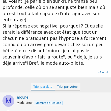
au volant (je parle bien sur d'une transe peu
d
t
profonde, celle où on se sent juste bien mais où
e
l
on est tout à fait capable d'interagir avec son
a
entourage).
d
i
Si la réponse est negative, pourquoi ? Et quelle
s
serait la différence avec cet état que tout un
c
chacun ne pratiquant pas l'hypnose a forcement
u
s
connu où on arrive garé devant chez soi un peu
s
hébété en ce disant "mince, je n'ai pas le
i
souvenir d'avoir fait la route", ou " déjà, je suis
o
n
déjà arrivé"! Bref, le mode auto-pilote.
Citer
Trier par date
Trier par votes
moune
M
Moderateur
Membre de l'équipe