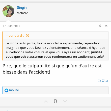
p
o
v
w
Singin
o
n
Membre
t
v
e
o
17 Juin 2017
#3
t
moune à dit:
e
Le mode auto pilote, tout le monde l a expérimenté, cependant
imaginez que vous fassiez volontairement une séance d hypnose
au volant de votre voiture et que vous ayez un accident,
pensez
vous que votre assureur vous remboursera en cautionnant cela
?
Pire, quelle culpabilité si quelqu'un d'autre est
blessé dans l'accident!
Citer
R
moune
é
a
U
D
0
c
p
o
t
i