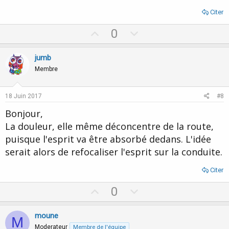
Citer
U
D
0
p
o
v
w
jumb
o
n
Membre
t
v
e
o
18 Juin 2017
#8
t
Bonjour,
e
La douleur, elle même déconcentre de la route,
puisque l'esprit va être absorbé dedans. L'idée
serait alors de refocaliser l'esprit sur la conduite.
Citer
U
D
0
p
o
v
w
moune
M
o
n
Moderateur
Membre de l'équipe