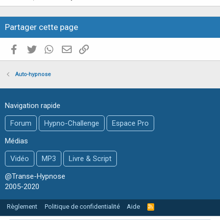
c
l
Partager cette page
e
Facebook
Twitter
WhatsApp
E-mail valide
Copier le lien
Auto-hypnose
Navigation rapide
Forum
Hypno-Challenge
Espace Pro
Médias
Vidéo
MP3
Livre & Script
@Transe-Hypnose
2005-2020
Règlement
Politique de confidentialité
Aide
R
S
S