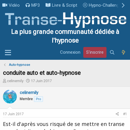
Vidéo
MP3
Livre & Script
Hypno-Challenge
La plus grande communauté dédiée à
l'hypnose
Connexion
S'inscrire
Auto-hypnose
conduite auto et auto-hypnose
I
D
celinemily
17 Juin 2017
n
a
i
t
celinemily
t
e
Membre
Pro
i
d
a
e
t
d
17 Juin 2017
#1
e
é
u
b
Est-il d'après vous risqué de se mettre en transe
r
u