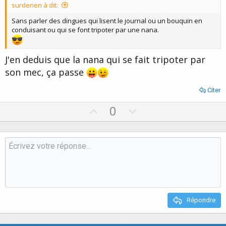
surderien à dit:
Sans parler des dingues qui lisent le journal ou un bouquin en
conduisant ou qui se font tripoter par une nana.
J'en deduis que la nana qui se fait tripoter par
son mec, ça passe
Citer
U
D
0
p
o
v
w
o
n
t
v
e
o
t
e
Répondre