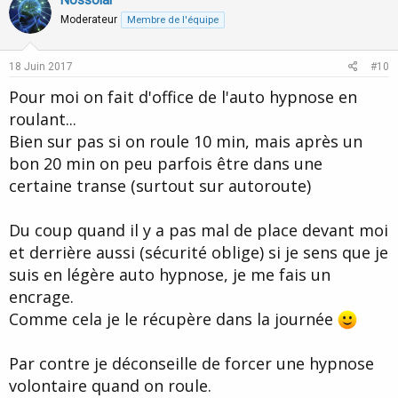
v
w
Nossolar
o
o
n
n
Moderateur
Membre de l'équipe
s
t
v
:
e
o
18 Juin 2017
#10
t
Pour moi on fait d'office de l'auto hypnose en
e
roulant...
Bien sur pas si on roule 10 min, mais après un
bon 20 min on peu parfois être dans une
certaine transe (surtout sur autoroute)
Du coup quand il y a pas mal de place devant moi
et derrière aussi (sécurité oblige) si je sens que je
suis en légère auto hypnose, je me fais un
encrage.
Comme cela je le récupère dans la journée
Par contre je déconseille de forcer une hypnose
volontaire quand on roule.