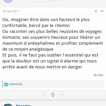
t
v
e
o
18 Juin 2017
#9
t
Ou, imaginer être dans son fauteuil le plus
e
confortable, bercé par le chemin
Ou raconter ses plus belles reussites de voyages
lointains, ses souvenirs heureux pour libérer un
maximum d enkephalines et profiter simplement
de ce moyen analgésique
Et puis, il ne faut pas oublier l essentiel qui est
que la douleur est un signal d alarme qui nous
arrête avant de nous mettre en danger
Citer
R
celinemily
é
a
U
D
0
c
p
o
t
i