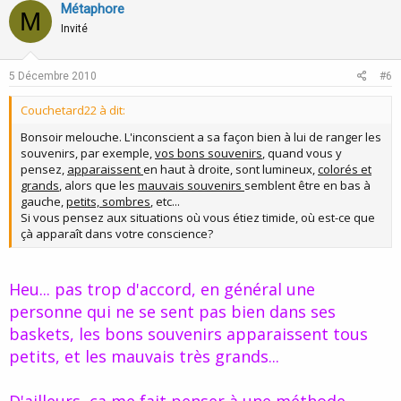
v
w
Métaphore
M
o
n
Invité
t
v
e
o
5 Décembre 2010
#6
t
Couchetard22 à dit:
e
Bonsoir melouche. L'inconscient a sa façon bien à lui de ranger les
souvenirs, par exemple,
vos bons souvenirs
, quand vous y
pensez,
apparaissent
en haut à droite, sont lumineux,
colorés et
grands
, alors que les
mauvais souvenirs
semblent être en bas à
gauche,
petits, sombres
, etc...
Si vous pensez aux situations où vous étiez timide, où est-ce que
çà apparaît dans votre conscience?
Heu... pas trop d'accord, en général une
personne qui ne se sent pas bien dans ses
baskets, les bons souvenirs apparaissent tous
petits, et les mauvais très grands...
D'ailleurs, ça me fait penser à une méthode