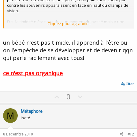
contre les souvenirs apparaissent en face en haut du champs de
vision.
Et si la timidité n'était pas du a un moment du passé mais a une
Cliquez pour agrandir...
nature organique, l'hypnose purgerais ca aussi?
un bébé n'est pas timide, il apprend à l'être ou
on l'empêche de se développer et de devenir qqn
qui parle facilement avec tous!
ce n'est pas organique
Citer
U
D
0
p
o
v
w
Métaphore
M
o
n
Invité
t
v
e
o
8 Décembre 2010
#12