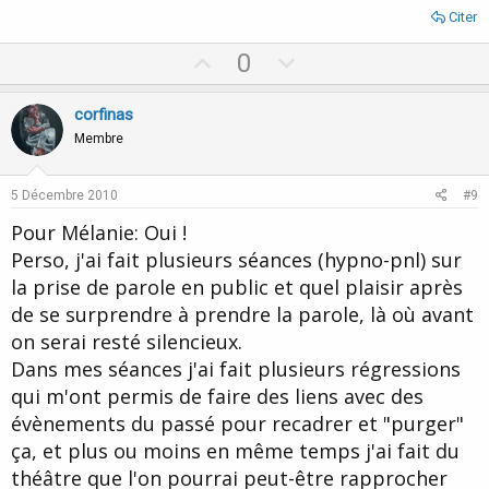
Citer
U
D
0
p
o
v
w
corfinas
o
n
Membre
t
v
e
o
5 Décembre 2010
#9
t
Pour Mélanie: Oui !
e
Perso, j'ai fait plusieurs séances (hypno-pnl) sur
la prise de parole en public et quel plaisir après
de se surprendre à prendre la parole, là où avant
on serai resté silencieux.
Dans mes séances j'ai fait plusieurs régressions
qui m'ont permis de faire des liens avec des
évènements du passé pour recadrer et "purger"
ça, et plus ou moins en même temps j'ai fait du
théâtre que l'on pourrai peut-être rapprocher