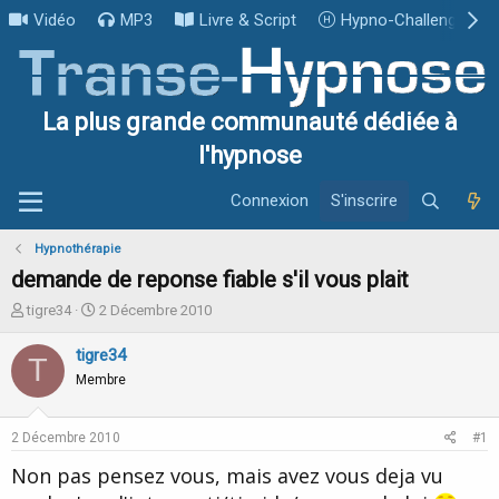
Vidéo
MP3
Livre & Script
Hypno-Challenge
La plus grande communauté dédiée à
l'hypnose
Connexion
S'inscrire
Hypnothérapie
demande de reponse fiable s'il vous plait
I
D
tigre34
2 Décembre 2010
n
a
i
t
tigre34
T
t
e
Membre
i
d
a
e
t
d
2 Décembre 2010
#1
e
é
u
b
Non pas pensez vous, mais avez vous deja vu
r
u