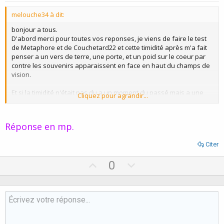
t
melouche34 à dit:
e
bonjour a tous.
D'abord merci pour toutes vos reponses, je viens de faire le test
de Metaphore et de Couchetard22 et cette timidité après m'a fait
penser a un vers de terre, une porte, et un poid sur le coeur par
contre les souvenirs apparaissent en face en haut du champs de
vision.
Et si la timidité n'était pas du a un moment du passé mais a une
Cliquez pour agrandir...
nature organique, l'hypnose purgerais ca aussi?
Réponse en mp.
Citer
U
D
0
p
o
v
w
o
n
t
v