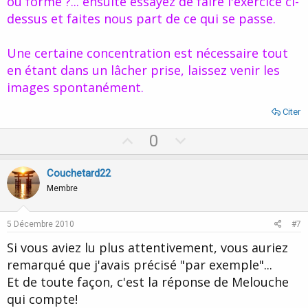
ou forme ?... ensuite essayez de faire l'exercice ci-
dessus et faites nous part de ce qui se passe.
Une certaine concentration est nécessaire tout
en étant dans un lâcher prise, laissez venir les
images spontanément.
Citer
U
D
0
p
o
v
w
Couchetard22
o
n
Membre
t
v
e
o
5 Décembre 2010
#7
t
Si vous aviez lu plus attentivement, vous auriez
e
remarqué que j'avais précisé "par exemple"...
Et de toute façon, c'est la réponse de Melouche
qui compte!