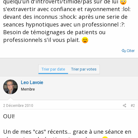
quelqu'un d'introverti/timide/pas sur de lui
d
t
s'extravertir avec confiance et rayonnement :lol:
e
l
devant des inconnus :shock: après une serie de
a
seances hypnotiques avec un professionnel :?:
d
i
Besoin de témoignages de patients ou
s
professionnels s'il vous plait.
c
u
Citer
s
s
i
Trier par date
Trier par votes
o
n
Leo Lavoie
Membre
2 Décembre 2010
#2
OUI!
Un de mes "cas" récents... grace à une séance en