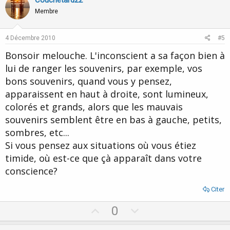
o
n
Membre
t
v
e
o
4 Décembre 2010
#5
t
Bonsoir melouche. L'inconscient a sa façon bien à
e
lui de ranger les souvenirs, par exemple, vos
bons souvenirs, quand vous y pensez,
apparaissent en haut à droite, sont lumineux,
colorés et grands, alors que les mauvais
souvenirs semblent être en bas à gauche, petits,
sombres, etc...
Si vous pensez aux situations où vous étiez
timide, où est-ce que çà apparaît dans votre
conscience?
Citer
U
D
0
p
o