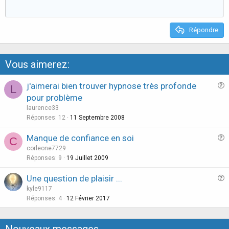
e
o
t
e
Répondre
Vous aimerez:
j'aimerai bien trouver hypnose très profonde
L
u
pour problème
e
laurence33
s
Réponses
12
11 Septembre 2008
t
Manque de confiance en soi
i
C
u
corleone7729
o
e
Réponses
9
19 Juillet 2009
n
s
Une question de plaisir ...
t
u
kyle9117
i
e
Réponses
4
12 Février 2017
o
s
n
t
Nouveaux messages