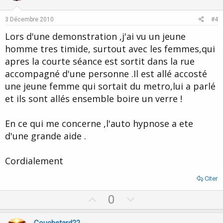
t
v
e
o
3 Décembre 2010
#4
t
Lors d'une demonstration ,j'ai vu un jeune
e
homme tres timide, surtout avec les femmes,qui
apres la courte séance est sortit dans la rue
accompagné d'une personne .Il est allé accosté
une jeune femme qui sortait du metro,lui a parlé
et ils sont allés ensemble boire un verre !
En ce qui me concerne ,l'auto hypnose a ete
d'une grande aide .
Cordialement
Citer
U
D
0
p
o
v
w
Couchetard22