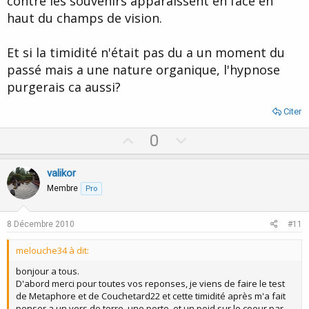
contre les souvenirs apparaissent en face en
haut du champs de vision.
Et si la timidité n'était pas du a un moment du
passé mais a une nature organique, l'hypnose
purgerais ca aussi?
Citer
U
D
0
p
o
v
w
valikor
o
n
Membre
Pro
t
v
e
o
8 Décembre 2010
#11
t
melouche34 à dit:
e
bonjour a tous.
D'abord merci pour toutes vos reponses, je viens de faire le test
de Metaphore et de Couchetard22 et cette timidité après m'a fait
penser a un vers de terre, une porte, et un poid sur le coeur par