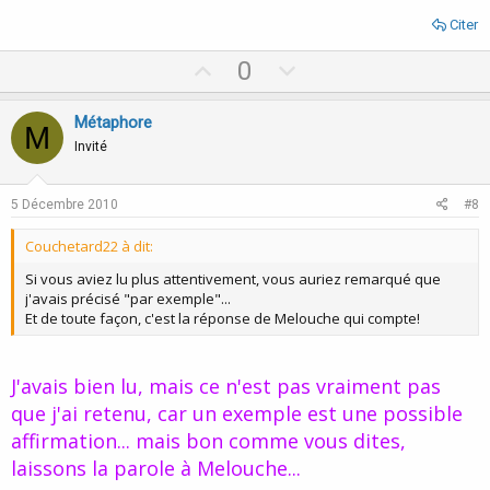
Citer
U
D
0
p
o
v
w
Métaphore
M
o
n
Invité
t
v
e
o
5 Décembre 2010
#8
t
Couchetard22 à dit:
e
Si vous aviez lu plus attentivement, vous auriez remarqué que
j'avais précisé "par exemple"...
Et de toute façon, c'est la réponse de Melouche qui compte!
J'avais bien lu, mais ce n'est pas vraiment pas
que j'ai retenu, car un exemple est une possible
affirmation... mais bon comme vous dites,
laissons la parole à Melouche...