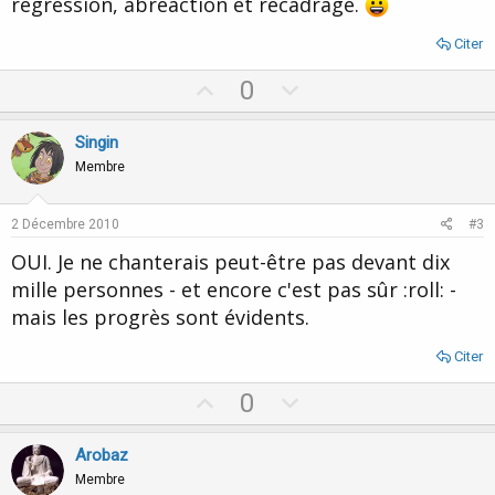
régression, abréaction et recadrage.
Citer
U
D
0
p
o
v
w
Singin
o
n
Membre
t
v
e
o
2 Décembre 2010
#3
t
OUI. Je ne chanterais peut-être pas devant dix
e
mille personnes - et encore c'est pas sûr :roll: -
mais les progrès sont évidents.
Citer
U
D
0
p
o
v
w
Arobaz
o
n
Membre