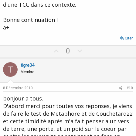
d'une TCC dans ce contexte.
Bonne continuation !
a+
Citer
U
D
0
p
o
v
w
tigre34
T
o
n
Membre
t
v
e
o
8 Décembre 2010
#10
t
bonjour a tous.
e
D'abord merci pour toutes vos reponses, je viens
de faire le test de Metaphore et de Couchetard22
et cette timidité après m'a fait penser a un vers
de terre, une porte, et un poid sur le coeur par