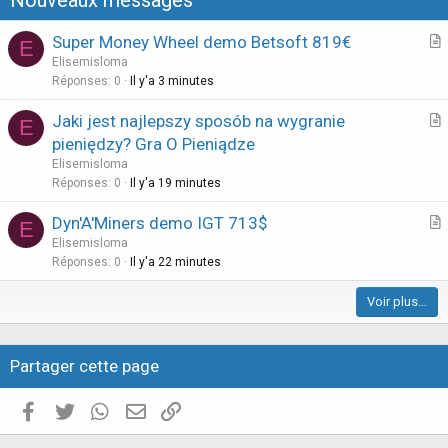
i
o
Super Money Wheel demo Betsoft 819€
E
n
r
Elisemisloma
t
Réponses
0
Il y'a 3 minutes
i
Jaki jest najlepszy sposób na wygranie
E
c
r
pieniędzy? Gra O Pieniądze
l
t
Elisemisloma
e
i
Réponses
0
Il y'a 19 minutes
c
Dyn'A'Miners demo IGT 713$
l
E
r
Elisemisloma
e
t
Réponses
0
Il y'a 22 minutes
i
Voir plus…
c
l
e
Partager cette page
Facebook
Twitter
WhatsApp
E-mail valide
Copier le lien