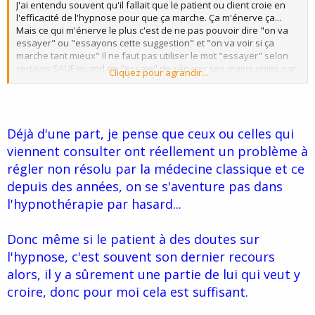
J'ai entendu souvent qu'il fallait que le patient ou client croie en
l'efficacité de l'hypnose pour que ça marche. Ça m'énerve ça...
Mais ce qui m'énerve le plus c'est de ne pas pouvoir dire "on va
essayer" ou "essayons cette suggestion" et "on va voir si ça
marche tant mieux" Il ne faut pas utiliser le mot "essayer" selon
certains SAUF quand on "essaie" de séparer ses mains unies par
Cliquez pour agrandir...
la suggestion ou des choses semblables.
Déjà d'une part, je pense que ceux ou celles qui
viennent consulter ont réellement un problème à
régler non résolu par la médecine classique et ce
depuis des années, on se s'aventure pas dans
l'hypnothérapie par hasard...
Donc même si le patient à des doutes sur
l'hypnose, c'est souvent son dernier recours
alors, il y a sûrement une partie de lui qui veut y
croire, donc pour moi cela est suffisant.