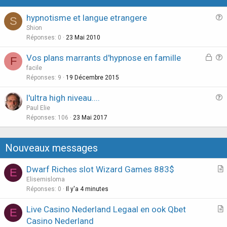
hypnotisme et langue etrangere
S
u
Shion
e
Réponses
0
23 Mai 2010
s
D
Vos plans marrants d'hypnose en famille
F
t
i
u
facile
i
s
e
Réponses
9
19 Décembre 2015
o
c
s
n
l'ultra high niveau....
u
t
u
Paul Elie
s
i
e
Réponses
106
23 Mai 2017
s
o
s
i
n
t
o
Nouveaux messages
i
n
o
v
Dwarf Riches slot Wizard Games 883$
E
n
e
r
Elisemisloma
r
t
Réponses
0
Il y'a 4 minutes
r
i
o
Live Casino Nederland Legaal en ook Qbet
E
c
u
r
Casino Nederland
l
i