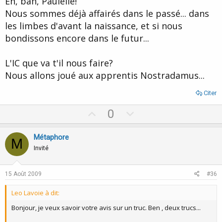
Eh, bah, Paulelie!
e
Nous sommes déjà affairés dans le passé... dans
les limbes d'avant la naissance, et si nous
bondissons encore dans le futur...
L'IC que va t'il nous faire?
Nous allons joué aux apprentis Nostradamus...
Citer
U
D
0
p
o
v
w
Métaphore
M
o
n
Invité
t
v
e
o
15 Août 2009
#36
t
Leo Lavoie à dit:
e
Bonjour, je veux savoir votre avis sur un truc. Ben , deux trucs...