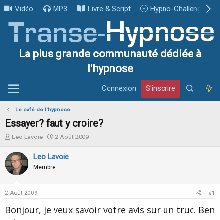
Vidéo
MP3
Livre & Script
Hypno-Challenge
La plus grande communauté dédiée à
l'hypnose
Connexion
S'inscrire
Le café de l'hypnose
Essayer? faut y croire?
I
D
Leo Lavoie
2 Août 2009
n
a
i
t
Leo Lavoie
t
e
Membre
i
d
a
e
t
d
2 Août 2009
#1
e
é
u
b
Bonjour, je veux savoir votre avis sur un truc. Ben
r
u