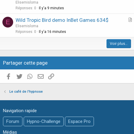
t
Elisemisloma
e
l
i
Réponses
0
Il y'a 9 minutes
l
c
é
Wild Tropic Bird demo InBet Games 634$
l
E
e
r
Elisemisloma
e
t
Réponses
0
Il y'a 16 minutes
i
Voir plus…
c
l
e
Partager cette page
Facebook
Twitter
WhatsApp
E-mail valide
Copier le lien
Le café de l'hypnose
Navigation rapide
Forum
Hypno-Challenge
Espace Pro
Médias