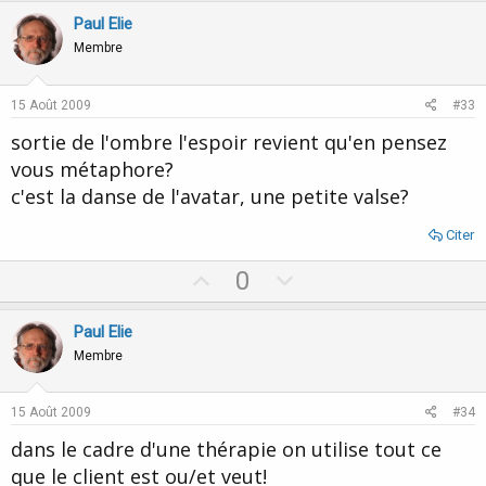
v
w
Paul Elie
o
n
Membre
t
v
e
o
15 Août 2009
#33
t
sortie de l'ombre l'espoir revient qu'en pensez
e
vous métaphore?
c'est la danse de l'avatar, une petite valse?
Citer
U
D
0
p
o
v
w
Paul Elie
o
n
Membre
t
v
e
o
15 Août 2009
#34
t
dans le cadre d'une thérapie on utilise tout ce
e
que le client est ou/et veut!