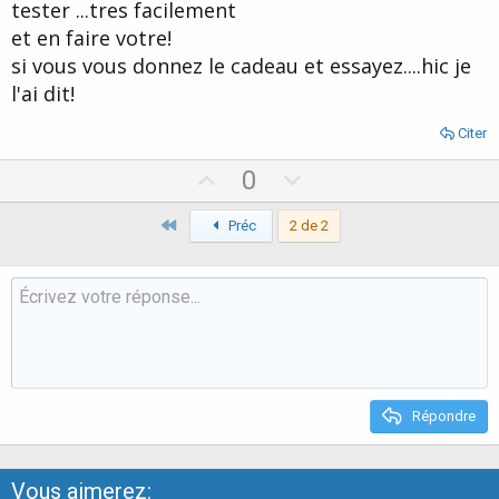
tester ...tres facilement
et en faire votre!
si vous vous donnez le cadeau et essayez....hic je
l'ai dit!
Citer
U
D
0
p
o
Premier
v
Préc
2 de 2
w
o
n
t
v
e
o
t
e
Répondre
Vous aimerez: