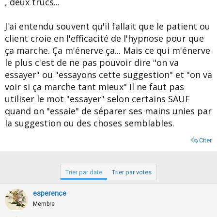
, deux trucs...
d
t
e
l
J'ai entendu souvent qu'il fallait que le patient ou
a
client croie en l'efficacité de l'hypnose pour que
d
i
ça marche. Ça m'énerve ça... Mais ce qui m'énerve
s
le plus c'est de ne pas pouvoir dire "on va
c
essayer" ou "essayons cette suggestion" et "on va
u
s
voir si ça marche tant mieux" Il ne faut pas
s
utiliser le mot "essayer" selon certains SAUF
i
quand on "essaie" de séparer ses mains unies par
o
n
la suggestion ou des choses semblables.
Citer
Trier par date
Trier par votes
esperence
Membre