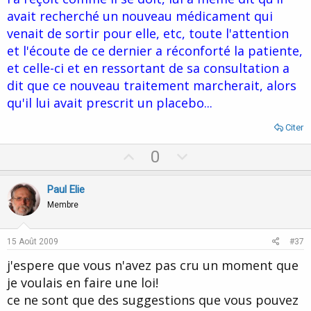
avait recherché un nouveau médicament qui
venait de sortir pour elle, etc, toute l'attention
et l'écoute de ce dernier a réconforté la patiente,
et celle-ci et en ressortant de sa consultation a
dit que ce nouveau traitement marcherait, alors
qu'il lui avait prescrit un placebo...
Citer
U
D
0
p
o
v
w
Paul Elie
o
n
Membre
t
v
e
o
15 Août 2009
#37
t
j'espere que vous n'avez pas cru un moment que
e
je voulais en faire une loi!
ce ne sont que des suggestions que vous pouvez