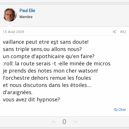
p
o
v
w
Paul Elie
o
n
Membre
t
v
e
o
15 Août 2009
#32
t
vaillance peut etre e
s
t sans doute!
e
sans triple sens,ou allons nous?
un compte d'apothicaire qu'en faire?
:roll: la route serais -t -elle minée de micros
je prends des notes mon cher watson!
l'orchestre dehors remue les foules
et nous discutons dans les étoiles....
d'araignées.
vous avez dit hypnose?
Citer
U
D
0
p
o