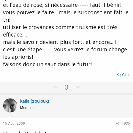
et l'eau de rose, si nécessaire------ faut il bénir!
vous pouvez le faire , mais le subconscient fait le
tri!
utiliser le croyances comme truisme est très
efficace....
mais le savoir devient plus fort, et encore....!
c'est une étape .........vous verrez le forum change
les aprioris!
faisons donc un saut dans le futur!
Citer
U
D
0
p
o
v
w
katia (zoulouk)
o
n
Membre
t
v
e
o
15 Août 2009
#35
t