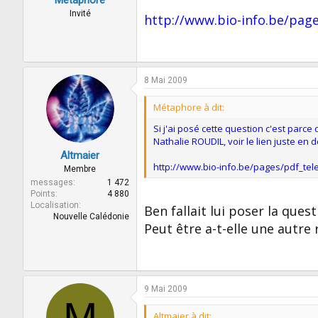
Invité
http://www.bio-info.be/pages
8 Mai 2009
Métaphore à dit:
Si j'ai posé cette question c'est parc
Nathalie ROUDIL, voir le lien juste en 
Altmaier
http://www.bio-info.be/pages/pdf_telec
Membre
messages
1 472
Points
4 880
Localisation
Ben fallait lui poser la ques
Nouvelle Calédonie
Peut être a-t-elle une autre
9 Mai 2009
M
Altmaier à dit: