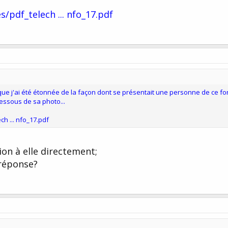
/pdf_telech ... nfo_17.pdf
e que j'ai été étonnée de la façon dont se présentait une personne de ce f
dessous de sa photo...
h ... nfo_17.pdf
tion à elle directement;
 réponse?