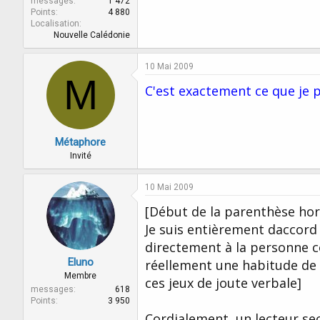
messages
1 472
Points
4 880
Localisation
Nouvelle Calédonie
10 Mai 2009
M
C'est exactement ce que je 
Métaphore
Invité
10 Mai 2009
[Début de la parenthèse hors
Je suis entièrement daccord 
directement à la personne co
Eluno
réellement une habitude de ta
Membre
ces jeux de joute verbale]
messages
618
Points
3 950
Cordialement, un lecteur se