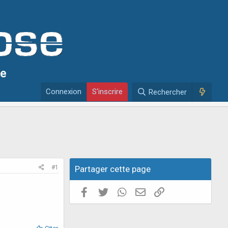
se
Connexion
S'inscrire
Rechercher
#1
Partager cette page
Facebook
Twitter
WhatsApp
E-mail valide
Copier le lien