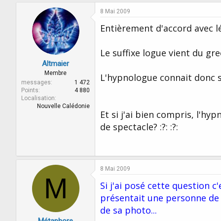
8 Mai 2009
Entièrement d'accord avec lé
Le suffixe logue vient du gr
Altmaier
Membre
L'hypnologue connait donc sa
messages
1 472
Points
4 880
Localisation
Nouvelle Calédonie
Et si j'ai bien compris, l'h
de spectacle? :?: :?:
8 Mai 2009
M
Si j'ai posé cette question c
présentait une personne de 
de sa photo...
Métaphore