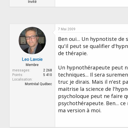
r
u
Invité
d
t
e
l
a
d
7 Mai 2009
i
s
Ben oui... Un hypnotiste de 
c
qu'il peut se qualifier d'hyp
u
de thérapie.
s
s
Leo Lavoie
i
Membre
Un hypnothérapeute peut n'ê
o
messages
2 268
n
techniques... Il sera sureme
Points
5 410
Localisation
truc je dirais. Mais il n'es
Montréal Québec
maitrise la science de l'hy
psycholoque peut ne faire qu
psychothérapeute. Ben... ce n
ma version à moi.