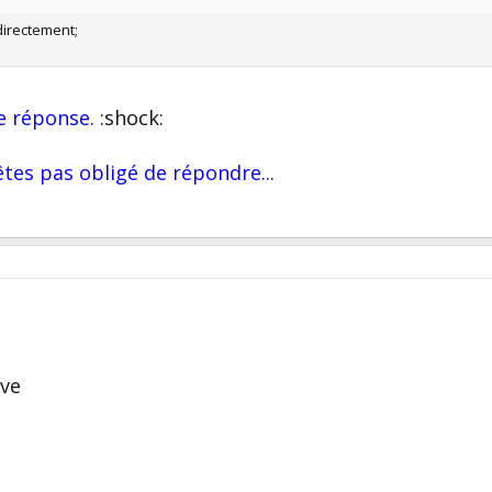
 directement;
e réponse.
:shock:
êtes pas obligé de répondre...
ive