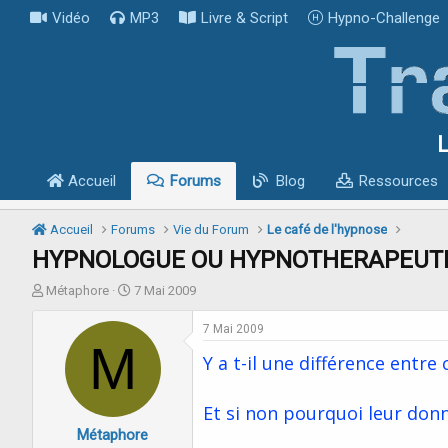
Vidéo
MP3
Livre & Script
Hypno-Challenge
L
Accueil
Forums
Blog
Ressources
Accueil
Forums
Vie du Forum
Le café de l'hypnose
HYPNOLOGUE OU HYPNOTHERAPEUTE
I
D
Métaphore
7 Mai 2009
n
a
i
t
7 Mai 2009
t
M
e
Y a t-il une différence entre 
i
d
a
e
t
d
Et si non pourquoi leur don
e
é
Métaphore
u
b