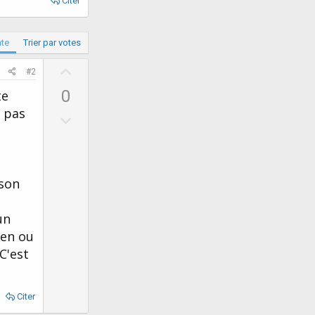
Citer
ate
Trier par votes
U
#2
p
0
te
v
t pas
D
o
o
t
w
e
n
 son
v
o
un
t
ien ou
e
C'est
Citer