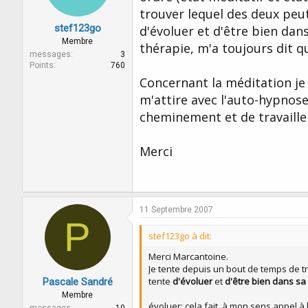
trouver lequel des deux peu
stef123go
d'évoluer et d'être bien dans
Membre
thérapie, m'a toujours dit q
messages
3
Points
760
Concernant la méditation je
m'attire avec l'auto-hypnose,
cheminement et de travaille
Merci
11 Septembre 2007
P
stef123go à dit:
Merci Marcantoine.
Je tente depuis un bout de temps de 
tente
d'évoluer
et
d'être bien dans s
Pascale Sandré
Membre
évoluer: cela fait, à mon sens appel à 