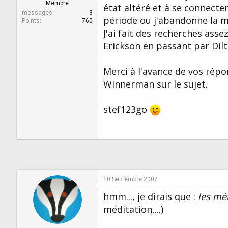
r
u
Membre
état altéré et à se connecter
d
t
messages
3
période ou j'abandonne la mé
e
Points
760
l
J'ai fait des recherches ass
a
Erickson en passant par Dilt
d
i
s
Merci à l'avance de vos répo
c
Winnerman sur le sujet.
u
s
s
stef123go
i
o
n
10 Septembre 2007
hmm..., je dirais que :
les m
méditation,...)