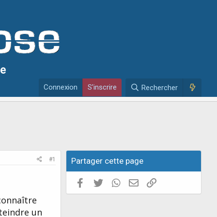
se
Connexion
S'inscrire
Rechercher
#1
Partager cette page
Facebook
Twitter
WhatsApp
E-mail valide
Copier le lien
connaître
tteindre un