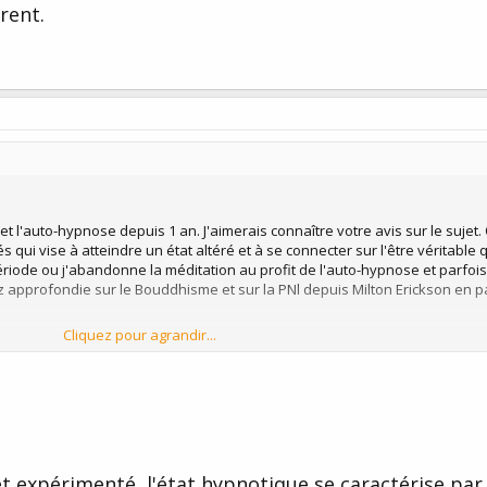
èrent.
et l'auto-hypnose depuis 1 an. J'aimerais connaître votre avis sur le sujet.
és qui vise à atteindre un état altéré et à se connecter sur l'être véritable 
riode ou j'abandonne la méditation au profit de l'auto-hypnose et parfois
sez approfondie sur le Bouddhisme et sur la PNl depuis Milton Erickson en 
Cliquez pour agrandir...
'aimerais également connaître l'opinion de M. Constant Winnerman sur le s
et expérimenté, l'état hypnotique se caractérise par 