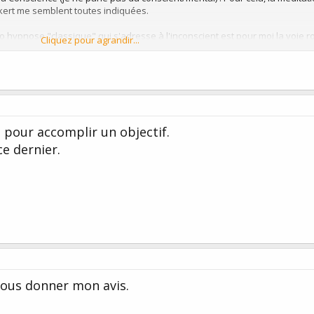
kert me semblent toutes indiquées.
o hypnose "classique" qui s'adresse à l'inconscient est pour moi la voie r
Cliquez pour agrandir...
artage
go pour accomplir un objectif.
ce dernier.
 vous donner mon avis.