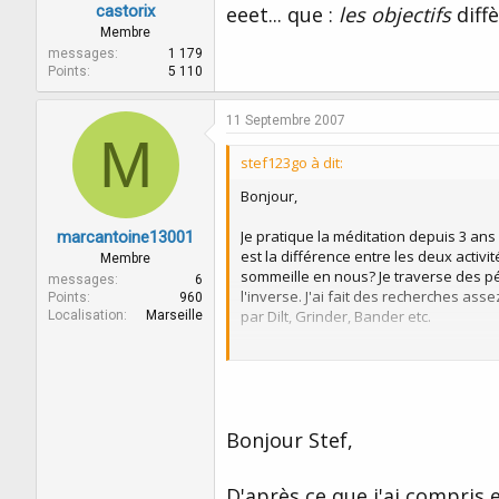
castorix
eeet... que :
les objectifs
diff
Membre
messages
1 179
Points
5 110
11 Septembre 2007
M
stef123go à dit:
Bonjour,
Je pratique la méditation depuis 3 ans 
marcantoine13001
est la différence entre les deux activit
Membre
sommeille en nous? Je traverse des pé
messages
6
l'inverse. J'ai fait des recherches as
Points
960
par Dilt, Grinder, Bander etc.
Localisation
Marseille
Merci à l'avance de vos réponses et j
stef123go
Bonjour Stef,
D'après ce que j'ai compris 