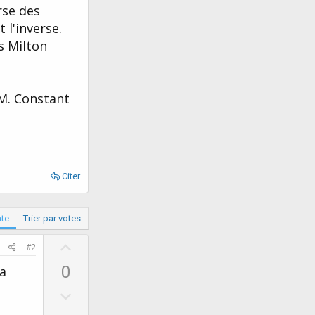
rse des
 l'inverse.
s Milton
 M. Constant
Citer
ate
Trier par votes
U
#2
p
0
la
v
D
o
o
t