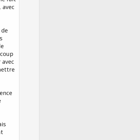
, avec
 de
s
de
ucoup
r avec
mettre
ience
e
ais
at