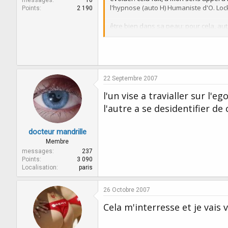
messages
10
l'hypnose (auto H) Humaniste d'O. Loc
Points
2 190
être bien dans sa peau: pour cela, aut
Ce n'est que mon avis.......mais je le p
22 Septembre 2007
l'un vise a travialler sur l'e
l'autre a se desidentifier de 
docteur mandrille
Membre
messages
237
Points
3 090
Localisation
paris
26 Octobre 2007
Cela m'interresse et je vais