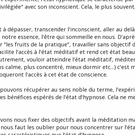
rivilégiée" avec son inconscient. Cela, le plus souvent
.
 à dépasser, transcender l'inconscient, aller au delà
e notre essence, l'être qui sommeille en nous. D'aprè
les fruits de la pratique", travailler sans objectif 
lite l'accès à l'état méditatif et rend cet état bea
autrement, vouloir atteindre l'état méditatif, médite
us calme, plus concentré, mieux dormir etc...) c'est 
loqueront l'accès à cet état de conscience.
s pouvons récupérer au sens noble du terme, l'expér
les bénéfices espérés de l'état d'hypnose. Cela ne m
vons nous fixer des objectifs avant la méditation m
il nous faut les oublier pour nous concentrer sur l'ét
es caractéristiques que l'état d'hypnose.