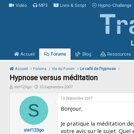
Vidéo
MP3
Livre & Script
Hypno-Challenge
L
Accueil
Forums
Blog
Ressources
Accueil
Forums
Vie du Forum
Le café de l'hypnose
Hypnose versus méditation
I
D
stef123go
10 Septembre 2007
n
a
i
t
10 Septembre 2007
t
S
e
Bonjour,
i
d
a
e
t
d
Je pratique la méditation de
e
é
stef123go
u
b
votre avis sur le sujet. Quel 