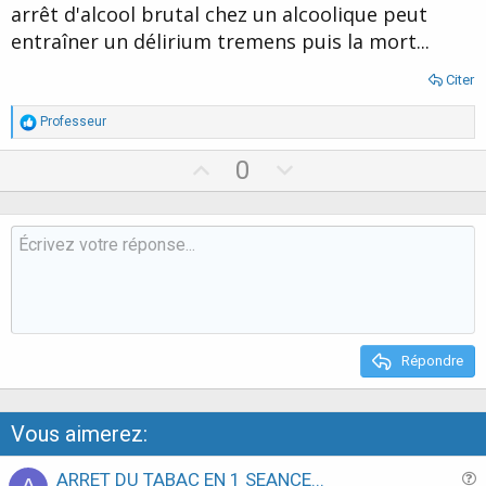
arrêt d'alcool brutal chez un alcoolique peut
entraîner un délirium tremens puis la mort...
Citer
R
Professeur
é
a
U
D
0
c
p
o
t
i
v
w
o
o
n
n
s
t
v
:
e
o
t
e
Répondre
Vous aimerez:
ARRET DU TABAC EN 1 SEANCE...