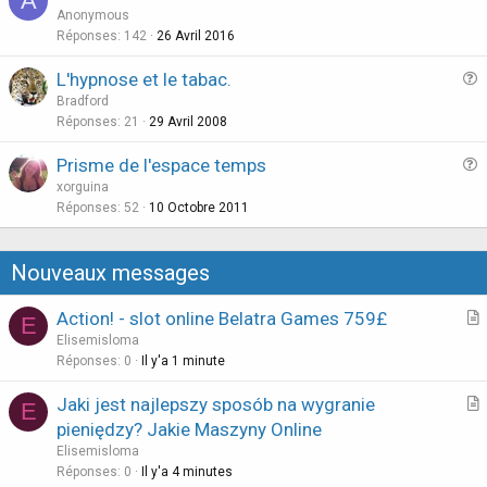
A
u
Anonymous
e
Réponses
142
26 Avril 2016
s
L'hypnose et le tabac.
t
u
Bradford
i
e
Réponses
21
29 Avril 2008
o
s
n
Prisme de l'espace temps
t
u
xorguina
i
e
Réponses
52
10 Octobre 2011
o
s
n
t
Nouveaux messages
i
o
Action! - slot online Belatra Games 759£
E
n
r
Elisemisloma
t
Réponses
0
Il y'a 1 minute
i
Jaki jest najlepszy sposób na wygranie
E
c
r
pieniędzy? Jakie Maszyny Online
l
t
Elisemisloma
e
i
Réponses
0
Il y'a 4 minutes