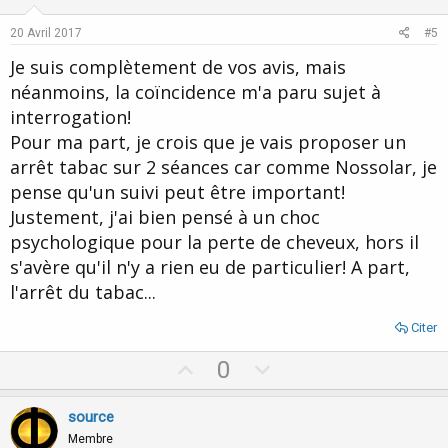
t
v
:
e
o
20 Avril 2017
#5
t
Je suis complètement de vos avis, mais
e
néanmoins, la coïncidence m'a paru sujet à
interrogation!
Pour ma part, je crois que je vais proposer un
arrêt tabac sur 2 séances car comme Nossolar, je
pense qu'un suivi peut être important!
Justement, j'ai bien pensé à un choc
psychologique pour la perte de cheveux, hors il
s'avère qu'il n'y a rien eu de particulier! A part,
l'arrêt du tabac...
Citer
U
D
0
p
o
v
w
source
o
n
Membre