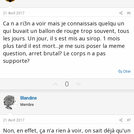
t
v
e
o
21 Avril 2017
#6
t
Ca n a ri3n a voir mais je connaissais quelqu un
e
qui buvait un ballon de rouge trop souvent, tous
les jours. Un jour, il s est mis au sirop. 1 mois
plus tard il est mort...je me suis poser la meme
question, arret brutal? Le corps n a pas
supporte?
Citer
U
D
0
p
o
v
w
Blandine
o
n
Membre
t
v
e
o
21 Avril 2017
#7
t
Non, en effet, ça n'a rien à voir, on sait déjà qu'un
e