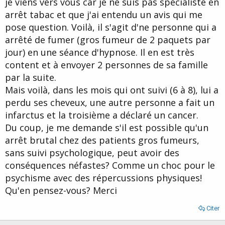
je viens vers vous car je ne suis pas spécialiste en
d
t
arrêt tabac et que j'ai entendu un avis qui me
e
l
pose question. Voilà, il s'agit d'ne personne qui a
a
arrêté de fumer (gros fumeur de 2 paquets par
d
i
jour) en une séance d'hypnose. Il en est très
s
content et à envoyer 2 personnes de sa famille
c
par la suite.
u
s
Mais voilà, dans les mois qui ont suivi (6 à 8), lui a
s
perdu ses cheveux, une autre personne a fait un
i
infarctus et la troisième a déclaré un cancer.
o
n
Du coup, je me demande s'il est possible qu'un
arrêt brutal chez des patients gros fumeurs,
sans suivi psychologique, peut avoir des
conséquences néfastes? Comme un choc pour le
psychisme avec des répercussions physiques!
Qu'en pensez-vous? Merci
Citer