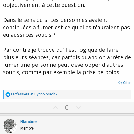
e
objectivement à cette question.
Dans le sens ou si ces personnes avaient
continuées a fumer est-ce qu'elles n'auraient pas
eu aussi ces soucis ?
Par contre je trouve qu'il est logique de faire
plusieurs séances, car parfois quand on arrête de
fumer une personne peut développer d'autres
soucis, comme par exemple la prise de poids.
Citer
R
Professeur
et
HypnoCoach75
é
a
U
D
0
c
p
o
t
i
v
w
Blandine
o
o
n
n
Membre
s