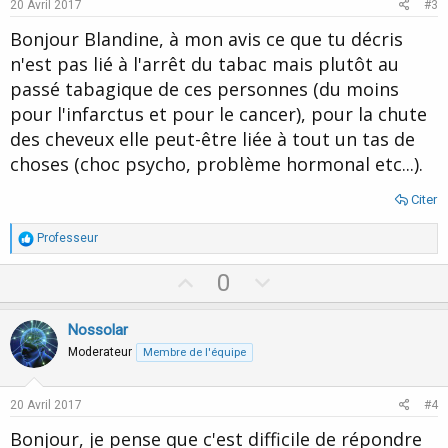
e
o
20 Avril 2017
#3
t
Bonjour Blandine, à mon avis ce que tu décris
e
n'est pas lié à l'arrêt du tabac mais plutôt au
passé tabagique de ces personnes (du moins
pour l'infarctus et pour le cancer), pour la chute
des cheveux elle peut-être liée à tout un tas de
choses (choc psycho, problème hormonal etc...).
Citer
R
Professeur
é
a
U
D
0
c
p
o
t
i
v
w
Nossolar
o
o
n
n
Moderateur
Membre de l'équipe
s
t
v
:
e
o
20 Avril 2017
#4
t
Bonjour, je pense que c'est difficile de répondre