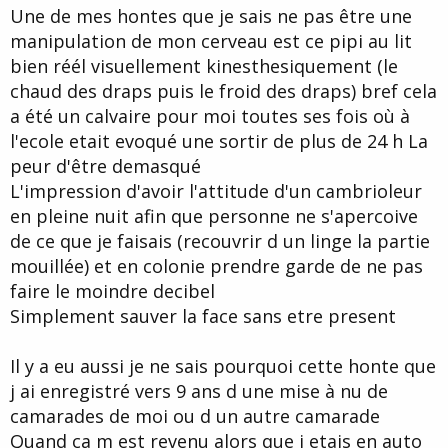
t
Une de mes hontes que je sais ne pas être une
e
manipulation de mon cerveau est ce pipi au lit
bien réél visuellement kinesthesiquement (le
chaud des draps puis le froid des draps) bref cela
a été un calvaire pour moi toutes ses fois où à
l'ecole etait evoqué une sortir de plus de 24 h La
peur d'être demasqué
L'impression d'avoir l'attitude d'un cambrioleur
en pleine nuit afin que personne ne s'apercoive
de ce que je faisais (recouvrir d un linge la partie
mouillée) et en colonie prendre garde de ne pas
faire le moindre decibel
Simplement sauver la face sans etre present
Il y a eu aussi je ne sais pourquoi cette honte que
j ai enregistré vers 9 ans d une mise à nu de
camarades de moi ou d un autre camarade
Quand ca m est revenu alors que j etais en auto