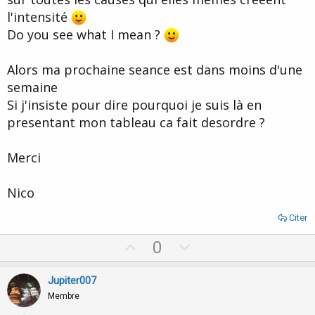
l'intensité
Do you see what I mean ?
Alors ma prochaine seance est dans moins d'une
semaine
Si j'insiste pour dire pourquoi je suis là en
presentant mon tableau ca fait desordre ?
Merci
Nico
Citer
U
D
0
p
o
v
w
Jupiter007
o
n
Membre
t
v