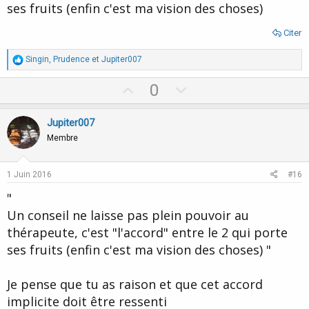
ses fruits (enfin c'est ma vision des choses)
Citer
R
Singin
,
Prudence
et
Jupiter007
é
a
U
D
0
c
p
o
t
i
v
w
Jupiter007
o
o
n
n
Membre
s
t
v
:
e
o
1 Juin 2016
#16
t
"
e
Un conseil ne laisse pas plein pouvoir au
thérapeute, c'est "l'accord" entre le 2 qui porte
ses fruits (enfin c'est ma vision des choses) "
Je pense que tu as raison et que cet accord
implicite doit être ressenti