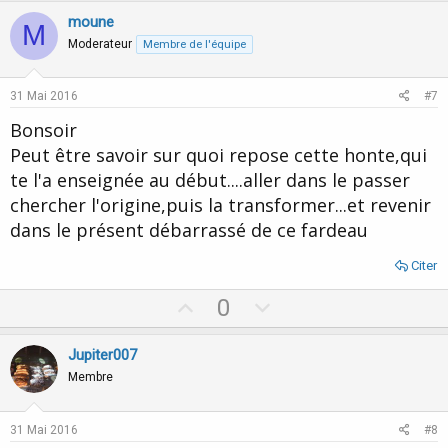
i
v
w
moune
o
M
o
n
n
Moderateur
Membre de l'équipe
s
t
v
:
e
o
31 Mai 2016
#7
t
Bonsoir
e
Peut être savoir sur quoi repose cette honte,qui
te l'a enseignée au début....aller dans le passer
chercher l'origine,puis la transformer...et revenir
dans le présent débarrassé de ce fardeau
Citer
U
D
0
p
o
v
w
Jupiter007
o
n
Membre
t
v
e
o
31 Mai 2016
#8