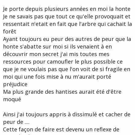
d
t
Je porte depuis plusieurs années en moi la honte
e
l
Je ne savais pas que tout ce qu'elle provoquait et
a
ressentait n'etait en fait que l'arbre qui cachait la
d
i
forêt
s
Ayant toujours eu peur des autres de peur que la
c
honte s'abatte sur moi si ils venaient à en
u
s
découvrir mon secret j'ai mis toutes mes
s
ressources pour camoufler le plus possible ce
i
que je ne voulais pas que l'on voit de si fragile en
o
n
moi qui une fois mise à nu m'aurait porté
préjudice
Ma plus grande des hantises aurait été d'être
moqué
Ainsi j'ai toujours appris à dissimulé et cacher de
peur de ....
Cette façon de faire est devenu un reflexe de