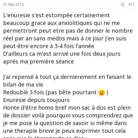
e
o
31 Mai 2016
#11
t
L'enuresie s'est estompée certainement
e
beaucoup grace aux anxiolitiques qui ne me
permettront peut etre pas de donner le nombre
réel par an sans medos mais à ce jour j'en suis
peut-être encore à 3-4 fois l'année
D'ailleurs ca m'est arrivé une fois deux jours
aprés ma première séance
J'ai repensé à tout ça dernierement en faisant le
bilan de ma vie
Redoublé 3 fois (pas bête pourtant
)
Enuresie depuis toujours
Honte d'être homo bref mon sac à dos est plein
de dossier voilà pourquoi vous comprendrez que
je me pose la question de savoir si même dans
une therapie breve je peux exprimer tout cela