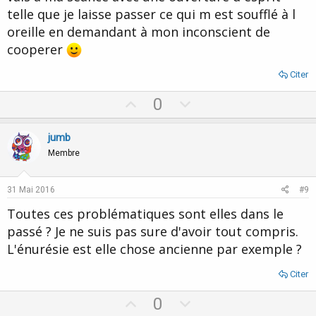
telle que je laisse passer ce qui m est soufflé à l
oreille en demandant à mon inconscient de
cooperer
Citer
U
D
0
p
o
v
w
jumb
o
n
Membre
t
v
e
o
31 Mai 2016
#9
t
Toutes ces problématiques sont elles dans le
e
passé ? Je ne suis pas sure d'avoir tout compris.
L'énurésie est elle chose ancienne par exemple ?
Citer
U
D
0