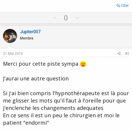
Citer
U
D
0
p
o
v
w
Jupiter007
o
n
Membre
t
v
e
o
31 Mai 2016
#3
t
Merci pour cette piste sympa
e
J'aurai une autre question
Si j'ai bien compris l'hypnothérapeute est là pour
me glisser les mots qu'il faut à l'oreille pour que
j'enclenche les changements adequates
En ce sens il est un peu le chirurgien et moi le
patient "endormi"