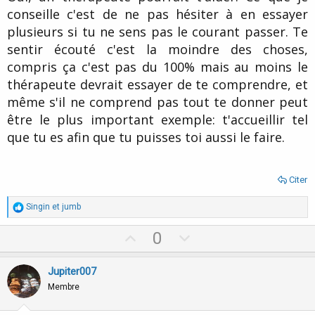
conseille c'est de ne pas hésiter à en essayer
plusieurs si tu ne sens pas le courant passer. Te
sentir écouté c'est la moindre des choses,
compris ça c'est pas du 100% mais au moins le
thérapeute devrait essayer de te comprendre, et
même s'il ne comprend pas tout te donner peut
être le plus important exemple: t'accueillir tel
que tu es afin que tu puisses toi aussi le faire.
Citer
R
Singin
et
jumb
é
a
U
D
0
c
p
o
t
i
v
w
Jupiter007
o
o
n
n
Membre
s
t
v
: