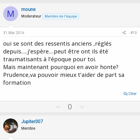
p
o
v
w
moune
M
o
n
Moderateur
Membre de l'équipe
t
v
e
o
31 Mai 2016
#10
t
oui se sont des ressentis anciens ,réglés
e
depuis.....j'espère....peut être ont ils été
traumatisants à l'époque pour toi.
Mais maintenant pourquoi en avoir honte?
Prudence,va pouvoir mieux t'aider de part sa
formation
Citer
U
D
0
p
o
v
w
Jupiter007
o
n
Membre
t
v