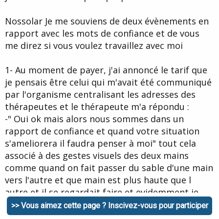
Nossolar Je me souviens de deux évènements en
rapport avec les mots de confiance et de vous
me direz si vous voulez travaillez avec moi
1- Au moment de payer, j'ai annoncé le tarif que
je pensais être celui qui m'avait été communiqué
par l'organisme centralisant les adresses des
thérapeutes et le thérapeute m'a répondu :
-" Oui ok mais alors nous sommes dans un
rapport de confiance et quand votre situation
s'ameliorera il faudra penser à moi" tout cela
associé à des gestes visuels des deux mains
comme quand on fait passer du sable d'une main
vers l'autre et que main est plus haute que l
autre et il se regardait faire et evidemment je
regardais faire
ahahaha J'ai compris son
>> Vous aimez cette page ? Inscivez-vous pour participer
message et je le trouve légitime car il est à 80€ je