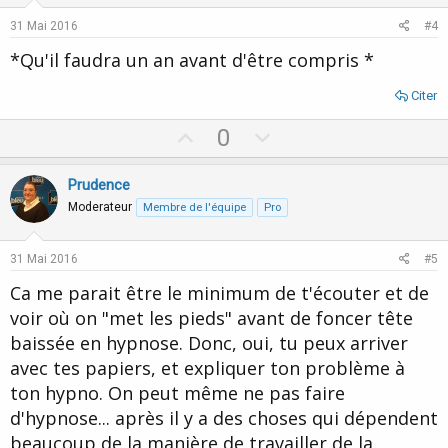
e
o
31 Mai 2016
#4
t
*Qu'il faudra un an avant d'être compris *
e
Citer
U
D
0
p
o
v
w
Prudence
o
n
Moderateur
Membre de l'équipe
Pro
t
v
e
o
31 Mai 2016
#5
t
Ca me parait être le minimum de t'écouter et de
e
voir où on "met les pieds" avant de foncer tête
baissée en hypnose. Donc, oui, tu peux arriver
avec tes papiers, et expliquer ton problème à
ton hypno. On peut même ne pas faire
d'hypnose... après il y a des choses qui dépendent
beaucoup de la manière de travailler de la