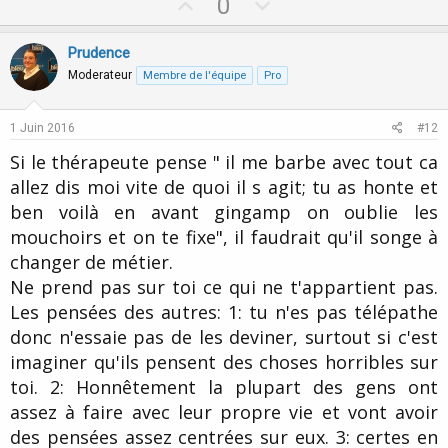
U
D
0
p
o
v
w
Prudence
o
n
Moderateur
Membre de l'équipe
Pro
t
v
e
o
1 Juin 2016
#12
t
Si le thérapeute pense " il me barbe avec tout ca
e
allez dis moi vite de quoi il s agit; tu as honte et
ben voilà en avant gingamp on oublie les
mouchoirs et on te fixe", il faudrait qu'il songe à
changer de métier.
Ne prend pas sur toi ce qui ne t'appartient pas.
Les pensées des autres: 1: tu n'es pas télépathe
donc n'essaie pas de les deviner, surtout si c'est
imaginer qu'ils pensent des choses horribles sur
toi. 2: Honnêtement la plupart des gens ont
assez à faire avec leur propre vie et vont avoir
des pensées assez centrées sur eux. 3: certes en