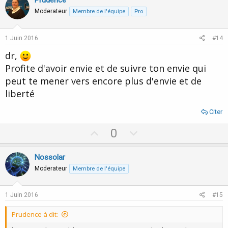
v
w
Prudence
o
n
Moderateur
Membre de l'équipe
Pro
t
v
e
o
1 Juin 2016
#14
t
dr,
e
Profite d'avoir envie et de suivre ton envie qui
peut te mener vers encore plus d'envie et de
liberté
Citer
U
D
0
p
o
v
w
Nossolar
o
n
Moderateur
Membre de l'équipe
t
v
e
o
1 Juin 2016
#15
t
Prudence à dit:
e