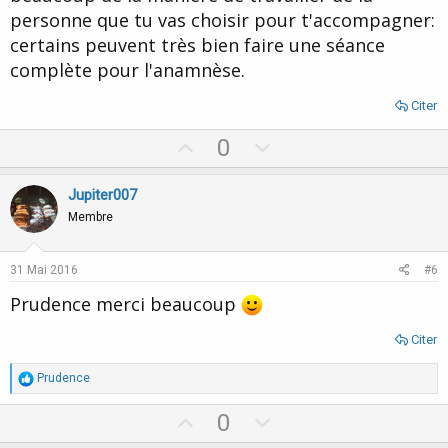
personne que tu vas choisir pour t'accompagner:
certains peuvent très bien faire une séance
complète pour l'anamnèse.
Citer
U
D
0
p
o
v
w
Jupiter007
o
n
Membre
t
v
e
o
31 Mai 2016
#6
t
Prudence merci beaucoup
e
Citer
R
Prudence
é
a
U
D
0
c
p
o
t