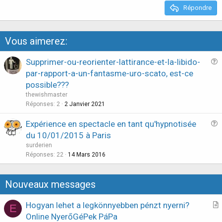
e
Répondre
Vous aimerez:
Supprimer-ou-reorienter-lattirance-et-la-libido-
u
par-rapport-a-un-fantasme-uro-scato, est-ce
e
possible???
s
thewishmaster
t
Réponses
2
2 Janvier 2021
i
Expérience en spectacle en tant qu'hypnotisée
o
u
n
du 10/01/2015 à Paris
e
surderien
s
Réponses
22
14 Mars 2016
t
i
Nouveaux messages
o
n
Hogyan lehet a legkönnyebben pénzt nyerni?
E
r
Online NyerőGéPek PáPa