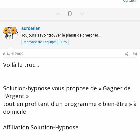
Citer
U
D
0
p
o
v
w
surderien
o
n
Toujours savoir trouver le plaisir de chercher…
t
v
Membre de l'équipe
Pro
e
o
6 Avril 2009
#4
t
Voilà le truc...
e
Solution-hypnose vous propose de « Gagner de
l'Argent »
tout en profitant d'un programme « bien-être » à
domicile
Affiliation Solution-Hypnose