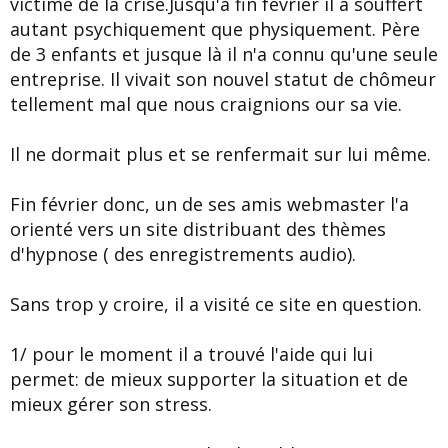
victime de la crise.Jusqu'à fin février il a souffert
d
t
autant psychiquement que physiquement. Père
e
l
de 3 enfants et jusque là il n'a connu qu'une seule
a
entreprise. Il vivait son nouvel statut de chômeur
d
i
tellement mal que nous craignions our sa vie.
s
c
Il ne dormait plus et se renfermait sur lui même.
u
s
s
Fin février donc, un de ses amis webmaster l'a
i
orienté vers un site distribuant des thèmes
o
n
d'hypnose ( des enregistrements audio).
Sans trop y croire, il a visité ce site en question.
1/ pour le moment il a trouvé l'aide qui lui
permet: de mieux supporter la situation et de
mieux gérer son stress.