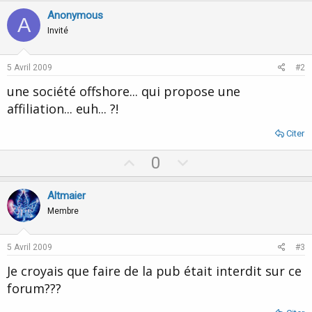
Anonymous
A
Invité
5 Avril 2009
#2
une société offshore... qui propose une
affiliation... euh... ?!
Citer
U
D
0
p
o
v
w
Altmaier
o
n
Membre
t
v
e
o
5 Avril 2009
#3
t
Je croyais que faire de la pub était interdit sur ce
e
forum???