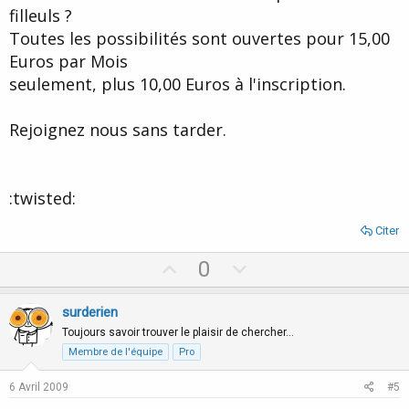
filleuls ?
Toutes les possibilités sont ouvertes pour 15,00
Euros par Mois
seulement, plus 10,00 Euros à l'inscription.
Rejoignez nous sans tarder.
:twisted:
Citer
U
D
0
p
o
v
w
surderien
o
n
Toujours savoir trouver le plaisir de chercher…
t
v
Membre de l'équipe
Pro
e
o
6 Avril 2009
#5
t