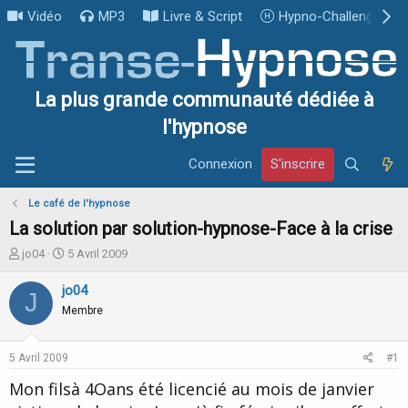
Vidéo
MP3
Livre & Script
Hypno-Challenge
La plus grande communauté dédiée à
l'hypnose
Connexion
S'inscrire
Le café de l'hypnose
La solution par solution-hypnose-Face à la crise
I
D
jo04
5 Avril 2009
n
a
i
t
jo04
J
t
e
Membre
i
d
a
e
t
d
5 Avril 2009
#1
e
é
u
b
Mon filsà 4Oans été licencié au mois de janvier
r
u