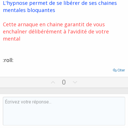
L'hypnose permet de se libérer de ses chaines
e
mentales bloquantes
Cette arnaque en chaine garantit de vous
enchaîner délibérément à l'avidité de votre
mental
:roll:
Citer
U
D
0
p
o
v
w
o
n
t
v
e
o
t