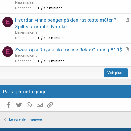
t
Elisemisloma
i
Réponses
0
Il y'a 7 minutes
c
Hvordan vinne penger på den raskeste måten?
l
E
r
Spilleautomater Norske
e
t
Elisemisloma
i
Réponses
0
Il y'a 13 minutes
c
Sweetopia Royale slot online Relax Gaming 810$
l
E
r
Elisemisloma
e
t
Réponses
0
Il y'a 19 minutes
i
Voir plus…
c
l
e
Partager cette page
Facebook
Twitter
WhatsApp
E-mail valide
Copier le lien
Le café de l'hypnose