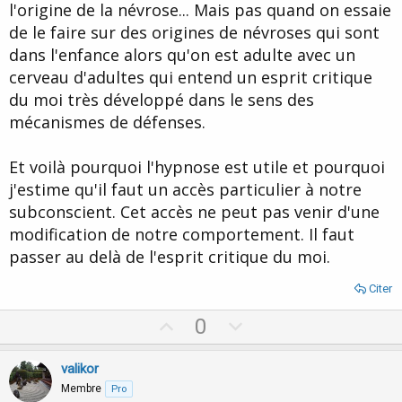
La TCC considère que le comportement qui pose problème a été "
l'origine de la névrose... Mais pas quand on essaie
appris " de manière négative dans une situation du passé. Ce
de le faire sur des origines de névroses qui sont
comportement a ainsi été conservé par le sujet qui déclenche son
système d'alarme émotionnel chaque fois qu'il est confronté à
dans l'enfance alors qu'on est adulte avec un
une situation similaire.
cerveau d'adultes qui entend un esprit critique
La thérapie cherche donc, par un nouvel apprentissage, à
du moi très développé dans le sens des
substituer au comportement inadapté, un comportement mieux
adapté à la situation.
mécanismes de défenses.
Mais pour cela je suis d'accord avec ce que dit Léo dans le
message précédent.
Et voilà pourquoi l'hypnose est utile et pourquoi
j'estime qu'il faut un accès particulier à notre
Donc le S.A.R.C.E n'apprend rien de nouveau...
subconscient. Cet accès ne peut pas venir d'une
modification de notre comportement. Il faut
passer au delà de l'esprit critique du moi.
Citer
U
D
0
p
o
v
w
valikor
o
n
Membre
Pro