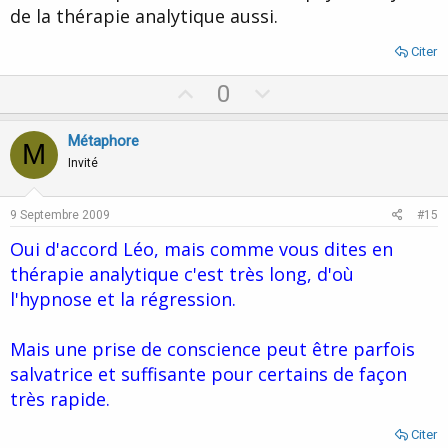
de la thérapie analytique aussi.
Citer
U
D
0
p
o
v
w
Métaphore
M
o
n
Invité
t
v
e
o
9 Septembre 2009
#15
t
Oui d'accord Léo, mais comme vous dites en
e
thérapie analytique c'est très long, d'où
l'hypnose et la régression.
Mais une prise de conscience peut être parfois
salvatrice et suffisante pour certains de façon
très rapide.
Citer