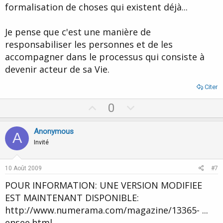
formalisation de choses qui existent déjà...
Je pense que c'est une manière de
responsabiliser les personnes et de les
accompagner dans le processus qui consiste à
devenir acteur de sa Vie.
Citer
U
D
0
p
o
v
w
Anonymous
A
o
n
Invité
t
v
e
o
10 Août 2009
#7
t
POUR INFORMATION: UNE VERSION MODIFIEE
e
EST MAINTENANT DISPONIBLE:
http://www.numerama.com/magazine/13365- ...
ensee.html