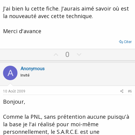
J'ai bien lu cette fiche. J'aurais aimé savoir où est
la nouveauté avec cette technique.
Merci d'avance
Citer
U
D
0
p
o
v
w
Anonymous
A
o
n
Invité
t
v
e
o
10 Août 2009
#6
t
Bonjour,
e
Comme la PNL, sans prétention aucune puisqu'à
la base je l'ai réalisé pour moi-même
personnellement, le S.A.R.C.E. est une