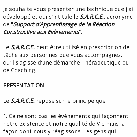
d
t
Je souhaite vous présenter une technique que j'ai
e
l
développé et qui s'intitule le
S.A.R.C.E.
, acronyme
a
de "
Support d'Apprentissage de la Réaction
d
i
Constructive aux Evènements
".
s
c
Le
S.A.R.C.E.
peut être utilisé en prescription de
u
s
tâche aux personnes que vous accompagnez,
s
qu'il s'agisse d'une démarche Thérapeutique ou
i
de Coaching.
o
n
PRESENTATION
Le
S.A.R.C.E.
repose sur le principe que:
1. Ce ne sont pas les évènements qui façonnent
notre existence et notre qualité de Vie mais la
façon dont nous y réagissons. Les gens qui