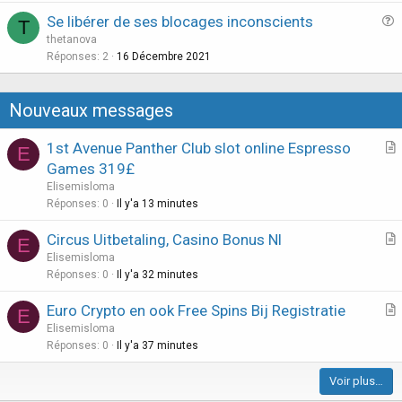
s
n
Se libérer de ses blocages inconscients
T
t
u
thetanova
i
e
Réponses
2
16 Décembre 2021
o
s
n
t
Nouveaux messages
i
o
1st Avenue Panther Club slot online Espresso
E
n
r
Games 319£
t
Elisemisloma
i
Réponses
0
Il y'a 13 minutes
c
Circus Uitbetaling, Casino Bonus Nl
l
E
r
Elisemisloma
e
t
Réponses
0
Il y'a 32 minutes
i
Euro Crypto en ook Free Spins Bij Registratie
E
c
r
Elisemisloma
l
t
Réponses
0
Il y'a 37 minutes
e
i
Voir plus…
c