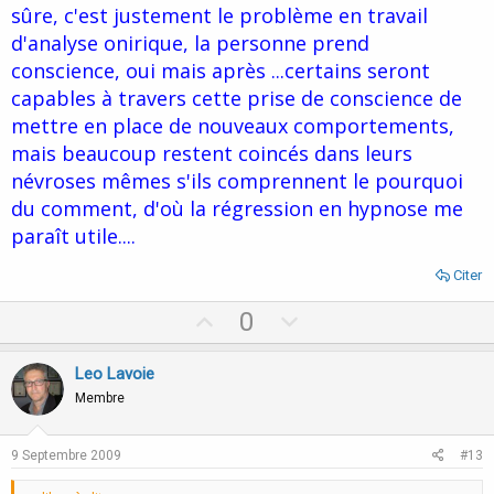
sûre, c'est justement le problème en travail
d'analyse onirique, la personne prend
conscience, oui mais après ...certains seront
capables à travers cette prise de conscience de
mettre en place de nouveaux comportements,
mais beaucoup restent coincés dans leurs
névroses mêmes s'ils comprennent le pourquoi
du comment, d'où la régression en hypnose me
paraît utile....
Citer
U
D
0
p
o
v
w
Leo Lavoie
o
n
Membre
t
v
e
o
9 Septembre 2009
#13
t