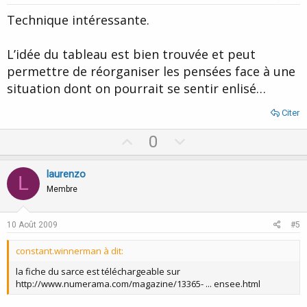
t
Technique intéressante.
e
L’idée du tableau est bien trouvée et peut
permettre de réorganiser les pensées face à une
situation dont on pourrait se sentir enlisé…
Citer
U
D
0
p
o
v
w
laurenzo
L
o
n
Membre
t
v
e
o
10 Août 2009
#5
t
constant.winnerman à dit:
e
la fiche du sarce est téléchargeable sur
http://www.numerama.com/magazine/13365- ... ensee.html