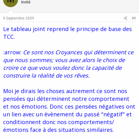
o
n
Invité
t
v
e
o
9 Septembre 2009
#9
t
Le tableau joint reprend le principe de base des
e
TCC.
:arrow:
Ce sont nos Croyances qui déterminent ce
que nous sommes; vous avez alors le choix de
croire ce que vous voulez donc la capacité de
construire la réalité de vos rêves.
Moi je dirais les choses autrement ce sont nos
pensées qui déterminent notre comportement
et nos émotions. Donc ces pensées négatives ont
un lien avec un évènement du passé "négatif" et
conditionnent donc nos comportements/
émotions face à des situations similaires.