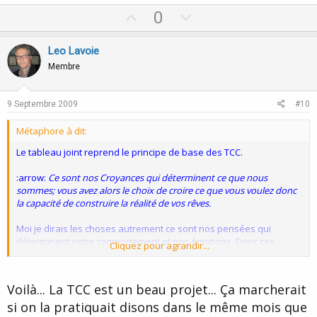
U
D
0
p
o
v
w
Leo Lavoie
o
n
Membre
t
v
e
o
9 Septembre 2009
#10
t
Métaphore à dit:
e
Le tableau joint reprend le principe de base des TCC.
:arrow:
Ce sont nos Croyances qui déterminent ce que nous
sommes; vous avez alors le choix de croire ce que vous voulez donc
la capacité de construire la réalité de vos rêves.
Moi je dirais les choses autrement ce sont nos pensées qui
déterminent notre comportement et nos émotions. Donc ces
Cliquez pour agrandir...
pensées négatives ont un lien avec un évènement du passé
"négatif" et conditionnent donc nos comportements/émotions
face à des situations similaires.
Voilà... La TCC est un beau projet... Ça marcherait
si on la pratiquait disons dans le même mois que