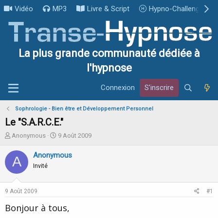
Vidéo
MP3
Livre & Script
Hypno-Challenge
La plus grande communauté dédiée à
l'hypnose
Connexion
S'inscrire
Sophrologie - Bien être et Développement Personnel
Le "S.A.R.C.E."
I
D
Anonymous
9 Août 2009
n
a
i
t
Anonymous
A
t
e
Invité
i
d
a
e
t
d
9 Août 2009
#1
e
é
u
b
Bonjour à tous,
r
u