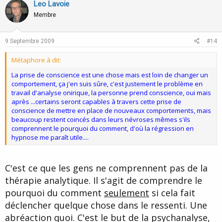
v
w
Leo Lavoie
o
n
Membre
t
v
e
o
9 Septembre 2009
#14
t
Métaphore à dit:
e
La prise de conscience est une chose mais est loin de changer un
comportement, ça j'en suis sûre, c'est justement le problème en
travail d'analyse onirique, la personne prend conscience, oui mais
après ...certains seront capables à travers cette prise de
conscience de mettre en place de nouveaux comportements, mais
beaucoup restent coincés dans leurs névroses mêmes s'ils
comprennent le pourquoi du comment, d'où la régression en
hypnose me paraît utile....
C'est ce que les gens ne comprennent pas de la
thérapie analytique. Il s'agit de comprendre le
pourquoi du comment
seulement
si cela fait
déclencher quelque chose dans le ressenti. Une
abréaction quoi. C'est le but de la psychanalyse,