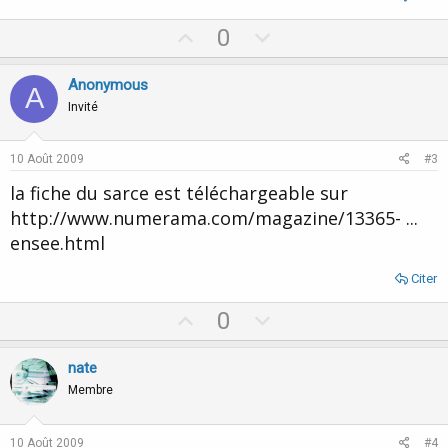
U
D
0
p
o
v
w
Anonymous
A
o
n
Invité
t
v
e
o
10 Août 2009
#3
t
la fiche du sarce est téléchargeable sur
e
http://www.numerama.com/magazine/13365- ...
ensee.html
Citer
U
D
0
p
o
v
w
nate
o
n
Membre
t
v
e
o
10 Août 2009
#4