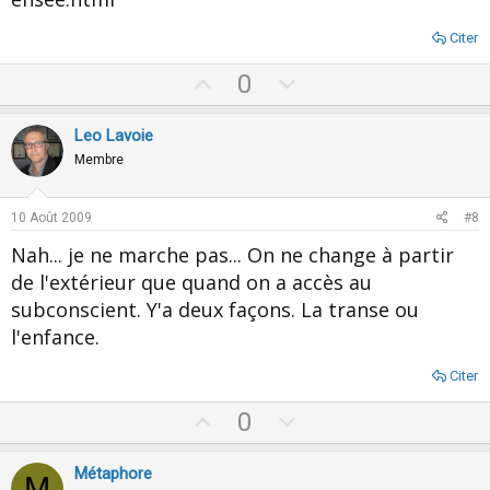
Citer
U
D
0
p
o
v
w
Leo Lavoie
o
n
Membre
t
v
e
o
10 Août 2009
#8
t
Nah... je ne marche pas... On ne change à partir
e
de l'extérieur que quand on a accès au
subconscient. Y'a deux façons. La transe ou
l'enfance.
Citer
U
D
0
p
o
v
w
Métaphore
M