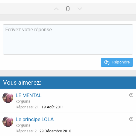
U
D
0
p
o
v
w
o
n
t
v
e
o
t
e
Répondre
Vous aimerez:
LE MENTAL
u
xorguina
e
Réponses
21
19 Août 2011
s
Le principe LOLA
t
u
xorguina
i
e
Réponses
2
29 Décembre 2010
o