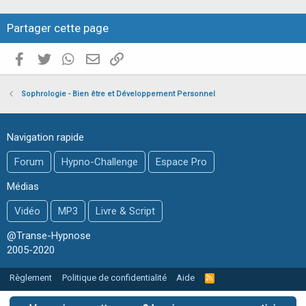
l
e
Partager cette page
Facebook
Twitter
WhatsApp
E-mail valide
Copier le lien
Sophrologie - Bien être et Développement Personnel
Navigation rapide
Forum
Hypno-Challenge
Espace Pro
Médias
Vidéo
MP3
Livre & Script
@Transe-Hypnose
2005-2020
Règlement
Politique de confidentialité
Aide
R
S
S