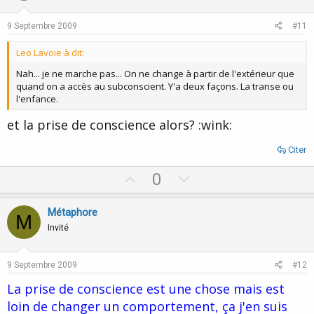
t
v
e
o
9 Septembre 2009
#11
t
Leo Lavoie à dit:
e
Nah... je ne marche pas... On ne change à partir de l'extérieur que
quand on a accès au subconscient. Y'a deux façons. La transe ou
l'enfance.
et la prise de conscience alors? :wink:
Citer
U
D
0
p
o
v
w
Métaphore
M
o
n
Invité
t
v
e
o
9 Septembre 2009
#12
t
La prise de conscience est une chose mais est
e
loin de changer un comportement, ça j'en suis