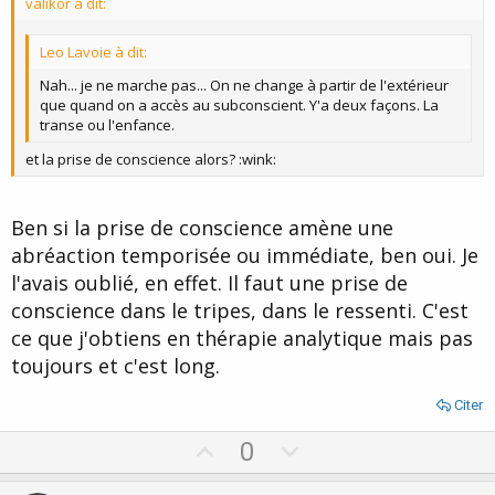
valikor à dit:
e
Leo Lavoie à dit:
Nah... je ne marche pas... On ne change à partir de l'extérieur
que quand on a accès au subconscient. Y'a deux façons. La
transe ou l'enfance.
et la prise de conscience alors? :wink:
Ben si la prise de conscience amène une
abréaction temporisée ou immédiate, ben oui. Je
l'avais oublié, en effet. Il faut une prise de
conscience dans le tripes, dans le ressenti. C'est
ce que j'obtiens en thérapie analytique mais pas
toujours et c'est long.
Citer
U
D
0
p
o