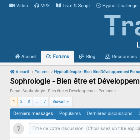
Vidéo
MP3
Livre & Script
Hypno-Challenge
L
Accueil
Forums
Blog
Ressources
Accueil
Forums
Hypnothérapie - Bien être Développement Pers
Sophrologie - Bien être et Développe
Forum Sophrologie - Bien être et Développement Personnel
1
2
3
…
7
Suivant
Derniers messages
Populaires
Dernières discussions