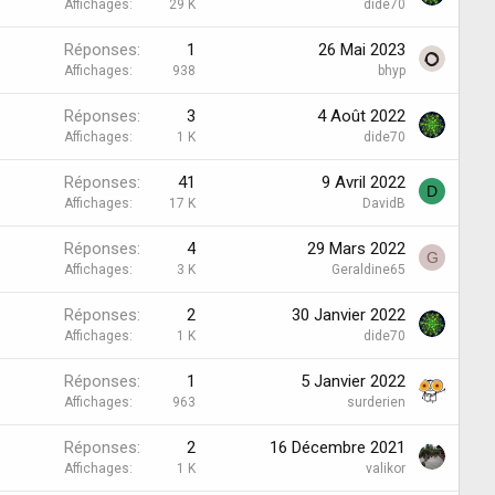
Affichages
29 K
dide70
Réponses
1
26 Mai 2023
Affichages
938
bhyp
Réponses
3
4 Août 2022
Affichages
1 K
dide70
Réponses
41
9 Avril 2022
D
Affichages
17 K
DavidB
Réponses
4
29 Mars 2022
G
Affichages
3 K
Geraldine65
Réponses
2
30 Janvier 2022
Affichages
1 K
dide70
Réponses
1
5 Janvier 2022
Affichages
963
surderien
Réponses
2
16 Décembre 2021
Affichages
1 K
valikor