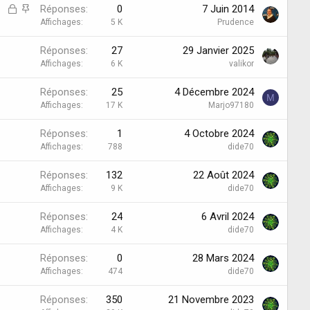
D
D
Réponses
0
7 Juin 2014
i
i
Affichages
5 K
Prudence
s
s
Réponses
27
29 Janvier 2025
c
c
Affichages
6 K
valikor
u
u
s
s
Réponses
25
4 Décembre 2024
s
s
M
Affichages
17 K
Marjo97180
i
i
o
o
Réponses
1
4 Octobre 2024
n
n
Affichages
788
dide70
v
é
e
p
Réponses
132
22 Août 2024
r
i
Affichages
9 K
dide70
r
n
o
g
Réponses
24
6 Avril 2024
u
l
Affichages
4 K
dide70
i
é
l
e
Réponses
0
28 Mars 2024
l
Affichages
474
dide70
é
e
Réponses
350
21 Novembre 2023