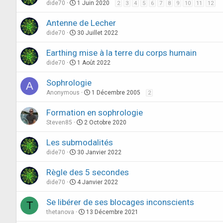
dide70
1 Juin 2020
2
3
4
5
6
7
8
9
10
11
12
Antenne de Lecher
dide70
30 Juillet 2022
Earthing mise à la terre du corps humain
dide70
1 Août 2022
Sophrologie
A
Anonymous
1 Décembre 2005
2
Formation en sophrologie
Steven85
2 Octobre 2020
Les submodalités
dide70
30 Janvier 2022
Règle des 5 secondes
dide70
4 Janvier 2022
Se libérer de ses blocages inconscients
T
thetanova
13 Décembre 2021