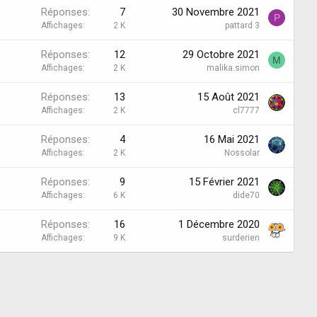
Réponses
7
30 Novembre 2021
P
Affichages
2 K
pattard 3
Réponses
12
29 Octobre 2021
M
Affichages
2 K
malika.simon
Réponses
13
15 Août 2021
Affichages
2 K
cl7777
Réponses
4
16 Mai 2021
Affichages
2 K
Nossolar
Réponses
9
15 Février 2021
Affichages
6 K
dide70
Réponses
16
1 Décembre 2020
Affichages
9 K
surderien