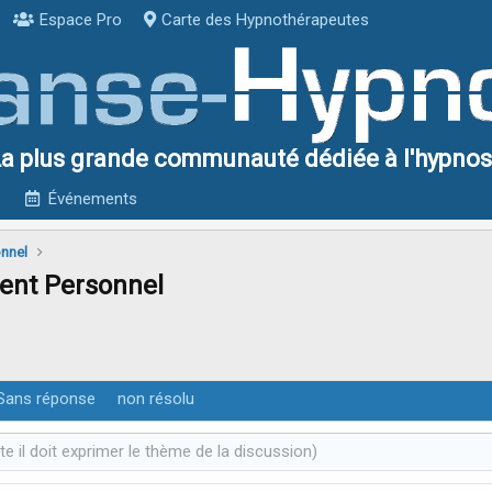
Espace Pro
Carte des Hypnothérapeutes
a plus grande communauté dédiée à l'hypno
Événements
onnel
ment Personnel
Sans réponse
non résolu