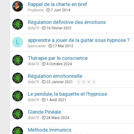
Rappel de la charte en bref
Prudence
7 Juin 2014
Régulation définitive des émotions
dide70
16 Février 2021
apprendre a jouer de la guitar sous hypnose ?
L
lyamcarter
17 Mai 2012
Thérapie par le conscience
dide70
4 Octobre 2024
Régulation émotionnelle
dide70
23 Janvier 2021
2
3
4
5
Le pendule, la baguette et l'hypnose
dide70
1 Août 2021
Glande Pinéale
dide70
28 Mars 2024
Méthode Immunics