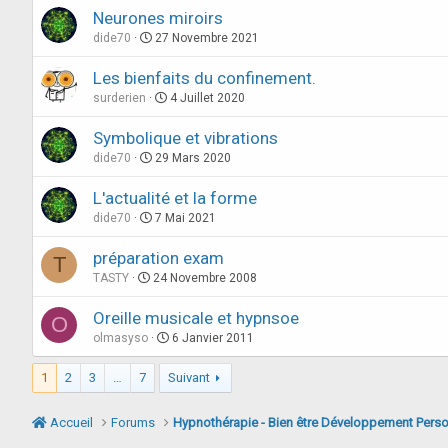
Neurones miroirs
dide70
27 Novembre 2021
Les bienfaits du confinement.
surderien
4 Juillet 2020
Symbolique et vibrations
dide70
29 Mars 2020
L'actualité et la forme
dide70
7 Mai 2021
préparation exam
T
TASTY
24 Novembre 2008
Oreille musicale et hypnsoe
O
olmasyso
6 Janvier 2011
1
2
3
…
7
Suivant
Accueil
Forums
Hypnothérapie - Bien être Développement Pers