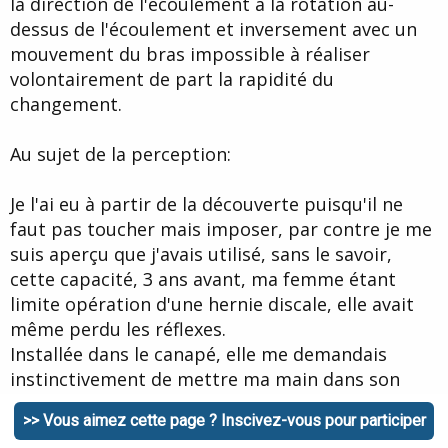
la direction de l'écoulement à la rotation au-
dessus de l'écoulement et inversement avec un
mouvement du bras impossible à réaliser
volontairement de part la rapidité du
changement.
Au sujet de la perception:
Je l'ai eu à partir de la découverte puisqu'il ne
faut pas toucher mais imposer, par contre je me
suis aperçu que j'avais utilisé, sans le savoir,
cette capacité, 3 ans avant, ma femme étant
limite opération d'une hernie discale, elle avait
même perdu les réflexes.
Installée dans le canapé, elle me demandais
instinctivement de mettre ma main dans son
dos, elle avait trouvé qu'une chaleur irradiait et
>> Vous aimez cette page ? Inscivez-vous pour participer
que ça lui faisait du bien. Le médecin a qualifié de