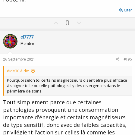
Citer
U
D
0
p
o
v
w
cl7777
o
n
Membre
t
v
e
o
26 Septembre 2021
#195
t
dide70 à dit:
e
Pourquoi selon toi certains magnétiseurs disent être plus efficace
à soigner telle ou telle pathologie. il y des divergences dans le
périmètre de soins.
Tout simplement parce que certaines
pathologies provoquent une consommation
importante d'énergie et certains magnétiseurs
de type sensitif, donc avec de faibles capacités,
privilégient l'action sur celles là comme les