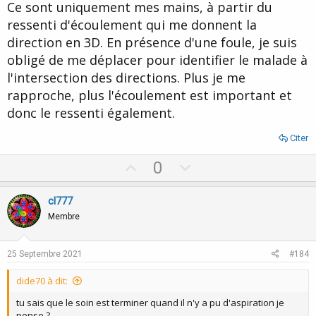
Ce sont uniquement mes mains, à partir du
ressenti d'écoulement qui me donnent la
direction en 3D. En présence d'une foule, je suis
obligé de me déplacer pour identifier le malade à
l'intersection des directions. Plus je me
rapproche, plus l'écoulement est important et
donc le ressenti également.
Citer
U
D
0
p
o
v
w
cl777
o
n
Membre
t
v
e
o
25 Septembre 2021
#184
t
dide70 à dit:
e
tu sais que le soin est terminer quand il n'y a pu d'aspiration je
pense ?