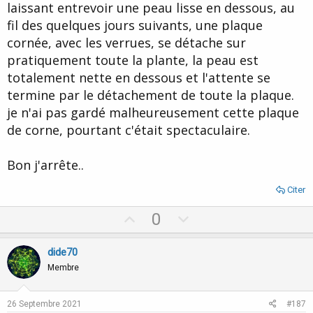
laissant entrevoir une peau lisse en dessous, au
fil des quelques jours suivants, une plaque
cornée, avec les verrues, se détache sur
pratiquement toute la plante, la peau est
totalement nette en dessous et l'attente se
termine par le détachement de toute la plaque.
je n'ai pas gardé malheureusement cette plaque
de corne, pourtant c'était spectaculaire.
Bon j'arrête..
Citer
U
D
0
p
o
v
w
dide70
o
n
Membre
t
v
e
o
26 Septembre 2021
#187