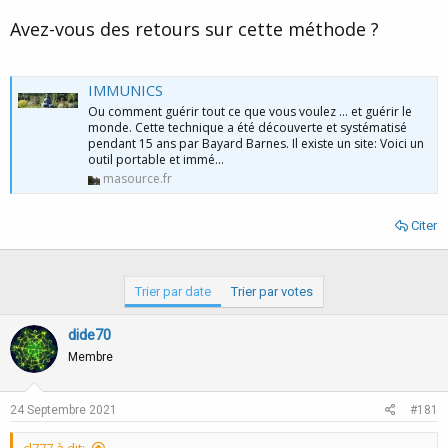
d
t
Avez-vous des retours sur cette méthode ?
e
l
a
d
IMMUNICS
i
Ou comment guérir tout ce que vous voulez … et guérir le
s
monde. Cette technique a été découverte et systématisé
c
pendant 15 ans par Bayard Barnes. Il existe un site: Voici un
u
outil portable et immé…
s
masource.fr
s
i
o
Citer
n
Trier par date
Trier par votes
dide70
Membre
24 Septembre 2021
#181
cl777 à dit: