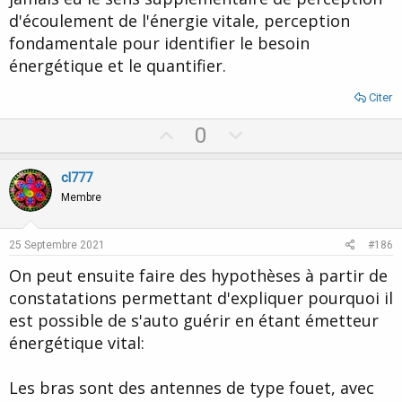
d'écoulement de l'énergie vitale, perception
fondamentale pour identifier le besoin
énergétique et le quantifier.
Citer
U
D
0
p
o
v
w
cl777
o
n
Membre
t
v
e
o
25 Septembre 2021
#186
t
On peut ensuite faire des hypothèses à partir de
e
constatations permettant d'expliquer pourquoi il
est possible de s'auto guérir en étant émetteur
énergétique vital:
Les bras sont des antennes de type fouet, avec