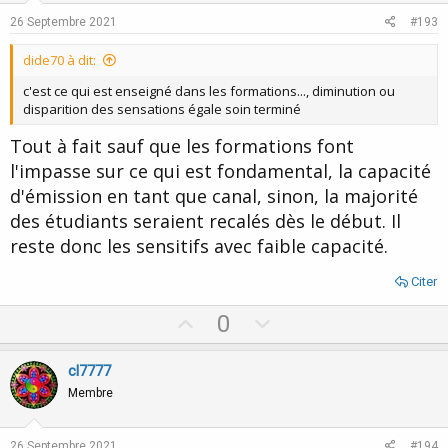
e
o
26 Septembre 2021
#193
t
dide70 à dit:
e
c'est ce qui est enseigné dans les formations..., diminution ou
disparition des sensations égale soin terminé
Tout à fait sauf que les formations font
l'impasse sur ce qui est fondamental, la capacité
d'émission en tant que canal, sinon, la majorité
des étudiants seraient recalés dès le début. Il
reste donc les sensitifs avec faible capacité.
Citer
U
D
0
p
o
v
w
cl7777
o
n
Membre
t
v
e
o
26 Septembre 2021
#194