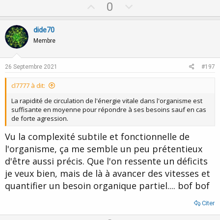
U
D
0
p
o
v
w
dide70
o
n
Membre
t
v
e
o
26 Septembre 2021
#197
t
cl7777 à dit:
e
La rapidité de circulation de l'énergie vitale dans l'organisme est
suffisante en moyenne pour répondre à ses besoins sauf en cas
de forte agression.
Vu la complexité subtile et fonctionnelle de
l'organisme, ça me semble un peu prétentieux
d'être aussi précis. Que l'on ressente un déficits
je veux bien, mais de là à avancer des vitesses et
quantifier un besoin organique partiel.... bof bof
Citer