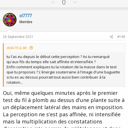
U
D
0
p
o
v
w
cl7777
o
n
Membre
t
v
e
o
26 Septembre 2021
#198
t
dide70 à dit:
e
tu l'as eu depuis le début cette perception ? As tu remarqué
qu'aux fils du temps elle sait affinée et intensifiée ?
Enfin comment expliques-tu la rotation de la masse dans le test
que tu proposes ? L'énergie souterraine à l'image d'une baguette
si tu es au dessus pourrait tout aussi bien contribuer à la
rotation...
Oui, même quelques minutes après le premier
test du fil à plomb au dessus d'une plante suite à
un déplacement latéral des mains en imposition.
La perception ne s'est pas affinée, ni intensifiée
mais la multiplication des constatations