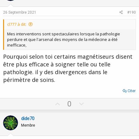
t
v
e
o
26 Septembre 2021
#190
t
cl777 à dit:
e
Mes interventions sont spectaculaires lorsque la pathologie
perdure et que l'arsenal des moyens de la médecine a été
inefficace,
Pourquoi selon toi certains magnétiseurs disent
être plus efficace à soigner telle ou telle
pathologie. il y des divergences dans le
périmètre de soins.
Citer
U
D
0
p
o
v
w
dide70
o
n
Membre
t
v