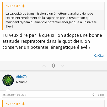
t
cl777 à dit:
e
La capacité de transmission d'un émetteur canal provient de
l'excellent rendement de la captation par la respiration qui
maintient dynamiquement le potentiel énergétique à un niveau
élevé.
Tu veux dire par là que si l'on adopte une bonne
attitude respiratoire dans le quotidien, on
conserver un potentiel énergétique élevé ?
Citer
U
D
0
p
o
v
w
dide70
o
n
Membre
t
v
e
o
26 Septembre 2021
#188
t
cl777 à dit:
e