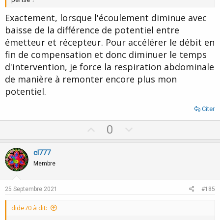
Exactement, lorsque l'écoulement diminue avec
baisse de la différence de potentiel entre
émetteur et récepteur. Pour accélérer le débit en
fin de compensation et donc diminuer le temps
d'intervention, je force la respiration abdominale
de manière à remonter encore plus mon
potentiel.
Citer
U
D
0
p
o
v
w
cl777
o
n
Membre
t
v
e
o
25 Septembre 2021
#185
t
dide70 à dit:
e