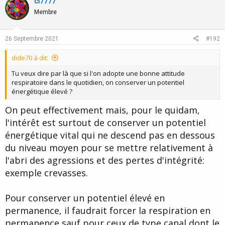
v
w
cl7777
o
n
Membre
t
v
e
o
26 Septembre 2021
#192
t
dide70 à dit:
e
Tu veux dire par là que si l'on adopte une bonne attitude
respiratoire dans le quotidien, on conserver un potentiel
énergétique élevé ?
On peut effectivement mais, pour le quidam,
l'intérêt est surtout de conserver un potentiel
énergétique vital qui ne descend pas en dessous
du niveau moyen pour se mettre relativement à
l'abri des agressions et des pertes d'intégrité:
exemple crevasses.
Pour conserver un potentiel élevé en
permanence, il faudrait forcer la respiration en
permanence sauf pour ceux de type canal dont le