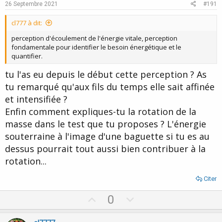
e
o
26 Septembre 2021
#191
t
cl777 à dit:
e
perception d'écoulement de l'énergie vitale, perception
fondamentale pour identifier le besoin énergétique et le
quantifier.
tu l'as eu depuis le début cette perception ? As
tu remarqué qu'aux fils du temps elle sait affinée
et intensifiée ?
Enfin comment expliques-tu la rotation de la
masse dans le test que tu proposes ? L'énergie
souterraine à l'image d'une baguette si tu es au
dessus pourrait tout aussi bien contribuer à la
rotation...
Citer
U
D
0
p
o