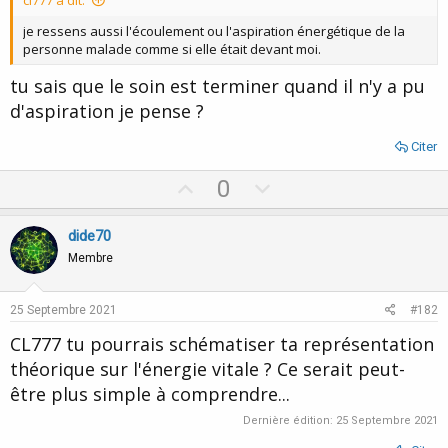
je ressens aussi l'écoulement ou l'aspiration énergétique de la
personne malade comme si elle était devant moi.
tu sais que le soin est terminer quand il n'y a pu
d'aspiration je pense ?
Citer
U
D
0
p
o
v
w
dide70
o
n
Membre
t
v
e
o
25 Septembre 2021
#182
t
CL777 tu pourrais schématiser ta représentation
e
théorique sur l'énergie vitale ? Ce serait peut-
être plus simple à comprendre...
Dernière édition:
25 Septembre 2021