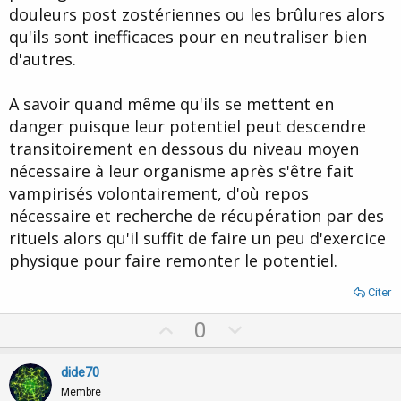
douleurs post zostériennes ou les brûlures alors
qu'ils sont inefficaces pour en neutraliser bien
d'autres.
A savoir quand même qu'ils se mettent en
danger puisque leur potentiel peut descendre
transitoirement en dessous du niveau moyen
nécessaire à leur organisme après s'être fait
vampirisés volontairement, d'où repos
nécessaire et recherche de récupération par des
rituels alors qu'il suffit de faire un peu d'exercice
physique pour faire remonter le potentiel.
Citer
U
D
0
p
o
v
w
dide70
o
n
Membre