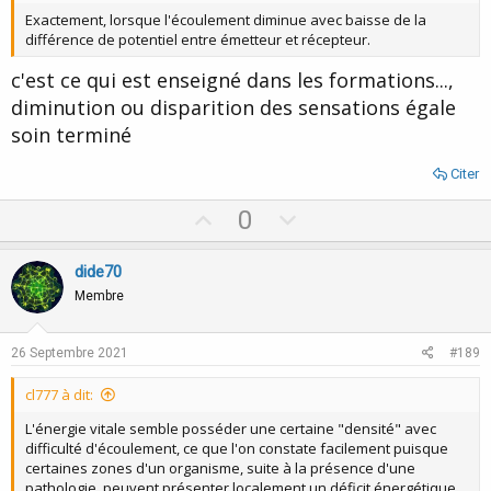
Exactement, lorsque l'écoulement diminue avec baisse de la
différence de potentiel entre émetteur et récepteur.
c'est ce qui est enseigné dans les formations...,
diminution ou disparition des sensations égale
soin terminé
Citer
U
D
0
p
o
v
w
dide70
o
n
Membre
t
v
e
o
26 Septembre 2021
#189
t
cl777 à dit:
e
L'énergie vitale semble posséder une certaine "densité" avec
difficulté d'écoulement, ce que l'on constate facilement puisque
certaines zones d'un organisme, suite à la présence d'une
pathologie, peuvent présenter localement un déficit énergétique