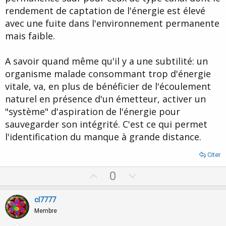
rendement de captation de l'énergie est élevé
avec une fuite dans l'environnement permanente
mais faible.
A savoir quand même qu'il y a une subtilité: un
organisme malade consommant trop d'énergie
vitale, va, en plus de bénéficier de l'écoulement
naturel en présence d'un émetteur, activer un
"système" d'aspiration de l'énergie pour
sauvegarder son intégrité. C'est ce qui permet
l'identification du manque à grande distance.
Citer
U
D
0
p
o
v
w
cl7777
o
n
Membre
t
v