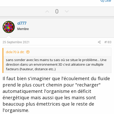
Citer
U
D
0
p
o
v
w
cl777
o
n
Membre
t
v
e
o
25 Septembre 2021
#183
t
dide70 à dit:
e
sans sonder avec les mains tu sais où se situe le problème... Une
direction dans un environnement 3D c'est aléatoire car multiple
facteurs (hauteur, distance etc..)
Il faut bien s'imaginer que l'écoulement du fluide
prend le plus court chemin pour "recharger"
automatiquement l'organisme en déficit
énergétique mais aussi que les mains sont
beaucoup plus émettrices que le reste de
l'organisme.