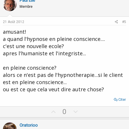
v
w
Paul Elie
o
n
Membre
t
v
e
o
21 Août 2012
#5
t
amusant!
e
a quand l'hypnose en pleine conscience....
c'est une nouvelle ecole?
apres l'humaniste et l'integriste...
en pleine conscience?
alors ce n'est pas de l'hypnotherapie...si le client
est en pleine conscience...
ou est ce que cela veut dire autre chose?
Citer
U
D
0
p
o
v
w
Oratorioo