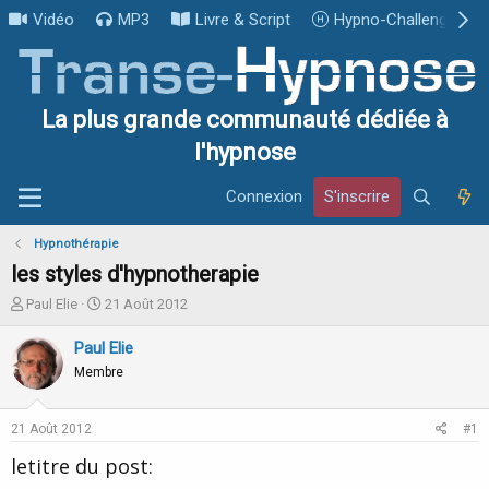
Vidéo
MP3
Livre & Script
Hypno-Challenge
La plus grande communauté dédiée à
l'hypnose
Connexion
S'inscrire
Hypnothérapie
les styles d'hypnotherapie
I
D
Paul Elie
21 Août 2012
n
a
i
t
Paul Elie
t
e
Membre
i
d
a
e
t
d
21 Août 2012
#1
e
é
u
b
letitre du post:
r
u