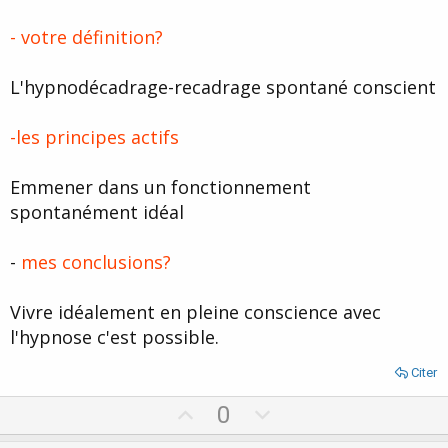
- votre définition?
L'hypnodécadrage-recadrage spontané conscient
-les principes actifs
Emmener dans un fonctionnement
spontanément idéal
-
mes conclusions?
Vivre idéalement en pleine conscience avec
l'hypnose c'est possible.
Citer
U
D
0
p
o