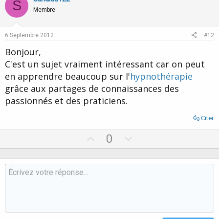
S
o
n
Membre
t
v
e
o
6 Septembre 2012
#12
t
Bonjour,
e
C'est un sujet vraiment intéressant car on peut
en apprendre beaucoup sur l'
hypnothérapie
grâce aux partages de connaissances des
passionnés et des praticiens.
Citer
U
D
0
p
o
v
w
o
n
t
v
e
o
t