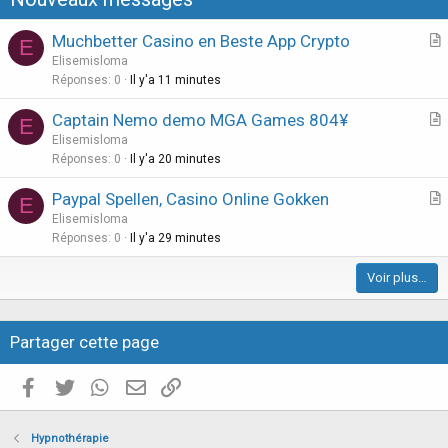
o
n
Muchbetter Casino en Beste App Crypto
E
r
Elisemisloma
t
Réponses
0
Il y'a 11 minutes
i
Captain Nemo demo MGA Games 804¥
E
c
r
Elisemisloma
l
t
Réponses
0
Il y'a 20 minutes
e
i
Paypal Spellen, Casino Online Gokken
E
c
r
Elisemisloma
l
t
Réponses
0
Il y'a 29 minutes
e
i
Voir plus…
c
l
e
Partager cette page
Facebook
Twitter
WhatsApp
E-mail valide
Copier le lien
Hypnothérapie