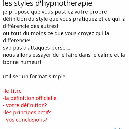
les styles d'hypnotherapie
d
t
e
je propose que vous postiez votre propre
l
définition du style que vous pratiquez et ce qui la
a
d
différencie des autres!
i
ou tout du moins ce que vous croyez qui la
s
c
differencie!
u
svp pas d'attaques perso....
s
nous allons essayer de le faire dans le calme et la
s
i
bonne humeur!
o
n
utiliser un format simple:
-le titre
-la définition officielle
- votre définition?
-les principes actifs
- vos conclusions?