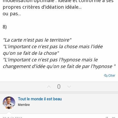
modélisation optimale : idéale et conforme à ses
propres critères d’idéation idéale...
ou pas...
8)
"La carte n'est pas le territoire"
"L'important ce n'est pas la chose mais l'idée
qu'on se fait de la chose"
"L'important ce n'est pas l'hypnose mais le
changement d'idée qu'on se fait de par l'hypnose "
Citer
U
D
0
p
o
v
w
Tout le monde il est beau
o
n
Membre
t
v
e
o