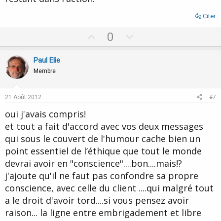
Citer
U
D
0
p
o
v
w
Paul Elie
o
n
Membre
t
v
e
o
21 Août 2012
#7
t
oui j'avais compris!
e
et tout a fait d'accord avec vos deux messages
qui sous le couvert de l'humour cache bien un
point essentiel de l’éthique que tout le monde
devrai avoir en "conscience"....bon....mais!?
j'ajoute qu'il ne faut pas confondre sa propre
conscience, avec celle du client ....qui malgré tout
a le droit d'avoir tord....si vous pensez avoir
raison... la ligne entre embrigadement et libre