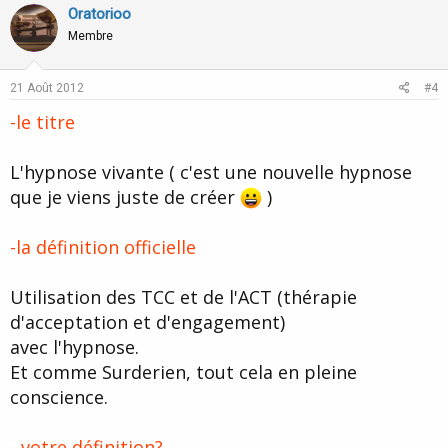
v
w
Oratorioo
o
n
Membre
t
v
e
o
21 Août 2012
#4
t
-le titre
e
L'hypnose vivante ( c'est une nouvelle hypnose
que je viens juste de créer
)
-la définition officielle
Utilisation des TCC et de l'ACT (thérapie
d'acceptation et d'engagement)
avec l'hypnose.
Et comme Surderien, tout cela en pleine
conscience.
- votre définition?