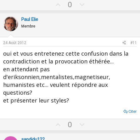
U
D
0
p
o
v
w
Paul Elie
o
n
Membre
t
v
e
o
24 Août 2012
#11
t
oui et vous entretenez cette confusion dans la
e
contradiction et la provocation éthérée...
en attendant pas
d'eriksonnien,mentalistes,magnetiseur,
humanistes etc... veulent répondre aux
questions?
et présenter leur styles?
Citer
U
D
0
p
o
v
w
sandidu122