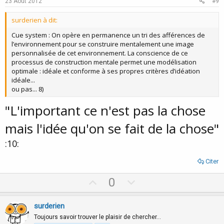
23 Août 2012
#9
t
surderien à dit:
e
Cue system : On opère en permanence un tri des afférences de
l’environnement pour se construire mentalement une image
personnalisée de cet environnement. La conscience de ce
processus de construction mentale permet une modélisation
optimale : idéale et conforme à ses propres critères d’idéation
idéale...
ou pas... 8)
"L'important ce n'est pas la chose
mais l'idée qu'on se fait de la chose"
:10:
Citer
U
D
0
p
o
v
w
surderien
o
n
Toujours savoir trouver le plaisir de chercher…