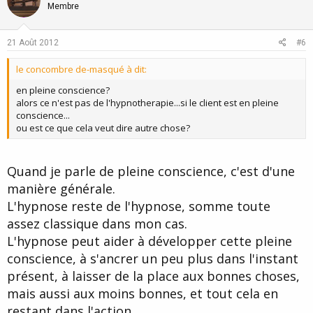
o
n
Membre
t
v
e
o
21 Août 2012
#6
t
le concombre de-masqué à dit:
e
en pleine conscience?
alors ce n'est pas de l'hypnotherapie...si le client est en pleine
conscience...
ou est ce que cela veut dire autre chose?
Quand je parle de pleine conscience, c'est d'une
manière générale.
L'hypnose reste de l'hypnose, somme toute
assez classique dans mon cas.
L'hypnose peut aider à développer cette pleine
conscience, à s'ancrer un peu plus dans l'instant
présent, à laisser de la place aux bonnes choses,
mais aussi aux moins bonnes, et tout cela en
restant dans l'action.