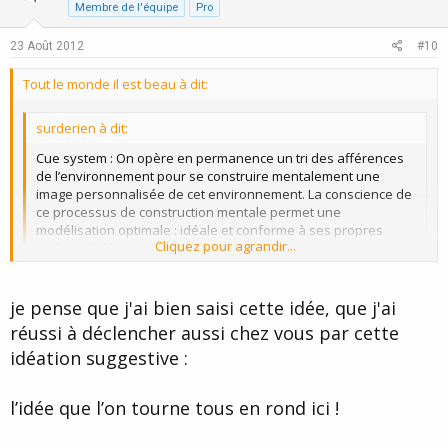
t
v
Membre de l'équipe
Pro
e
o
23 Août 2012
#10
t
e
Tout le monde il est beau à dit:
surderien à dit:
Cue system : On opère en permanence un tri des afférences
de l’environnement pour se construire mentalement une
image personnalisée de cet environnement. La conscience de
ce processus de construction mentale permet une
modélisation optimale : idéale et conforme à ses propres
Cliquez pour agrandir...
critères d’idéation idéale...
ou pas... 8)
Cliquez pour agrandir...
"L'important ce n'est pas la chose
je pense que j'ai bien saisi cette idée, que j'ai
réussi à déclencher aussi chez vous par cette
mais l'idée qu'on se fait de la
idéation suggestive :
chose"
l’idée que l’on tourne tous en rond ici !
:10: