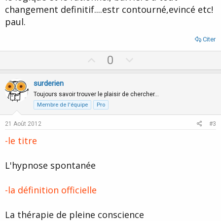
changement definitif....estr contourné,evincé etc!
paul.
Citer
U
D
0
p
o
v
w
surderien
o
n
Toujours savoir trouver le plaisir de chercher…
t
v
Membre de l'équipe
Pro
e
o
21 Août 2012
#3
t
-le titre
e
L'hypnose spontanée
-la définition officielle
La thérapie de pleine conscience