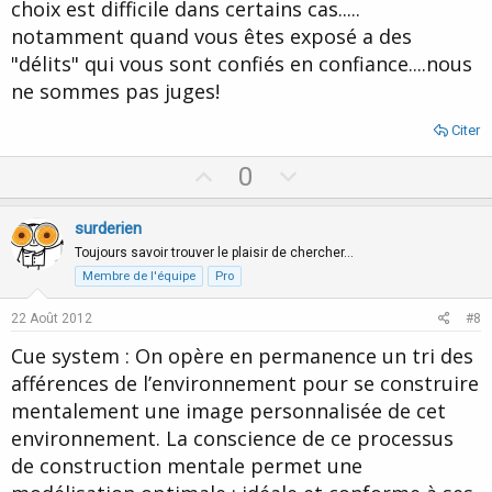
choix est difficile dans certains cas.....
notamment quand vous êtes exposé a des
"délits" qui vous sont confiés en confiance....nous
ne sommes pas juges!
Citer
U
D
0
p
o
v
w
surderien
o
n
Toujours savoir trouver le plaisir de chercher…
t
v
Membre de l'équipe
Pro
e
o
22 Août 2012
#8
t
Cue system : On opère en permanence un tri des
e
afférences de l’environnement pour se construire
mentalement une image personnalisée de cet
environnement. La conscience de ce processus
de construction mentale permet une