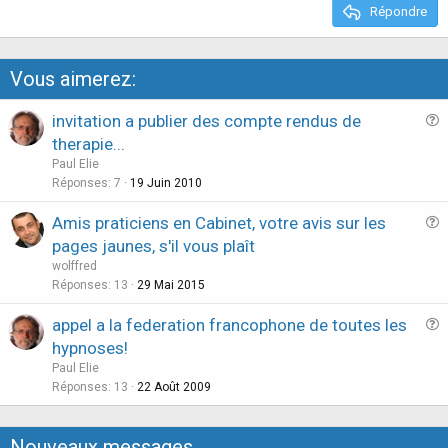
e
Répondre
Vous aimerez:
invitation a publier des compte rendus de
u
therapie...
e
Paul Elie
s
Réponses
7
19 Juin 2010
t
Amis praticiens en Cabinet, votre avis sur les
i
u
pages jaunes, s'il vous plaît
o
e
n
wolffred
s
Réponses
13
29 Mai 2015
t
appel a la federation francophone de toutes les
i
u
hypnoses!
o
e
n
Paul Elie
s
Réponses
13
22 Août 2009
t
i
Nouveaux messages