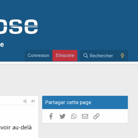
se
Connexion
S'inscrire
Rechercher
#1
Partager cette page
Facebook
Twitter
WhatsApp
E-mail valide
Copier le lien
avoir au-delà