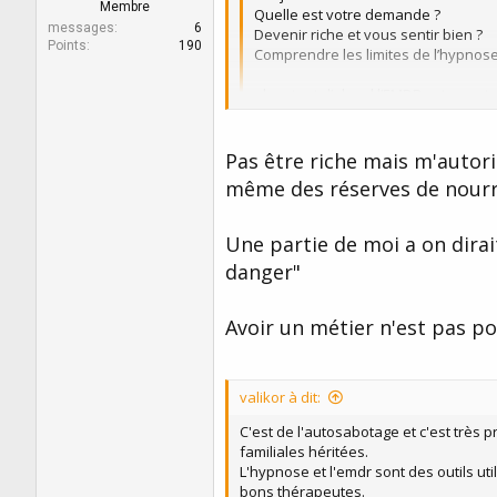
Membre
Quelle est votre demande ?
messages
6
Devenir riche et vous sentir bien ?
Points
190
Comprendre les limites de l’hypnose
alors tout d’abord l’EMDR est pour t
Pour votre attitude face à l’argent 
fondement de cette culpabilité qui ne
Pas être riche mais m'autori
Quand à l’hypnose oui il y a les limi
faire ce que vous n’avez pas envie 
même des réserves de nourrit
et si je rebondis sur l’hypnose je v
convient elle plutôt qu’une autre h
Une partie de moi a on dirait
danger"
les autres limites sont les cas psyc
et pour finir
Avoir un métier n'est pas poss
Ceux qui parlent de la loie de l’attr
Chaque nuit je m’allonge nue sur mo
à côté de ma tête et mon chat est u
valikor à dit:
C'est de l'autosabotage et c'est très p
familiales héritées.
L'hypnose et l'emdr sont des outils ut
bons thérapeutes.