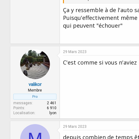
Ça y ressemble à de l'auto 
Puisqu'effectivement même au 
qui peuvent "échouer"
29 Mars 2023
C'est comme si vous n'aviez p
valikor
Membre
Pro
messages
2 461
Points
6 910
Localisation
lyon
29 Mars 2023
M
depuis combien de temps ête