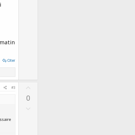
i
 matin
Citer
U
#3
p
0
v
D
o
o
t
essaire
w
e
n