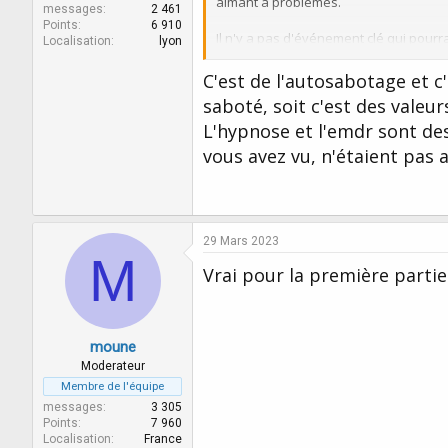
aimant à problèmes.
messages
2 461
Points
6 910
Il n'y a pas d'événement clé qui pourra
Localisation
lyon
J'ai fait plusieurs séances avec un pr
C'est de l'autosabotage et c
J'ai fait plusieurs séances avec un aut
saboté, soit c'est des valeur
L'hypnose et l'emdr sont des
J'ai essayé l'emdr également sans suc
vous avez vu, n'étaient pas
Existe t'il des problèmes pour lesquel
Dans ce cas, quelle thérapie puis je e
29 Mars 2023
M
Vrai pour la première partie
moune
Moderateur
Membre de l'équipe
messages
3 305
Points
7 960
Localisation
France