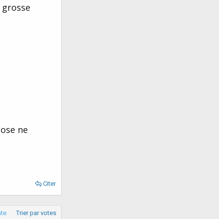
e grosse
nose ne
Citer
ate
Trier par votes