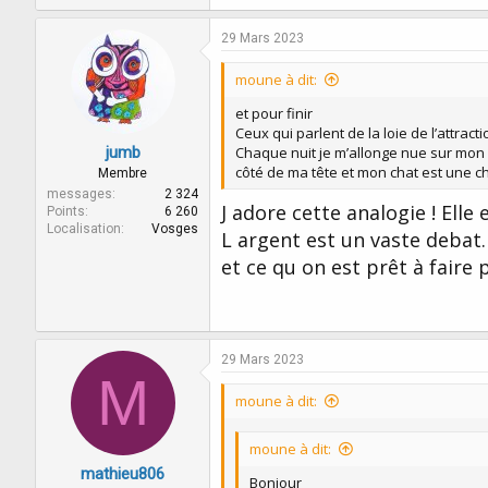
29 Mars 2023
moune à dit:
et pour finir
Ceux qui parlent de la loie de l’attrac
Chaque nuit je m’allonge nue sur mon 
jumb
côté de ma tête et mon chat est une c
Membre
messages
2 324
J adore cette analogie ! Elle
Points
6 260
Localisation
Vosges
L argent est un vaste debat.
et ce qu on est prêt à faire 
29 Mars 2023
M
moune à dit:
moune à dit:
mathieu806
Bonjour