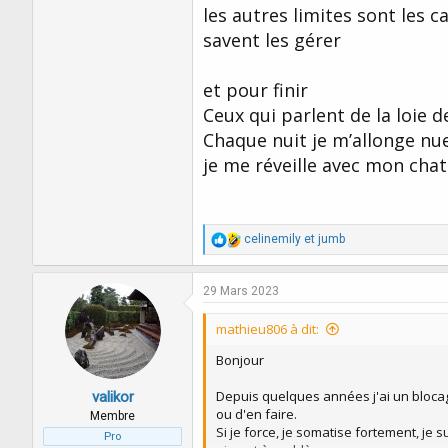
les autres limites sont les 
savent les gérer
et pour finir
Ceux qui parlent de la loie d
Chaque nuit je m’allonge nu
je me réveille avec mon cha
R
celinemily
et
jumb
é
a
c
29 Mars 2023
t
i
mathieu806 à dit:
o
n
Bonjour
s
:
Depuis quelques années j'ai un blocage
valikor
ou d'en faire.
Membre
Si je force, je somatise fortement, je s
Pro