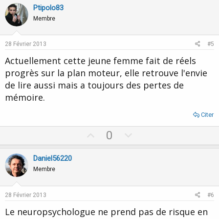
v
w
Ptipolo83
o
n
Membre
t
v
e
o
28 Février 2013
#5
t
Actuellement cette jeune femme fait de réels
e
progrès sur la plan moteur, elle retrouve l'envie
de lire aussi mais a toujours des pertes de
mémoire.
Citer
U
D
0
p
o
v
w
Daniel56220
o
n
Membre
t
v
e
o
28 Février 2013
#6
t
Le neuropsychologue ne prend pas de risque en
e