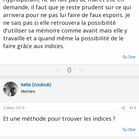
demande, il faut que je reste prudent sur ce qui
arrivera pour ne pas lui faire de faux espoirs. Je
ne sais pas si elle retrouvera la possibilité
d'utiliser sa mémoire comme avant mais elle y
travaille et a quand même la possibilité de le
faire grâce aux indices.
Citer
U
D
0
p
o
v
w
katia (zoulouk)
o
n
Membre
t
v
e
o
2 Mars 2013
#14
t
Et une méthode pour trouver les indices ?
e
Citer