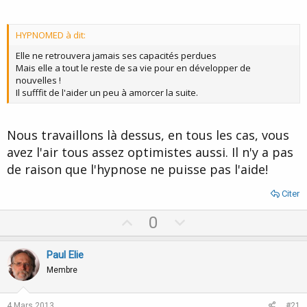
HYPNOMED à dit:
Elle ne retrouvera jamais ses capacités perdues
Mais elle a tout le reste de sa vie pour en développer de
nouvelles !
Il sufffit de l'aider un peu à amorcer la suite.
Nous travaillons là dessus, en tous les cas, vous
avez l'air tous assez optimistes aussi. Il n'y a pas
de raison que l'hypnose ne puisse pas l'aide!
Citer
U
D
0
p
o
v
w
Paul Elie
o
n
Membre
t
v
e
o
4 Mars 2013
#21