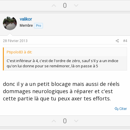
U
D
0
p
o
v
w
valikor
o
n
Membre
Pro
t
v
e
o
28 Février 2013
#4
t
Ptipolo83 à dit:
e
C'est inférieur à 4, c'est de l'ordre de zéro, sauf s'il y a un indice
qu'on lui donne pour se remémorer, là on passe à 5
donc il y a un petit blocage mais aussi de réels
dommages neurologiques à réparer et c'est
cette partie là que tu peux axer tes efforts.
Citer
U
D
0
p
o