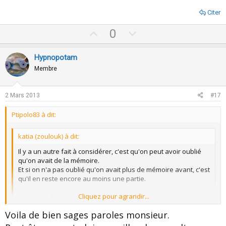
Citer
U
D
0
p
o
v
w
Hypnopotam
o
n
Membre
t
v
e
o
2 Mars 2013
#17
t
Ptipolo83 à dit:
e
katia (zoulouk) à dit:
Il y a un autre fait à considérer, c'est qu'on peut avoir oublié
qu'on avait de la mémoire.
Et si on n'a pas oublié qu'on avait plus de mémoire avant, c'est
qu'il en reste encore au moins une partie.
Cliquez pour agrandir...
S'il y a un chemin pour aller dans la mémoire, il y a
logiquement un chemin retour pour faire ressortir ce qui a été
Voila de bien sages paroles monsieur.
enregistré.
Cliquez pour agrandir...
Et sans la fonction graver ou enregistrer, là il y a plus moyen