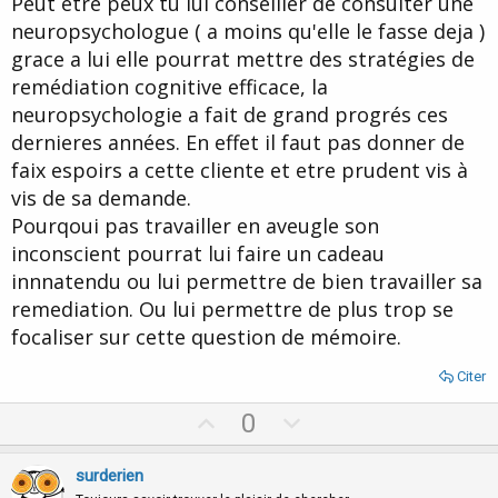
Peut être peux tu lui conseiller de consulter une
de faire revenir ce qui n'existe pas.
neuropsychologue ( a moins qu'elle le fasse deja )
Ce n'est pas son cas, elle dit clairement qu'elle aimerait avoir
grace a lui elle pourrat mettre des stratégies de
accès à sa mémoire comme avant, et elle se rend compte aussi
qu'elle n'arrive pas à s'en servir comme avant.
remédiation cognitive efficace, la
L'hypnose en tous les cas et je rejoins Hypnopotam, ne lui fait pas
neuropsychologie a fait de grand progrés ces
de mal et elle en demande, il faut que je reste prudent sur ce qui
arrivera pour ne pas lui faire de faux espoirs. Je ne sais pas si elle
dernieres années. En effet il faut pas donner de
retrouvera la possibilité d'utiliser sa mémoire comme avant mais
faix espoirs a cette cliente et etre prudent vis à
elle y travaille et a quand même la possibilité de le faire grâce aux
vis de sa demande.
indices.
Pourqoui pas travailler en aveugle son
inconscient pourrat lui faire un cadeau
innnatendu ou lui permettre de bien travailler sa
remediation. Ou lui permettre de plus trop se
focaliser sur cette question de mémoire.
Citer
U
D
0
p
o
v
w
surderien