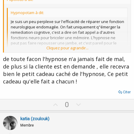
e
Hypnopotam à dit:
Je suis un peu perplexe sur l'efficacité de réparer une fonction
neurologique endomagée. On fait uniquement q"émerger la
remediation cognitive, c'est a dire on fait appel a d'autres
fonctions neuro pour bricoler une mémoire. L'hypnose ne
peut pas faire repousser une jambe, et c'est pareil pour le
Cliquez pour agrandir...
cerveau.
On peut l'aider a mettre en place des stratégies de
de toute facon l'hypnose n'a jamais fait de mal,
mémorisation, ce qui d'ailleurs devrait etre fait ou en cours de
Cliquez pour agrandir...
réalisation par un neuropsychologue.
de plus si la cliente est en demande , elle recevra
L'hypnose dans ce cas serat un accompagnement, juste un
bien le petit cadeau caché de l'hypnose, Ce petit
accompagnement.....car l'hypnose à ces limites ! Milton
Je ne pense pas non plus que l'hypnose répare l’endommagé, je
cadeau qu'elle fait a chacun !
Erickson etaait daltonien, il n'a jamais put voir les couleurs de
reste les pieds sur terre. Néanmoins, il est certain qu'elle peut
façon correcte et ce malgré l'hypnose.
avoir accès à ses souvenirs, à sa mémoire. Pour le moment je
pense assez qu'elle peut progresser mais je reste prudent. Je ne
Citer
lui ai rien promis sur la possibilité de retrouver son entière
mémoire.
U
D
0
p
o
v
w
katia (zoulouk)
o
n
Membre
t
v