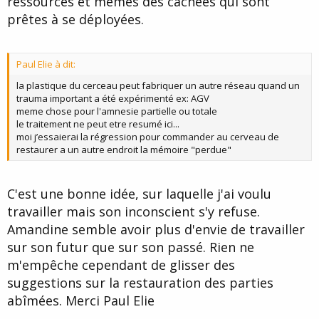
ressources et mêmes des cachées qui sont
peux las valoriser et les exploiter hypnotiquement, par exemple
en utilisant des grilles d'évaluation mémoire ( bien sûr, tu peux, au
prêtes à se déployées.
préalable, t'assurer qu'elle est capable de répondre à au moins
quelques questions qui lui serviront d'amorce positive pour
retrouver la suite : d'indice motivateur en quelque sorte...pour les
Paul Elie à dit:
s&éances suivantes en récapiltulant sur la première ou en
changeant de grille)
la plastique du cerceau peut fabriquer un autre réseau quand un
.
trauma important a été expérimenté ex: AGV
meme chose pour l'amnesie partielle ou totale
le traitement ne peut etre resumé ici...
moi j’essaierai la régression pour commander au cerveau de
restaurer a un autre endroit la mémoire "perdue"
C'est une bonne idée, sur laquelle j'ai voulu
travailler mais son inconscient s'y refuse.
Amandine semble avoir plus d'envie de travailler
sur son futur que sur son passé. Rien ne
m'empêche cependant de glisser des
suggestions sur la restauration des parties
abîmées. Merci Paul Elie