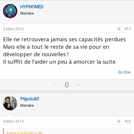
v
w
HYPNOMED
o
n
Membre
t
v
e
o
2 Mars 2013
#19
t
Elle ne retrouvera jamais ses capacités perdues
e
Mais elle a tout le reste de sa vie pour en
développer de nouvelles !
Il sufffit de l'aider un peu à amorcer la suite.
Citer
U
D
0
p
o
v
w
Ptipolo83
o
n
Membre
t
v
e
o
4 Mars 2013
#20
t
katia (zoulouk) à dit: