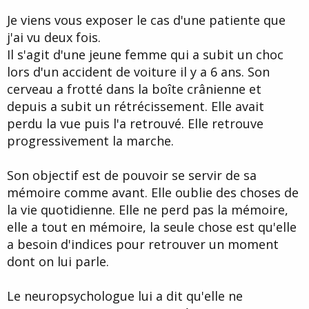
d
t
Je viens vous exposer le cas d'une patiente que
e
l
j'ai vu deux fois.
a
Il s'agit d'une jeune femme qui a subit un choc
d
i
lors d'un accident de voiture il y a 6 ans. Son
s
cerveau a frotté dans la boîte crânienne et
c
depuis a subit un rétrécissement. Elle avait
u
s
perdu la vue puis l'a retrouvé. Elle retrouve
s
progressivement la marche.
i
o
n
Son objectif est de pouvoir se servir de sa
mémoire comme avant. Elle oublie des choses de
la vie quotidienne. Elle ne perd pas la mémoire,
elle a tout en mémoire, la seule chose est qu'elle
a besoin d'indices pour retrouver un moment
dont on lui parle.
Le neuropsychologue lui a dit qu'elle ne