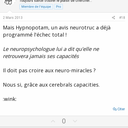
o
n
Toujours savoir trouver le plaisir de chercher…
t
v
Membre de l'équipe
Pro
e
o
2 Mars 2013
#18
t
Mais Hypnopotam, un avis neurotruc a déjà
e
programmé l'échec total !
Le neuropsychologue lui a dit qu'elle ne
retrouvera jamais ses capacités
Il doit pas croire aux neuro-miracles ?
Nous si, grâce aux cerebrals capacities.
:wink:
Citer
U
D
0
p
o