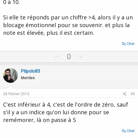
0 à 10.
Si elle te réponds par un chiffre >4, alors il y a un
blocage émotionnel pour se souvenir. et plus la
note est élevée, plus il est certain.
Citer
U
D
0
p
o
v
w
Ptipolo83
o
n
Membre
t
v
e
o
28 Février 2013
#3
t
C'est inférieur à 4, c'est de l'ordre de zéro, sauf
e
s'il y a un indice qu'on lui donne pour se
remémorer, là on passe à 5
Citer