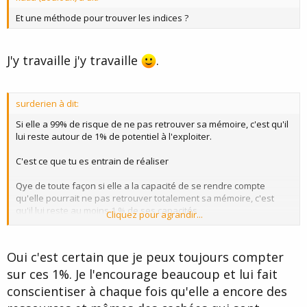
e
Et une méthode pour trouver les indices ?
J'y travaille j'y travaille
.
surderien à dit:
Si elle a 99% de risque de ne pas retrouver sa mémoire, c'est qu'il
lui reste autour de 1% de potentiel à l'exploiter.
C'est ce que tu es entrain de réaliser
Qye de toute façon si elle a la capacité de se rendre compte
qu'elle pourrait ne pas retrouver totalement sa mémoire, c'est
qu'il lui reste au moins 1 % de ses capacités
Cliquez pour agrandir...
pour garder la capacité de s'en rendre compte : et c'est grâce à
cela que tu peux la persuader de sa récupération un peu plus
tous les jours !
Oui c'est certain que je peux toujours compter
Et gagner par cela tous les jours un peu plus sur les 99% restants !
sur ces 1%. Je l'encourage beaucoup et lui fait
conscientiser à chaque fois qu'elle a encore des
PS : Si tu as bien évalué ses capacités mnésiques restantes, tu