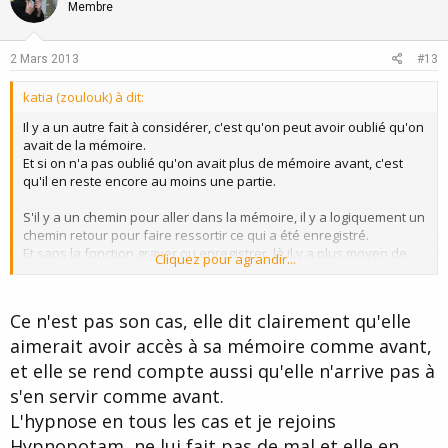
o
n
Membre
t
v
e
o
2 Mars 2013
#13
t
katia (zoulouk) à dit:
e
Il y a un autre fait à considérer, c'est qu'on peut avoir oublié qu'on
avait de la mémoire.
Et si on n'a pas oublié qu'on avait plus de mémoire avant, c'est
qu'il en reste encore au moins une partie.
S'il y a un chemin pour aller dans la mémoire, il y a logiquement un
chemin retour pour faire ressortir ce qui a été enregistré.
Et sans la fonction graver ou enregistrer, là il y a plus moyen de
Cliquez pour agrandir...
faire revenir ce qui n'existe pas.
Ce n'est pas son cas, elle dit clairement qu'elle
aimerait avoir accès à sa mémoire comme avant,
et elle se rend compte aussi qu'elle n'arrive pas à
s'en servir comme avant.
L'hypnose en tous les cas et je rejoins
Hypnopotam, ne lui fait pas de mal et elle en