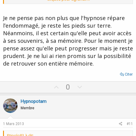
L'hypnose dans ce cas serat un accompagnement, juste un
accompagnement.....car l'hypnose à ces limites ! Milton Erickson
etaait daltonien, il n'a jamais put voir les couleurs de façon
Je ne pense pas non plus que l'hypnose répare
correcte et ce malgré l'hypnose.
l’endommagé, je reste les pieds sur terre.
Néanmoins, il est certain qu'elle peut avoir accès
à ses souvenirs, à sa mémoire. Pour le moment je
pense assez qu'elle peut progresser mais je reste
prudent. Je ne lui ai rien promis sur la possibilité
de retrouver son entière mémoire.
Citer
U
D
0
p
o
v
w
Hypnopotam
o
n
Membre
t
v
e
o
1 Mars 2013
#11
t
Ptipolo83 à dit: