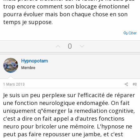
trop encore comment son blocage émotionnel
pourra évoluer mais bon chaque chose en son
temps je suppose.
Citer
U
D
0
p
o
v
w
Hypnopotam
o
n
Membre
t
v
e
o
1 Mars 2013
#8
t
Je suis un peu perplexe sur l'efficacité de réparer
e
une fonction neurologique endomagée. On fait
uniquement q"émerger la remediation cognitive,
c'est a dire on fait appel a d'autres fonctions
neuro pour bricoler une mémoire. L'hypnose ne
peut pas faire repousser une jambe, et c'est