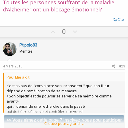
Toutes les personnes souffrant de la maladie
d’Alzheimer ont un blocage émotionnel?
Citer
U
D
0
p
o
v
w
Ptipolo83
o
n
Membre
t
v
e
o
4 Mars 2013
#23
t
Paul Elie à dit:
e
c'est a vous de "convaincre son inconscient " que son futur
dépend de l’amélioration de sa mémoire
>Son objectif est de pouvoir se servir de sa mémoire comme
avant>
qui ....demande une recherche dans le passé
qui doit être sélective et contrôlée par vous!
c’est très simple d’éviter les épisodes désagréables....
>> Vous aimez cette page ? Inscivez-vous pour participer
vous dites:
Cliquez pour agrandir...
la scène s'efface et vous vous concentrez sur votre respiration