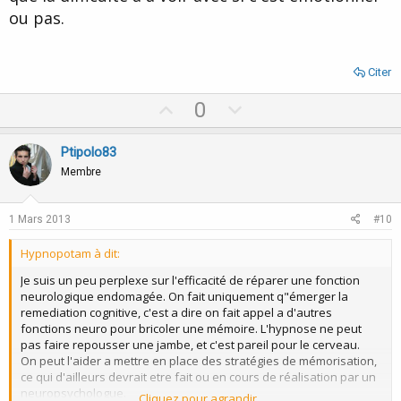
ou pas.
Citer
U
D
0
p
o
v
w
Ptipolo83
o
n
Membre
t
v
e
o
1 Mars 2013
#10
t
Hypnopotam à dit:
e
Je suis un peu perplexe sur l'efficacité de réparer une fonction
neurologique endomagée. On fait uniquement q"émerger la
remediation cognitive, c'est a dire on fait appel a d'autres
fonctions neuro pour bricoler une mémoire. L'hypnose ne peut
pas faire repousser une jambe, et c'est pareil pour le cerveau.
On peut l'aider a mettre en place des stratégies de mémorisation,
ce qui d'ailleurs devrait etre fait ou en cours de réalisation par un
neuropsychologue.
Cliquez pour agrandir...