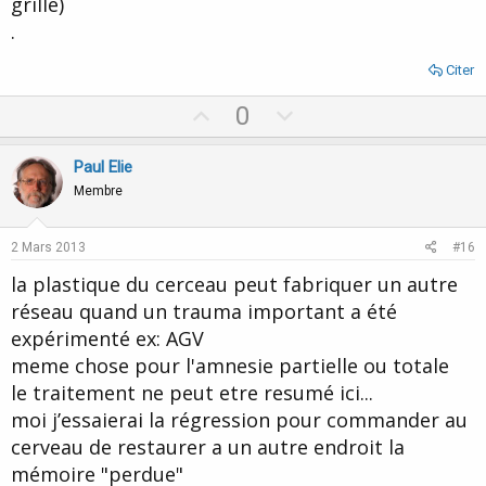
grille)
.
Citer
U
D
0
p
o
v
w
Paul Elie
o
n
Membre
t
v
e
o
2 Mars 2013
#16
t
la plastique du cerceau peut fabriquer un autre
e
réseau quand un trauma important a été
expérimenté ex: AGV
meme chose pour l'amnesie partielle ou totale
le traitement ne peut etre resumé ici...
moi j’essaierai la régression pour commander au
cerveau de restaurer a un autre endroit la
mémoire "perdue"