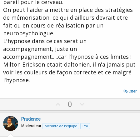
pareil pour le cerveau.
On peut l'aider a mettre en place des stratégies
de mémorisation, ce qui d'ailleurs devrait etre
fait ou en cours de réalisation par un
neuropsychologue.
L'hypnose dans ce cas serat un
accompagnement, juste un
accompagnement.....car l'hypnose à ces limites !
Milton Erickson etaait daltonien, il n'a jamais put
voir les couleurs de façon correcte et ce malgré
l'hypnose.
Citer
U
D
0
p
o
v
w
Prudence
o
n
Moderateur
Membre de l'équipe
Pro
t
v