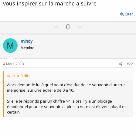
vous inspirer,sur la marche a suivre
Citer
U
D
0
p
o
v
w
mindy
M
o
n
Membre
t
v
e
o
4 Mars 2013
#22
t
valikor à dit:
e
Alors demande lui à quel point c'est dur de se souvenir d'un truc
mémorisé, sur une échelle de 0 à 10.
Si elle te réponds par un chiffre >4, alors il y a un blocage
émotionnel pour se souvenir. et plus la note est élevée, plus il est
certain.