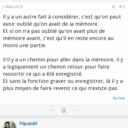
e
o
1 Mars 2013
#12
t
Il y a un autre fait à considérer, c'est qu'on peut
e
avoir oublié qu'on avait de la mémoire.
Et si on n'a pas oublié qu'on avait plus de
mémoire avant, c'est qu'il en reste encore au
moins une partie.
S'il y a un chemin pour aller dans la mémoire, il y
a logiquement un chemin retour pour faire
ressortir ce qui a été enregistré.
Et sans la fonction graver ou enregistrer, là il y a
plus moyen de faire revenir ce qui n'existe pas.
Citer
U
D
0
p
o
v
w
Ptipolo83