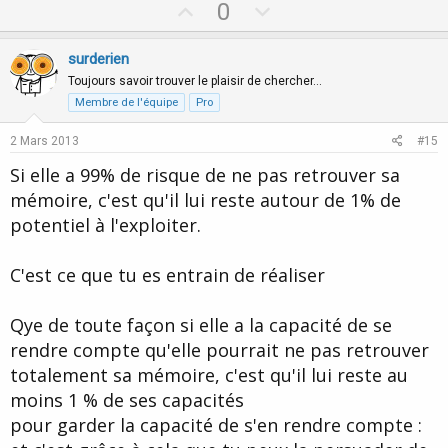
U
D
0
p
o
v
w
surderien
o
n
Toujours savoir trouver le plaisir de chercher…
t
v
Membre de l'équipe
Pro
e
o
2 Mars 2013
#15
t
Si elle a 99% de risque de ne pas retrouver sa
e
mémoire, c'est qu'il lui reste autour de 1% de
potentiel à l'exploiter.
C'est ce que tu es entrain de réaliser
Qye de toute façon si elle a la capacité de se
rendre compte qu'elle pourrait ne pas retrouver
totalement sa mémoire, c'est qu'il lui reste au
moins 1 % de ses capacités
pour garder la capacité de s'en rendre compte :