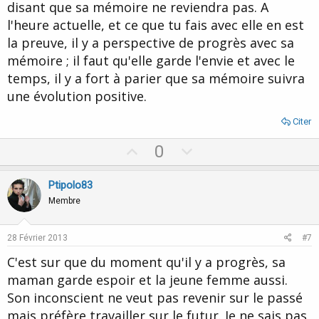
disant que sa mémoire ne reviendra pas. A
l'heure actuelle, et ce que tu fais avec elle en est
la preuve, il y a perspective de progrès avec sa
mémoire ; il faut qu'elle garde l'envie et avec le
temps, il y a fort à parier que sa mémoire suivra
une évolution positive.
Citer
U
D
0
p
o
v
w
Ptipolo83
o
n
Membre
t
v
e
o
28 Février 2013
#7
t
C'est sur que du moment qu'il y a progrès, sa
e
maman garde espoir et la jeune femme aussi.
Son inconscient ne veut pas revenir sur le passé
mais préfère travailler sur le futur. Je ne sais pas