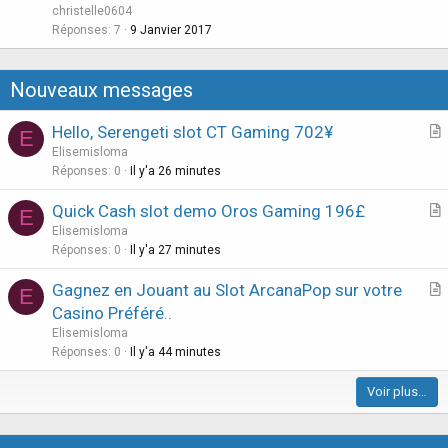
e
christelle0604
o
s
Réponses
7
9 Janvier 2017
n
t
i
Nouveaux messages
o
n
Hello, Serengeti slot CT Gaming 702¥
E
r
Elisemisloma
t
Réponses
0
Il y'a 26 minutes
i
Quick Cash slot demo Oros Gaming 196£
E
c
r
Elisemisloma
l
t
Réponses
0
Il y'a 27 minutes
e
i
Gagnez en Jouant au Slot ArcanaPop sur votre
E
c
r
Casino Préféré..
l
t
Elisemisloma
e
i
Réponses
0
Il y'a 44 minutes
c
Voir plus…
l
e