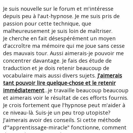
d
t
Je suis nouvelle sur le forum et m'intéresse
e
l
depuis peu à l'aut-hypnose. Je me suis pris de
a
passion pour cette technique, que
d
i
malheureusement je suis loin de maîtriser.
s
Je cherche en fait désespérément un moyen
c
d'accroître ma mémoire qui me joue sans cesse
u
s
des mauvais tour. Aussi aimerais-je pouvoir me
s
concentrer davantage. Je fais des étude de
i
traduction et je dois retenir beaucoup de
o
n
vocabulaire mais aussi divers sujets.
J'aimerais
tant pouvoir lire quelque-chose et le retenir
immédiatement
...je travaille beaucoup beaucoup
et aimerais voir le résultat de ces efforts fournis.
Je crois fortement que l'hypnose peut m'aider à
ce niveau-là. Suis-je un peu trop utopiste?
J'aimerais avoir des conseils. Si cette méthode
d'"apprentissage-miracle" fonctionne, comment