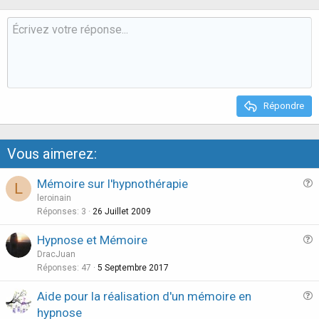
v
w
o
n
t
v
e
o
t
e
Répondre
Vous aimerez:
Mémoire sur l'hypnothérapie
L
u
leroinain
e
Réponses
3
26 Juillet 2009
s
Hypnose et Mémoire
t
u
DracJuan
i
e
Réponses
47
5 Septembre 2017
o
s
n
Aide pour la réalisation d'un mémoire en
t
u
hypnose
i