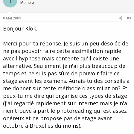
Y
o
n
Membre
t
v
e
o
8 Mai 2009
#3
t
Bonjour Klok,
e
Merci pour ta réponse. Je suis un peu désolée de
ne pas pouvoir faire cette assimilation rapide
avec l'hypnose mais contente qu'il existe une
alternative. Seulement je n'ai plus beaucoup de
temps et ne suis pas sûre de pouvoir faire ce
stage avant les examens. Aurais-tu des conseils à
me donner sur cette méthode d'assimilation? Et
peux-tu me dire qui organise ces types de stage
(j'ai regardé rapidement sur internet mais je n'ai
rien trouvé à part le photoreading qui est assez
onéreux et ne propose pas de stage avant
octobre à Bruxelles du moins).