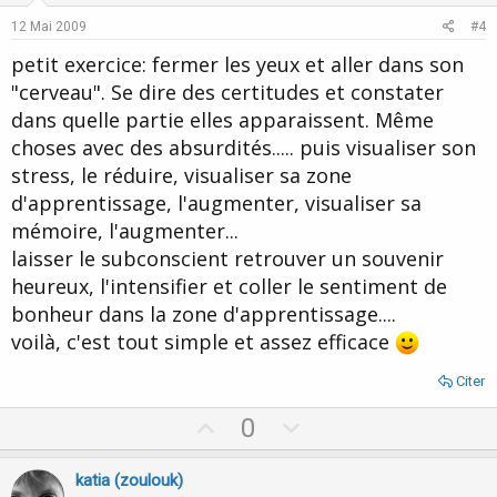
e
o
12 Mai 2009
#4
t
petit exercice: fermer les yeux et aller dans son
e
"cerveau". Se dire des certitudes et constater
dans quelle partie elles apparaissent. Même
choses avec des absurdités..... puis visualiser son
stress, le réduire, visualiser sa zone
d'apprentissage, l'augmenter, visualiser sa
mémoire, l'augmenter...
laisser le subconscient retrouver un souvenir
heureux, l'intensifier et coller le sentiment de
bonheur dans la zone d'apprentissage....
voilà, c'est tout simple et assez efficace
Citer
U
D
0
p
o
v
w
katia (zoulouk)