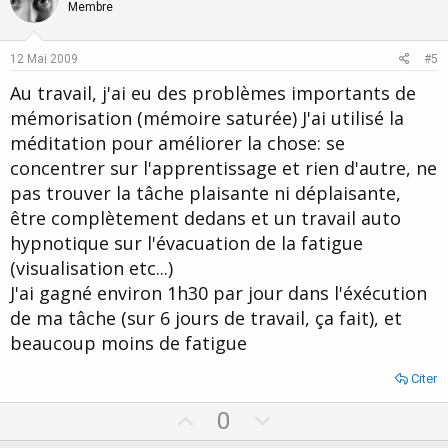
o
n
Membre
t
v
e
o
12 Mai 2009
#5
t
Au travail, j'ai eu des problèmes importants de
e
mémorisation (mémoire saturée) J'ai utilisé la
méditation pour améliorer la chose: se
concentrer sur l'apprentissage et rien d'autre, ne
pas trouver la tâche plaisante ni déplaisante,
être complètement dedans et un travail auto
hypnotique sur l'évacuation de la fatigue
(visualisation etc...)
J'ai gagné environ 1h30 par jour dans l'éxécution
de ma tâche (sur 6 jours de travail, ça fait), et
beaucoup moins de fatigue
Citer
U
D
0
p
o