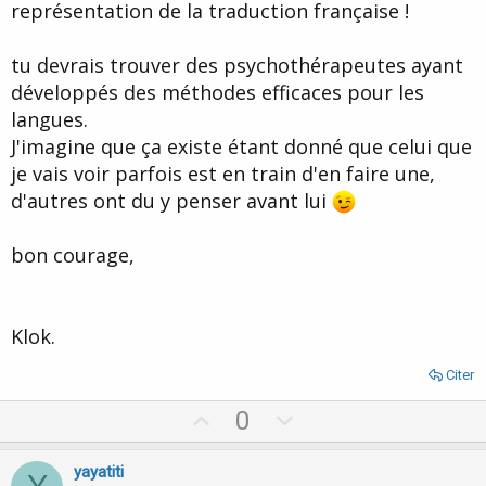
représentation de la traduction française !
tu devrais trouver des psychothérapeutes ayant
développés des méthodes efficaces pour les
langues.
J'imagine que ça existe étant donné que celui que
je vais voir parfois est en train d'en faire une,
d'autres ont du y penser avant lui
bon courage,
Klok.
Citer
U
D
0
p
o
v
w
yayatiti