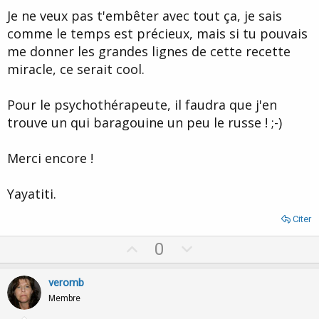
Je ne veux pas t'embêter avec tout ça, je sais
comme le temps est précieux, mais si tu pouvais
me donner les grandes lignes de cette recette
miracle, ce serait cool.
Pour le psychothérapeute, il faudra que j'en
trouve un qui baragouine un peu le russe ! ;-)
Merci encore !
Yayatiti.
Citer
U
D
0
p
o
v
w
veromb
o
n
Membre
t
v