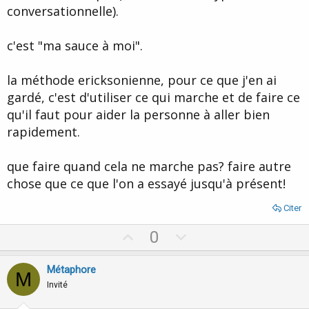
conversationnelle).
c'est "ma sauce à moi".
la méthode ericksonienne, pour ce que j'en ai
gardé, c'est d'utiliser ce qui marche et de faire ce
qu'il faut pour aider la personne à aller bien
rapidement.
que faire quand cela ne marche pas? faire autre
chose que ce que l'on a essayé jusqu'à présent!
Citer
U
D
0
p
o
v
w
Métaphore
M
o
n
Invité
t
v