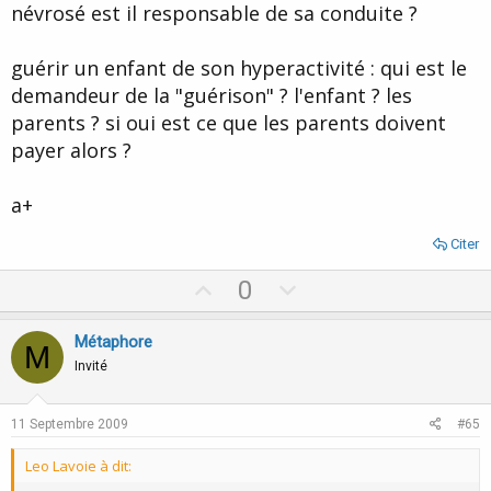
névrosé est il responsable de sa conduite ?
guérir un enfant de son hyperactivité : qui est le
demandeur de la "guérison" ? l'enfant ? les
parents ? si oui est ce que les parents doivent
payer alors ?
a+
Citer
U
D
0
p
o
v
w
Métaphore
M
o
n
Invité
t
v
e
o
11 Septembre 2009
#65
t
Leo Lavoie à dit:
e