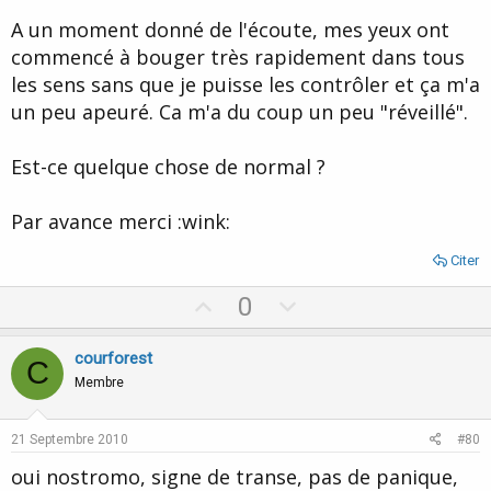
eu peur pendant si longtemps, la capacité à se faire peur héritée
A un moment donné de l'écoute, mes yeux ont
des modèles....
commencé à bouger très rapidement dans tous
Idem ci-dessus...
les sens sans que je puisse les contrôler et ça m'a
un peu apeuré. Ca m'a du coup un peu "réveillé".
Est-ce quelque chose de normal ?
Par avance merci :wink:
Citer
U
D
0
p
o
v
w
courforest
C
o
n
Membre
t
v
e
o
21 Septembre 2010
#80
t
oui nostromo, signe de transe, pas de panique,
e