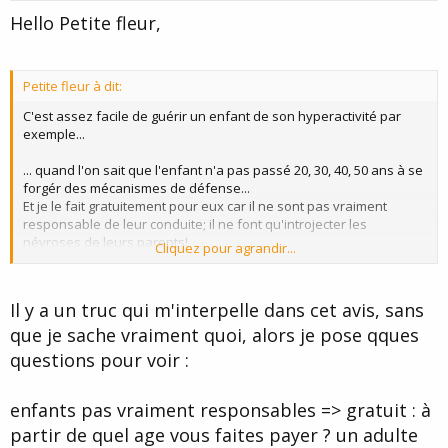
t
Hello Petite fleur,
e
Petite fleur à dit:
C'est assez facile de guérir un enfant de son hyperactivité par
exemple...
... quand l'on sait que l'enfant n'a pas passé 20, 30, 40, 50 ans à se
forgér des mécanismes de défense...
Et je le fait gratuitement pour eux car il ne sont pas vraiment
responsable de leur conduite; il ne font qu'introjecter les
névroses de leurs parents!
Cliquez pour agrandir...
....
Il y a un truc qui m'interpelle dans cet avis, sans
que je sache vraiment quoi, alors je pose qques
questions pour voir :
enfants pas vraiment responsables => gratuit : à
partir de quel age vous faites payer ? un adulte