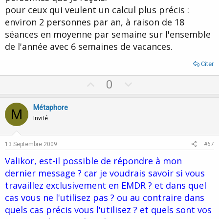
pour ceux qui veulent un calcul plus précis :
environ 2 personnes par an, à raison de 18
séances en moyenne par semaine sur l'ensemble
de l'année avec 6 semaines de vacances.
Citer
U
D
0
p
o
v
w
Métaphore
M
o
n
Invité
t
v
e
o
13 Septembre 2009
#67
t
Valikor, est-il possible de répondre à mon
e
dernier message ? car je voudrais savoir si vous
travaillez exclusivement en EMDR ? et dans quel
cas vous ne l'utilisez pas ? ou au contraire dans
quels cas précis vous l'utilisez ? et quels sont vos