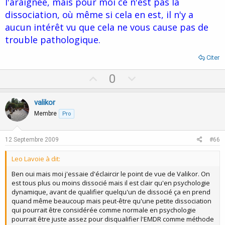
l'araignée, mais pour moi ce n'est pas la
dissociation, où même si cela en est, il n'y a
aucun intérêt vu que cela ne vous cause pas de
trouble pathologique.
Citer
U
D
0
p
o
v
w
valikor
o
n
Membre
Pro
t
v
e
o
12 Septembre 2009
#66
t
Leo Lavoie à dit:
e
Ben oui mais moi j'essaie d'éclaircir le point de vue de Valikor. On
est tous plus ou moins dissocié mais il est clair qu'en psychologie
dynamique, avant de qualifier quelqu'un de dissocié ça en prend
quand même beaucoup mais peut-être qu'une petite dissociation
qui pourrait être considérée comme normale en psychologie
pourrait être juste assez pour disqualifier l'EMDR comme méthode