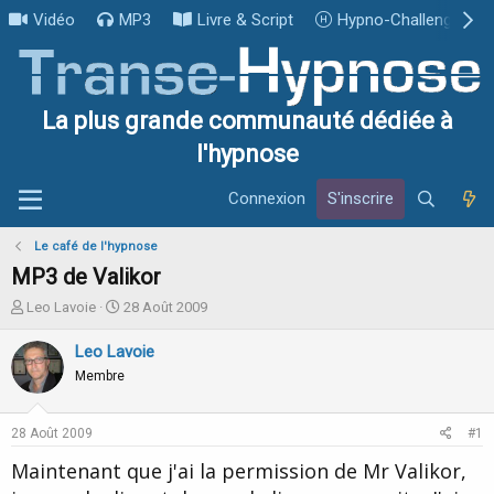
Vidéo
MP3
Livre & Script
Hypno-Challenge
La plus grande communauté dédiée à
l'hypnose
Connexion
S'inscrire
Le café de l'hypnose
MP3 de Valikor
I
D
Leo Lavoie
28 Août 2009
n
a
i
t
Leo Lavoie
t
e
Membre
i
d
a
e
t
d
28 Août 2009
#1
e
é
u
b
Maintenant que j'ai la permission de Mr Valikor,
r
u