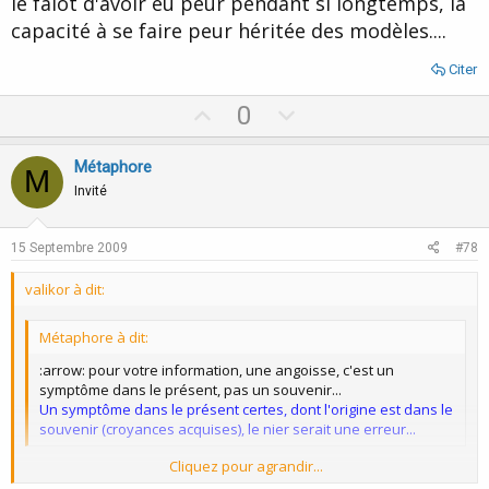
le faiot d'avoir eu peur pendant si longtemps, la
capacité à se faire peur héritée des modèles....
Citer
U
D
0
p
o
v
w
Métaphore
M
o
n
Invité
t
v
e
o
15 Septembre 2009
#78
t
valikor à dit:
e
Métaphore à dit:
:arrow: pour votre information, une angoisse, c'est un
symptôme dans le présent, pas un souvenir...
Un symptôme dans le présent certes, dont l'origine est dans le
souvenir (croyances acquises), le nier serait une erreur...
Cliquez pour agrandir...
dans votre précédent post vous faisiez la confusion :