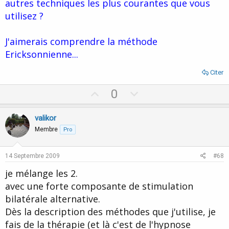
autres techniques les plus courantes que vous
utilisez ?
J'aimerais comprendre la méthode
Ericksonnienne...
Citer
U
D
0
p
o
v
w
valikor
o
n
Membre
Pro
t
v
e
o
14 Septembre 2009
#68
t
je mélange les 2.
e
avec une forte composante de stimulation
bilatérale alternative.
Dès la description des méthodes que j'utilise, je
fais de la thérapie (et là c'est de l'hypnose