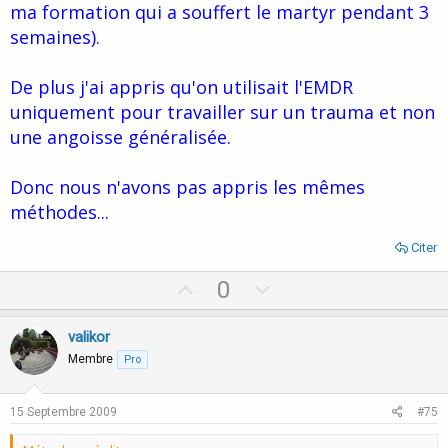
ma formation qui a souffert le martyr pendant 3
semaines).
De plus j'ai appris qu'on utilisait l'EMDR
uniquement pour travailler sur un trauma et non
une angoisse généralisée.
Donc nous n'avons pas appris les mêmes
méthodes...
Citer
U
D
0
p
o
v
w
valikor
o
n
Membre
Pro
t
v
e
o
15 Septembre 2009
#75
t