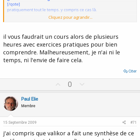
[/qote]
pratiquement tout le temps. y compris ce cas là.
Cliquez pour agrandir...
Vous parlez de l'HE comme si vous l'aviez survolée ?...
il vous faudrait un cours alors de plusieurs
je trie ce que j'ai reçu!
heures avec exercices pratiques pour bien
comprendre. Malheureusement, je n'ai ni le
:arrow: la méthode ericksonienne, pour ce que j'en ai gardé,
temps, ni l'envie de faire cela.
c'est d'utiliser ce qui marche et de faire ce qu'il faut pour aider
Cliquez pour agrandir...
la personne à aller bien rapidement.
Citer
que faire quand cela ne marche pas? faire autre chose que ce
U
D
0
que l'on a essayé jusqu'à présent!
p
o
Oui mais quoi ?
Cliquez pour agrandir...
v
w
Paul Elie
o
n
Membre
J'insiste car j'ai du mal à comprendre vos méthodes et vos
séances éclairs...
t
v
e
o
15 Septembre 2009
#71
t
j'ai compris que valikor a fait une synthèse de ce
e