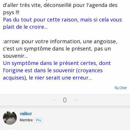
d'aller très vite, déconseillé pour l'agenda des
psys !!!
Pas du tout pour cette raison, mais si cela vous
plait de le croire...
:arrow: pour votre information, une angoisse,
c'est un symptôme dans le présent, pas un
souvenir...
Un symptôme dans le présent certes, dont
l'origine est dans le souvenir (croyances
acquises), le nier serait une erreur...
Citer
U
D
0
p
o
v
w
valikor
o
n
Membre
Pro
t
v