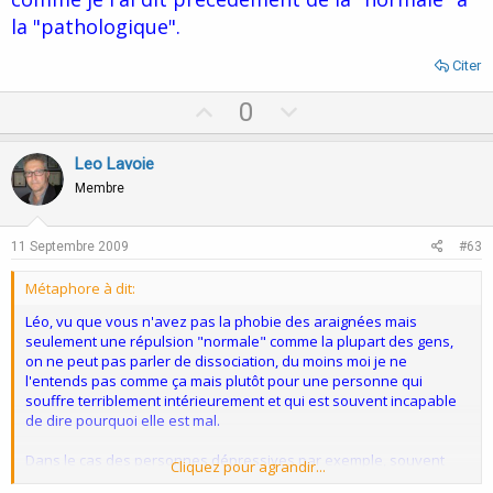
la "pathologique".
Citer
U
D
0
p
o
v
w
Leo Lavoie
o
n
Membre
t
v
e
o
11 Septembre 2009
#63
t
Métaphore à dit:
e
Léo, vu que vous n'avez pas la phobie des araignées mais
seulement une répulsion "normale" comme la plupart des gens,
on ne peut pas parler de dissociation, du moins moi je ne
l'entends pas comme ça mais plutôt pour une personne qui
souffre terriblement intérieurement et qui est souvent incapable
de dire pourquoi elle est mal.
Dans le cas des personnes dépressives par exemple, souvent
Cliquez pour agrandir...
elles souffrent d'un mal être général avec divers symptômes, mais