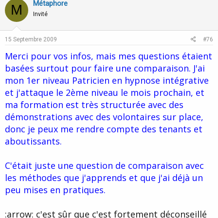
v
w
Métaphore
M
o
n
Invité
t
v
e
o
15 Septembre 2009
#76
t
Merci pour vos infos, mais mes questions étaient
e
basées surtout pour faire une comparaison. J'ai
mon 1er niveau Patricien en hypnose intégrative
et j'attaque le 2ème niveau le mois prochain, et
ma formation est très structurée avec des
démonstrations avec des volontaires sur place,
donc je peux me rendre compte des tenants et
aboutissants.
C'était juste une question de comparaison avec
les méthodes que j'apprends et que j'ai déjà un
peu mises en pratiques.
:arrow: c'est sûr que c'est fortement déconseillé