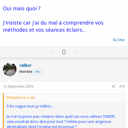
Oui mais quoi ?
J'insiste car j'ai du mal à comprendre vos
méthodes et vos séances éclairs...
Citer
U
D
0
p
o
v
w
valikor
o
n
Membre
Pro
t
v
e
o
15 Septembre 2009
#70
t
Métaphore à dit:
e
Très vague tout ça Valikor...
Je n'ai toujours pas compris dans quel cas vous utilisez l'EMDR,
cela voudrait donc dire pour tout ? même pour une angoisse
généralisée dont l'origine est inconnue ?