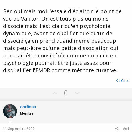
parfois ne savent pas vraiment pourquoi, elles sont dans la
confusion. Ces personnes sont souvent dissociés à différents
Ben oui mais moi j'essaie d'éclaircir le point de
degrés.
vue de Valikor. On est tous plus ou moins
Mais la dissociation n'est pas uniquement pour les personnes
dissocié mais il est clair qu'en psychologie
dépressives loin de là, les personnes souvent stressées sont
dynamique, avant de qualifier quelqu'un de
souvent dissociées à une petite échelle, une partie d'elle rentre
souvent en conflit avec une autre partie et créé un stress, mais à
dissocié ça en prend quand même beaucoup
l'état conscient, la personne ne s'est pas ce qu'il se passe ou
mais peut-être qu'une petite dissociation qui
même si elle le sait, elle ne peut faire son changement de façon
pourrait être considérée comme normale en
consciente. Donc en hypnose il est facile après avoir fait un travail
de négocation entre ces parties du moi, de stabiliser la personne.
psychologie pourrait être juste assez pour
disqualifier l'EMDR comme méthore curative.
Donc là en hypno analyse il est relativement facile de répérer les
dissociations, ce que j'appelle moi "les différents états du moi"...
Citer
C'est ma vision de la dissociation qui peut aller comme je l'ai dit
U
D
0
précédement de la "normale" à la "pathologique".
p
o
v
w
corfinas
o
n
Membre
t
v
e
o
11 Septembre 2009
#64