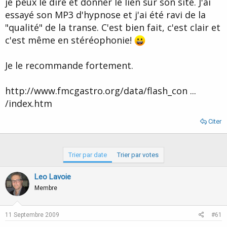
je peux le dire et donner le lien sur son site. J'ai
d
t
essayé son MP3 d'hypnose et j'ai été ravi de la
e
l
"qualité" de la transe. C'est bien fait, c'est clair et
a
c'est même en stéréophonie!
d
i
s
Je le recommande fortement.
c
u
s
http://www.fmcgastro.org/data/flash_con ...
s
/index.htm
i
o
Citer
n
Trier par date
Trier par votes
Leo Lavoie
Membre
11 Septembre 2009
#61