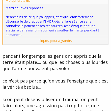
Métaphore à dit:
e
Merci pour vos réponses.
Néanmoins de ce que j'ai appris, c'est qu'il était fortement
déconseillé de pratiquer l'EMDR dès la 1ère séance sans
connaître le patient et ses ressources. (cas évoqué par une
stagiaire dans ma formation qui a souffert le martyr pendant 3
semaines).
Cliquez pour agrandir...
De plus j'ai appris qu'on utilisait l'EMDR uniquement pour travailler
sur un trauma et non une angoisse généralisée.
pendant longtemps les gens ont appris que la
Donc nous n'avons pas appris les mêmes méthodes...
terre était plate.... ou que les choses plus lourdes
que l'air ne pouvaient pas voler....
ce n'est pas parce qu'on vous l'enseigne que c'est
la vérité absolue...
si on peut désensibiliser un trauma, on peut
faire alors, une agression pas trop forte, une