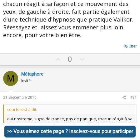
chacun réagit à sa façon et ce mouvement des
yeux, de gauche à droite, fait partie également
d'une technique d'hypnose que pratique Valikor.
Réessayez et laissez vous emmener plus loin
encore, pour votre bien être.
Citer
U
D
0
p
o
v
w
Métaphore
M
o
n
Invité
t
v
e
o
21 Septembre 2010
#81
t
courforest à dit:
e
oui nostromo, signe de transe, pas de panique, chacun réagit à sa
façon et ce mouvement des yeux, de gauche à droite, fait partie
également d'une technique d'hypnose que pratique Valikor.
>> Vous aimez cette page ? Inscivez-vous pour participer
Réessayez et laissez vous emmener plus loin encore, pour votre