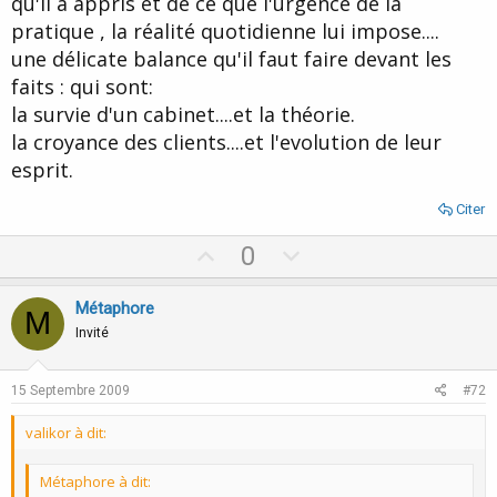
qu'il a appris et de ce que l'urgence de la
pratique , la réalité quotidienne lui impose....
une délicate balance qu'il faut faire devant les
faits : qui sont:
la survie d'un cabinet....et la théorie.
la croyance des clients....et l'evolution de leur
esprit.
Citer
U
D
0
p
o
v
w
Métaphore
M
o
n
Invité
t
v
e
o
15 Septembre 2009
#72
t
valikor à dit:
e
Métaphore à dit: