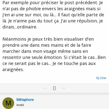
Par exemple pour préciser le post précédent. Je
n'ai pas de phobie envers les araignées mais si
j'en ai une sur moi, ou là... Il faut qu'elle parte de
là. Je n'aime pas du tout ça. J'ai une répulsion, je
dirais...ordinaire.
Néanmoins je peux très bien visualiser d'en
prendre une dans mes mains et de la faire
marcher dans mon visage même sans en
ressentir une seule émotion. Si c'était le cas...Ben
ce ne serait pas le cas... Je ne touche pas aux
araignées.
Citer
U
D
0
p
o
v
w
Métaphore
M
o
n
Invité