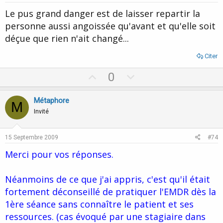
t
Le pus grand danger est de laisser repartir la
e
personne aussi angoissée qu'avant et qu'elle soit
déçue que rien n'ait changé...
Citer
U
D
0
p
o
v
w
Métaphore
M
o
n
Invité
t
v
e
o
15 Septembre 2009
#74
t
Merci pour vos réponses.
e
Néanmoins de ce que j'ai appris, c'est qu'il était
fortement déconseillé de pratiquer l'EMDR dès la
1ère séance sans connaître le patient et ses
ressources. (cas évoqué par une stagiaire dans