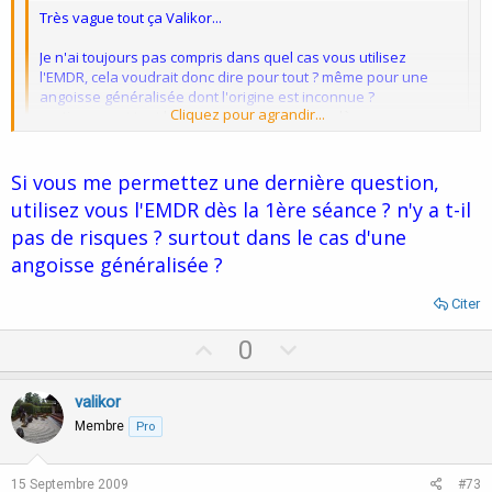
Très vague tout ça Valikor...
Je n'ai toujours pas compris dans quel cas vous utilisez
l'EMDR, cela voudrait donc dire pour tout ? même pour une
angoisse généralisée dont l'origine est inconnue ?
Cliquez pour agrandir...
pratiquement tout le temps. y compris ce cas là.
Cliquez pour agrandir...
Si vous me permettez une dernière question,
utilisez vous l'EMDR dès la 1ère séance ? n'y a t-il
pas de risques ? surtout dans le cas d'une
angoisse généralisée ?
Citer
U
D
0
p
o
v
w
valikor
o
n
Membre
Pro
t
v
e
o
15 Septembre 2009
#73