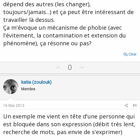
dépend des autres (les changer),
toujours/jamais...) et ça peut être intéressant de
travailler là dessus.
Ça m'évoque un mécanisme de phobie (avec
l'évitement, la contamination et extension du
phénomène), ça résonne ou pas?
Citer
U
D
0
p
o
v
w
katia (zoulouk)
o
n
Membre
t
v
e
o
16 Mai 2013
#9
t
Un exemple me vient en tête d'une personne qui
e
est bloquée dans son expression (débit très lent,
recherche de mots, pas envie de s'exprimer)