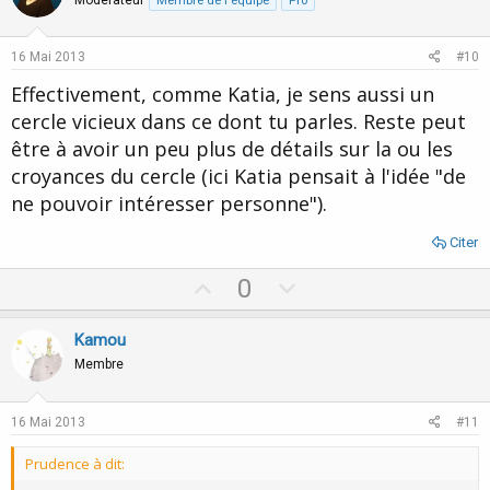
o
n
Membre de l'équipe
Pro
t
v
e
o
16 Mai 2013
#10
t
Effectivement, comme Katia, je sens aussi un
e
cercle vicieux dans ce dont tu parles. Reste peut
être à avoir un peu plus de détails sur la ou les
croyances du cercle (ici Katia pensait à l'idée "de
ne pouvoir intéresser personne").
Citer
U
D
0
p
o
v
w
Kamou
o
n
Membre
t
v
e
o
16 Mai 2013
#11
t
Prudence à dit:
e