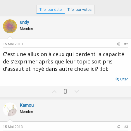
Trier par date
Trier par votes
undy
Membre
15 Mai 2013
#2
C'est une allusion à ceux qui perdent la capacité
de s'exprimer après que leur topic soit pris
d'assaut et noyé dans autre chose ici? :lol:
Citer
U
D
0
p
o
v
w
Kamou
o
n
Membre
t
v
e
o
15 Mai 2013
#3