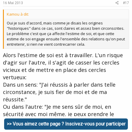
e
o
16 Mai 2013
#17
t
Kamou à dit:
e
Oui je suis d'accord, mais comme je disais les origines
"historiques" dans ce cas, sont claires et assez bien circonscrites.
Le problème c'est que ça affecte l'estime de soi, et que cette
estime de soi engage ensuite l'ensemble des relations qu'on peut
entretenir, si rien ne vient contrecarrer cela.
Alors l'estime de soi est à travailler. L'un risque
d'agir sur l'autre, il s'agit de casser les cercles
vicieux et de mettre en place des cercles
vertueux:
Dans un sens: "J'ai réussis à parler dans telle
circonstance, je suis fier de moi et de ma
réussite."
Ou dans l'autre: "Je me sens sûr de moi, en
sécurité avec moi même, je peux prendre le
risque d’échouer puisque ce n'est pas important
>> Vous aimez cette page ? Inscivez-vous pour participer
et que je m'aimerai toujours autant que je