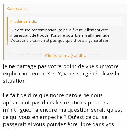
t
Kamou à dit:
e
Prudence à dit:
Si c'est une contamination, ça peut éventuellement être
intéressant de trouver l'origine pour bien réaffirmer que
c'était une situation et pas quelque chose à généraliser
Oui je suis d'accord, mais comme je disais les origines
Cliquez pour agrandir...
"historiques" dans ce cas, sont claires et assez bien circonscrites.
Le problème c'est que ça affecte l'estime de soi, et que cette
Je ne partage pas votre point de vue sur votre
Cliquez pour agrandir...
estime de soi engage ensuite l'ensemble des relations qu'on peut
explication entre X et Y, vous surgénéralisez la
entretenir, si rien ne vient contrecarrer cela.
situation.
Puis vos messages à toutes les deux m'ont fait penser que j'ai mal
pensé le problème : dans les relations avec les proches, notre
Le fait de dire que notre parole ne nous
parole ne nous appartient pas vraiment. par exemple si X ment à
appartient pas dans les relations proches
Y, et que Y l'apprend et lui tient rigueur, alors la parole de X est
dévaluée et à l'avenir, lorsqu'il parlera à Y cela reviendra à parler
m'intrigue... là encore ma question serait qu'est
à un mur, puisque sa parole n'a plus de valeur. Et il n'y peut rien
ce qui vous en empêche ? Qu'est ce qui se
faire que subir, car les relations nous engagent par dela soi-
même, même si dans une certaine mesure il nous appartient de
passerait si vous pouviez être libre dans vos
les plier selon nos intentions, mais jamais entièrement par soi-