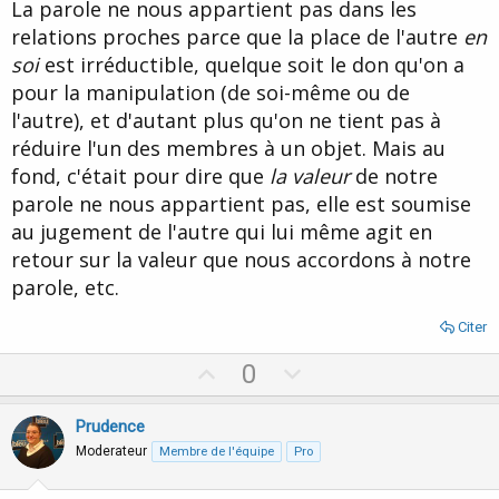
La parole ne nous appartient pas dans les
relations proches parce que la place de l'autre
en
soi
est irréductible, quelque soit le don qu'on a
pour la manipulation (de soi-même ou de
l'autre), et d'autant plus qu'on ne tient pas à
réduire l'un des membres à un objet. Mais au
fond, c'était pour dire que
la valeur
de notre
parole ne nous appartient pas, elle est soumise
au jugement de l'autre qui lui même agit en
retour sur la valeur que nous accordons à notre
parole, etc.
Citer
U
D
0
p
o
v
w
Prudence
o
n
Moderateur
Membre de l'équipe
Pro
t
v