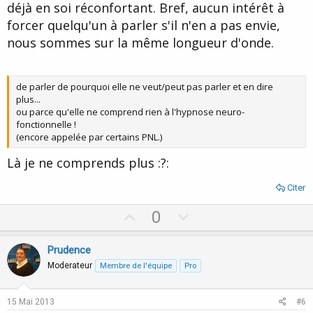
déjà en soi réconfortant. Bref, aucun intérêt à
forcer quelqu'un à parler s'il n'en a pas envie,
nous sommes sur la même longueur d'onde.
de parler de pourquoi elle ne veut/peut pas parler et en dire
plus...
ou parce qu'elle ne comprend rien à l'hypnose neuro-
fonctionnelle !
(encore appelée par certains PNL.)
Là je ne comprends plus :?:
Citer
U
D
0
p
o
v
w
Prudence
o
n
Moderateur
Membre de l'équipe
Pro
t
v
e
o
15 Mai 2013
#6