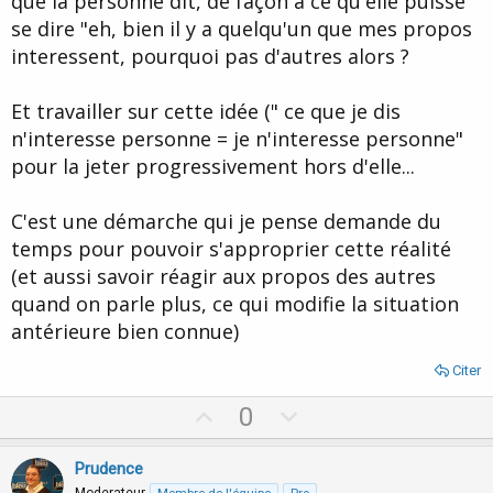
que la personne dit, de façon à ce qu'elle puisse
se dire "eh, bien il y a quelqu'un que mes propos
interessent, pourquoi pas d'autres alors ?
Et travailler sur cette idée (" ce que je dis
n'interesse personne = je n'interesse personne"
pour la jeter progressivement hors d'elle...
C'est une démarche qui je pense demande du
temps pour pouvoir s'approprier cette réalité
(et aussi savoir réagir aux propos des autres
quand on parle plus, ce qui modifie la situation
antérieure bien connue)
Citer
U
D
0
p
o
v
w
Prudence
Moderateur