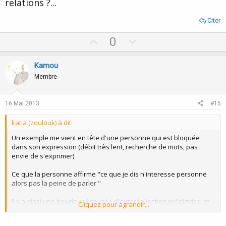
relations ?...
même.
Citer
je ne sais pas si je suis clair. Je reviens plus tard pour des
réponses plus détaillées.
U
D
0
En tous cas merci à tous,
p
o
v
w
Kamou
Qui prétend qu'aucune discussion n'est possible sur ce forum ne
o
n
peut s'en prendre qu'a soi-même ; ce fil est exemplaire et
Membre
démontre que l'inverse est parfaitement possible ! (clin d'oeil à
t
v
undy
)
e
o
16 Mai 2013
#15
t
katia (zoulouk) à dit:
e
Un exemple me vient en tête d'une personne qui est bloquée
dans son expression (débit très lent, recherche de mots, pas
envie de s'exprimer)
Ce que la personne affirme "ce que je dis n'interesse personne
alors pas la peine de parler "
Il y a ainsi une boucle qui se crée d'autoréalisation prédictrice, et
Cliquez pour agrandir...
ceci étant dû à son entourage immédiat qui n'écoute pas ce que
cette personne dit (expérience mille fois répétée et toujours la