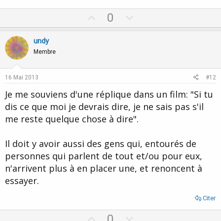
U
D
0
p
o
v
w
undy
o
n
Membre
t
v
e
o
16 Mai 2013
#12
t
Je me souviens d'une réplique dans un film: "Si tu
e
dis ce que moi je devrais dire, je ne sais pas s'il
me reste quelque chose à dire".
Il doit y avoir aussi des gens qui, entourés de
personnes qui parlent de tout et/ou pour eux,
n'arrivent plus à en placer une, et renoncent à
essayer.
Citer
U
D
0