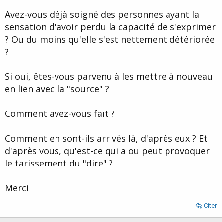
d
t
Avez-vous déjà soigné des personnes ayant la
e
l
sensation d'avoir perdu la capacité de s'exprimer
a
? Ou du moins qu'elle s'est nettement détériorée
d
i
?
s
c
Si oui, êtes-vous parvenu à les mettre à nouveau
u
s
en lien avec la "source" ?
s
i
Comment avez-vous fait ?
o
n
Comment en sont-ils arrivés là, d'après eux ? Et
d'après vous, qu'est-ce qui a ou peut provoquer
le tarissement du "dire" ?
Merci
Citer