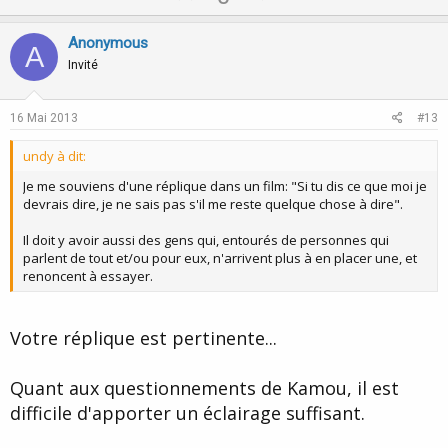
p
o
v
w
Anonymous
A
o
n
Invité
t
v
e
o
16 Mai 2013
#13
t
undy à dit:
e
Je me souviens d'une réplique dans un film: "Si tu dis ce que moi je
devrais dire, je ne sais pas s'il me reste quelque chose à dire".
Il doit y avoir aussi des gens qui, entourés de personnes qui
parlent de tout et/ou pour eux, n'arrivent plus à en placer une, et
renoncent à essayer.
Votre réplique est pertinente...
Quant aux questionnements de Kamou, il est
difficile d'apporter un éclairage suffisant.