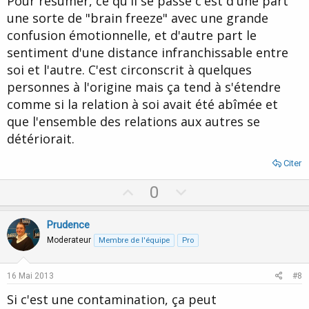
Pour résumer, ce qu'il se passe c'est d'une part
une sorte de "brain freeze" avec une grande
confusion émotionnelle, et d'autre part le
sentiment d'une distance infranchissable entre
soi et l'autre. C'est circonscrit à quelques
personnes à l'origine mais ça tend à s'étendre
comme si la relation à soi avait été abîmée et
que l'ensemble des relations aux autres se
détériorait.
Citer
U
D
0
p
o
v
w
Prudence
o
n
Moderateur
Membre de l'équipe
Pro
t
v
e
o
16 Mai 2013
#8
t
Si c'est une contamination, ça peut
e