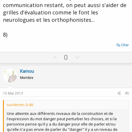
communication restant, on peut aussi s'aider de
grilles d'évaluation comme le font les
neurologues et les orthophonistes...
8)
Citer
U
D
0
p
o
v
w
Kamou
o
n
Membre
t
v
e
o
15 Mai 2013
#5
t
surderien à dit:
e
Une atteinte aux différents niveaux de la construction et de
l'expression du mot danger peut perturber les choses, et si la
personne pense qu'il y a du danger pour elle de parler et/ou
qu'elle n'a pas envie de parler du "danger" il y a un niveau de