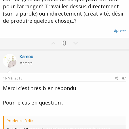
pour l'arranger? Travailler dessus directement
(sur la parole) ou indirectement (créativité, désir
de produire quelque chose)...?
Citer
U
D
0
p
o
v
w
Kamou
o
n
Membre
t
v
e
o
16 Mai 2013
#7
t
Merci c'est très bien répondu
e
Pour le cas en question :
Prudence à dit: