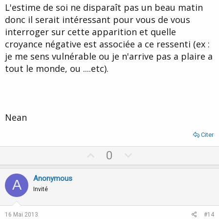
L'estime de soi ne disparaît pas un beau matin
donc il serait intéressant pour vous de vous
interroger sur cette apparition et quelle
croyance négative est associée a ce ressenti (ex :
je me sens vulnérable ou je n'arrive pas a plaire a
tout le monde, ou ....etc).
Nean
Citer
U
D
0
p
o
v
w
Anonymous
A
o
n
Invité
t
v
e
o
16 Mai 2013
#14