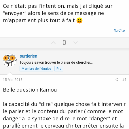
t
Ce n'était pas l'intention, mais j'ai cliqué sur
e
"envoyer" alors le sens de ce message ne
m'appartient plus tout à fait
Citer
U
D
0
p
o
v
w
surderien
o
n
Toujours savoir trouver le plaisir de chercher…
t
v
Membre de l'équipe
Pro
e
o
15 Mai 2013
#4
t
Belle question Kamou !
e
la capacité du "dire" quelque chose fait intervenir
le parler et le contenu du parler ( comme le mot
danger a la syntaxe de dire le mot "danger" et
parallèlement le cerveau d'interpréter ensuite la