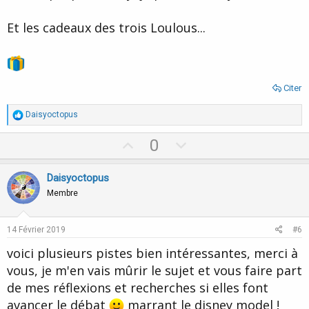
Et les cadeaux des trois Loulous...
Citer
R
Daisyoctopus
é
a
U
D
0
c
p
o
t
i
v
w
Daisyoctopus
o
o
n
n
Membre
s
t
v
:
e
o
14 Février 2019
#6
t
voici plusieurs pistes bien intéressantes, merci à
e
vous, je m'en vais mûrir le sujet et vous faire part
de mes réflexions et recherches si elles font
avancer le débat
marrant le disney model !