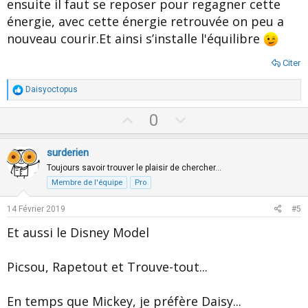
ensuite il faut se reposer pour regagner cette
énergie, avec cette énergie retrouvée on peu a
nouveau courir.Et ainsi s’installe l'équilibre
Citer
R
Daisyoctopus
é
a
U
D
0
c
p
o
t
i
v
w
surderien
o
o
n
n
Toujours savoir trouver le plaisir de chercher…
s
t
v
Membre de l'équipe
Pro
:
e
o
14 Février 2019
#5
t
Et aussi le Disney Model
e
Picsou, Rapetout et Trouve-tout...
En temps que Mickey, je préfère Daisy...