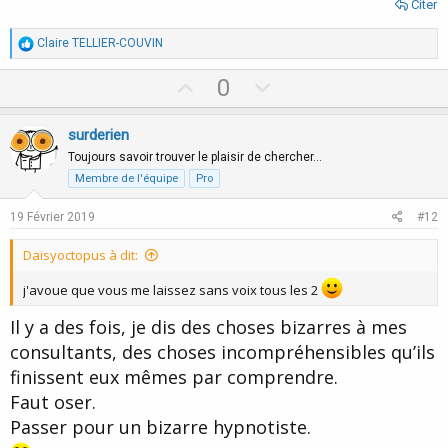
Citer
R
Claire TELLIER-COUVIN
é
a
U
D
0
c
p
o
t
i
v
w
surderien
o
o
n
n
Toujours savoir trouver le plaisir de chercher…
s
t
v
Membre de l'équipe
Pro
:
e
o
19 Février 2019
#12
t
e
Daisyoctopus à dit:
j'avoue que vous me laissez sans voix tous les 2
Il y a des fois, je dis des choses bizarres à mes
consultants, des choses incompréhensibles qu’ils
finissent eux mêmes par comprendre.
Faut oser.
Passer pour un bizarre hypnotiste.