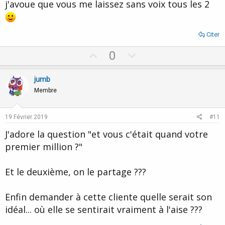
j'avoue que vous me laissez sans voix tous les 2
e
Citer
U
D
0
p
o
v
w
jumb
o
n
Membre
t
v
e
o
19 Février 2019
#11
t
J'adore la question "et vous c'était quand votre
e
premier million ?"
Et le deuxième, on le partage ???
Enfin demander à cette cliente quelle serait son
idéal... où elle se sentirait vraiment à l'aise ???