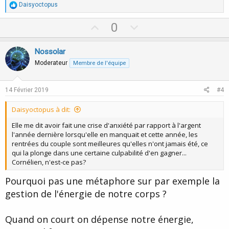
R
Daisyoctopus
é
a
U
D
0
c
p
o
t
i
v
w
Nossolar
o
o
n
n
Moderateur
Membre de l'équipe
s
t
v
:
e
o
14 Février 2019
#4
t
Daisyoctopus à dit:
e
Elle me dit avoir fait une crise d'anxiété par rapport à l'argent
l'année dernière lorsqu'elle en manquait et cette année, les
rentrées du couple sont meilleures qu'elles n'ont jamais été, ce
qui la plonge dans une certaine culpabilité d'en gagner...
Cornélien, n'est-ce pas?
Pourquoi pas une métaphore sur par exemple la
gestion de l'énergie de notre corps ?
Quand on court on dépense notre énergie,