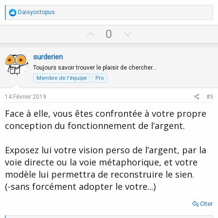
R
Daisyoctopus
é
a
U
D
0
c
p
o
t
i
v
w
surderien
o
o
n
n
Toujours savoir trouver le plaisir de chercher…
s
t
v
Membre de l'équipe
Pro
:
e
o
14 Février 2019
#3
t
Face à elle, vous êtes confrontée à votre propre
e
conception du fonctionnement de l’argent.
Exposez lui votre vision perso de l’argent, par la
voie directe ou la voie métaphorique, et votre
modèle lui permettra de reconstruire le sien.
(-sans forcément adopter le votre...)
Citer