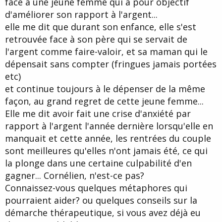
face à une jeune femme qui a pour objectif
d
t
d'améliorer son rapport à l'argent...
e
l
elle me dit que durant son enfance, elle s'est
a
retrouvée face à son père qui se servait de
d
i
l'argent comme faire-valoir, et sa maman qui le
s
dépensait sans compter (fringues jamais portées
c
etc)
u
s
et continue toujours à le dépenser de la même
s
façon, au grand regret de cette jeune femme...
i
Elle me dit avoir fait une crise d'anxiété par
o
n
rapport à l'argent l'année dernière lorsqu'elle en
manquait et cette année, les rentrées du couple
sont meilleures qu'elles n'ont jamais été, ce qui
la plonge dans une certaine culpabilité d'en
gagner... Cornélien, n'est-ce pas?
Connaissez-vous quelques métaphores qui
pourraient aider? ou quelques conseils sur la
démarche thérapeutique, si vous avez déjà eu