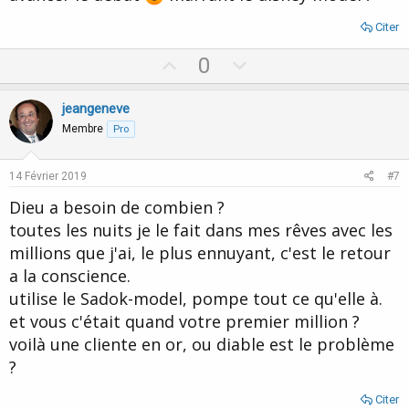
Citer
U
D
0
p
o
v
w
jeangeneve
o
n
Membre
Pro
t
v
e
o
14 Février 2019
#7
t
Dieu a besoin de combien ?
e
toutes les nuits je le fait dans mes rêves avec les
millions que j'ai, le plus ennuyant, c'est le retour
a la conscience.
utilise le Sadok-model, pompe tout ce qu'elle à.
et vous c'était quand votre premier million ?
voilà une cliente en or, ou diable est le problème
?
Citer