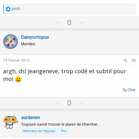
R
jumb
é
a
U
D
0
c
p
o
t
i
v
w
Daisyoctopus
o
o
n
n
Membre
s
t
v
:
e
o
19 Février 2019
#8
t
argh, dsl Jeangeneve, trop codé et subtil pour
e
moi
Citer
U
D
0
p
o
v
w
surderien
o
n
Toujours savoir trouver le plaisir de chercher…
t
v
Membre de l'équipe
Pro