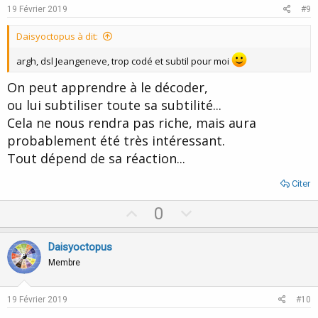
e
o
19 Février 2019
#9
t
e
Daisyoctopus à dit:
argh, dsl Jeangeneve, trop codé et subtil pour moi
On peut apprendre à le décoder,
ou lui subtiliser toute sa subtilité...
Cela ne nous rendra pas riche, mais aura
probablement été très intéressant.
Tout dépend de sa réaction...
Citer
U
D
0
p
o
v
w
Daisyoctopus
o
n
Membre
t
v
e
o
19 Février 2019
#10
t