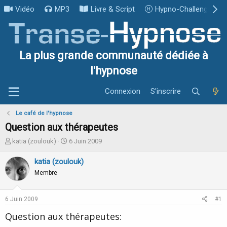
Vidéo
MP3
Livre & Script
Hypno-Challenge
La plus grande communauté dédiée à
l'hypnose
Connexion
S'inscrire
Le café de l'hypnose
Question aux thérapeutes
I
D
katia (zoulouk)
6 Juin 2009
n
a
i
t
katia (zoulouk)
t
e
Membre
i
d
a
e
t
d
6 Juin 2009
#1
e
é
u
b
Question aux thérapeutes:
r
u