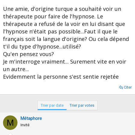
d
t
Une amie, d'origine turque a souhaité voir un
e
l
thérapeute pour faire de l'hypnose. Le
a
thérapeute a refusé de la voir en lui disant que
d
i
l'hypnose n'était pas possible...Faut il que le
s
français soit la langue d'origine? Ou cela dépend
c
t'il du type d'hypnose...utilisé?
u
s
Qu'en pensez vous?
s
Je m'interroge vraiment... Surement vite en voir
i
un autre...
o
n
Evidemment la personne s'est sentie rejetée
Citer
Trier par date
Trier par votes
Métaphore
M
Invité