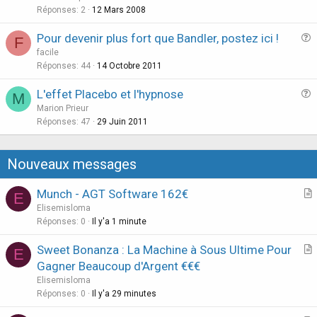
e
Réponses
2
12 Mars 2008
s
Pour devenir plus fort que Bandler, postez ici !
F
t
u
facile
i
e
Réponses
44
14 Octobre 2011
o
s
n
L'effet Placebo et l'hypnose
M
t
u
Marion Prieur
i
e
Réponses
47
29 Juin 2011
o
s
n
t
Nouveaux messages
i
o
Munch - AGT Software 162€
E
n
r
Elisemisloma
t
Réponses
0
Il y'a 1 minute
i
Sweet Bonanza : La Machine à Sous Ultime Pour
E
c
r
Gagner Beaucoup d'Argent €€€
l
t
Elisemisloma
e
i
Réponses
0
Il y'a 29 minutes
c