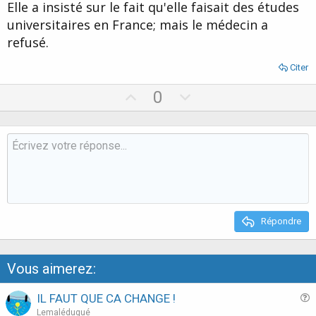
Elle a insisté sur le fait qu'elle faisait des études
universitaires en France; mais le médecin a
refusé.
Citer
U
D
0
p
o
v
w
o
n
t
v
e
o
t
e
Répondre
Vous aimerez:
IL FAUT QUE CA CHANGE !
u
Lemaléduqué