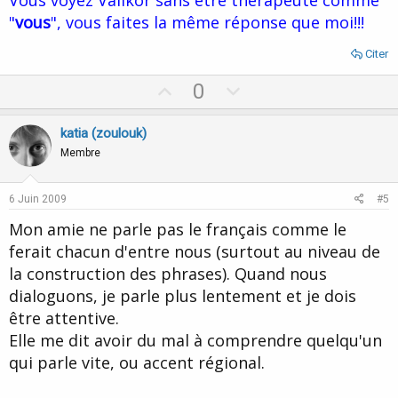
e
"
vous
", vous faites la même réponse que moi!!!
Citer
U
D
0
p
o
v
w
katia (zoulouk)
o
n
Membre
t
v
e
o
6 Juin 2009
#5
t
Mon amie ne parle pas le français comme le
e
ferait chacun d'entre nous (surtout au niveau de
la construction des phrases). Quand nous
dialoguons, je parle plus lentement et je dois
être attentive.
Elle me dit avoir du mal à comprendre quelqu'un
qui parle vite, ou accent régional.