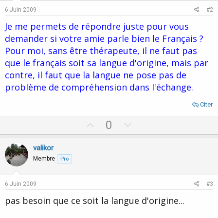
6 Juin 2009
#2
Je me permets de répondre juste pour vous
demander si votre amie parle bien le Français ?
Pour moi, sans être thérapeute, il ne faut pas
que le français soit sa langue d'origine, mais par
contre, il faut que la langue ne pose pas de
problème de compréhension dans l'échange.
Citer
U
D
0
p
o
v
w
valikor
o
n
Membre
Pro
t
v
e
o
6 Juin 2009
#3
t
pas besoin que ce soit la langue d'origine...
e