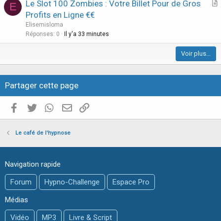
Le Slot 100 Zombies : Votre Billet Pour de Gros
l
E
r
Profits en Ligne €€
e
t
Elisemisloma
i
Réponses
0
Il y'a 33 minutes
c
Voir plus…
l
e
Partager cette page
Facebook
Twitter
WhatsApp
E-mail valide
Copier le lien
Le café de l'hypnose
Navigation rapide
Forum
Hypno-Challenge
Espace Pro
Médias
Vidéo
MP3
Livre & Script