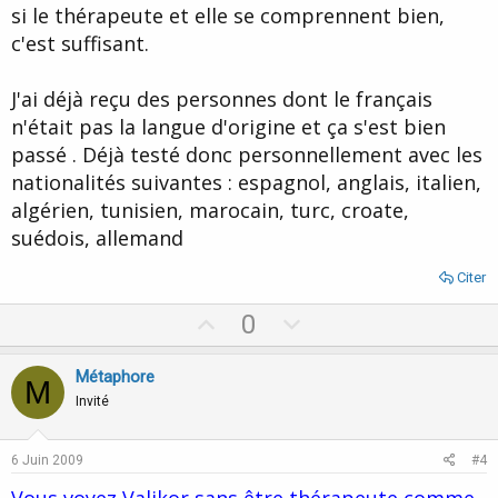
si le thérapeute et elle se comprennent bien,
c'est suffisant.
J'ai déjà reçu des personnes dont le français
n'était pas la langue d'origine et ça s'est bien
passé . Déjà testé donc personnellement avec les
nationalités suivantes : espagnol, anglais, italien,
algérien, tunisien, marocain, turc, croate,
suédois, allemand
Citer
U
D
0
p
o
v
w
Métaphore
M
o
n
Invité
t
v
e
o
6 Juin 2009
#4
t
Vous voyez Valikor sans être thérapeute comme