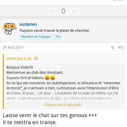
U
D
0
p
o
v
w
surderien
o
n
Toujours savoir trouver le plaisir de chercher…
t
v
Membre de l'équipe
Pro
e
o
29 Avril 2019
#72
t
e
Didierq06 à dit:
Bonjour Dide70
Bienvenue au club des résistant...
Soyons fort et luttons
En ce qui me concerne, en autohypnose, si cela peux te "remonter
le moral", je n'arrivais à rien, surtout pas avoir l'impression d'être
en trans. Et puis.... Un jour.... Lévitation de la main et même (ça j'ai
aimé...) signaling avec les doigts... Je n'étais pus seul dans ma
tête..... Je pouvait "discuter" avec MON inconscient (j'avoue pas
Cliquez pour agrandir...
très bavard....)
Alors soit cool, petite musique (pas de chat qui te monte sur les
Laisse venir le chat sur tes genoux +++
genoux... C'est du vécu....
Il te mettra en transe.
et cela va venir