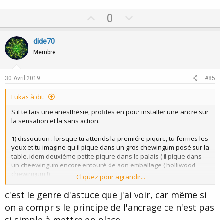
U
D
0
p
o
v
w
dide70
o
n
Membre
t
v
e
o
30 Avril 2019
#85
t
Lukas à dit:
e
S'il te fais une anesthésie, profites en pour installer une ancre sur
la sensation et la sans action.
1) dissocition : lorsque tu attends la premiére piqure, tu fermes les
yeux et tu imagine qu'il pique dans un gros chewingum posé sur la
table. idem deuxiéme petite piqure dans le palais ( il pique dans
un cheewingum encore entouré de son emballage ( holliwood
chewingum !)
Cliquez pour agrandir...
2) focalisation: troisième piqure; tu ressens tout ce que tu peux
ressentir lorsque le produit écarte les chairs et fait sa place
c'est le genre d'astuce que j'ai voir, car même si
3) trouve ton association d'idée pour poser ton ancrage mental A1(
on a compris le principe de l'ancrage ce n'est pas
pour moi le chewingum monstrueux)
si simple à mettre en place...
4) ancre au plus fort de la sensation de non sensation ( analgésie;