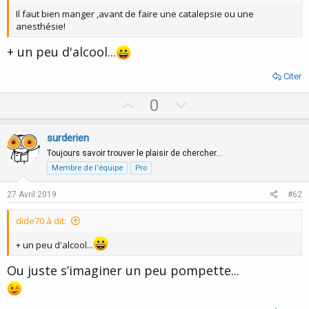
Il faut bien manger ,avant de faire une catalepsie ou une
anesthésie!
+ un peu d'alcool...
Citer
U
D
0
p
o
v
w
surderien
o
n
Toujours savoir trouver le plaisir de chercher…
t
v
Membre de l'équipe
Pro
e
o
27 Avril 2019
#62
t
e
dide70 à dit:
+ un peu d'alcool...
Ou juste s’imaginer un peu pompette...