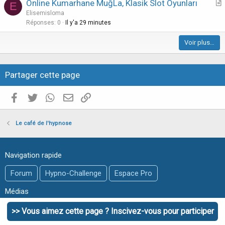
Online Kumarhane MuğLa, Klasik Slot Oyunları
l
E
r
Elisemisloma
e
t
Réponses
0
Il y'a 29 minutes
i
Voir plus…
c
l
e
Partager cette page
Facebook
Twitter
WhatsApp
E-mail valide
Copier le lien
Le café de l'hypnose
Navigation rapide
Forum
Hypno-Challenge
Espace Pro
Médias
Vidéo
MP3
Livre & Script
>> Vous aimez cette page ? Inscivez-vous pour participer