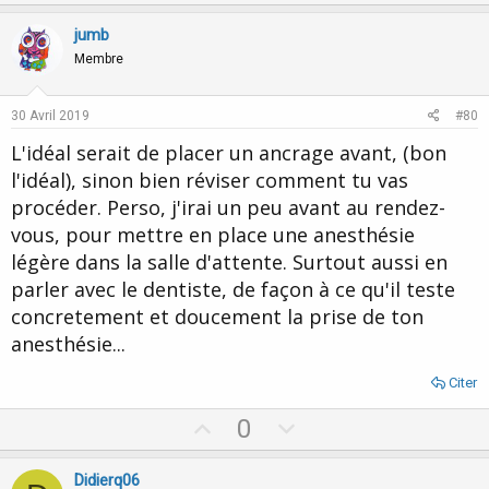
p
o
v
w
jumb
o
n
Membre
t
v
e
o
30 Avril 2019
#80
t
L'idéal serait de placer un ancrage avant, (bon
e
l'idéal), sinon bien réviser comment tu vas
procéder. Perso, j'irai un peu avant au rendez-
vous, pour mettre en place une anesthésie
légère dans la salle d'attente. Surtout aussi en
parler avec le dentiste, de façon à ce qu'il teste
concretement et doucement la prise de ton
anesthésie...
Citer
U
D
0
p
o
v
w
Didierq06