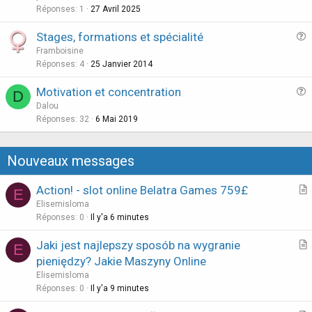
e
Réponses
1
27 Avril 2025
s
Stages, formations et spécialité
t
u
Framboisine
i
e
Réponses
4
25 Janvier 2014
o
s
n
Motivation et concentration
D
t
u
Dalou
i
e
Réponses
32
6 Mai 2019
o
s
n
t
Nouveaux messages
i
o
Action! - slot online Belatra Games 759£
E
n
r
Elisemisloma
t
Réponses
0
Il y'a 6 minutes
i
Jaki jest najlepszy sposób na wygranie
E
c
r
pieniędzy? Jakie Maszyny Online
l
t
Elisemisloma
e
i
Réponses
0
Il y'a 9 minutes
c