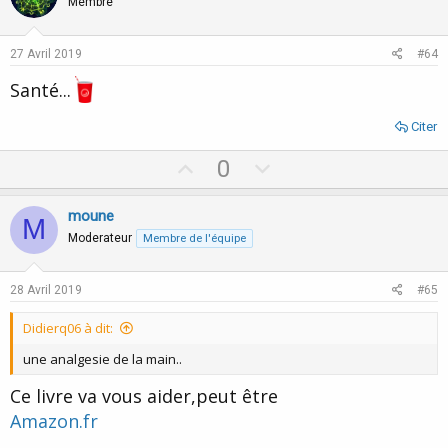
o
n
Membre
t
v
e
o
27 Avril 2019
#64
t
Santé...
e
Citer
U
D
0
p
o
v
w
moune
M
o
n
Moderateur
Membre de l'équipe
t
v
e
o
28 Avril 2019
#65
t
Didierq06 à dit:
e
une analgesie de la main..
Ce livre va vous aider,peut être
Amazon.fr