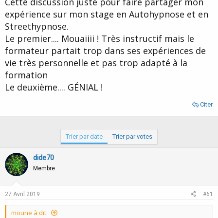
Cette discussion juste pour faire partager mon
d
t
expérience sur mon stage en Autohypnose et en
e
l
Streethypnose.
a
Le premier.... Mouaiiii ! Très instructif mais le
d
i
formateur partait trop dans ses expériences de
s
vie très personnelle et pas trop adapté à la
c
formation
u
s
Le deuxième.... GÉNIAL !
s
i
Citer
o
n
Trier par date
Trier par votes
dide70
Membre
27 Avril 2019
#61
moune à dit: