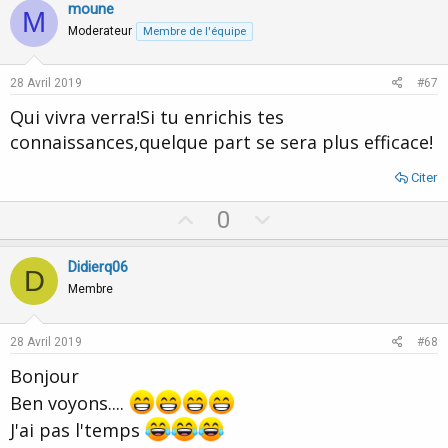
v
w
moune
M
o
n
Moderateur
Membre de l'équipe
t
v
e
o
28 Avril 2019
#67
t
Qui vivra verra!Si tu enrichis tes
e
connaissances,quelque part se sera plus efficace!
Citer
U
D
0
p
o
v
w
Didierq06
D
o
n
Membre
t
v
e
o
28 Avril 2019
#68
t
Bonjour
e
Ben voyons....
J'ai pas l'temps