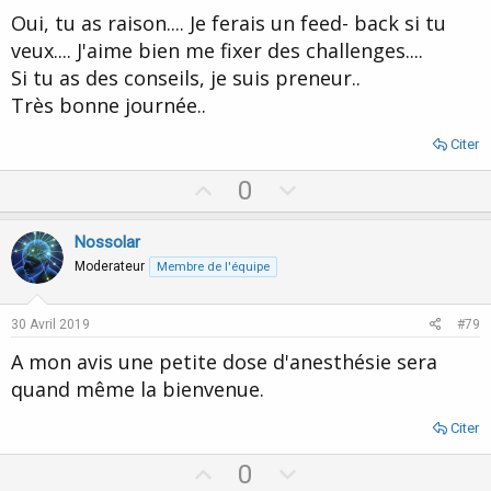
t
Oui, tu as raison.... Je ferais un feed- back si tu
e
veux.... J'aime bien me fixer des challenges....
Si tu as des conseils, je suis preneur..
Très bonne journée..
Citer
U
D
0
p
o
v
w
Nossolar
o
n
Moderateur
Membre de l'équipe
t
v
e
o
30 Avril 2019
#79
t
A mon avis une petite dose d'anesthésie sera
e
quand même la bienvenue.
Citer
U
D
0