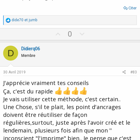
Citer
R
dide70
et
jumb
é
a
U
D
0
c
p
o
t
i
v
w
Didierq06
o
D
o
n
n
Membre
s
t
v
:
e
o
30 Avril 2019
#83
t
J'apprécie vraiment tes conseils
e
Ça, c'est du rapide
Je vais utiliser cette méthode, c'est certain..
Une Chose, s'il te plait, les point d'ancrages
doivent être réutiliser de façon
régulières,surtout, juste après l'avoir créé et le
lendemain, plusieurs fois afin que mon ''
inconscient "l'imprime" bien.. Je pense que c'est