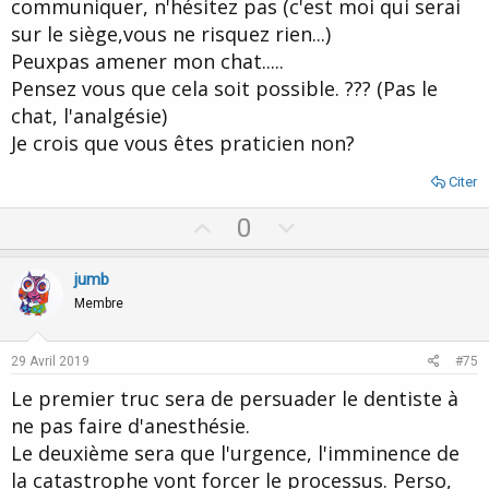
communiquer, n'hésitez pas (c'est moi qui serai
sur le siège,vous ne risquez rien...)
Peuxpas amener mon chat.....
Pensez vous que cela soit possible. ??? (Pas le
chat, l'analgésie)
Je crois que vous êtes praticien non?
Citer
U
D
0
p
o
v
w
jumb
o
n
Membre
t
v
e
o
29 Avril 2019
#75
t
Le premier truc sera de persuader le dentiste à
e
ne pas faire d'anesthésie.
Le deuxième sera que l'urgence, l'imminence de
la catastrophe vont forcer le processus. Perso,