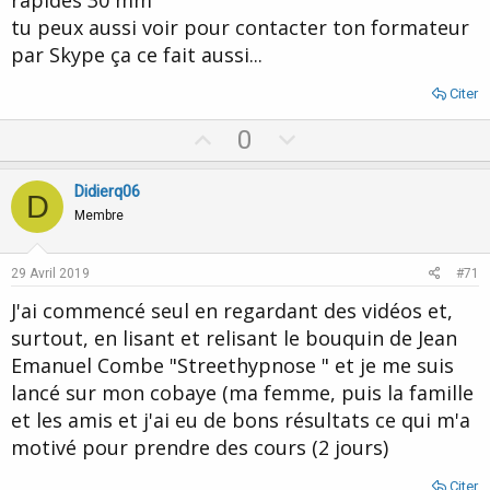
rapides 30 mm
tu peux aussi voir pour contacter ton formateur
par Skype ça ce fait aussi...
Citer
U
D
0
p
o
v
w
Didierq06
D
o
n
Membre
t
v
e
o
29 Avril 2019
#71
t
J'ai commencé seul en regardant des vidéos et,
e
surtout, en lisant et relisant le bouquin de Jean
Emanuel Combe "Streethypnose " et je me suis
lancé sur mon cobaye (ma femme, puis la famille
et les amis et j'ai eu de bons résultats ce qui m'a
motivé pour prendre des cours (2 jours)
Citer