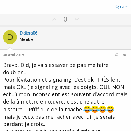
Citer
U
D
0
p
o
v
w
Didierq06
D
o
n
Membre
t
v
e
o
30 Avril 2019
#87
t
Bravo, Did, je vais essayer de pas me faire
e
doubler...
Pour lévitation et signaling, c'est ok, TRÈS lent,
mais OK.. (le signaling avec les doigts, OUI, NON
ect....) mon inconscient est souvent d'accord mais
de la à mettre en œuvre, c'est une autre
histoire.... Pffff que de la thache
,
mais je veux pas me fâcher avec lui, je serais
perdant je crois....