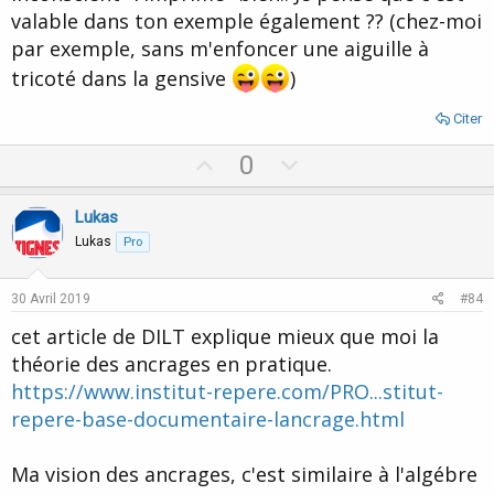
valable dans ton exemple également ?? (chez-moi
par exemple, sans m'enfoncer une aiguille à
tricoté dans la gensive
)
Citer
U
D
0
p
o
v
w
Lukas
o
n
Lukas
Pro
t
v
e
o
30 Avril 2019
#84
t
cet article de DILT explique mieux que moi la
e
théorie des ancrages en pratique.
https://www.institut-repere.com/PRO...stitut-
repere-base-documentaire-lancrage.html
Ma vision des ancrages, c'est similaire à l'algébre