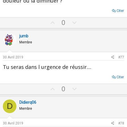
douleur ou la diminuer ?
Citer
U
D
0
p
o
v
w
jumb
o
n
Membre
t
v
e
o
30 Avril 2019
#77
t
Tu seras dans l urgence de réussir....
e
Citer
U
D
0
p
o
v
w
Didierq06
D
o
n
Membre
t
v
e
o
30 Avril 2019
#78