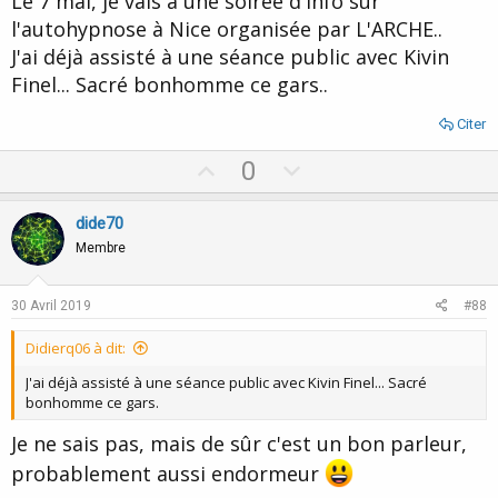
Le 7 mai, je vais à une soirée d'info sur
l'autohypnose à Nice organisée par L'ARCHE..
J'ai déjà assisté à une séance public avec Kivin
Finel... Sacré bonhomme ce gars..
Citer
U
D
0
p
o
v
w
dide70
o
n
Membre
t
v
e
o
30 Avril 2019
#88
t
Didierq06 à dit:
e
J'ai déjà assisté à une séance public avec Kivin Finel... Sacré
bonhomme ce gars.
Je ne sais pas, mais de sûr c'est un bon parleur,
probablement aussi endormeur