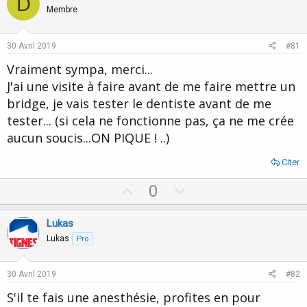
D
o
n
Membre
t
v
e
o
30 Avril 2019
#81
t
Vraiment sympa, merci...
e
J'ai une visite à faire avant de me faire mettre un
bridge, je vais tester le dentiste avant de me
tester... (si cela ne fonctionne pas, ça ne me crée
aucun soucis...ON PIQUE ! ..)
Citer
U
D
0
p
o
v
w
Lukas
o
n
Lukas
Pro
t
v
e
o
30 Avril 2019
#82
t
S'il te fais une anesthésie, profites en pour
e