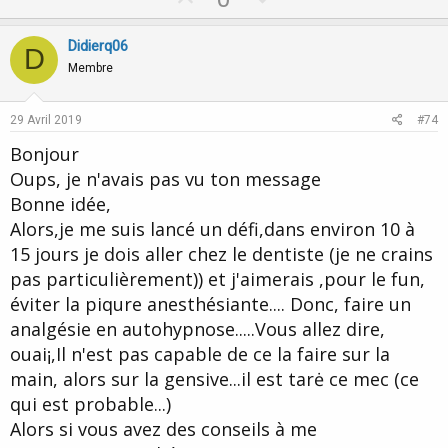
p
o
v
w
Didierq06
D
o
n
Membre
t
v
e
o
29 Avril 2019
#74
t
Bonjour
e
Oups, je n'avais pas vu ton message
Bonne idée,
Alors,je me suis lancé un défi,dans environ 10 à
15 jours je dois aller chez le dentiste (je ne crains
pas particulièrement)) et j'aimerais ,pour le fun,
éviter la piqure anesthésiante.... Donc, faire un
analgésie en autohypnose.....Vous allez dire,
ouai¡,Il n'est pas capable de ce la faire sur la
main, alors sur la gensive...il est tarė ce mec (ce
qui est probable...)
Alors si vous avez des conseils à me