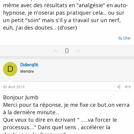
même avec des résultats en "analgésie" en auto-
hypnose, je n'oserai pas pratiquer cela... ou sur
un petit "soin" mais s'il y a travail sur un nerf,
euh, j'ai des doutes... (d'oser)
Citer
U
D
0
p
o
v
w
Didierq06
D
o
n
Membre
t
v
e
o
30 Avril 2019
#76
t
Bonjour Jumb
e
Merci pour ta réponse, je me fixe ce but,on verra
à la dernière minute...
Que veux tu dire en écrivant " ......va forcer le
processus...." Dans quel sens , accélérer la