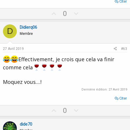
Citer
U
D
0
p
o
v
w
Didierq06
D
o
n
Membre
t
v
e
o
27 Avril 2019
#63
t
Effectivement, je crois que cela va finir
e
comme cela
Moquez vous....!
Dernière édition:
27 Avril 2019
Citer
U
D
0
p
o
v
w
dide70