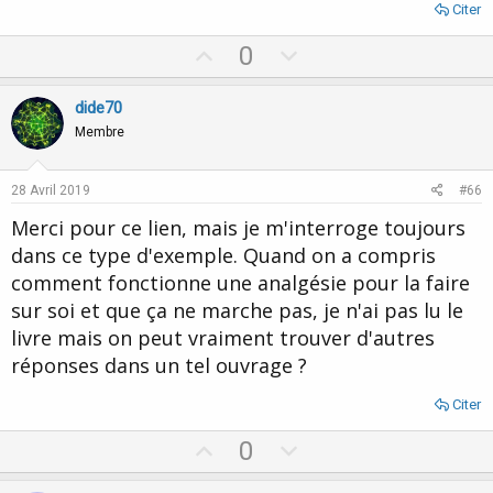
Citer
U
D
0
p
o
v
w
dide70
o
n
Membre
t
v
e
o
28 Avril 2019
#66
t
Merci pour ce lien, mais je m'interroge toujours
e
dans ce type d'exemple. Quand on a compris
comment fonctionne une analgésie pour la faire
sur soi et que ça ne marche pas, je n'ai pas lu le
livre mais on peut vraiment trouver d'autres
réponses dans un tel ouvrage ?
Citer
U
D
0
p
o