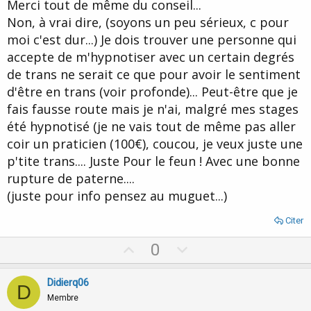
Merci tout de même du conseil...
Non, à vrai dire, (soyons un peu sérieux, c pour
moi c'est dur...) Je dois trouver une personne qui
accepte de m'hypnotiser avec un certain degrés
de trans ne serait ce que pour avoir le sentiment
d'être en trans (voir profonde)... Peut-être que je
fais fausse route mais je n'ai, malgré mes stages
été hypnotisé (je ne vais tout de même pas aller
coir un praticien (100€), coucou, je veux juste une
p'tite trans.... Juste Pour le feun ! Avec une bonne
rupture de paterne....
(juste pour info pensez au muguet...)
Citer
U
D
0
p
o
v
w
Didierq06
D
o
n
Membre