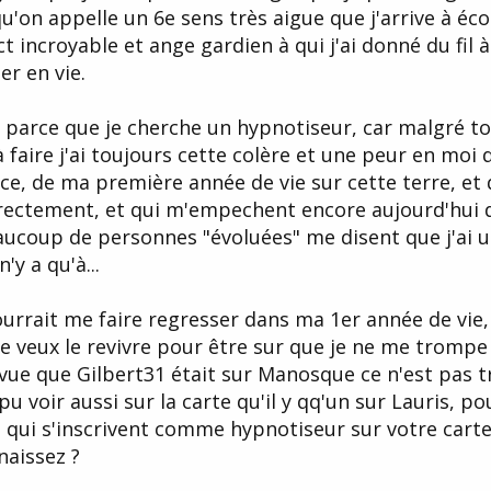
 qu'on appelle un 6e sens très aigue que j'arrive à éc
ct incroyable et ange gardien à qui j'ai donné du fil à
er en vie.
st parce que je cherche un hypnotiseur, car malgré t
n à faire j'ai toujours cette colère et une peur en moi 
e, de ma première année de vie sur cette terre, et 
rectement, et qui m'empechent encore aujourd'hui 
beaucoup de personnes "évoluées" me disent que j'ai 
'y a qu'à...
urrait me faire regresser dans ma 1er année de vie,
 je veux le revivre pour être sur que je ne me trompe
ai vue que Gilbert31 était sur Manosque ce n'est pas 
i pu voir aussi sur la carte qu'il y qq'un sur Lauris, p
e qui s'inscrivent comme hypnotiseur sur votre cart
naissez ?