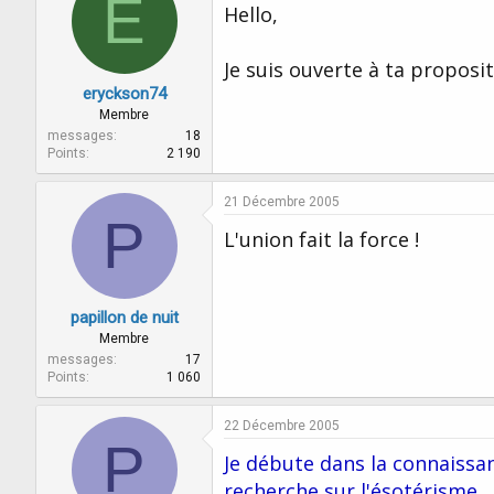
E
Hello,
Je suis ouverte à ta proposit
eryckson74
Membre
messages
18
Points
2 190
21 Décembre 2005
P
L'union fait la force !
papillon de nuit
Membre
messages
17
Points
1 060
22 Décembre 2005
P
Je débute dans la connaissa
recherche sur l'ésotérisme...