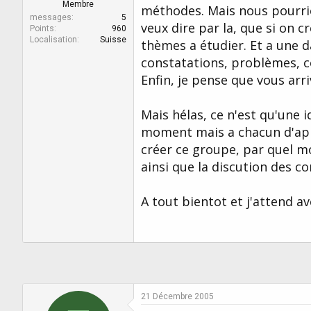
r
u
Membre
méthodes. Mais nous pourrio
d
t
messages
5
veux dire par la, que si on
e
Points
960
Localisation
Suisse
l
thèmes a étudier. Et a une d
a
constatations, problèmes, c
d
Enfin, je pense que vous arr
i
s
c
Mais hélas, ce n'est qu'une id
u
s
moment mais a chacun d'appor
s
créer ce groupe, par quel mo
i
ainsi que la discution des co
o
n
A tout bientot et j'attend a
21 Décembre 2005