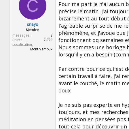
C
Pour ma part je n'ai aucun 
précise le matin, j'ai toujo
bizarrement au tout début où 
crisyo
l'agréable surprise de me rév
Membre
phénomène, et j'avoue que j'
messages
3
fonctionnent qq semaines e
Points
2 090
Localisation
Nous sommes une horloge biol
Mont Ventoux
lorsqu'il y en a besoin (com
Par contre pour ce qui est de
certain travail à faire, j'ai
avant le couché, le matin me
doux.
Je ne suis pas experte en hy
toujours, et mes recherches
méditation en pensées posit
tout cela pour découvrir un 