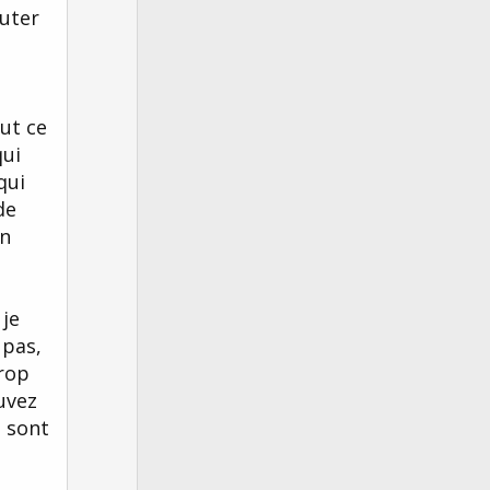
outer
out ce
qui
qui
de
un
 je
 pas,
trop
ouvez
e sont