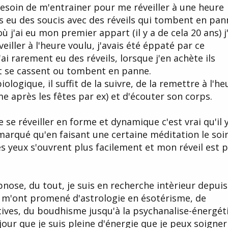
besoin de m'entrainer pour me réveiller à une heure
urs eu des soucis avec des réveils qui tombent en pan
j'ai eu mon premier appart (il y a de cela 20 ans) j'
eiller à l'heure voulu, j'avais été éppaté par ce
ai rarement eu des réveils, lorsque j'en achète ils
t se cassent ou tombent en panne.
ogique, il suffit de la suivre, de la remettre à l'he
me après les fêtes par ex) et d'écouter son corps.
 se réveiller en forme et dynamique c'est vrai qu'il 
 remarqué qu'en faisant une certaine méditation le soi
s yeux s'ouvrent plus facilement et mon réveil est p
pnose, du tout, je suis en recherche intèrieur depuis
 m'ont promené d'astrologie en ésotérisme, de
ives, du boudhisme jusqu'à la psychanalise-énergét
jour que je suis pleine d'énergie que je peux soigner