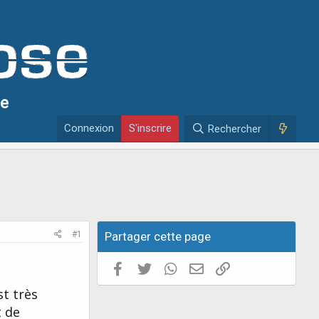
se
Connexion
S'inscrire
Rechercher
#1
Partager cette page
Facebook
Twitter
WhatsApp
E-mail valide
Copier le lien
st très
t de