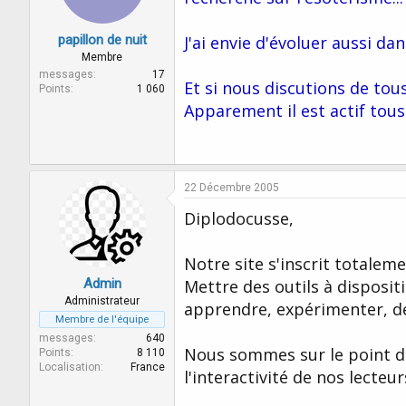
papillon de nuit
J'ai envie d'évoluer aussi dan
Membre
messages
17
Et si nous discutions de tous
Points
1 060
Apparement il est actif tous l
22 Décembre 2005
Diplodocusse,
Notre site s'inscrit totalem
Admin
Mettre des outils à disposit
Administrateur
apprendre, expérimenter, dé
Membre de l'équipe
messages
640
Nous sommes sur le point de
Points
8 110
Localisation
France
l'interactivité de nos lecteur