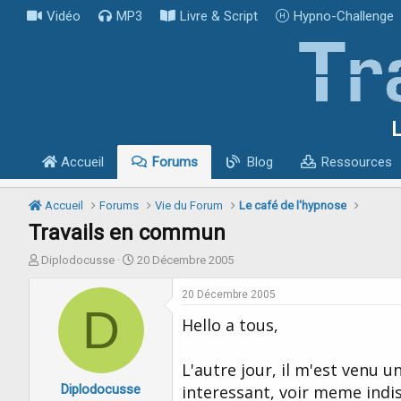
Vidéo
MP3
Livre & Script
Hypno-Challenge
L
Accueil
Forums
Blog
Ressources
Accueil
Forums
Vie du Forum
Le café de l'hypnose
Travails en commun
I
D
Diplodocusse
20 Décembre 2005
n
a
i
t
20 Décembre 2005
t
D
e
Hello a tous,
i
d
a
e
t
d
L'autre jour, il m'est venu un
e
é
Diplodocusse
u
b
interessant, voir meme indi