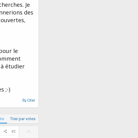
cherches. Je
onnerions des
couvertes,
 pour le
 comment
 à étudier
 ;-)
Citer
ate
Trier par votes
U
#2