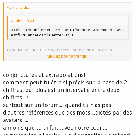
valikor à dit:
paulelie à dit:
a celui la honnêtement je ne peut répondre....car mon ressenti
est fluctuant et oscille entre 5 et 10....
ca veut dire que tu lutte sans cesse pour mettre en arrière
certaines choses et que suivant ton état de ressources et de
Cliquez pour agrandir...
fatigue, tu y réussis plus ou moins....
Cliquez pour agrandir...
ca veut dire beaucoup de force interne mais aussi beaucoup de
conjonctures et extrapolations!
tension interne...tu te combat toi-même on pourrait dire..accepte le
comment peut tu être si précis sur la base de 2
passé et poubelle...
chiffres, qui plus est un intervalle entre deux
chiffres....!
surtout sur un forum.... quand tu n'as pas
d'autres références que des mots....dictés par des
avatars.....
a moins que tu ai fait ,avec notre courte