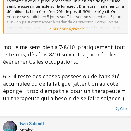
conforme à ce que je veux ressentir. Un bien-être de type 10 me
semble assez intenable sur la longueur. D'ailleurs, finalement, ma
définition du bien-être c'est 70% de positif, 30% de négatif. Ou
encore : se sentir bien 5 jours sur 7 .Lorsqu'on se sent mal 5 jours
sur 7 on peut commencer à parler de dépression. Lorsqu'on se
sent bien 7 jours sur 7, il n'est pas rare que ce soit une forme de
Cliquez pour agrandir...
surmenage annonciateur d'une possible décompensation
(bipolarité par exemple)
moi je me sens bien à 7-8/10, pratiquement tout
le temps, dès fois 8/10 suivant la journée, les
évènement,s les occupations...
6-7, il reste des choses passées ou de l'anxiété
accumulée ou de la fatigue (attention au coté
éponge !! trop d'empathie pour un thérapeute =
un thérapeute qui a besoin de se faire soigner !)
Citer
Ivan Schmitt
Membre