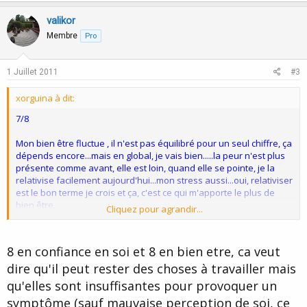
valikor
Membre
Pro
1 Juillet 2011
#3
xorguina à dit:
7/8
Mon bien être fluctue , il n'est pas équilibré pour un seul chiffre, ça
dépends encore...mais en global, je vais bien.....la peur n'est plus
présente comme avant, elle est loin, quand elle se pointe, je la
relativise facilement aujourd'hui...mon stress aussi...oui, relativiser
est le bon terme je crois et ça, c'est ce qui m'apporte le plus de
bien être.
Cliquez pour agrandir...
Je suis içi, je travaille comme beaucoup, j'ai des soucis comme tout
le monde, mais tout ça, ne me prends plus la tête, ce n'est plus
8 en confiance en soi et 8 en bien etre, ca veut
devant, présent....c'est comme une nouvelle peau, une nouvelle
dire qu'il peut rester des choses à travailler mais
façon de penser, d'être et de faire qui font que....
qu'elles sont insuffisantes pour provoquer un
Je crois que la désidentification à été une des plus grandes
symptôme (sauf mauvaise perception de soi, ce
parties de conscientisation qui a fait que j'ai acquis une sorte de