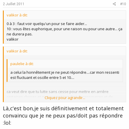
2 Juillet 2011
#10
valikor à dit:
0 à 3 : faut voir quelqu'un pour se faire aider...
10 : vous êtes euphorique, pour une raison ou pour une autre... ça
ne durera pas.
valikor
valikor à dit:
paulelie à dit:
a celui la honnêtement je ne peut répondre....car mon ressenti
est fluctuant et oscille entre 5 et 10....
ca veut dire que tu lutte sans cesse pour mettre en arrière
certaines choses et que suivant ton état de ressources et de
Cliquez pour agrandir...
fatigue, tu y réussis plus ou moins....
Là,c'est bon,je suis définitivement et totalement
Cliquez pour agrandir...
ca veut dire beaucoup de force interne mais aussi beaucoup de
convaincu que je ne peux pas/doit pas répondre
tension interne...tu te combat toi-même on pourrait dire..accepte le
:lol:
passé et poubelle...