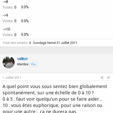
->8
Votes:
0
0.0%
->9
Votes:
0
0.0%
->10
Votes:
0
0.0%
Total des votants
0
Sondage fermé
31 Juillet 2011
.
valikor
Membre
Pro
1 Juillet 2011
#1
A quel point vous sous sentez bien globalement
spontanément, sur une échelle de 0 à 10 ?
0 à 3 : faut voir quelqu'un pour se faire aider...
10 : vous êtes euphorique, pour une raison ou
pour une autre... ça ne durera pas.