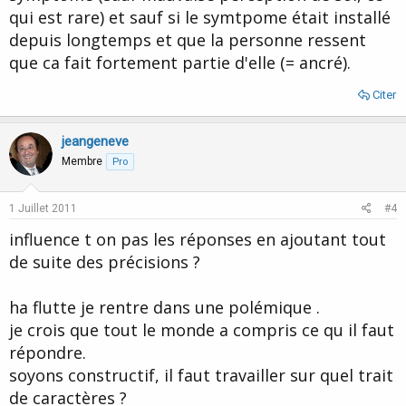
bien être permanent, l'effêt d'une vague qui monte et descends,
qui est rare) et sauf si le symtpome était installé
d'où les fluctuation, mais une petite vague, pas les grosses, ou
depuis longtemps et que la personne ressent
tsunami que j'avais....une distance c'est faite....
que ca fait fortement partie d'elle (= ancré).
https://www.casimages.com/
Citer
jeangeneve
Membre
Pro
1 Juillet 2011
#4
influence t on pas les réponses en ajoutant tout
de suite des précisions ?
ha flutte je rentre dans une polémique .
je crois que tout le monde a compris ce qu il faut
répondre.
soyons constructif, il faut travailler sur quel trait
de caractères ?