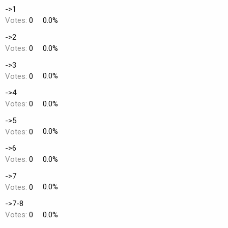
d
t
->1
e
Votes:
0
0.0%
l
a
->2
d
Votes:
0
0.0%
i
s
->3
c
Votes:
0
0.0%
u
s
->4
s
Votes:
0
0.0%
i
o
->5
n
Votes:
0
0.0%
->6
Votes:
0
0.0%
->7
Votes:
0
0.0%
->7-8
Votes:
0
0.0%