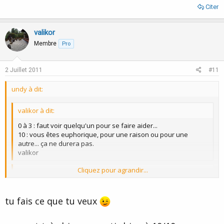
Citer
valikor
Membre
Pro
2 Juillet 2011
#11
undy à dit:
valikor à dit:
0 à 3 : faut voir quelqu'un pour se faire aider...
10 : vous êtes euphorique, pour une raison ou pour une
autre... ça ne durera pas.
valikor
Cliquez pour agrandir...
valikor à dit:
Cliquez pour agrandir...
paulelie à dit:
tu fais ce que tu veux
a celui la honnêtement je ne peut répondre....car mon
ressenti est fluctuant et oscille entre 5 et 10....