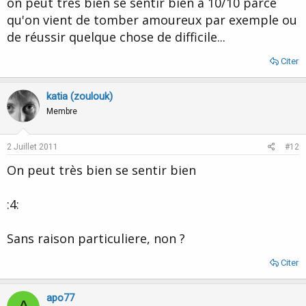
on peut très bien se sentir bien à 10/10 parce
qu'on vient de tomber amoureux par exemple ou
ca veut dire que tu lutte sans cesse pour mettre en arrière
de réussir quelque chose de difficile...
certaines choses et que suivant ton état de ressources et de
Cliquez pour agrandir...
fatigue, tu y réussis plus ou moins....
Là,c'est bon,je suis définitivement et totalement convaincu que je
Citer
Cliquez pour agrandir...
ne peux pas/doit pas répondre :lol:
ca veut dire beaucoup de force interne mais aussi beaucoup
de tension interne...tu te combat toi-même on pourrait
katia (zoulouk)
dire..accepte le passé et poubelle...
Membre
2 Juillet 2011
#12
On peut très bien se sentir bien
:4:
Sans raison particuliere, non ?
Citer
apo77