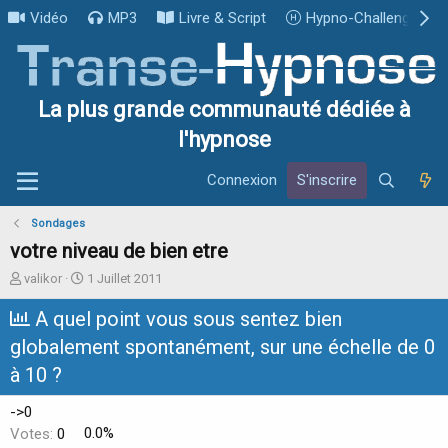
Vidéo
MP3
Livre & Script
Hypno-Challenge
La plus grande communauté dédiée à
l'hypnose
Connexion
S'inscrire
Sondages
votre niveau de bien etre
I
D
valikor
1 Juillet 2011
n
a
i
t
A quel point vous sous sentez bien
t
e
globalement spontanément, sur une échelle de 0
i
d
a
e
à 10 ?
t
d
e
é
->0
u
b
Votes:
0
0.0%
r
u